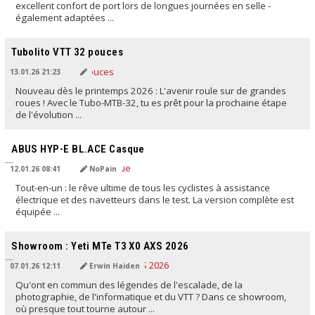
excellent confort de port lors de longues journées en selle -
également adaptées ...
TRADUIT PAR L'IA
Tubolito VTT 32 pouces
13.01.26 21:23
Nouveau dès le printemps 2026 : L'avenir roule sur de grandes
roues ! Avec le Tubo-MTB-32, tu es prêt pour la prochaine étape
de l'évolution ...
TRADUIT PAR L'IA
ABUS HYP-E BL.ACE Casque
12.01.26 08:41
NoPain
Tout-en-un : le rêve ultime de tous les cyclistes à assistance
électrique et des navetteurs dans le test. La version complète est
équipée ...
TRADUIT PAR L'IA
Showroom : Yeti MTe T3 X0 AXS 2026
07.01.26 12:11
Erwin Haiden
Qu'ont en commun des légendes de l'escalade, de la
photographie, de l'informatique et du VTT ? Dans ce showroom,
où presque tout tourne autour ...