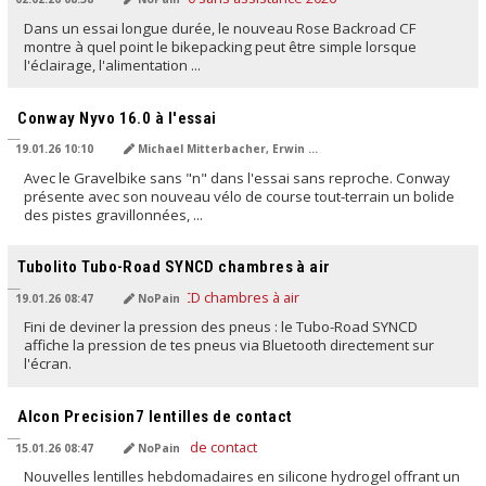
Dans un essai longue durée, le nouveau Rose Backroad CF
montre à quel point le bikepacking peut être simple lorsque
l'éclairage, l'alimentation ...
TRADUIT PAR L'IA
Conway Nyvo 16.0 à l'essai
19.01.26 10:10
Michael Mitterbacher, Erwin Haiden, NoMan
Avec le Gravelbike sans "n" dans l'essai sans reproche. Conway
présente avec son nouveau vélo de course tout-terrain un bolide
des pistes gravillonnées, ...
TRADUIT PAR L'IA
Tubolito Tubo-Road SYNCD chambres à air
19.01.26 08:47
NoPain
Fini de deviner la pression des pneus : le Tubo-Road SYNCD
affiche la pression de tes pneus via Bluetooth directement sur
l'écran.
TRADUIT PAR L'IA
Alcon Precision7 lentilles de contact
15.01.26 08:47
NoPain
Nouvelles lentilles hebdomadaires en silicone hydrogel offrant un