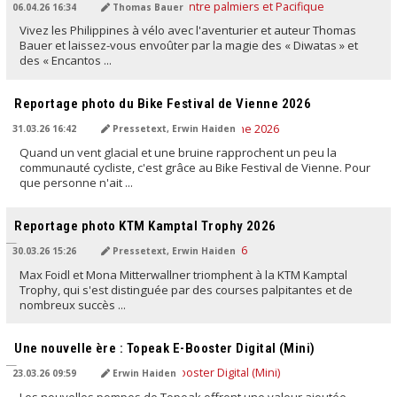
06.04.26 16:34
Thomas Bauer
Vivez les Philippines à vélo avec l'aventurier et auteur Thomas
Bauer et laissez-vous envoûter par la magie des « Diwatas » et
des « Encantos ...
TRADUIT PAR L'IA
Reportage photo du Bike Festival de Vienne 2026
31.03.26 16:42
Pressetext, Erwin Haiden
Quand un vent glacial et une bruine rapprochent un peu la
communauté cycliste, c'est grâce au Bike Festival de Vienne. Pour
que personne n'ait ...
TRADUIT PAR L'IA
Reportage photo KTM Kamptal Trophy 2026
30.03.26 15:26
Pressetext, Erwin Haiden
Max Foidl et Mona Mitterwallner triomphent à la KTM Kamptal
Trophy, qui s'est distinguée par des courses palpitantes et de
nombreux succès ...
TRADUIT PAR L'IA
Une nouvelle ère : Topeak E-Booster Digital (Mini)
23.03.26 09:59
Erwin Haiden
Les nouvelles pompes de Topeak offrent une valeur ajoutée