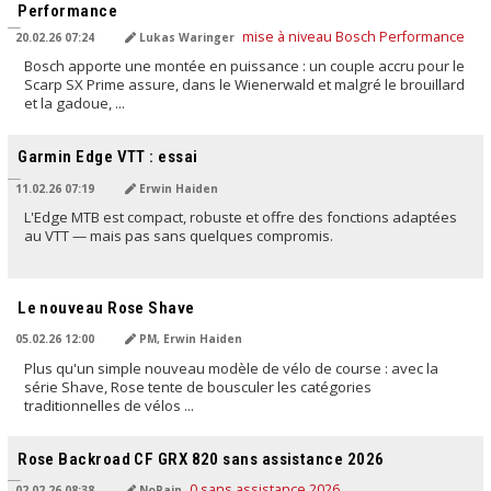
Performance
20.02.26 07:24
Lukas Waringer
Bosch apporte une montée en puissance : un couple accru pour le
Scarp SX Prime assure, dans le Wienerwald et malgré le brouillard
et la gadoue, ...
TRADUIT PAR L'IA
Garmin Edge VTT : essai
11.02.26 07:19
Erwin Haiden
L'Edge MTB est compact, robuste et offre des fonctions adaptées
au VTT — mais pas sans quelques compromis.
TRADUIT PAR L'IA
Le nouveau Rose Shave
05.02.26 12:00
PM, Erwin Haiden
Plus qu'un simple nouveau modèle de vélo de course : avec la
série Shave, Rose tente de bousculer les catégories
traditionnelles de vélos ...
TRADUIT PAR L'IA
Rose Backroad CF GRX 820 sans assistance 2026
02.02.26 08:38
NoPain