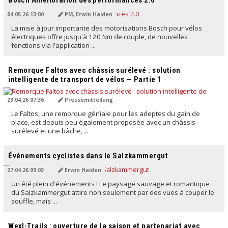
04.05.26 13:00
PM, Erwin Haiden
La mise à jour importante des motorisations Bosch pour vélos
électriques offre jusqu'à 120 Nm de couple, de nouvelles
fonctions via l'application ...
TRADUIT PAR L'IA
Remorque Faltos avec châssis surélevé : solution
intelligente de transport de vélos — Partie 1
29.04.26 07:36
Pressemitteilung
Le Faltos, une remorque géniale pour les adeptes du gain de
place, est depuis peu également proposée avec un châssis
surélevé et une bâche, ...
TRADUIT PAR L'IA
Événements cyclistes dans le Salzkammergut
27.04.26 09:03
Erwin Haiden
Un été plein d'événements ! Le paysage sauvage et romantique
du Salzkammergut attire non seulement par des vues à couper le
souffle, mais ...
TRADUIT PAR L'IA
Wexl-Trails : ouverture de la saison et partenariat avec