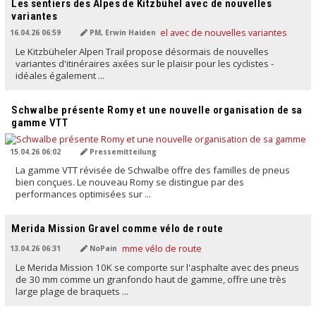
Les sentiers des Alpes de Kitzbühel avec de nouvelles
variantes
16.04.26 06:59
PM, Erwin Haiden
Le Kitzbüheler Alpen Trail propose désormais de nouvelles
variantes d'itinéraires axées sur le plaisir pour les cyclistes -
idéales également ...
TRADUIT PAR L'IA
Schwalbe présente Romy et une nouvelle organisation de sa
gamme VTT
15.04.26 06:02
Pressemitteilung
La gamme VTT révisée de Schwalbe offre des familles de pneus
bien conçues. Le nouveau Romy se distingue par des
performances optimisées sur ...
TRADUIT PAR L'IA
Merida Mission Gravel comme vélo de route
13.04.26 06:31
NoPain
Le Merida Mission 10K se comporte sur l'asphalte avec des pneus
de 30 mm comme un granfondo haut de gamme, offre une très
large plage de braquets ...
TRADUIT PAR L'IA