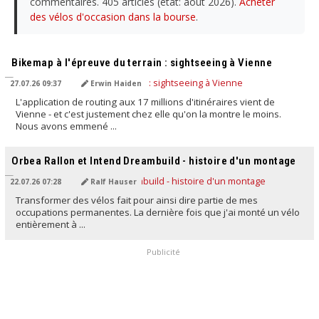
commentaires. 405 articles (état: août 2026).
Acheter
des vélos d'occasion dans la bourse
.
TRADUIT PAR L'IA
Bikemap à l'épreuve du terrain : sightseeing à Vienne
27.07.26 09:37
Erwin Haiden
L'application de routing aux 17 millions d'itinéraires vient de
Vienne - et c'est justement chez elle qu'on la montre le moins.
Nous avons emmené ...
TRADUIT PAR L'IA
Orbea Rallon et Intend Dreambuild - histoire d'un montage
22.07.26 07:28
Ralf Hauser
Transformer des vélos fait pour ainsi dire partie de mes
occupations permanentes. La dernière fois que j'ai monté un vélo
entièrement à ...
Publicité