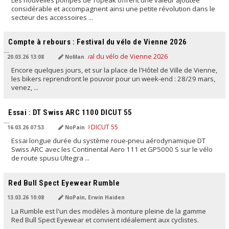
considérable et accompagnent ainsi une petite révolution dans le
secteur des accessoires ...
TRADUIT PAR L'IA
Compte à rebours : Festival du vélo de Vienne 2026
20.03.26 13:08
NoMan
Encore quelques jours, et sur la place de l'Hôtel de Ville de Vienne,
les bikers reprendront le pouvoir pour un week-end : 28/29 mars,
venez, ...
TRADUIT PAR L'IA
Essai : DT Swiss ARC 1100 DICUT 55
16.03.26 07:53
NoPain
Essai longue durée du système roue-pneu aérodynamique DT
Swiss ARC avec les Continental Aero 111 et GP5000 S sur le vélo
de route spusu Ultegra ...
TRADUIT PAR L'IA
Red Bull Spect Eyewear Rumble
13.03.26 10:08
NoPain, Erwin Haiden
La Rumble est l'un des modèles à monture pleine de la gamme
Red Bull Spect Eyewear et convient idéalement aux cyclistes.