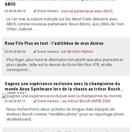
ABUS
24.04.26 06:12
Erwin Haiden
Le 1er mai, la saison estivale sur les Wexl-Trails démarre avec
ABUS comme nouveau partenaire. Nous étions, aux côtés de Tom
Öhler, Gabriel ...
TRADUIT PAR L'IA
Rose File Plus en test - l'antithèse de mon Avinox
22.04.26 06:44
Erwin Haiden
Plus léger, plus haut et allant plus loin plutôt que plus puissant et
plus rapide : telle est la devise du Rose File Plus XTR, et elle
correspond ...
TRADUIT PAR L'IA
Gagnez une expérience exclusive avec la championne du
monde Anna Spielmann lors de la chasse au trésor Bosch
eMTB 2026
21.04.26 07:11
Erwin Haiden
Nous recherchons deux cyclistes de longue date équipés de
moteurs Bosch comme "modèles photo" pour un reportage photo
de Bikeboard.
TRADUIT PAR L'IA