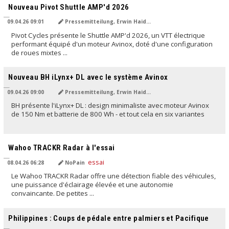
Nouveau Pivot Shuttle AMP'd 2026
09.04.26 09:01
Pressemitteilung, Erwin Haiden
Pivot Cycles présente le Shuttle AMP'd 2026, un VTT électrique
performant équipé d'un moteur Avinox, doté d'une configuration
de roues mixtes ...
TRADUIT PAR L'IA
Nouveau BH iLynx+ DL avec le système Avinox
09.04.26 09:00
Pressemitteilung, Erwin Haiden
BH présente l'iLynx+ DL : design minimaliste avec moteur Avinox
de 150 Nm et batterie de 800 Wh - et tout cela en six variantes
TRADUIT PAR L'IA
Wahoo TRACKR Radar à l'essai
08.04.26 06:28
NoPain
Le Wahoo TRACKR Radar offre une détection fiable des véhicules,
une puissance d'éclairage élevée et une autonomie
convaincante. De petites ...
TRADUIT PAR L'IA
Philippines : Coups de pédale entre palmiers et Pacifique