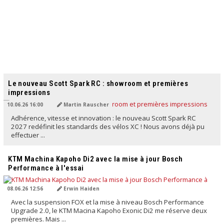
TRADUIT PAR L'IA
Le nouveau Scott Spark RC : showroom et premières
impressions
10.06.26 16:00
Martin Rauscher
Adhérence, vitesse et innovation : le nouveau Scott Spark RC
2027 redéfinit les standards des vélos XC ! Nous avons déjà pu
effectuer ...
TRADUIT PAR L'IA
KTM Machina Kapoho Di2 avec la mise à jour Bosch
Performance à l'essai
08.06.26 12:56
Erwin Haiden
Avec la suspension FOX et la mise à niveau Bosch Performance
Upgrade 2.0, le KTM Macina Kapoho Exonic Di2 me réserve deux
premières. Mais ...