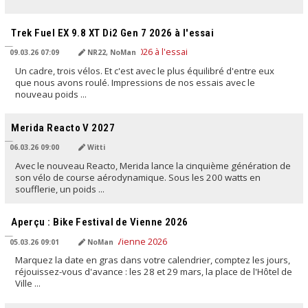
TRADUIT PAR L'IA
Trek Fuel EX 9.8 XT Di2 Gen 7 2026 à l'essai
09.03.26 07:09
NR22, NoMan
Un cadre, trois vélos. Et c'est avec le plus équilibré d'entre eux
que nous avons roulé. Impressions de nos essais avec le
nouveau poids ...
TRADUIT PAR L'IA
Merida Reacto V 2027
06.03.26 09:00
Witti
Avec le nouveau Reacto, Merida lance la cinquième génération de
son vélo de course aérodynamique. Sous les 200 watts en
soufflerie, un poids ...
TRADUIT PAR L'IA
Aperçu : Bike Festival de Vienne 2026
05.03.26 09:01
NoMan
Marquez la date en gras dans votre calendrier, comptez les jours,
réjouissez-vous d'avance : les 28 et 29 mars, la place de l'Hôtel de
Ville ...
TRADUIT PAR L'IA