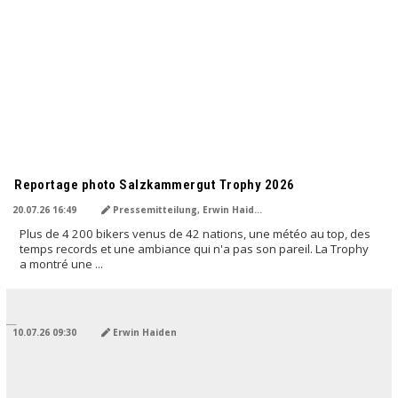
TRADUIT PAR L'IA
Reportage photo Salzkammergut Trophy 2026
20.07.26 16:49
Pressemitteilung, Erwin Haiden
Plus de 4 200 bikers venus de 42 nations, une météo au top, des
temps records et une ambiance qui n'a pas son pareil. La Trophy
a montré une ...
TRADUIT PAR L'IA
10.07.26 09:30
Erwin Haiden