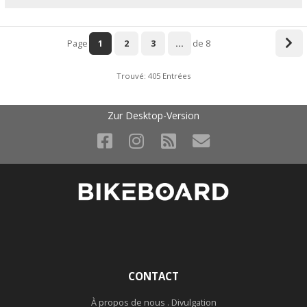
Page
1
2
3
...
de 8
Trouvé: 405 Entrées
Zur Desktop-Version
CONTACT
À propos de nous . Divulgation