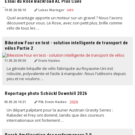
Essai du Rose Backroad AL Plus Cues
19.05.26 06:10
Lukas Waringer
Quel avantage apporte un moteur sur un gravel ? Nous l'avons
découvert pour vous. Le Rose, avec son petit plus, brille comme
vélo de tous les ...
TRADUIT PAR L'IA
Bikestow Four en test - solution intelligente de transport de
vélos Partie 2
11.05.26 09:30
Erwin Haiden
La géniale béquille de vélo fabriquée au Royaume-Uni est
robuste, polyvalente et facile à manipuler. Nous l'utilisons depuis
peu et ne voulons ...
TRADUIT PAR L'IA
Reportage photo Schöckl Downhill 2026
05.05.26 10:21
PM, Erwin Haiden
Un départ palpitant pour la auner Austrian Gravity Series :
Rabeder et Frey ont dominé, tandis que des coureurs
internationaux ont fortement ...
TRADUIT PAR L'IA
Bosch Amélioration des performances 2.0