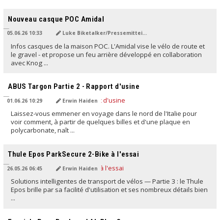
TRADUIT PAR L'IA
Nouveau casque POC Amidal
05.06.26 10:33
Luke Biketalker/Pressemitteilung
Infos casques de la maison POC. L'Amidal vise le vélo de route et
le gravel - et propose un feu arrière développé en collaboration
avec Knog ...
TRADUIT PAR L'IA
ABUS Targon Partie 2 - Rapport d'usine
01.06.26 10:29
Erwin Haiden
Laissez-vous emmener en voyage dans le nord de l'Italie pour
voir comment, à partir de quelques billes et d'une plaque en
polycarbonate, naît ...
TRADUIT PAR L'IA
Thule Epos ParkSecure 2-Bike à l'essai
26.05.26 06:45
Erwin Haiden
Solutions intelligentes de transport de vélos — Partie 3 : le Thule
Epos brille par sa facilité d'utilisation et ses nombreux détails bien
...
TRADUIT PAR L'IA