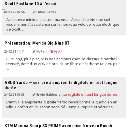
Scott Fastlane 10 à l'essai
02.03.26 07:56
Lukas Salzer
Assistance minimale, plaisir maximal. Aussi discrète que soit
visuellement l'assistance sur le nouveau vélo de route électrique
de Scott, ...
TRADUIT PAR L'IA
Présentation: Merida Big.Nine XT
26.02.26 14:11
NoPain
Plus long, plus plat, plus bas et moins cher : le classique hardtail
revisité, doté d’un ADN de pro, d’une fibre de carbone un peu plus
...
TRADUIT PAR L'IA
ABUS Yardo — serrure à empreinte digitale en test longue
durée
24.02.26 09:33
Erwin Haiden
L'antivol à empreinte digitale Yardo révolutionne le quotidien en
ville. Confort et utilisation sans clé - simple, rapide et sécurisé !
TRADUIT PAR L'IA
KTM Macina Scarp SX PRIME avec mise à niveau Bosch