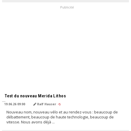
Publicité
TRADUIT PAR L'IA
Test du nouveau Merida Lithos
19.06.26 09:00
Ralf Hauser
Nouveau nom, nouveau vélo et au rendez-vous : beaucoup de
débattement, beaucoup de haute technologie, beaucoup de
vitesse. Nous avons déjà ...
TRADUIT PAR L'IA