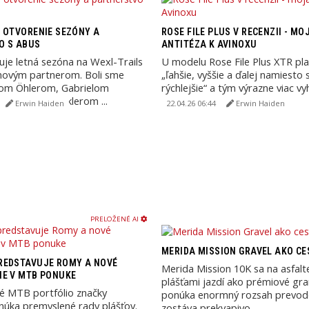
 OTVORENIE SEZÓNY A
ROSE FILE PLUS V RECENZII - MO
O S ABUS
ANTITÉZA K AVINOXU
tuje letná sezóna na Wexl-Trails
U modelu Rose File Plus XTR pla
novým partnerom. Boli sme
„ľahšie, vyššie a ďalej namiesto s
om Öhlerom, Gabrielom
rýchlejšie“ a tým výrazne viac v
Berndom Winklerom ...
môjmu ...
Erwin Haiden
22.04.26 06:44
Erwin Haiden
PRELOŽENÉ AI
MERIDA MISSION GRAVEL AKO CE
REDSTAVUJE ROMY A NOVÉ
Merida Mission 10K sa na asfal
IE V MTB PONUKE
plášťami jazdí ako prémiové gr
é MTB portfólio značky
ponúka enormný rozsah prevod
úka premyslené rady plášťov.
zostáva prekvapivo ...