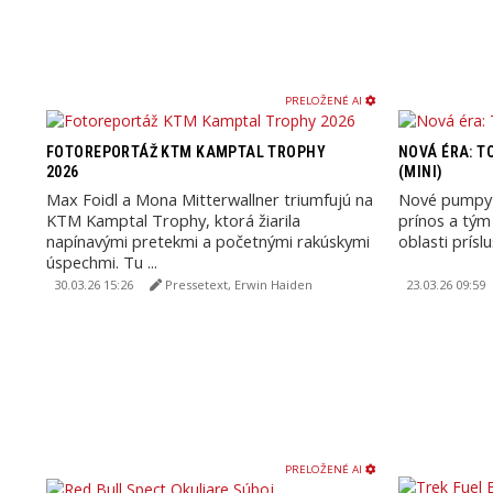
PRELOŽENÉ AI
FOTOREPORTÁŽ KTM KAMPTAL TROPHY
NOVÁ ÉRA: T
2026
(MINI)
Max Foidl a Mona Mitterwallner triumfujú na
Nové pumpy 
KTM Kamptal Trophy, ktorá žiarila
prínos a tým
napínavými pretekmi a početnými rakúskymi
oblasti prís
úspechmi. Tu ...
30.03.26 15:26
Pressetext, Erwin Haiden
23.03.26 09:59
PRELOŽENÉ AI