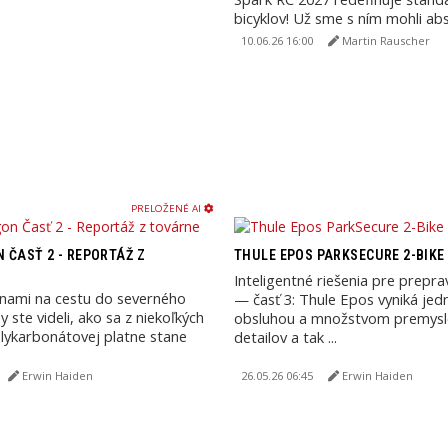
bicyklov! Už sme s ním mohli ab
kolá.
10.06.26 16:00
Martin Rauscher
PRELOŽENÉ AI
 ČASŤ 2 - REPORTÁŽ Z
THULE EPOS PARKSECURE 2-BIKE 
Inteligentné riešenia pre prepra
 nami na cestu do severného
— časť 3: Thule Epos vyniká je
y ste videli, ako sa z niekoľkých
obsluhou a množstvom premysl
lykarbonátovej platne stane
detailov a tak ...
Erwin Haiden
26.05.26 06:45
Erwin Haiden