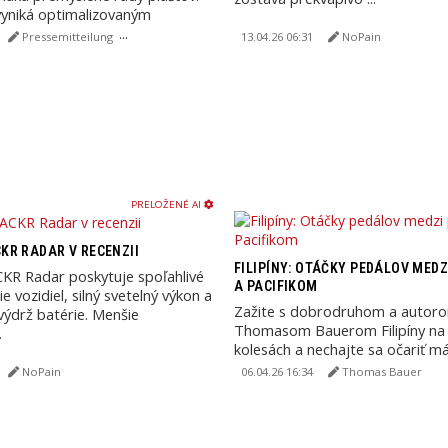
yniká optimalizovaným
konom, zlepšenou ...
Pressemitteilung
13.04.26 06:31
NoPain
PRELOŽENÉ AI
R RADAR V RECENZII
FILIPÍNY: OTÁČKY PEDÁLOV MED
R Radar poskytuje spoľahlivé
A PACIFIKOM
 vozidiel, silný svetelný výkon a
Zažite s dobrodruhom a autor
výdrž batérie. Menšie
Thomasom Bauerom Filipíny na
.
kolesách a nechajte sa očariť m
»Diwatas« a »Encantos«!
NoPain
06.04.26 16:34
Thomas Bauer