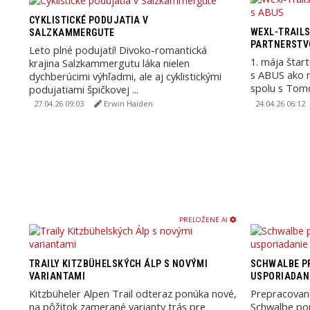
CYKLISTICKÉ PODUJATIA V
WEXL-TRAILS
SALZKAMMERGUTE
PARTNERSTV
Leto plné podujatí! Divoko-romantická
1. mája štar
krajina Salzkammergutu láka nielen
s ABUS ako 
dychberúcimi výhľadmi, ale aj cyklistickými
spolu s Tom
podujatiami špičkovej ...
Wibmerom a 
27.04.26 09:03
Erwin Haiden
24.04.26 06:12
PRELOŽENÉ AI
TRAILY KITZBÜHELSKÝCH ÁLP S NOVÝMI
SCHWALBE P
VARIANTAMI
USPORIADAN
Kitzbüheler Alpen Trail odteraz ponúka nové,
Prepracovan
na pôžitok zamerané varianty trás pre
Schwalbe pon