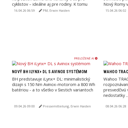
cyklistov – ideálne aj pre rodiny. K tomu
Nový Romy v
vhodné ...
trailovým vý
16.04.26 06:59
PM, Erwin Haiden
15.04.26 06:02
PRELOŽENÉ AI
NOVÝ BH ILYNX+ DL S AVINOX SYSTÉMOM
WAHOO TRACK
BH predstavuje iLynx+ DL: minimalistický
Wahoo TRACK
dizajn s 150 Nm Avinox-motorom a 800 Wh
rozpoznávanie
batériou - a to všetko v šiestich variantoch
presvedčivú 
nedostatky ..
09.04.26 09:00
Pressemitteilung, Erwin Haiden
08.04.26 06:28