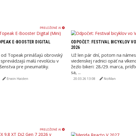
PRELOŽENÉ AI
OPEAK E-BOOSTER DIGITAL
ODPOČET: FESTIVAL BICYKLOV VO
2026
od Topeak prinášajú obrovský
Už len pár dní, potom na námest
 sprevádzajú malú revolúciu v
viedenskej radnici opäť na víke
lušenstva pre pneumatiky.
žezlo bikeri: 28./29. marca, príď
sa, ...
Erwin Haiden
20.03.26 13:08
NoMan
PRELOŽENÉ AI