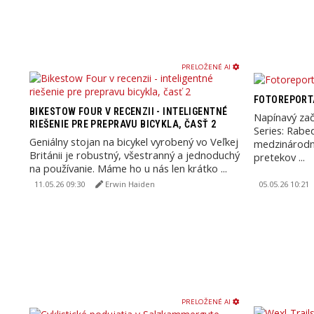
PRELOŽENÉ AI
FOTOREPORT
BIKESTOW FOUR V RECENZII - INTELIGENTNÉ
Napínavý zač
RIEŠENIE PRE PREPRAVU BICYKLA, ČASŤ 2
Series: Rabe
Geniálny stojan na bicykel vyrobený vo Veľkej
medzinárodní
Británii je robustný, všestranný a jednoduchý
pretekov ...
na používanie. Máme ho u nás len krátko ...
11.05.26 09:30
Erwin Haiden
05.05.26 10:21
PRELOŽENÉ AI