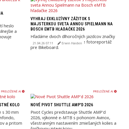
JA
VYHRAJ EXKLUZÍVNY ZÁŽITOK S
MAJSTERKOU SVETA ANNOU SPIELMANN NA
tí heslo
BOSCH EMTB HĽADAČKE 2026
ilnejšie a
Hľadáme dvoch dlhoročných jazdcov značky
yhovuje
Bosch ako "fotomodely" pre fotoreportáž
21.04.26 07:11
Erwin Haiden
pre Bikeboard.
PRELOŽENÉ AI
PRELOŽENÉ AI
STNÉ KOLO
NOVÉ PIVOT SHUTTLE AMP'D 2026
te s 30 mm
Pivot Cycles predstavuje Shuttle AMP'd
anfondo,
2026, výkonné e-MTB s pohonom Avinox,
ov a pritom
všestranným nastavením zmiešaných kolies a
špičkovou integráciou ...