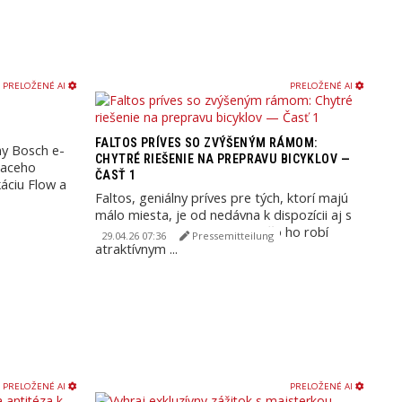
PRELOŽENÉ AI
PRELOŽENÉ AI
FALTOS PRÍVES SO ZVÝŠENÝM RÁMOM:
ny Bosch e-
CHYTRÉ RIEŠENIE NA PREPRAVU BICYKLOV —
iaceho
ČASŤ 1
áciu Flow a
Faltos, geniálny príves pre tých, ktorí majú
málo miesta, je od nedávna k dispozícii aj s
vysokým rámom a plachtou, čo ho robí
29.04.26 07:36
Pressemitteilung
atraktívnym ...
PRELOŽENÉ AI
PRELOŽENÉ AI