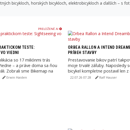
tných bicykloch, horských bicykloch, elektrobicykloch a ďalších – s 
PRELOŽENÉ AI
RAKTICKOM TESTE:
ORBEA RALLON A INTEND DREAMB
 VO VIEDNI
PRÍBEH STAVBY
likácia so 17 miliónmi trás
Prestavovanie bikov patrí takp
Viedne – a práve doma sa ňou
moje trvalé záľuby. Naposledy 
áli. Zobrali sme Bikemap na
bicykel kompletne postavil len 
sady pred niekoľkými ...
Erwin Haiden
22.07.26 07:28
Ralf Hauser