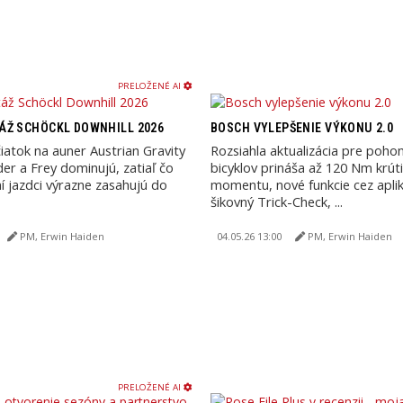
PRELOŽENÉ AI
ÁŽ SCHÖCKL DOWNHILL 2026
BOSCH VYLEPŠENIE VÝKONU 2.0
iatok na auner Austrian Gravity
Rozsiahla aktualizácia pre poho
der a Frey dominujú, zatiaľ čo
bicyklov prináša až 120 Nm krút
 jazdci výrazne zasahujú do
momentu, nové funkcie cez aplik
šikovný Trick-Check, ...
PM, Erwin Haiden
04.05.26 13:00
PM, Erwin Haiden
PRELOŽENÉ AI