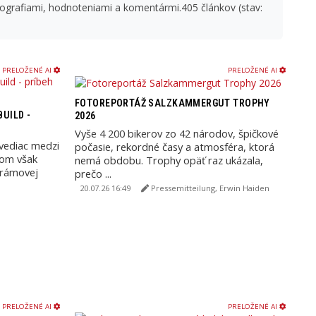
fotografiami, hodnoteniami a komentármi.405 článkov (stav:
PRELOŽENÉ AI
PRELOŽENÉ AI
FOTOREPORTÁŽ SALZKAMMERGUT TROPHY
UILD -
2026
Vyše 4 200 bikerov zo 42 národov, špičkové
ovediac medzi
počasie, rekordné časy a atmosféra, ktorá
som však
nemá obdobu. Trophy opäť raz ukázala,
z rámovej
prečo ...
20.07.26 16:49
Pressemitteilung, Erwin Haiden
PRELOŽENÉ AI
PRELOŽENÉ AI