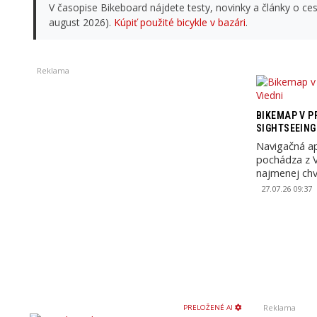
V časopise Bikeboard nájdete testy, novinky a články o ces
august 2026).
Kúpiť použité bicykle v bazári
.
Reklama
BIKEMAP V P
SIGHTSEEING
Navigačná ap
pochádza z 
najmenej chv
polodňový ...
27.07.26 09:37
Reklama
PRELOŽENÉ AI