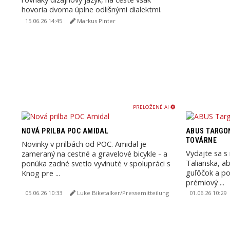
hovoria dvoma úplne odlišnými dialektmi.
Ktoré z týchto ...
15.06.26 14:45
Markus Pinter
PRELOŽENÉ AI
NOVÁ PRILBA POC AMIDAL
ABUS TARGON
TOVÁRNE
Novinky v prilbách od POC. Amidal je
Vydajte sa s
zameraný na cestné a gravelové bicykle - a
Talianska, ab
ponúka zadné svetlo vyvinuté v spolupráci s
guľôčok a po
Knog pre ...
prémiový ...
05.06.26 10:33
Luke Biketalker/Pressemitteilung
01.06.26 10:29