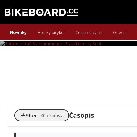
FOTOREPORTÁ
Keď sú telá vytrénované do drôtu, riadidlá zahnuté a 
Novinky
Horský bicykel
Cestný bicykel
Gravel
sme sa p
Časopis
Filter
405 Správy