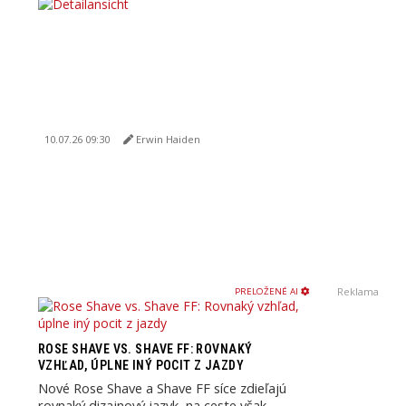
10.07.26 09:30
Erwin Haiden
Reklama
PRELOŽENÉ AI
ROSE SHAVE VS. SHAVE FF: ROVNAKÝ
VZHĽAD, ÚPLNE INÝ POCIT Z JAZDY
Nové Rose Shave a Shave FF síce zdieľajú
rovnaký dizajnový jazyk, na ceste však