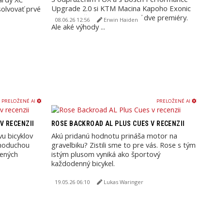
Upgrade 2.0 si KTM Macina Kapoho Exonic
solvovať prvé
Di2 pre mňa pripravilo hneď dve premiéry.
08.06.26 12:56
Erwin Haiden
Ale aké výhody ...
PRELOŽENÉ AI
PRELOŽENÉ AI
V RECENZII
ROSE BACKROAD AL PLUS CUES V RECENZII
vu bicyklov
Akú pridanú hodnotu prináša motor na
dnoduchou
gravelbiku? Zistili sme to pre vás. Rose s tým
ených
istým plusom vyniká ako športový
každodenný bicykel.
19.05.26 06:10
Lukas Waringer