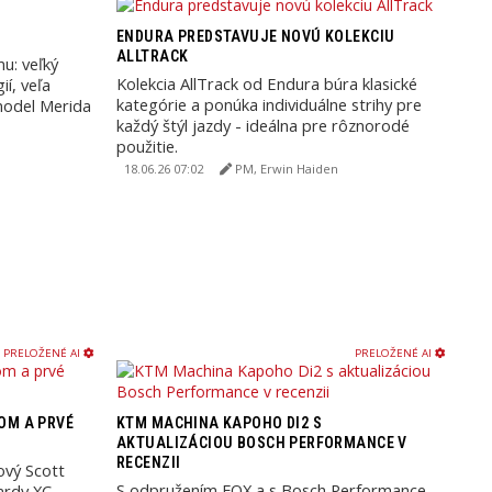
ENDURA PREDSTAVUJE NOVÚ KOLEKCIU
ALLTRACK
u: veľký
Kolekcia AllTrack od Endura búra klasické
í, veľa
kategórie a ponúka individuálne strihy pre
 model Merida
každý štýl jazdy - ideálna pre rôznorodé
použitie.
18.06.26 07:02
PM, Erwin Haiden
PRELOŽENÉ AI
PRELOŽENÉ AI
OM A PRVÉ
KTM MACHINA KAPOHO DI2 S
AKTUALIZÁCIOU BOSCH PERFORMANCE V
RECENZII
nový Scott
S odpružením FOX a s Bosch Performance
ardy XC