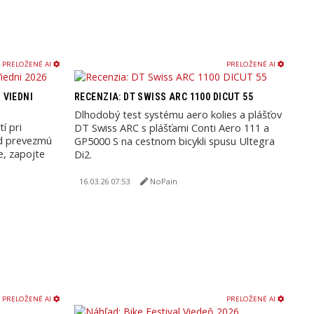
PRELOŽENÉ AI
PRELOŽENÉ AI
 VIEDNI
RECENZIA: DT SWISS ARC 1100 DICUT 55
Dlhodobý test systému aero kolies a plášťov
í pri
DT Swiss ARC s plášťami Conti Aero 111 a
nd prevezmú
GP5000 S na cestnom bicykli spusu Ultegra
te, zapojte
Di2.
16.03.26 07:53
NoPain
PRELOŽENÉ AI
PRELOŽENÉ AI