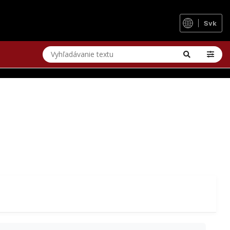
ONE BY SCOTT
Svk
mmergute gravel maratón. Pri desiatom výročí podujatia
y Gigele.