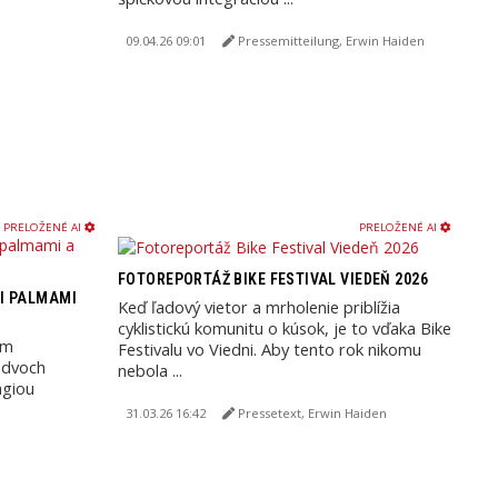
09.04.26 09:01
Pressemitteilung, Erwin Haiden
PRELOŽENÉ AI
PRELOŽENÉ AI
FOTOREPORTÁŽ BIKE FESTIVAL VIEDEŇ 2026
ZI PALMAMI
Keď ľadový vietor a mrholenie priblížia
cyklistickú komunitu o kúsok, je to vďaka Bike
om
Festivalu vo Viedni. Aby tento rok nikomu
 dvoch
nebola ...
ágiou
31.03.26 16:42
Pressetext, Erwin Haiden