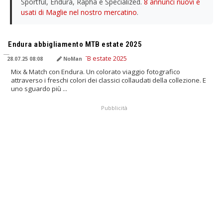
Sportful, Endura, Rapha e Specialized.
8 annunci nuovi e
usati di Maglie nel nostro mercatino
.
TRADOTTO DALL'IA
Endura abbigliamento MTB estate 2025
28.07.25 08:08
NoMan
Mix & Match con Endura. Un colorato viaggio fotografico
attraverso i freschi colori dei classici collaudati della collezione. E
uno sguardo più ...
Pubblicità