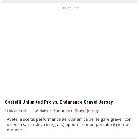
Pubblicità
TRADOTTO DALL'IA
Castelli Unlimited Pro vs. Endurance Gravel Jersey
01.08.24 09:13
NoPain
Avete la scelta: performance aerodinamica per le gare gravel (con
o senza sacca idrica integrata) oppure comfort per tutto il giorno
durante ...
TRADOTTO DALL'IA