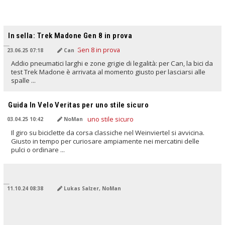
TRADOTTO DALL'IA
In sella: Trek Madone Gen 8 in prova
23.06.25 07:18
Can
Addio pneumatici larghi e zone grigie di legalità: per Can, la bici da
test Trek Madone è arrivata al momento giusto per lasciarsi alle
spalle ...
TRADOTTO DALL'IA
Guida In Velo Veritas per uno stile sicuro
03.04.25 10:42
NoMan
Il giro su biciclette da corsa classiche nel Weinviertel si avvicina.
Giusto in tempo per curiosare ampiamente nei mercatini delle
pulci o ordinare ...
TRADOTTO DALL'IA
11.10.24 08:38
Lukas Salzer, NoMan