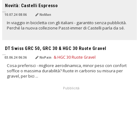
Novità: Castelli Espresso
10.07.24 08:06
NoMan
In viaggio in bicicletta con gli italiani - garantito senza pubblicità.
Perché la nuova collezione Passt-immer di Castelli parla da sé.
TRADOTTO DALL'IA
DT Swiss GRC 50, GRC 30 & HGC 30 Ruote Gravel
03.06.24 06:36
NoPain
Cosa preferisci - migliore aerodinamica, minor peso con confort
soffice o massima durabilità? Ruote in carbonio su misura per
gravel, per bici ...
Pubblicità