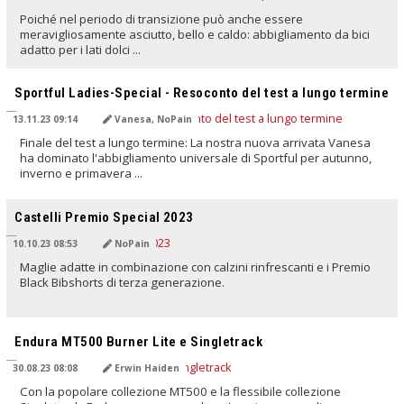
Poiché nel periodo di transizione può anche essere
meravigliosamente asciutto, bello e caldo: abbigliamento da bici
adatto per i lati dolci ...
TRADOTTO DALL'IA
Sportful Ladies-Special - Resoconto del test a lungo termine
13.11.23 09:14
Vanesa, NoPain
Finale del test a lungo termine: La nostra nuova arrivata Vanesa
ha dominato l'abbigliamento universale di Sportful per autunno,
inverno e primavera ...
TRADOTTO DALL'IA
Castelli Premio Special 2023
10.10.23 08:53
NoPain
Maglie adatte in combinazione con calzini rinfrescanti e i Premio
Black Bibshorts di terza generazione.
TRADOTTO DALL'IA
Endura MT500 Burner Lite e Singletrack
30.08.23 08:08
Erwin Haiden
Con la popolare collezione MT500 e la flessibile collezione