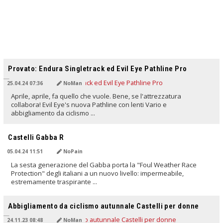
TRADOTTO DALL'IA
Provato: Endura Singletrack ed Evil Eye Pathline Pro
25.04.24 07:36
NoMan
Aprile, aprile, fa quello che vuole. Bene, se l'attrezzatura
collabora! Evil Eye's nuova Pathline con lenti Vario e
abbigliamento da ciclismo ...
TRADOTTO DALL'IA
Castelli Gabba R
05.04.24 11:51
NoPain
La sesta generazione del Gabba porta la "Foul Weather Race
Protection" degli italiani a un nuovo livello: impermeabile,
estremamente traspirante ...
TRADOTTO DALL'IA
Abbigliamento da ciclismo autunnale Castelli per donne
24.11.23 08:48
NoMan