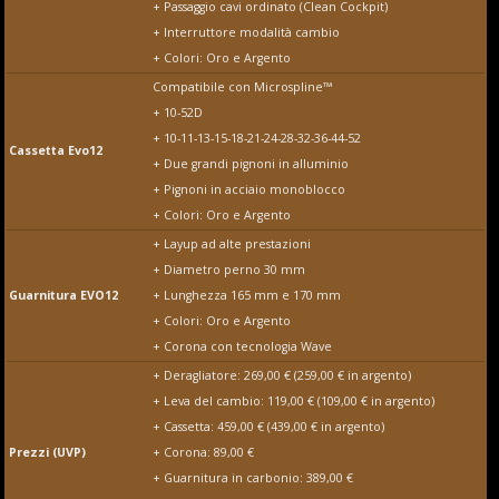
+ Passaggio cavi ordinato (Clean Cockpit)
+ Interruttore modalità cambio
+ Colori: Oro e Argento
Compatibile con Microspline™
+ 10-52D
+ 10-11-13-15-18-21-24-28-32-36-44-52
Cassetta Evo12
+ Due grandi pignoni in alluminio
+ Pignoni in acciaio monoblocco
+ Colori: Oro e Argento
+ Layup ad alte prestazioni
+ Diametro perno 30 mm
Guarnitura EVO12
+ Lunghezza 165 mm e 170 mm
+ Colori: Oro e Argento
+ Corona con tecnologia Wave
+ Deragliatore: 269,00 € (259,00 € in argento)
+ Leva del cambio: 119,00 € (109,00 € in argento)
+ Cassetta: 459,00 € (439,00 € in argento)
Prezzi (UVP)
+ Corona: 89,00 €
+ Guarnitura in carbonio: 389,00 €