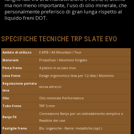
ma non meno importante, l'uso di olio minerale, che
personalmente preferisco di gran lunga rispetto al
liquido freni DOT.
SPECIFICHE TECNICHE TRP SLATE EVO
Ambito di utilizzo
E-MTB / All Mountain / Tour
Materiale
Pressofuso / Alluminio forgiato
Pinza freno
4 pistoni in acciaio inox
Leva freno
Design ergonomico leva per 1-2 dita / Alluminio
Regolazione portata
senza attrezzi
leva
Olio
Olio minerale Performance
Tubo freno
TRP 5 mm
Connessione Banjo per un instradamento semplice e
Banjo Fit
flessibile dei cavi
Pastiglie freno
Blu: organiche - Rame: metalliche (opt.)