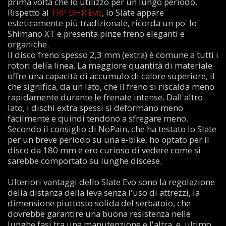
prima volta che lo utilizzo per un lungo periodo.
Rispetto al
TRP DHR Evo
, lo Slate appare
esteticamente più tradizionale, ricorda un po' lo
Shimano XT e presenta pinze freno eleganti e
organiche.
Il disco freno spesso 2,3 mm (extra) è comune a tutti i
rotori della linea. La maggiore quantità di materiale
offre una capacità di accumulo di calore superiore, il
che significa, da un lato, che il freno si riscalda meno
rapidamente durante le frenate intense. Dall'altro
lato, i dischi extra spessi si deformano meno
facilmente e quindi tendono a sfregare meno.
Secondo il consiglio di NoPain, che ha testato lo Slate
per un breve periodo su una e-bike, ho optato per il
disco da 180 mm e ero curioso di vedere come si
sarebbe comportato su lunghe discese.
Ulteriori vantaggi dello Slate Evo sono la regolazione
della distanza della leva senza l'uso di attrezzi, la
dimensione piuttosto solida del serbatoio, che
dovrebbe garantire una buona resistenza nelle
lunghe fasi tra una manutenzione e l'altra, e, ultimo