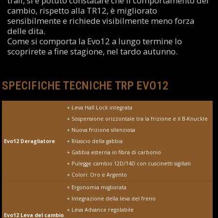
trail, si è potuto constatare che il comportamento del
cambio, rispetto alla TR12, è migliorato
sensibilmente e richiede visibilmente meno forza
delle dita.
Come si comporta la Evo12 a lungo termine lo
scoprirete a fine stagione, nel tardo autunno.
SPECIFICHE TECNICHE TRP EVO12
+ Leva Hall Lock integrata
+ Sospensione orizzontale tra la frizione e il B-Knuckle
+ Nuova frizione silenziosa
Evo12 Deragliatore
+ Rilascio della gabbia
+ Gabbia esterna in fibra di carbonio
+ Pulegge cambio 12D/14D con cuscinetti sigillati
+ Colori: Oro e Argento
+ Ergonomia migliorata
+ Integrazione della leva del freno
+ Leva Advance regolabile
Evo12 Leva del cambio