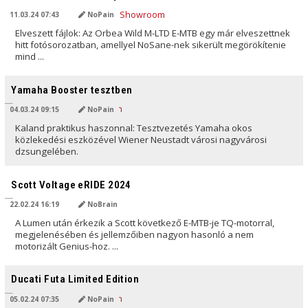
11.03.24 07:43
NoPain
Elveszett fájlok: Az Orbea Wild M-LTD E-MTB egy már elveszettnek
hitt fotósorozatban, amellyel NoSane-nek sikerült megörökítenie
mind ...
AI ÁLTAL FORDÍTVA
Yamaha Booster tesztben
04.03.24 09:15
NoPain
Kaland praktikus haszonnal: Tesztvezetés Yamaha okos
közlekedési eszközével Wiener Neustadt városi nagyvárosi
dzsungelében.
AI ÁLTAL FORDÍTVA
Scott Voltage eRIDE 2024
22.02.24 16:19
NoBrain
A Lumen után érkezik a Scott következő E-MTB-je TQ-motorral,
megjelenésében és jellemzőiben nagyon hasonló a nem
motorizált Genius-hoz. ...
AI ÁLTAL FORDÍTVA
Ducati Futa Limited Edition
05.02.24 07:35
NoPain