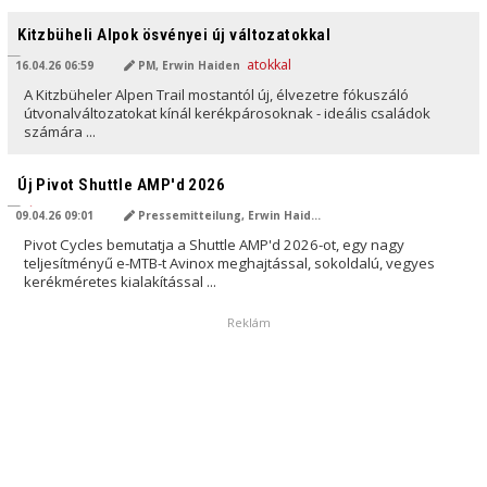
AI ÁLTAL FORDÍTVA
Kitzbüheli Alpok ösvényei új változatokkal
16.04.26 06:59
PM, Erwin Haiden
A Kitzbüheler Alpen Trail mostantól új, élvezetre fókuszáló
útvonalváltozatokat kínál kerékpárosoknak - ideális családok
számára ...
AI ÁLTAL FORDÍTVA
Új Pivot Shuttle AMP'd 2026
09.04.26 09:01
Pressemitteilung, Erwin Haiden
Pivot Cycles bemutatja a Shuttle AMP'd 2026-ot, egy nagy
teljesítményű e-MTB-t Avinox meghajtással, sokoldalú, vegyes
kerékméretes kialakítással ...
Reklám