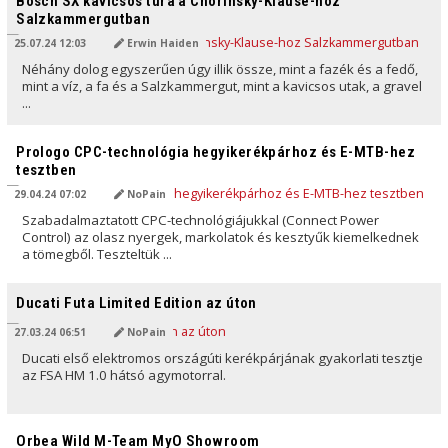
Bosch SX kavicsos túra a Chorinsky-Klause-hoz
Salzkammergutban
25.07.24 12:03
Erwin Haiden
Néhány dolog egyszerűen úgy illik össze, mint a fazék és a fedő,
mint a víz, a fa és a Salzkammergut, mint a kavicsos utak, a gravel
...
AI ÁLTAL FORDÍTVA
Prologo CPC-technológia hegyikerékpárhoz és E-MTB-hez
tesztben
29.04.24 07:02
NoPain
Szabadalmaztatott CPC-technológiájukkal (Connect Power
Control) az olasz nyergek, markolatok és kesztyűk kiemelkednek
a tömegből. Teszteltük ...
AI ÁLTAL FORDÍTVA
Ducati Futa Limited Edition az úton
27.03.24 06:51
NoPain
Ducati első elektromos országúti kerékpárjának gyakorlati tesztje
az FSA HM 1.0 hátsó agymotorral.
AI ÁLTAL FORDÍTVA
Orbea Wild M-Team MyO Showroom