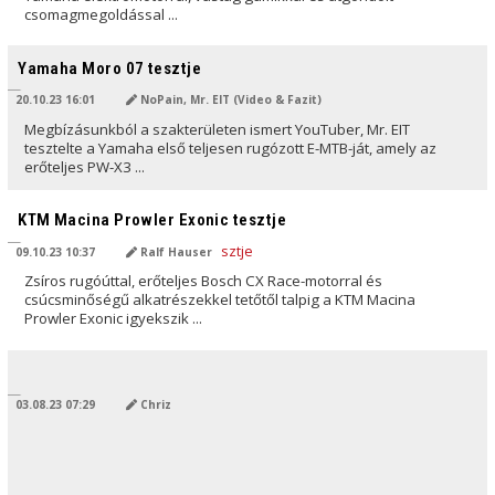
csomagmegoldással ...
AI ÁLTAL FORDÍTVA
Yamaha Moro 07 tesztje
20.10.23 16:01
NoPain, Mr. EIT (Video & Fazit)
Megbízásunkból a szakterületen ismert YouTuber, Mr. EIT
tesztelte a Yamaha első teljesen rugózott E-MTB-ját, amely az
erőteljes PW-X3 ...
AI ÁLTAL FORDÍTVA
KTM Macina Prowler Exonic tesztje
09.10.23 10:37
Ralf Hauser
Zsíros rugóúttal, erőteljes Bosch CX Race-motorral és
csúcsminőségű alkatrészekkel tetőtől talpig a KTM Macina
Prowler Exonic igyekszik ...
AI ÁLTAL FORDÍTVA
03.08.23 07:29
Chriz