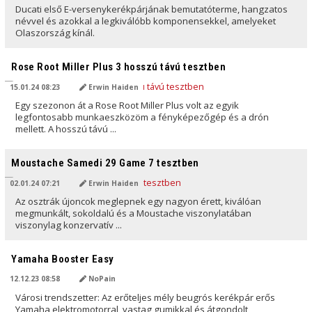
Ducati első E-versenykerékpárjának bemutatóterme, hangzatos
névvel és azokkal a legkiválóbb komponensekkel, amelyeket
Olaszország kínál.
AI ÁLTAL FORDÍTVA
Rose Root Miller Plus 3 hosszú távú tesztben
15.01.24 08:23
Erwin Haiden
Egy szezonon át a Rose Root Miller Plus volt az egyik
legfontosabb munkaeszközöm a fényképezőgép és a drón
mellett. A hosszú távú ...
AI ÁLTAL FORDÍTVA
Moustache Samedi 29 Game 7 tesztben
02.01.24 07:21
Erwin Haiden
Az osztrák újoncok meglepnek egy nagyon érett, kiválóan
megmunkált, sokoldalú és a Moustache viszonylatában
viszonylag konzervatív ...
AI ÁLTAL FORDÍTVA
Yamaha Booster Easy
12.12.23 08:58
NoPain
Városi trendszetter: Az erőteljes mély beugrós kerékpár erős
Yamaha elektromotorral, vastag gumikkal és átgondolt