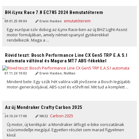
AI ÁLTAL FORDÍTVA
BH iLynx Race 7.8 EC785 2024 Bemutatóterem
09.01.25 09:04
Erwin Haiden
Egy európai szív dobog az iLynx Race-ben az új BHZ Light-Assist
motor formájában, amely német-spanyol gyökerekkel
rendelkezik. Maga a ...
AI ÁLTAL FORDÍTVA
Rövid teszt: Bosch Performance Line CX Gen5 TRP E.A.S.I
automata váltóval és Magura MT7 ABS-fékekkel
07.11.24 10:02
Erwin Haiden, NoMan
Mindent bele: Egy szűk hét valóra vált jövőzene a Bosch legújabb
motor-generációjával, ABS-szel és eShift-tel. Mit tud a komplett ...
AI ÁLTAL FORDÍTVA
Az új Mondraker Crafty Carbon 2025
24.10.24 17:08
NR22
Új motor, új kerékpár: a Mondraker átfogó e-bike sorozatának
csúcsmodellje megújul. Egyetlen részlet sem marad figyelmen
kívül.