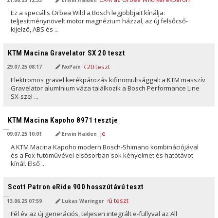
Ez a speciális Orbea Wild a Bosch legjobbjait kínálja:
teljesítménynövelt motor magnézium házzal, az új felsőcső-
kijelző, ABS és ...
AI ÁLTAL FORDÍTVA
KTM Macina Gravelator SX 20 teszt
29.07.25 08:17
NoPain
Elektromos gravel kerékpározás kifinomultsággal: a KTM masszív
Gravelator alumínium váza találkozik a Bosch Performance Line
SX-szel ...
AI ÁLTAL FORDÍTVA
KTM Macina Kapoho 8971 tesztje
09.07.25 10:01
Erwin Haiden
A KTM Macina Kapoho modern Bosch-Shimano kombinációjával
és a Fox futóművével elsősorban sok kényelmet és hatótávot
kínál. Első ...
AI ÁLTAL FORDÍTVA
Scott Patron eRide 900 hosszútávú teszt
13.06.25 07:59
Lukas Waringer
Fél év az új generációs, teljesen integrált e-fullyval az All