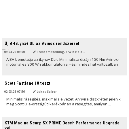
AI ÁLTAL FORDÍTVA
Új BH iLynx+ DL az Avinox rendszerrel
09.04.26 09:00
Pressemitteilung, Erwin Haiden
A BH bemutatja az iLynx+ DL-t: Minimalista dizájn 150 Nm Avinox-
motorral és 800 Wh akkumulátorral - és mindez hat változatban
AI ÁLTAL FORDÍTVA
Scott Fastlane 10 teszt
02.03.26 07:56
Lukas Salzer
Minimális rásegítés, maximális élvezet. Annyira diszkréten jelenik
meg Scott új e-országúti kerékpárján a rásegítés, amilyen ...
AI ÁLTAL FORDÍTVA
KTM Macina Scarp SX PRIME Bosch Performance Upgrade-
vel