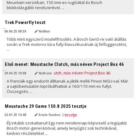
Mountain-verzióban, 150 mm-es rugóúttal és Bosch
blokkolásgátló rendszerével. ...
AI ÁLTAL FORDÍTVA
Trek Powerfly teszt
06.06.25 08:59
NoMan
Több mint egyszerű modellfrissítés. A Bosch Gen5-re való átállás
során a Trek motoros túra fully klasszikusának új felfüggesztést,
...
AI ÁLTAL FORDÍTVA
Első menet: Moustache Clutch, más néven Project Box 46
29.04.25 10:08
NoBrain
A franciák egy endurót állítanak a játék mellé Pinion MGU-val. Már
a sajtóbemutatón kipróbálhattuk a 160/170 mm-es fullyt.
Összegzés: ...
AI ÁLTAL FORDÍTVA
Moustache 29 Game 150.8 2025 tesztje
22.01.25 14:48
Erwin Haiden
Élj inkább szokatlanul! Egy nem mindennapi képviselő a legújabb
Bosch motor-generációval, amely lenyűgöz sok technikával,
kedves részletekkel ...