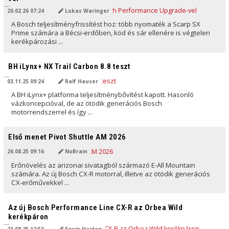
20.02.26 07:24
Lukas Waringer
A Bosch teljesítményfrissítést hoz: több nyomaték a Scarp SX
Prime számára a Bécsi-erdőben, köd és sár ellenére is végtelen
kerékpározási ...
AI ÁLTAL FORDÍTVA
BH iLynx+ NX Trail Carbon 8.8 teszt
03.11.25 09:24
Ralf Hauser
A BH iLynx+ platforma teljesítménybővítést kapott. Hasonló
vázkoncepcióval, de az ötödik generációs Bosch
motorrendszerrel és így ...
AI ÁLTAL FORDÍTVA
Első menet Pivot Shuttle AM 2026
26.08.25 09:16
NoBrain
Erőnövelés az arizonai sivatagból származó E-All Mountain
számára. Az új Bosch CX-R motorral, illetve az ötödik generációs
CX-erőművekkel ...
AI ÁLTAL FORDÍTVA
Az új Bosch Performance Line CX-R az Orbea Wild
kerékpáron
21.08.25 12:53
Erwin Haiden