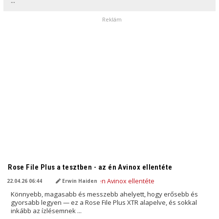
...
Reklám
AI ÁLTAL FORDÍTVA
Rose File Plus a tesztben - az én Avinox ellentéte
22.04.26 06:44
Erwin Haiden
Könnyebb, magasabb és messzebb ahelyett, hogy erősebb és
gyorsabb legyen — ez a Rose File Plus XTR alapelve, és sokkal
inkább az ízlésemnek ...