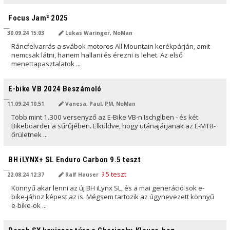
AI ÁLTAL FORDÍTVA
Focus Jam² 2025
30.09.24 15:03
Lukas Waringer, NoMan
Ráncfelvarrás a svábok motoros All Mountain kerékpárján, amit
nemcsak látni, hanem hallani és érezni is lehet. Az első
menettapasztalatok ...
AI ÁLTAL FORDÍTVA
E-bike VB 2024 Beszámoló
11.09.24 10:51
Vanesa, Paul, PM, NoMan
Több mint 1.300 versenyző az E-Bike VB-n Ischglben - és két
Bikeboarder a sűrűjében. Elküldve, hogy utánajárjanak az E-MTB-
őrületnek ...
AI ÁLTAL FORDÍTVA
BH iLYNX+ SL Enduro Carbon 9.5 teszt
22.08.24 12:37
Ralf Hauser
Könnyű akar lenni az új BH iLynx SL, és a mai generáció sok e-
bike-jához képest az is. Mégsem tartozik az úgynevezett könnyű
e-bike-ok ...
AI ÁLTAL FORDÍTVA