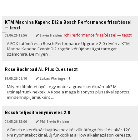
AI ÁLTAL FORDÍTVA
KTM Machina Kapoho Di2 a Bosch Performance frissítéssel
— teszt
08.06.26 12:56
Erwin Haiden
A FOX futómű és a Bosch Performance Upgrade 2.0 révén a KTM
Macina Kapoho Exonic Di2 rögtön két újdonságot tartogat
számomra. De milyen ...
AI ÁLTAL FORDÍTVA
Rose Backroad AL Plus Cues teszt
19.05.26 06:10
Lukas Waringer
Milyen többletet nyújt egy motor a gravel kerékpárnak? Mi
utánajártunk nektek. A Rose a maga bizonyos pluszával sportos,
mindennapi járműként ...
AI ÁLTAL FORDÍTVA
Bosch teljesítménynövelés 2.0
04.05.26 13:00
PM, Erwin Haiden
A Bosch e-kerékpár-hajtásaihoz készült átfogó frissítés akár 120
Nm nyomatékot kínál, új funkciókat a Flow alkalmazáson keresztül