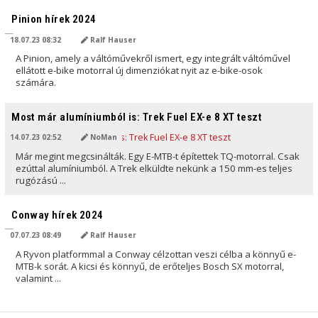
AI ÁLTAL FORDÍTVA
Pinion hírek 2024
18.07.23 08:32
Ralf Hauser
A Pinion, amely a váltóművekről ismert, egy integrált váltóművel
ellátott e-bike motorral új dimenziókat nyit az e-bike-osok
számára.
AI ÁLTAL FORDÍTVA
Most már alumíniumból is: Trek Fuel EX-e 8 XT teszt
14.07.23 02:52
NoMan
Már megint megcsinálták. Egy E-MTB-t építettek TQ-motorral. Csak
ezúttal alumíniumból. A Trek elküldte nekünk a 150 mm-es teljes
rugózású ...
AI ÁLTAL FORDÍTVA
Conway hírek 2024
07.07.23 08:49
Ralf Hauser
A Ryvon platformmal a Conway célzottan veszi célba a könnyű e-
MTB-k sorát. A kicsi és könnyű, de erőteljes Bosch SX motorral,
valamint ...