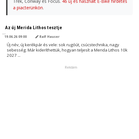
Trek, Conway és Focus.
46 új és használt E-Bike hirdetés
a piacterünkön
.
AI ÁLTAL FORDÍTVA
Az új Merida Lithos tesztje
19.06.26 09:00
Ralf Hauser
Új név, új kerékpár és vele: sok rugóút, csúcstechnika, nagy
sebesség. Már kideríthettük, hogyan teljesít a Merida Lithos 10k
2027 ...
Reklám