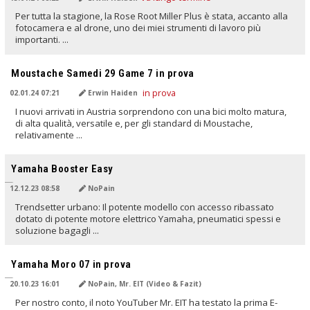
Per tutta la stagione, la Rose Root Miller Plus è stata, accanto alla
fotocamera e al drone, uno dei miei strumenti di lavoro più
importanti. ...
TRADOTTO DALL'IA
Moustache Samedi 29 Game 7 in prova
02.01.24 07:21
Erwin Haiden
I nuovi arrivati in Austria sorprendono con una bici molto matura,
di alta qualità, versatile e, per gli standard di Moustache,
relativamente ...
TRADOTTO DALL'IA
Yamaha Booster Easy
12.12.23 08:58
NoPain
Trendsetter urbano: Il potente modello con accesso ribassato
dotato di potente motore elettrico Yamaha, pneumatici spessi e
soluzione bagagli ...
TRADOTTO DALL'IA
Yamaha Moro 07 in prova
20.10.23 16:01
NoPain, Mr. EIT (Video & Fazit)
Per nostro conto, il noto YouTuber Mr. EIT ha testato la prima E-