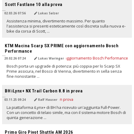
Scott Fastlane 10 alla prova
02.03.26 07:56
Lukas Salzer
Assistenza minima, divertimento massimo. Per quanto
l'assistenza si presenti esteticamente così discreta sulla nuova e-
bike da corsa di Scott, ...
TRADOTTO DALL'IA
KTM Macina Scarp SX PRIME con aggiornamento Bosch
Performance
20.02.26 07:24
Lukas Waringer
Bosch porta un upgrade di potenza: più coppia per lo Scarp SX
Prime assicura, nel Bosco di Vienna, divertimento in sella senza
fine nonostante ...
TRADOTTO DALL'IA
BH iLynx+ NX Trail Carbon 8.8 in prova
03.11.25 09:24
Ralf Hauser
La piattaforma iLynx+ di BH ha ricevuto un'aggiunta Full-Power.
Con un concetto di telaio simile, ma con il sistema motore Bosch di
quinta generazione ...
TRADOTTO DALL'IA
Primo Giro Pivot Shuttle AM 2026