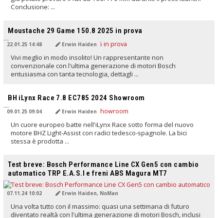
Conclusione: ...
TRADOTTO DALL'IA
Moustache 29 Game 150.8 2025 in prova
22.01.25 14:48
Erwin Haiden
Vivi meglio in modo insolito! Un rappresentante non
convenzionale con l'ultima generazione di motori Bosch
entusiasma con tanta tecnologia, dettagli ...
TRADOTTO DALL'IA
BH iLynx Race 7.8 EC785 2024 Showroom
09.01.25 09:04
Erwin Haiden
Un cuore europeo batte nell'iLynx Race sotto forma del nuovo
motore BHZ Light-Assist con radici tedesco-spagnole. La bici
stessa è prodotta ...
TRADOTTO DALL'IA
Test breve: Bosch Performance Line CX Gen5 con cambio
automatico TRP E.A.S.I e freni ABS Magura MT7
07.11.24 10:02
Erwin Haiden, NoMan
Una volta tutto con il massimo: quasi una settimana di futuro
diventato realtà con l'ultima generazione di motori Bosch, inclusi