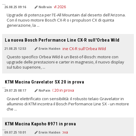
26.08.25 09:16
NoBrain
Upgrade di potenza per l'E-All Mountain dal deserto dell'Arizona.
Con il nuovo motore Bosch CX-R o i propulsori CX di quinta
generazione, la ...
TRADOTTO DALL'IA
La nuova Bosch Performance Line CX-R sull'Orbea Wild
21.08.25 12:53
Erwin Haiden
Questo specifico Orbea Wild è un Best-of-Bosch: motore con
upgrade delle prestazioni e carter in magnesio, il nuovo display
sul tubo superiore, ...
TRADOTTO DALL'IA
KTM Macina Gravelator SX 20 in prova
29.07.25 08:17
NoPain
Gravel elettrificato con sensibilità: il robusto telaio Gravelator in
alluminio di KTM incontra il Bosch Performance Line SX - un motore
che ...
TRADOTTO DALL'IA
KTM Macina Kapoho 8971 in prova
09.07.25 10:01
Erwin Haiden