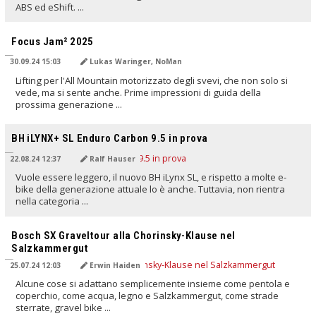
ABS ed eShift. ...
TRADOTTO DALL'IA
Focus Jam² 2025
30.09.24 15:03
Lukas Waringer, NoMan
Lifting per l'All Mountain motorizzato degli svevi, che non solo si
vede, ma si sente anche. Prime impressioni di guida della
prossima generazione ...
TRADOTTO DALL'IA
BH iLYNX+ SL Enduro Carbon 9.5 in prova
22.08.24 12:37
Ralf Hauser
Vuole essere leggero, il nuovo BH iLynx SL, e rispetto a molte e-
bike della generazione attuale lo è anche. Tuttavia, non rientra
nella categoria ...
TRADOTTO DALL'IA
Bosch SX Graveltour alla Chorinsky-Klause nel
Salzkammergut
25.07.24 12:03
Erwin Haiden
Alcune cose si adattano semplicemente insieme come pentola e
coperchio, come acqua, legno e Salzkammergut, come strade
sterrate, gravel bike ...