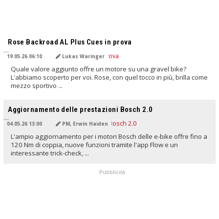
TRADOTTO DALL'IA
Rose Backroad AL Plus Cues in prova
19.05.26 06:10
Lukas Waringer
Quale valore aggiunto offre un motore su una gravel bike?
L'abbiamo scoperto per voi. Rose, con quel tocco in più, brilla come
mezzo sportivo ...
TRADOTTO DALL'IA
Aggiornamento delle prestazioni Bosch 2.0
04.05.26 13:00
PM, Erwin Haiden
L'ampio aggiornamento per i motori Bosch delle e-bike offre fino a
120 Nm di coppia, nuove funzioni tramite l'app Flow e un
interessante trick-check, ...
Pubblicità