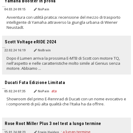
Yamaha Booster in prova
04.03.24 09:15
NoPain
Avventura con utilità pratica: recensione del mezzo di trasporto
intelligente di Yamaha attraverso la giungla urbana di Wiener
Neustadt.
TRADOTTO DALL'IA
Scott Voltage eRIDE 2024
22.02.24 16:19
NoBrain
Dopo il Lumen arriva la prossima E-MTB di Scott con motore TQ,
nell'aspetto e nelle caratteristiche molto simile al Genius senza
motore. Abbiamo ...
TRADOTTO DALL'IA
Ducati Futa Edizione Limitata
05.02.24 07:35
NoPain
Showroom del primo E-Rennrad di Ducati con un nome evocativo e
i componenti di più alta qualità che l'Italia ha da offrire.
TRADOTTO DALL'IA
Rose Root Miller Plus 3 nel test a lungo termine
15.01.24 08:23
Erwin Haiden