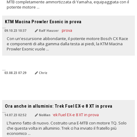
MTB completamente ammortizzata di Yamaha, equipaggiata con il
potente motore ...
TRADOTTO DALL'IA
KTM Macina Prowler Exonic in prova
09.10.23 10:37
Ralf Hauser
Con un'escursione abbondante, il potente motore Bosch CX Race
e componenti di alta gamma dalla testa ai piedi, la KTM Macina
Prowler Exonic vuole ...
TRADOTTO DALL'IA
03.08.23 07:29
Chriz
TRADOTTO DALL'IA
Ora anche in alluminio: Trek Fuel EX-e 8 XT in prova
14.07.23 02:52
NoMan
L'hanno fatto di nuovo. Costruito una E-MTB con motore TQ. Solo
che questa volta in alluminio. Trek ci ha inviato il fratello più
economico ...