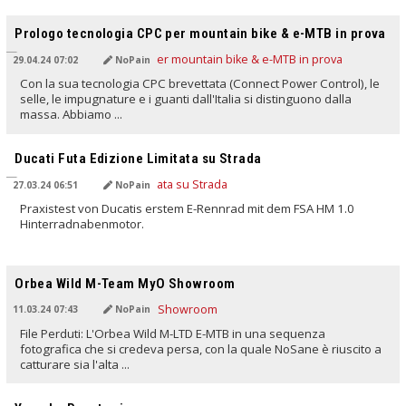
TRADOTTO DALL'IA
Prologo tecnologia CPC per mountain bike & e-MTB in prova
29.04.24 07:02
NoPain
Con la sua tecnologia CPC brevettata (Connect Power Control), le
selle, le impugnature e i guanti dall'Italia si distinguono dalla
massa. Abbiamo ...
TRADOTTO DALL'IA
Ducati Futa Edizione Limitata su Strada
27.03.24 06:51
NoPain
Praxistest von Ducatis erstem E-Rennrad mit dem FSA HM 1.0
Hinterradnabenmotor.
TRADOTTO DALL'IA
Orbea Wild M-Team MyO Showroom
11.03.24 07:43
NoPain
File Perduti: L'Orbea Wild M-LTD E-MTB in una sequenza
fotografica che si credeva persa, con la quale NoSane è riuscito a
catturare sia l'alta ...
TRADOTTO DALL'IA