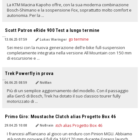
La KTM Macina Kapoho offre, con la sua moderna combinazione
Bosch-Shimano e la sospensione Fox, soprattutto molto comfort e
autonomia. Per la ...
TRADOTTO DALL'IA
Scott Patron eRide 900 Test a lungo termine
13.06.25 07:59
Lukas Waringer
Sei mesi con la nuova generazione dell'e-bike full-suspension
completamente integrata nella versione All Mountain con 150 mm
di escursione e ...
TRADOTTO DALL'IA
Trek Powerfly in prova
06.06.25 08:59
NoMan
Più di un semplice aggiornamento del modello. Con il passaggio
alla Gen5 di Bosch, Trek ha dotato il suo classico tourer fully
motorizzato di ...
TRADOTTO DALL'IA
Primo Giro: Moustache Clutch alias Progetto Box 46
29.04.25 10:08
NoBrain
I francesi affiancano al gioco un enduro con Pinion MGU. Abbiamo
già potuto provare il full da 160/170 mm durante il press launch.