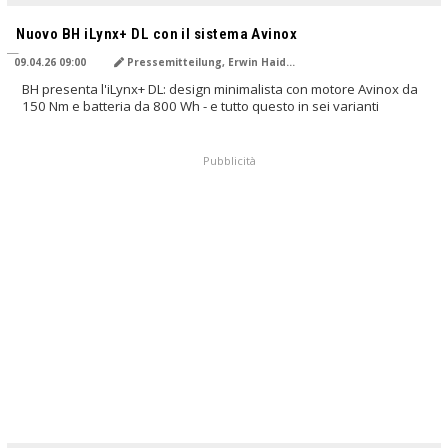
TRADOTTO DALL'IA
Nuovo BH iLynx+ DL con il sistema Avinox
09.04.26 09:00
Pressemitteilung, Erwin Haiden
BH presenta l'iLynx+ DL: design minimalista con motore Avinox da
150 Nm e batteria da 800 Wh - e tutto questo in sei varianti
Pubblicità
TRADOTTO DALL'IA