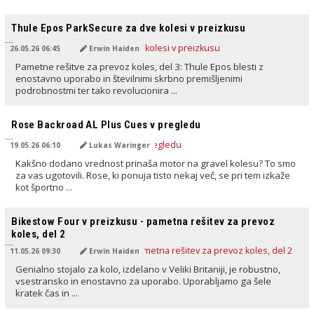
PREVEDENO Z AI
Thule Epos ParkSecure za dve kolesi v preizkusu
26.05.26 06:45
Erwin Haiden
Pametne rešitve za prevoz koles, del 3: Thule Epos blesti z
enostavno uporabo in številnimi skrbno premišljenimi
podrobnostmi ter tako revolucionira ...
PREVEDENO Z AI
Rose Backroad AL Plus Cues v pregledu
19.05.26 06:10
Lukas Waringer
Kakšno dodano vrednost prinaša motor na gravel kolesu? To smo
za vas ugotovili. Rose, ki ponuja tisto nekaj več, se pri tem izkaže
kot športno ...
PREVEDENO Z AI
Bikestow Four v preizkusu - pametna rešitev za prevoz
koles, del 2
11.05.26 09:30
Erwin Haiden
Genialno stojalo za kolo, izdelano v Veliki Britaniji, je robustno,
vsestransko in enostavno za uporabo. Uporabljamo ga šele
kratek čas in ...
PREVEDENO Z AI