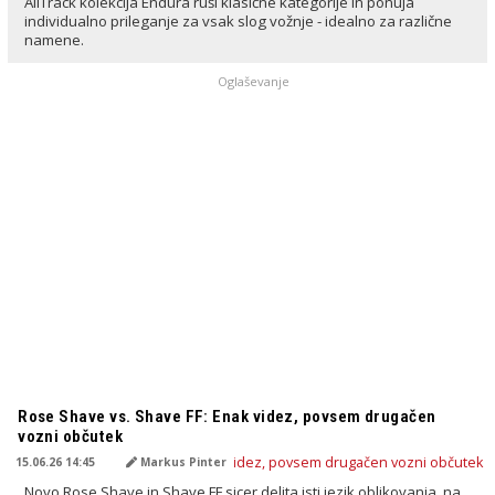
AllTrack kolekcija Endura ruši klasične kategorije in ponuja
individualno prileganje za vsak slog vožnje - idealno za različne
namene.
Oglaševanje
PREVEDENO Z AI
Rose Shave vs. Shave FF: Enak videz, povsem drugačen
vozni občutek
15.06.26 14:45
Markus Pinter
Novo Rose Shave in Shave FF sicer delita isti jezik oblikovanja, na