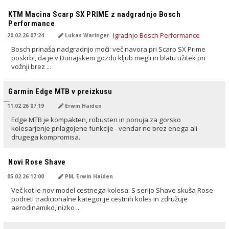
PREVEDENO Z AI
KTM Macina Scarp SX PRIME z nadgradnjo Bosch
Performance
20.02.26 07:24
Lukas Waringer
Bosch prinaša nadgradnjo moči: več navora pri Scarp SX Prime
poskrbi, da je v Dunajskem gozdu kljub megli in blatu užitek pri
vožnji brez ...
PREVEDENO Z AI
Garmin Edge MTB v preizkusu
11.02.26 07:19
Erwin Haiden
Edge MTB je kompakten, robusten in ponuja za gorsko
kolesarjenje prilagojene funkcije - vendar ne brez enega ali
drugega kompromisa.
PREVEDENO Z AI
Novi Rose Shave
05.02.26 12:00
PM, Erwin Haiden
Več kot le nov model cestnega kolesa: S serijo Shave skuša Rose
podreti tradicionalne kategorije cestnih koles in združuje
aerodinamiko, nizko ...
PREVEDENO Z AI