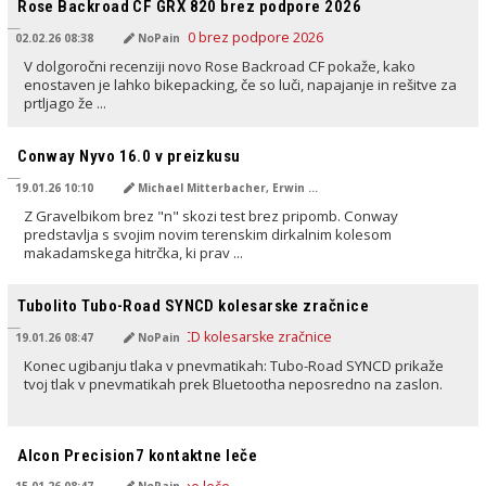
Rose Backroad CF GRX 820 brez podpore 2026
02.02.26 08:38
NoPain
V dolgoročni recenziji novo Rose Backroad CF pokaže, kako
enostaven je lahko bikepacking, če so luči, napajanje in rešitve za
prtljago že ...
PREVEDENO Z AI
Conway Nyvo 16.0 v preizkusu
19.01.26 10:10
Michael Mitterbacher, Erwin Haiden, NoMan
Z Gravelbikom brez "n" skozi test brez pripomb. Conway
predstavlja s svojim novim terenskim dirkalnim kolesom
makadamskega hitrčka, ki prav ...
PREVEDENO Z AI
Tubolito Tubo-Road SYNCD kolesarske zračnice
19.01.26 08:47
NoPain
Konec ugibanju tlaka v pnevmatikah: Tubo-Road SYNCD prikaže
tvoj tlak v pnevmatikah prek Bluetootha neposredno na zaslon.
PREVEDENO Z AI
Alcon Precision7 kontaktne leče