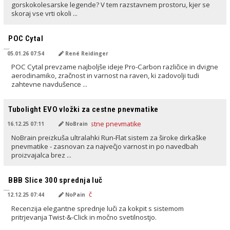
gorskokolesarske legende? V tem razstavnem prostoru, kjer se
skoraj vse vrti okoli ...
PREVEDENO Z AI
POC Cytal
05.01.26 07:54
René Reidinger
POC Cytal prevzame najboljše ideje Pro-Carbon različice in dvigne
aerodinamiko, zračnost in varnost na raven, ki zadovolji tudi
zahtevne navdušence ...
PREVEDENO Z AI
Tubolight EVO vložki za cestne pnevmatike
16.12.25 07:11
NoBrain
NoBrain preizkuša ultralahki Run-Flat sistem za široke dirkaške
pnevmatike - zasnovan za največjo varnost in po navedbah
proizvajalca brez ...
PREVEDENO Z AI
BBB Slice 300 sprednja luč
12.12.25 07:44
NoPain
Recenzija elegantne sprednje luči za kokpit s sistemom
pritrjevanja Twist-&-Click in močno svetilnostjo.