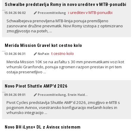
Schwalbe predstavlja Romy in novo ureditev v MTB-ponudbi
15.04.26 06:02
Pressemitteilung
Schwalbejeva prenovljena MTB-linija ponuja premišljeno
zasnovane družine pnevmatik. Novi Romy izstopa z optimizirano
zmogljivostjo na poteh, ...
PREVEDENO Z AI
Merida Mission Gravel kot cestno kolo
13.04.26 06:31
NoPain
Merida Mission 10K se na asfaltu s 30 mm pnevmatikami vozi kot
vrhunski Granfondo, ponuja ogromen razpon prestav in pri tem
ostaja presenetljivo ...
PREVEDENO Z AI
Novo Pivot Shuttle AMP'd 2026
09.04.26 09:01
Pressemitteilung, Erwin Haiden
Pivot Cycles predstavlja Shuttle AMP'd 2026, zmogljivo e-MTB s
pogonom Avinox, vsestransko konfiguracijo mešanih koles in
vrhunsko integracijo ...
PREVEDENO Z AI
Novo BH iLynx+ DL z Avinox sistemom