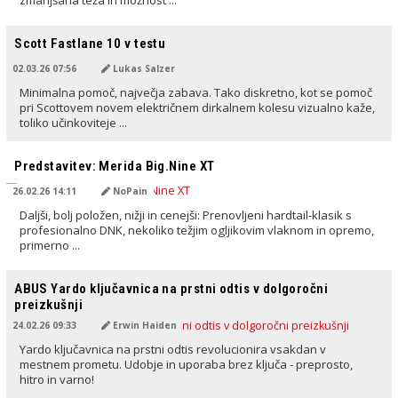
zmanjšana teža in možnost ...
PREVEDENO Z AI
Scott Fastlane 10 v testu
02.03.26 07:56
Lukas Salzer
Minimalna pomoč, največja zabava. Tako diskretno, kot se pomoč
pri Scottovem novem električnem dirkalnem kolesu vizualno kaže,
toliko učinkoviteje ...
PREVEDENO Z AI
Predstavitev: Merida Big.Nine XT
26.02.26 14:11
NoPain
Daljši, bolj položen, nižji in cenejši: Prenovljeni hardtail-klasik s
profesionalno DNK, nekoliko težjim ogljikovim vlaknom in opremo,
primerno ...
PREVEDENO Z AI
ABUS Yardo ključavnica na prstni odtis v dolgoročni
preizkušnji
24.02.26 09:33
Erwin Haiden
Yardo ključavnica na prstni odtis revolucionira vsakdan v
mestnem prometu. Udobje in uporaba brez ključa - preprosto,
hitro in varno!