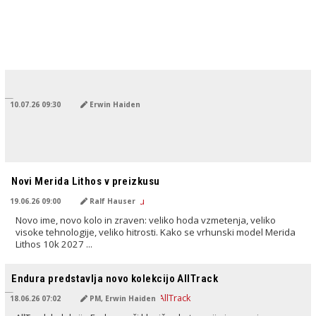
PREVEDENO Z AI
10.07.26 09:30
Erwin Haiden
PREVEDENO Z AI
Novi Merida Lithos v preizkusu
19.06.26 09:00
Ralf Hauser
Novo ime, novo kolo in zraven: veliko hoda vzmetenja, veliko
visoke tehnologije, veliko hitrosti. Kako se vrhunski model Merida
Lithos 10k 2027 ...
PREVEDENO Z AI
Endura predstavlja novo kolekcijo AllTrack
18.06.26 07:02
PM, Erwin Haiden