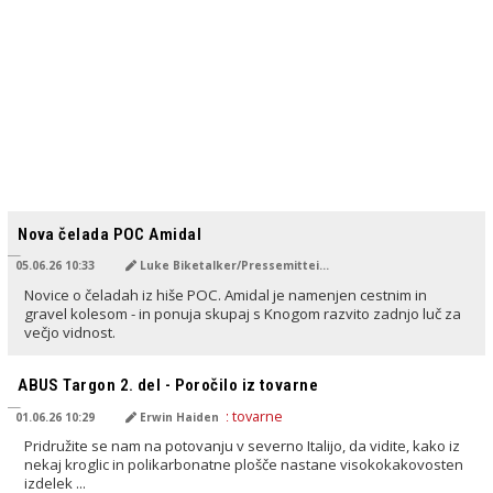
PREVEDENO Z AI
Nova čelada POC Amidal
05.06.26 10:33
Luke Biketalker/Pressemitteilung
Novice o čeladah iz hiše POC. Amidal je namenjen cestnim in
gravel kolesom - in ponuja skupaj s Knogom razvito zadnjo luč za
večjo vidnost.
PREVEDENO Z AI
ABUS Targon 2. del - Poročilo iz tovarne
01.06.26 10:29
Erwin Haiden
Pridružite se nam na potovanju v severno Italijo, da vidite, kako iz
nekaj kroglic in polikarbonatne plošče nastane visokokakovosten
izdelek ...