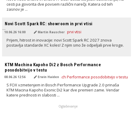
cesti pa govorita dve povsem različni narečji. Katera od teh
zasnov je ...
PREVEDENO Z AI
Novi Scott Spark RC: showroom in prvi vtisi
10.06.26 16:00
Martin Rauscher
Prijem, hitrost in inovacije: novi Scott Spark RC 2027 znova
postavlja standarde XC koles! Z njim smo že odpeljali prve kroge.
PREVEDENO Z AI
KTM Machina Kapoho Di2 z Bosch Performance
posodobitvijo v testu
08.06.26 12:56
Erwin Haiden
S FOX vzmetenjem in Bosch Performance Upgrade 2.0 prinaša
KTM Macina Kapoho Exonic Di2 kar dve premieri zame. Vendar
katere prednosti in slabosti ...
Oglaševanje