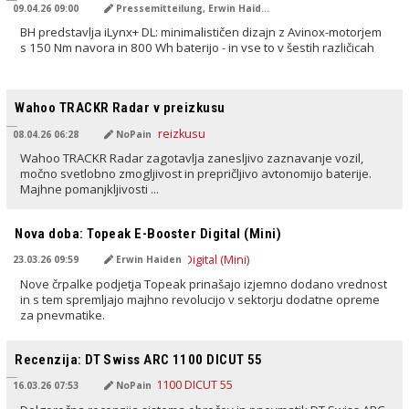
09.04.26 09:00
Pressemitteilung, Erwin Haiden
BH predstavlja iLynx+ DL: minimalističen dizajn z Avinox-motorjem
s 150 Nm navora in 800 Wh baterijo - in vse to v šestih različicah
PREVEDENO Z AI
Wahoo TRACKR Radar v preizkusu
08.04.26 06:28
NoPain
Wahoo TRACKR Radar zagotavlja zanesljivo zaznavanje vozil,
močno svetlobno zmogljivost in prepričljivo avtonomijo baterije.
Majhne pomanjkljivosti ...
PREVEDENO Z AI
Nova doba: Topeak E-Booster Digital (Mini)
23.03.26 09:59
Erwin Haiden
Nove črpalke podjetja Topeak prinašajo izjemno dodano vrednost
in s tem spremljajo majhno revolucijo v sektorju dodatne opreme
za pnevmatike.
PREVEDENO Z AI
Recenzija: DT Swiss ARC 1100 DICUT 55
16.03.26 07:53
NoPain