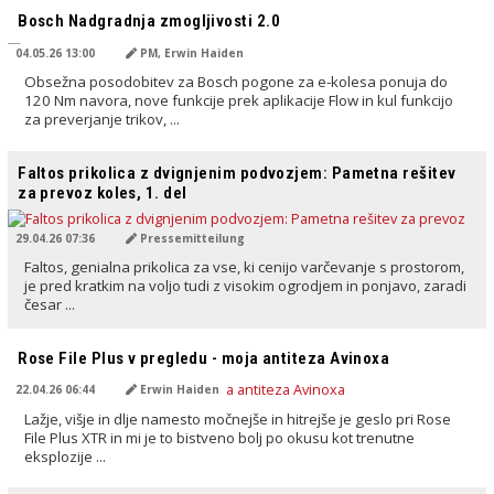
Bosch Nadgradnja zmogljivosti 2.0
04.05.26 13:00
PM, Erwin Haiden
Obsežna posodobitev za Bosch pogone za e-kolesa ponuja do
120 Nm navora, nove funkcije prek aplikacije Flow in kul funkcijo
za preverjanje trikov, ...
PREVEDENO Z AI
Faltos prikolica z dvignjenim podvozjem: Pametna rešitev
za prevoz koles, 1. del
29.04.26 07:36
Pressemitteilung
Faltos, genialna prikolica za vse, ki cenijo varčevanje s prostorom,
je pred kratkim na voljo tudi z visokim ogrodjem in ponjavo, zaradi
česar ...
PREVEDENO Z AI
Rose File Plus v pregledu - moja antiteza Avinoxa
22.04.26 06:44
Erwin Haiden
Lažje, višje in dlje namesto močnejše in hitrejše je geslo pri Rose
File Plus XTR in mi je to bistveno bolj po okusu kot trenutne
eksplozije ...
PREVEDENO Z AI