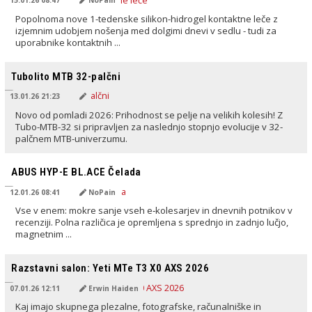
15.01.26 08:47
NoPain
Popolnoma nove 1-tedenske silikon-hidrogel kontaktne leče z
izjemnim udobjem nošenja med dolgimi dnevi v sedlu - tudi za
uporabnike kontaktnih ...
PREVEDENO Z AI
Tubolito MTB 32-palčni
13.01.26 21:23
Novo od pomladi 2026: Prihodnost se pelje na velikih kolesih! Z
Tubo-MTB-32 si pripravljen za naslednjo stopnjo evolucije v 32-
palčnem MTB-univerzumu.
PREVEDENO Z AI
ABUS HYP-E BL.ACE Čelada
12.01.26 08:41
NoPain
Vse v enem: mokre sanje vseh e‑kolesarjev in dnevnih potnikov v
recenziji. Polna različica je opremljena s sprednjo in zadnjo lučjo,
magnetnim ...
PREVEDENO Z AI
Razstavni salon: Yeti MTe T3 X0 AXS 2026
07.01.26 12:11
Erwin Haiden
Kaj imajo skupnega plezalne, fotografske, računalniške in