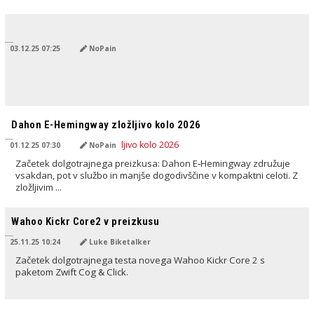
PREVEDENO Z AI
03.12.25 07:25
NoPain
PREVEDENO Z AI
Dahon E-Hemingway zložljivo kolo 2026
01.12.25 07:30
NoPain
Začetek dolgotrajnega preizkusa: Dahon E‑Hemingway združuje
vsakdan, pot v službo in manjše dogodivščine v kompaktni celoti. Z
zložljivim ...
PREVEDENO Z AI
Wahoo Kickr Core2 v preizkusu
25.11.25 10:24
Luke Biketalker
Začetek dolgotrajnega testa novega Wahoo Kickr Core 2 s
paketom Zwift Cog & Click.
PREVEDENO Z AI