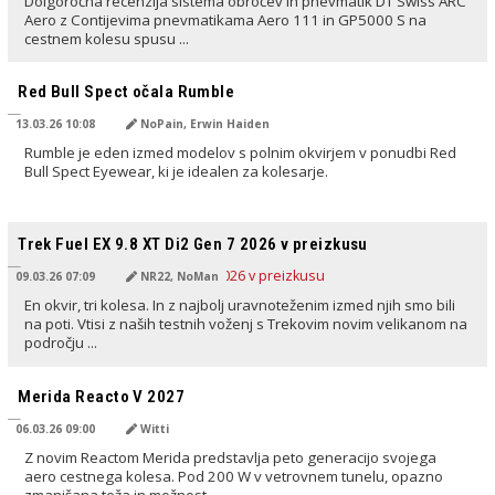
Dolgoročna recenzija sistema obročev in pnevmatik DT Swiss ARC
Aero z Contijevima pnevmatikama Aero 111 in GP5000 S na
cestnem kolesu spusu ...
PREVEDENO Z AI
Red Bull Spect očala Rumble
13.03.26 10:08
NoPain, Erwin Haiden
Rumble je eden izmed modelov s polnim okvirjem v ponudbi Red
Bull Spect Eyewear, ki je idealen za kolesarje.
PREVEDENO Z AI
Trek Fuel EX 9.8 XT Di2 Gen 7 2026 v preizkusu
09.03.26 07:09
NR22, NoMan
En okvir, tri kolesa. In z najbolj uravnoteženim izmed njih smo bili
na poti. Vtisi z naših testnih voženj s Trekovim novim velikanom na
področju ...
PREVEDENO Z AI
Merida Reacto V 2027
06.03.26 09:00
Witti
Z novim Reactom Merida predstavlja peto generacijo svojega
aero cestnega kolesa. Pod 200 W v vetrovnem tunelu, opazno