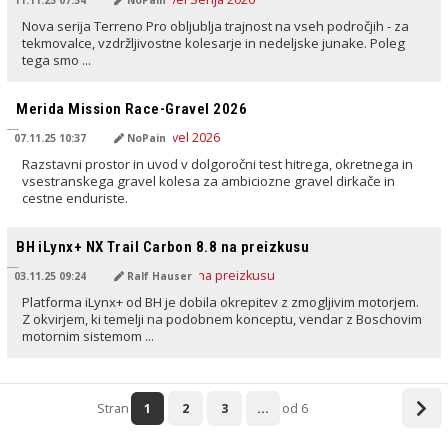
Nova serija Terreno Pro obljublja trajnost na vseh področjih - za
tekmovalce, vzdržljivostne kolesarje in nedeljske junake. Poleg
tega smo ...
PREVEDENO Z AI
Merida Mission Race-Gravel 2026
07.11.25 10:37
NoPain
Razstavni prostor in uvod v dolgoročni test hitrega, okretnega in
vsestranskega gravel kolesa za ambiciozne gravel dirkače in
cestne enduriste.
PREVEDENO Z AI
BH iLynx+ NX Trail Carbon 8.8 na preizkusu
03.11.25 09:24
Ralf Hauser
Platforma iLynx+ od BH je dobila okrepitev z zmogljivim motorjem.
Z okvirjem, ki temelji na podobnem konceptu, vendar z Boschovim
motornim sistemom ...
Stran
1
2
3
...
od 6