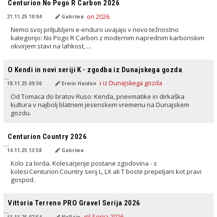
Centurion No Pogo R Carbon 2026
21.11.25 10:04
Gabriwa
Nemci svoj priljubljeni e-enduro uvajajo v novo težnostno
kategorijo: No Pogo R Carbon z modernim naprednim karbonskim
okvirjem stavi na lahkost, ...
PREVEDENO Z AI
O Kendi in novi seriji K - zgodba iz Dunajskega gozda
18.11.25 09:36
Erwin Haiden
Od Tomaca do bratov Ruso: Kenda, pnevmatike in dirkaška
kultura v najbolj blatnem jesenskem vremenu na Dunajskem
gozdu.
PREVEDENO Z AI
Centurion Country 2026
14.11.25 13:58
Gabriwa
Kolo za lorda. Kolesarjenje postane zgodovina - s
kolesi Centurion Country serij L, LX ali T boste prepeljani kot pravi
gospod.
PREVEDENO Z AI
Vittoria Terreno PRO Gravel Serija 2026
11.11.25 07:54
NoPain