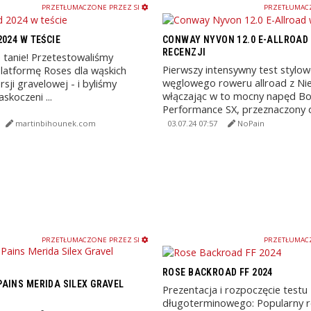
PRZETŁUMACZONE PRZEZ SI
PRZETŁUMACZ
2024 W TEŚCIE
CONWAY NYVON 12.0 E-ALLROAD
RECENZJI
e tanie! Przetestowaliśmy
Pierwszy intensywny test stylo
latformę Roses dla wąskich
węglowego roweru allroad z Ni
rsji gravelowej - i byliśmy
włączając w to mocny napęd B
skoczeni ...
Performance SX, przeznaczony dl
martinbihounek.com
03.07.24 07:57
NoPain
PRZETŁUMACZONE PRZEZ SI
PRZETŁUMACZ
ROSE BACKROAD FF 2024
AINS MERIDA SILEX GRAVEL
Prezentacja i rozpoczęcie testu
długoterminowego: Popularny 