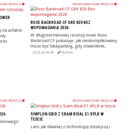
ONE PRZEZ SI
PRZETŁUMACZONE PRZEZ SI
ROWER
ROSE BACKROAD CF GRX 820 BEZ
WSPOMAGANIA 2026
 na asfalcie
W długoterminowej recenzji nowe Rose
owy
Backroad CF pokazuje, jak nieskomplikowany
kres
może być bikepacking, gdy oświetlenie,
zasilanie i rozwiązania ...
02.02.26 08:38
NoPain
ONE PRZEZ SI
PRZETŁUMACZONE PRZEZ SI
026
SIMPLON GRID Z SRAM RIVAL E1 XPLR W
TEŚCIE
rminowego
Lato jak dawniej z technologią dzisiejszą i