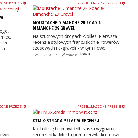
ONE PRZEZ SI
PRZETŁUMACZONE PRZEZ SI
 W
MOUSTACHE DIMANCHE 28 ROAD &
DIMANCHE 29 GRAVEL
wego,
Na szutrowych drogach Alpilles: Pierwsza
emiec,
recenzja stylowych francuskich e-rowerów
osch
szosowych i e-graveli - w tym nowo
a ...
zaprojektowana aluminiowa ...
24.05.24 09:57
Vanesa
ONE PRZEZ SI
PRZETŁUMACZONE PRZEZ SI
KTM X-STRADA PRIME W RECENZJI
Kochali się i nienawidzili. Nasza wygnana
rower
recenzentka Mostu przemierzyła kremowo-