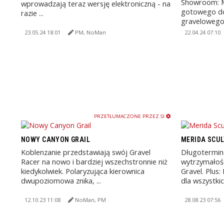
Showroom: 
wprowadzają teraz wersję elektroniczną - na
gotowego do
razie ...
gravelowego
Shimano GRX
23.05.24 18:01
PM, NoMan
22.04.24 07:10
PRZETŁUMACZONE PRZEZ SI
NOWY CANYON GRAIL
MERIDA SCU
Koblenzanie przedstawiają swój Gravel
Długotermin
Racer na nowo i bardziej wszechstronnie niż
wytrzymałoś
kiedykolwiek. Polaryzująca kierownica
Gravel. Plus
dwupoziomowa znika, ...
dla wszystkic
12.10.23 11:08
NoMan, PM
28.08.23 07:56