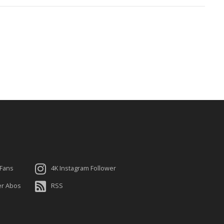
 Fans
4K Instagram Follower
er Abos
RSS