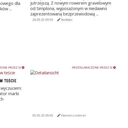
jutrzejszą. Z nowym rowerem gravelowym
lowego dla
od Simplona, wyposażonym w niedawno
ów ...
zaprezentowaną bezprzewodową ...
24.09.25 09:59
NoMan
ONE PRZEZ SI
PRZETŁUMACZONE PRZEZ SI
W TEŚCIE
z wyczuciem:
ator marki
ch
05.05.25 09:05
Hannes Lederer