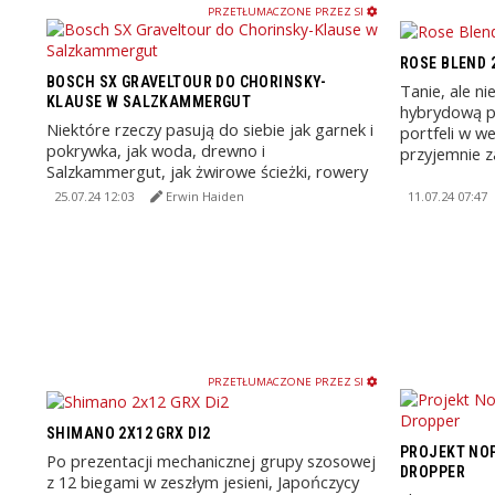
PRZETŁUMACZONE PRZEZ SI
ROSE BLEND 
BOSCH SX GRAVELTOUR DO CHORINSKY-
Tanie, ale ni
KLAUSE W SALZKAMMERGUT
hybrydową p
Niektóre rzeczy pasują do siebie jak garnek i
portfeli w we
pokrywka, jak woda, drewno i
przyjemnie za
Salzkammergut, jak żwirowe ścieżki, rowery
gravelowe i nowy system ...
25.07.24 12:03
Erwin Haiden
11.07.24 07:47
PRZETŁUMACZONE PRZEZ SI
SHIMANO 2X12 GRX DI2
PROJEKT NOP
Po prezentacji mechanicznej grupy szosowej
DROPPER
z 12 biegami w zeszłym jesieni, Japończycy