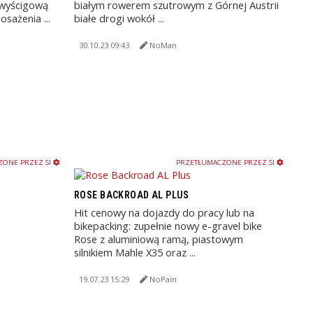
 wyścigową
białym rowerem szutrowym z Górnej Austrii
sażenia ...
białe drogi wokół ...
30.10.23 09:43
NoMan
ONE PRZEZ SI
PRZETŁUMACZONE PRZEZ SI
ROSE BACKROAD AL PLUS
Hit cenowy na dojazdy do pracy lub na
bikepacking: zupełnie nowy e-gravel bike
Rose z aluminiową ramą, piastowym
silnikiem Mahle X35 oraz ...
19.07.23 15:29
NoPain