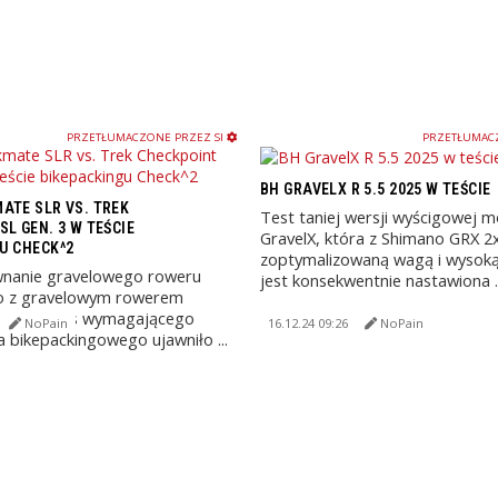
PRZETŁUMACZONE PRZEZ SI
PRZETŁUMACZ
BH GRAVELX R 5.5 2025 W TEŚCIE
ATE SLR VS. TREK
Test taniej wersji wyścigowej 
L GEN. 3 W TEŚCIE
GravelX, która z Shimano GRX 2
U CHECK^2
zoptymalizowaną wagą i wysoką
nanie gravelowego roweru
jest konsekwentnie nastawiona ..
o z gravelowym rowerem
m podczas wymagającego
NoPain
16.12.24 09:26
NoPain
 bikepackingowego ujawniło ...