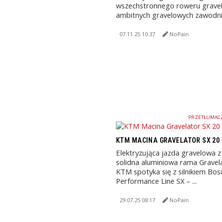
wszechstronnego roweru grave
ambitnych gravelowych zawodnik
07.11.25 10:37
NoPain
PRZETŁUMACZ
KTM MACINA GRAVELATOR SX 20 
Elektryzująca jazda gravelowa 
solidna aluminiowa rama Gravel
KTM spotyka się z silnikiem Bos
Performance Line SX – ...
29.07.25 08:17
NoPain