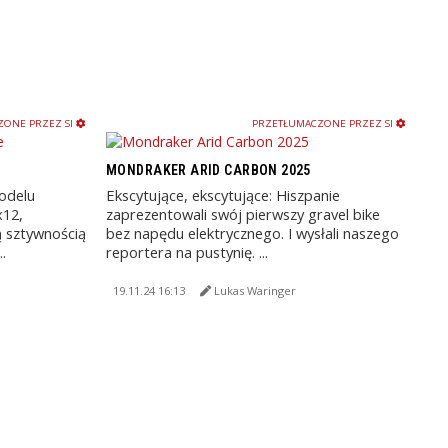
ONE PRZEZ SI
PRZETŁUMACZONE PRZEZ SI
MONDRAKER ARID CARBON 2025
modelu
Ekscytujące, ekscytujące: Hiszpanie
x12,
zaprezentowali swój pierwszy gravel bike
 sztywnością
bez napędu elektrycznego. I wysłali naszego
.
reportera na pustynię. ...
19.11.24 16:13
Lukas Waringer