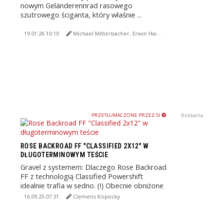
nowym Geländerennrad rasowego
szutrowego ściganta, który właśnie ...
19.01.26 10:10
Michael Mitterbacher, Erwin Haiden, NoMan
Reklama
PRZETŁUMACZONE PRZEZ SI
ROSE BACKROAD FF "CLASSIFIED 2X12" W
DŁUGOTERMINOWYM TEŚCIE
Gravel z systemem: Dlaczego Rose Backroad
FF z technologią Classified Powershift
idealnie trafia w sedno. (!) Obecnie obniżone
do 5.699 euro.
16.09.25 07:31
Clemens Kopecky