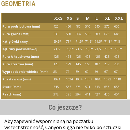
GEOMETRIA
XXS
XS
S
M
L
XL
XXL
Rura podsiodłowa (mm)
420
450
480
510
540
570
600
Rura górna (mm)
533
550
564
586
609
623
648
Kąt główki ramy
69,5°
71°
71,5°
71,5°
71,5°
71,8°
71,8
Kąt rury podsiodłowej
73,5°
73,5°
73,5°
73,5°
73,5°
73,5°
73,5°
Rura łańcuchowa (mm)
425
425
425
425
425
425
425
Rura sterowa (mm)
123
129
145
163
187
207
230
Wyprzedzenie widelca (mm)
83
72
69
69
69
67
67
Rozstaw osi (mm)
1021
1024
1034
1057
1080
1092
1118
Stack (mm)
545
556
573
591
613
633
655
Reach (mm)
372
385
394
411
427
435
454
Co jeszcze?
Aby zapewnić wspomnianą na początku
wszechstronność, Canyon sięga nie tylko po sztuczki