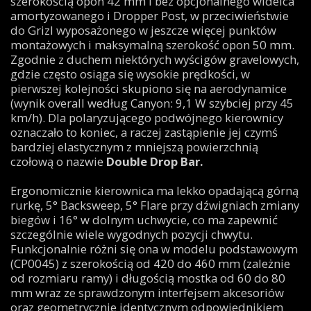
szerokością opon 42 mm i bez opcjonalnego widelca
amortyzowanego i Dropper Post, w przeciwieństwie
do Grizl wyposażonego w jeszcze więcej punktów
montażowych i maksymalną szerokość opon 50 mm.
Zgodnie z duchem niektórych wyścigów gravelowych,
gdzie często osiąga się wysokie prędkości, w
pierwszej kolejności skupiono się na aerodynamice
(wynik overall według Canyon: 9,1 W szybciej przy 45
km/h). Dla polaryzującego podwójnego kierownicy
oznaczało to koniec, a raczej zastąpienie jej czymś
bardziej elastycznym z mniejszą powierzchnią
czołową o nazwie
Double Drop Bar.
Ergonomicznie kierownica ma lekko opadającą górną
rurkę, 5° Backsweep, 5° Flare przy dźwigniach zmiany
biegów i 16° w dolnym uchwycie, co ma zapewnić
szczególnie wiele wygodnych pozycji chwytu.
Funkcjonalnie różni się ona w modelu podstawowym
(CP0045) z szerokością od 420 do 460 mm (zależnie
od rozmiaru ramy) i długością mostka od 60 do 80
mm wraz ze sprawdzonym interfejsem akcesoriów
oraz geometrycznie identycznym odpowiednikiem