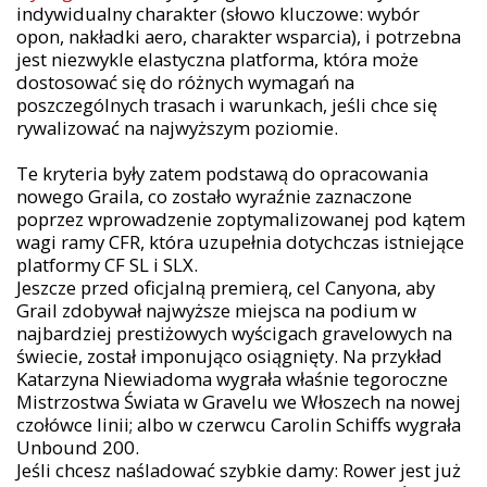
indywidualny charakter (słowo kluczowe: wybór
opon, nakładki aero, charakter wsparcia), i potrzebna
jest niezwykle elastyczna platforma, która może
dostosować się do różnych wymagań na
poszczególnych trasach i warunkach, jeśli chce się
rywalizować na najwyższym poziomie.
Te kryteria były zatem podstawą do opracowania
nowego Graila, co zostało wyraźnie zaznaczone
poprzez wprowadzenie zoptymalizowanej pod kątem
wagi ramy CFR, która uzupełnia dotychczas istniejące
platformy CF SL i SLX.
Jeszcze przed oficjalną premierą, cel Canyona, aby
Grail zdobywał najwyższe miejsca na podium w
najbardziej prestiżowych wyścigach gravelowych na
świecie, został imponująco osiągnięty. Na przykład
Katarzyna Niewiadoma wygrała właśnie tegoroczne
Mistrzostwa Świata w Gravelu we Włoszech na nowej
czołówce linii; albo w czerwcu Carolin Schiffs wygrała
Unbound 200.
Jeśli chcesz naśladować szybkie damy: Rower jest już