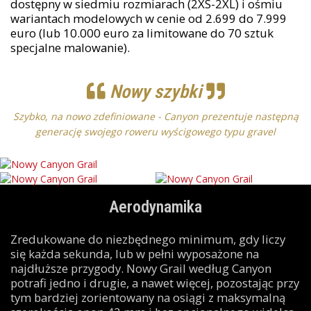
dostępny w siedmiu rozmiarach (2XS-2XL) i ośmiu
wariantach modelowych w cenie od 2.699 do 7.999
euro (lub 10.000 euro za limitowane do 70 sztuk
specjalne malowanie).
Nowy szybki
Szybko, na nowo zdefiniowane - Canyon prezentuje następną
generację swojego roweru wyścigowego typu gravel
Aerodynamika
Zredukowane do niezbędnego minimum, gdy liczy
się każda sekunda, lub w pełni wyposażone na
najdłuższe przygody. Nowy Grail według Canyon
potrafi jedno i drugie, a nawet więcej, pozostając przy
tym bardziej zorientowany na osiągi z maksymalną