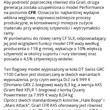
Aby podnieść poprzeczkę również dla Grail, druga
generacja została uzupełniona o model Performance
na poziomie
CFR
. Oznacza to: najbardziej wydajne
włókna węglowe, najnowocześniejsze procesy
produkcyjne, w konsekwencji mniejsze zużycie
materiału przy większej sztywności i wytrzymałości
ramy.
W porównaniu do nowej ramy CF SLX, odpowiadający
jej pod względem funkcji model CFR waży według
producenta o 118 g mniej, wykazuje o 10% większą
sztywność w okolicy suportu i rury sterowej oraz
posiada o 4,5% sztywniejszy widelec.
Ten flagowy model wyposażony w koła DT Swiss GRC
1100 Carbon jest dostarczany w dwóch wariantach
wyposażenia, przy czym wersja Di2 za 6.999 €
(Shimano GRX 2-biegowe) waży 8,3 kg, a wersja AXS
(Sram Red XPLR 1-biegowa) z korbą Quarq
Powermeter za 7.999 € waży 8,04 kg.
Oprócz dwóch standardowych kolorów „Hale Bopp” i
„Mars Attack”, Grail CFR AXS oferowany jest również