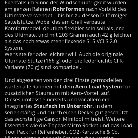
Ebenfalls im Sinne der Windschlüpfrigkeit wurden
am ganzen Rahmen
Rohrformen
nach Vorbild des
Ultimate verwendet – bis hin zu dessen D-förmiger
Sattelstütze. Wobei das am Grail verbaute
Komfortmodell deutlich flexibler sein soll als jene
des Ultimate, und mit 203 Gramm auch 42 g leichter
als das noch etwas mehr flexende S15 VCLS 2.0
System.
Wer’s steifer oder leichter will: Auch die originale
Ultimate-Stütze (166 g) oder die federleichte CFR-
Variante (70 g) sind kompatibel.
Und abgesehen von den drei Einsteigermodellen
warten alle Rahmen mit dem
Aero Load System
für
zusätzlichen Stauraum mit Aero-Vorteil auf.
Dieses umfasst einerseits und vor allem ein
integriertes
Staufach im Unterrohr,
in dem
serienmäßig und durch einen Deckel gut geschützt
das sechsteilige Canyon Minitool mitreist. Weitere
Essentials wie die Topeak Micro Rocket und das Load
Tool Pack für Reifenheber, CO2-Kartusche & Co.