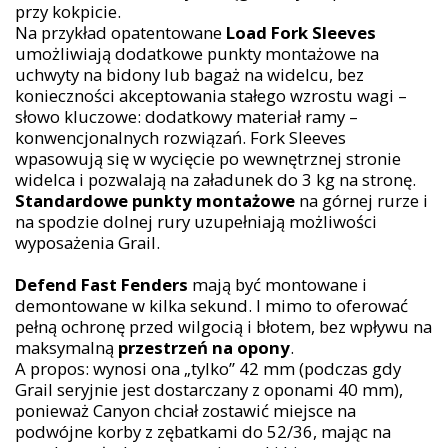
przy kokpicie.
Na przykład opatentowane
Load Fork Sleeves
umożliwiają dodatkowe punkty montażowe na
uchwyty na bidony lub bagaż na widelcu, bez
konieczności akceptowania stałego wzrostu wagi –
słowo kluczowe: dodatkowy materiał ramy –
konwencjonalnych rozwiązań. Fork Sleeves
wpasowują się w wycięcie po wewnętrznej stronie
widelca i pozwalają na załadunek do 3 kg na stronę.
Standardowe punkty montażowe
na górnej rurze i
na spodzie dolnej rury uzupełniają możliwości
wyposażenia Grail.
Defend Fast Fenders
mają być montowane i
demontowane w kilka sekund. I mimo to oferować
pełną ochronę przed wilgocią i błotem, bez wpływu na
maksymalną
przestrzeń na opony
.
A propos: wynosi ona „tylko” 42 mm (podczas gdy
Grail seryjnie jest dostarczany z oponami 40 mm),
ponieważ Canyon chciał zostawić miejsce na
podwójne korby z zębatkami do 52/36, mając na