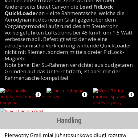
können einzeln oder als Set erworben werden.
Andererseits bietet Canyon die
Load FidLock
QuickLoader
an – eine Rahmentasche, welche die
Aerodynamik des neuen Grail gegenüber dem
Vorgängermodell aufgrund des am Steuerrohr
vorbeigeführten Luftstroms bei 45 km/h um 1,5 Watt
verbessern soll. Befestigt wird der wie eine
aerodynamische Verkleidung wirkende QuickLoader
nicht mit Riemen, sondern mittels dreier FidLock-
Magnete.
Nota bene: Der SL-Rahmen verzichtet aus budgetären
Gründen auf das Unterrohrfach, ist aber mit der
Rahmentasche kompatibel.
Handling
Pierwotny Grail miał już stosunkowo długi rozstaw