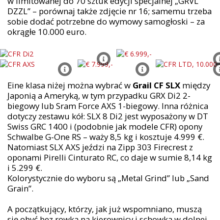
w limitowanej do 70 sztuk edycji specjalnej „GRVL
DZZL” – porównaj także zdjęcie nr 16; samemu trzeba
sobie dodać potrzebne do wymowy samogłoski – za
okrągłe 10.000 euro.
Eine klasa niżej można wybrać w
Grail CF SLX
między
Japonią a Ameryką, w tym przypadku GRX Di2 2-
biegowy lub Sram Force AXS 1-biegowy. Inna różnica
dotyczy zestawu kół: SLX 8 Di2 jest wyposażony w DT
Swiss GRC 1400 i (podobnie jak modele CFR) opony
Schwalbe G-One RS – waży 8,5 kg i kosztuje 4.999 €.
Natomiast SLX AXS jeździ na Zipp 303 Firecrest z
oponami Pirelli Cinturato RC, co daje w sumie 8,14 kg
i 5.299 €.
Kolorystycznie do wyboru są „Metal Grind” lub „Sand
Grain”.
A początkujący, którzy, jak już wspomniano, muszą
się obyć bez rowka na kierownicy i schowka w dolnej