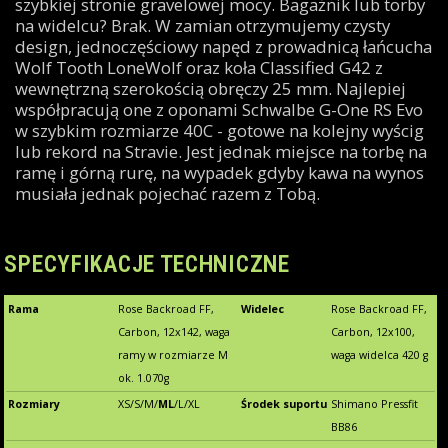
szybkiej stronie gravelowej mocy. Bagażnik lub torby
na widelcu? Brak. W zamian otrzymujemy czysty
design, jednoczęściowy napęd z prowadnicą łańcucha
Wolf Tooth LoneWolf oraz koła Classified G42 z
wewnętrzną szerokością obręczy 25 mm. Najlepiej
współpracują one z oponami Schwalbe G-One RS Evo
w szybkim rozmiarze 40C - gotowe na kolejny wyścig
lub rekord na Stravie. Jest jednak miejsce na torbę na
ramę i górną rurę, na wypadek gdyby kawa na wynos
musiała jednak pojechać razem z Tobą.
SPECYFIKACJE TECHNICZNE
Rama
Rose Backroad FF,
Widelec
Rose Backroad FF,
Carbon, 12x142, waga
Carbon, 12x100,
ramy w rozmiarze M
waga widelca 420 g
ok. 1.070g
Rozmiary
XS/S/M/
ML
/L/XL
Środek suportu
Shimano Pressfit
BB86