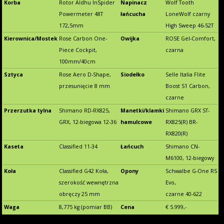
Korba
Rotor Aldhu InSpider
Napinacz
Wolf Tooth
Powermeter 48T
łańcucha
LoneWolf czarny
172,5mm
High Sweep 46-52T
Kierownica/Mostek
Rose Carbon One-
Owijka
ROSE Gel-Comfort,
Piece Cockpit,
czarna
100mm/40cm
Sztyca
Rose Aero D-Shape,
Siodełko
Selle Italia Flite
przesunięcie 8 mm
Boost S1 Carbon,
czarne
Przerzutka tylna
Shimano RD-RX825,
Manetki/klamki
Shimano GRX ST-
GRX, 12-biegowa 12-36
hamulcowe
RX825(R) BR-
RX820(R)
Kaseta
Classified 11-34
Łańcuch
Shimano CN-
M6100, 12-biegowy
Koła
Classified G42 Koła,
Opony
Schwalbe G-One RS
szerokość wewnętrzna
Evo,
obręczy 25 mm
czarne 40-622
Waga
8,775 kg (pomiar BB)
Cena
€ 5.999,-