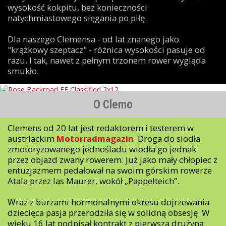
wysokość kokpitu, bez konieczności
natychmiastowego sięgania po piłę.
Dla naszego Clemensa - od lat znanego jako
"krążkowy szeptacz" - różnica wysokości pasuje od
razu. I tak, nawet z pełnym trzonem rower wygląda
smukło.
O Clemo
Clemens od 20 lat jest redaktorem i testerem w
austriackim
Motorradmagazin
. Droga do siodła
zmotoryzowanego jednośladu wiodła go jednak
przez objazd zwany rowerem: Już jako mały chłopiec z
entuzjazmem pedałował na swoim górskim rowerze
Atala przez las Maurer, wokół „Pappelteich”.
Wraz z burzami hormonalnymi okresu dojrzewania
dziecięca pasja przerodziła się w solidną obsesję. W
wieku 16 lat podpisał kontrakt z pierwszą drużyną