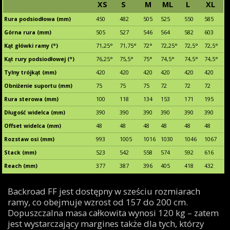
XS
S
M
ML
L
XL
Rura podsiodłowa (mm)
450
482
505
525
550
585
Górna rura (mm)
505
527
546
564
582
603
Kąt główki ramy (°)
71,25°
71,75°
72°
72,25°
72,5°
72,5°
Kąt rury podsiodłowej (°)
76,25°
75,5°
75°
74,5°
74,5°
74,5°
Tylny trójkąt (mm)
420
420
420
420
420
420
Obniżenie suportu (mm)
75
75
75
72
72
72
Rura sterowa (mm)
100
118
134
153
171
195
Długość widelca (mm)
390
390
390
390
390
390
Offset widelca (mm)
48
48
48
48
48
48
Rozstaw osi (mm)
993
1005
1016
1030
1046
1067
Stack (mm)
523
542
558
574
592
616
Reach (mm)
377
387
396
405
418
432
Backroad FF jest dostępny w sześciu rozmiarach
ramy, co obejmuje wzrost od 157 do 200 cm.
Dopuszczalna masa całkowita wynosi 120 kg – zatem
jest wystarczający margines także dla tych, którzy