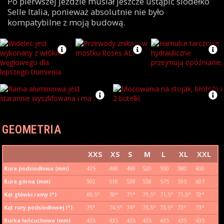
Po pierwszej jeździe musiał jeszcze ustąpić siodełko
Selle Italia, ponieważ absolutnie nie było
kompatybilne z moją budową.
GEOMETRIA
XXS
XS
S
M
L
XL
XXL
Rura podsiodłowa (mm)
425
460
490
520
550
580
600
Rura górna (mm)
502
518
538
558
575
595
607
Kąt główki ramy (°)
69,5°
70°
71°
71,5°
71,5°
71,5°
72°
Kąt rury podsiodłowej (°)
75°
74,5°
74°
73,5°
73,5°
73°
73°
Rurka łańcuchowa (mm)
435
435
435
435
435
435
435