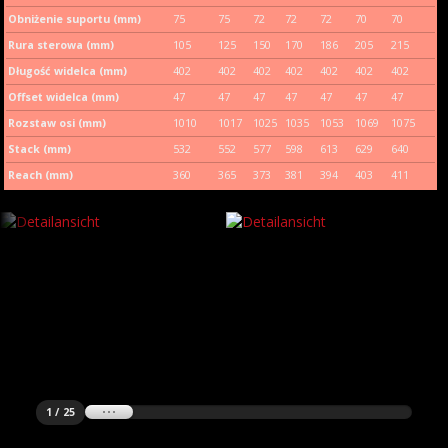
Obniżenie suportu (mm)
75
75
72
72
72
70
70
Rura sterowa (mm)
105
125
150
170
186
205
215
Długość widelca (mm)
402
402
402
402
402
402
402
Offset widelca (mm)
47
47
47
47
47
47
47
Rozstaw osi (mm)
1010
1017
1025
1035
1053
1069
1075
Stack (mm)
532
552
577
598
613
629
640
Reach (mm)
360
365
373
381
394
403
411
1 / 25