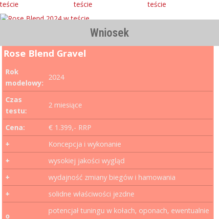
Wniosek
Rose Blend Gravel
Rok
2024
modelowy:
Czas
2 miesiące
testu:
Cena:
€ 1.399,- RRP
+
Koncepcja i wykonanie
+
wysokiej jakości wygląd
+
wydajność zmiany biegów i hamowania
+
solidne właściwości jezdne
potencjał tuningu w kołach, oponach, ewentualnie
o