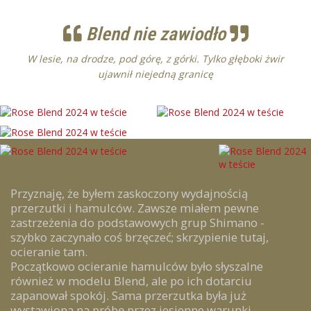
Blend nie zawiodło
W lesie, na drodze, pod górę, z górki. Tylko głęboki żwir
ujawnił niejedną granicę
Przyznaję, że byłem zaskoczony wydajnością
przerzutki i hamulców. Zawsze miałem pewne
zastrzeżenia do podstawowych grup Shimano -
szybko zaczynało coś brzęczeć; skrzypienie tutaj,
ocieranie tam.
Początkowo ocieranie hamulców było słyszalne
również w modelu Blend, ale po ich dotarciu
zapanował spokój. Sama przerzutka była już
wystawiona na próbę przez jesienne warunki