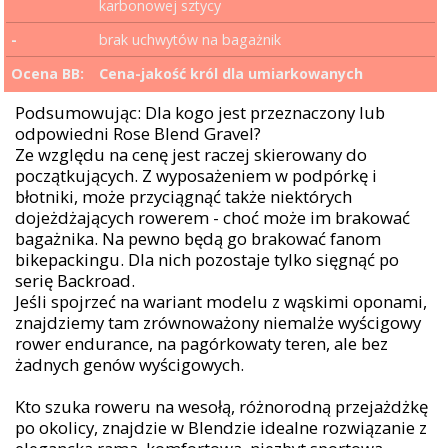
karbonowej sztycy
-
brak uchwytów na bagażnik
Ocena BB:
Cena-jakość król dla umiarkowanych
Podsumowując: Dla kogo jest przeznaczony lub
odpowiedni Rose Blend Gravel?
Ze względu na cenę jest raczej skierowany do
początkujących. Z wyposażeniem w podpórkę i
błotniki, może przyciągnąć także niektórych
dojeżdżających rowerem - choć może im brakować
bagażnika. Na pewno będą go brakować fanom
bikepackingu. Dla nich pozostaje tylko sięgnąć po
serię Backroad.
Jeśli spojrzeć na wariant modelu z wąskimi oponami,
znajdziemy tam zrównoważony niemalże wyścigowy
rower endurance, na pagórkowaty teren, ale bez
żadnych genów wyścigowych.
Kto szuka roweru na wesołą, różnorodną przejażdżkę
po okolicy, znajdzie w Blendzie idealne rozwiązanie z