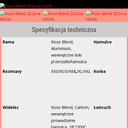
Specyfikacja techniczna
Rama
Rose Blend,
Hamulce
Aluminium,
wewnętrzne linki
przerzutki/hamulca
Rozmiary
XXS/XS/S/M/
L
/XL/XXL
Korba
Widelec
Rose Blend, Carbon,
Łańcuch
wewnętrzne
prowadzenie
hamulca, 28"/700C