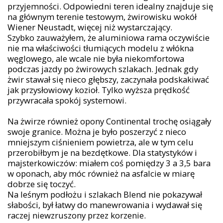
przyjemności. Odpowiedni teren idealny znajduje się
na głównym terenie testowym, żwirowisku wokół
Wiener Neustadt, więcej niż wystarczający.
Szybko zauważyłem, że aluminiowa rama oczywiście
nie ma właściwości tłumiących modelu z włókna
węglowego, ale wcale nie była niekomfortowa
podczas jazdy po żwirowych szlakach. Jednak gdy
żwir stawał się nieco głębszy, zaczynała podskakiwać
jak przysłowiowy kozioł. Tylko wyższa prędkość
przywracała spokój systemowi.
Na żwirze również opony Continental trochę osiągały
swoje granice. Można je było poszerzyć z nieco
mniejszym ciśnieniem powietrza, ale w tym celu
przerobiłbym je na bezdętkowe. Dla statystyków i
majsterkowiczów: miałem coś pomiędzy 3 a 3,5 bara
w oponach, aby móc również na asfalcie w miarę
dobrze się toczyć.
Na leśnym podłożu i szlakach Blend nie pokazywał
słabości, był łatwy do manewrowania i wydawał się
raczej niewzruszony przez korzenie.