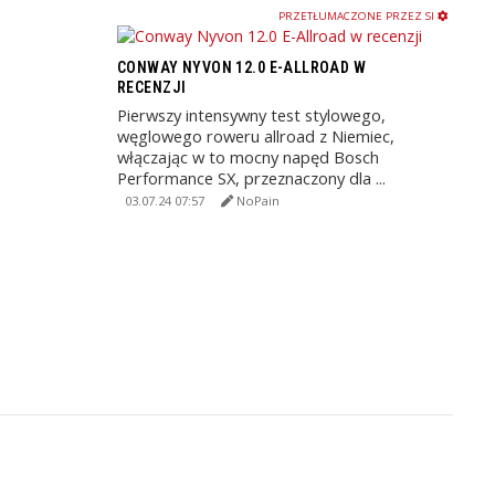
PRZETŁUMACZONE PRZEZ SI
CONWAY NYVON 12.0 E-ALLROAD W
RECENZJI
Pierwszy intensywny test stylowego,
węglowego roweru allroad z Niemiec,
włączając w to mocny napęd Bosch
Performance SX, przeznaczony dla ...
03.07.24 07:57
NoPain