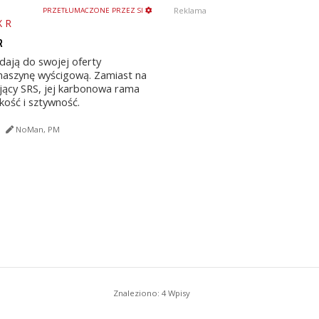
Reklama
PRZETŁUMACZONE PRZEZ SI
R
ają do swojej oferty
maszynę wyścigową. Zamiast na
ący SRS, jej karbonowa rama
kość i sztywność.
NoMan, PM
Znaleziono: 4 Wpisy