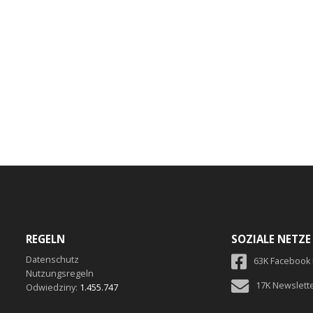
REGELN
SOZIALE NETZE
Datenschutz
63K Facebook
Nutzungsregeln
17K Newslett
Odwiedziny:
1.455.747