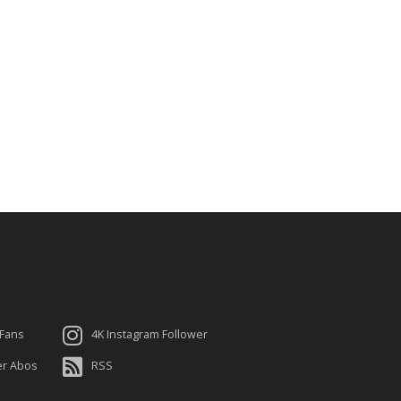
 Fans
4K Instagram Follower
er Abos
RSS