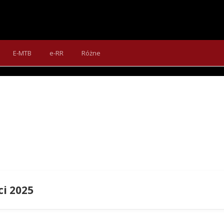
SIMPLON GRID
ravelowy z włókna węglowego w czterech wariantach wyposażeni
E-MTB
e-RR
Różne
uniwersalny rowerzysta.
i 2025