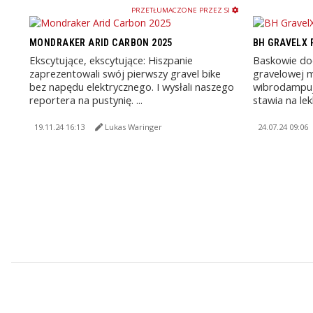
PRZETŁUMACZONE PRZEZ SI
MONDRAKER ARID CARBON 2025
BH GRAVELX 
Ekscytujące, ekscytujące: Hiszpanie
Baskowie dod
zaprezentowali swój pierwszy gravel bike
gravelowej 
bez napędu elektrycznego. I wysłali naszego
wibrodampuj
reportera na pustynię. ...
stawia na lek
19.11.24 16:13
Lukas Waringer
24.07.24 09:06