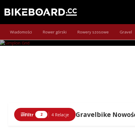
Vorarlberczycy prezentują zupełnie nowy rower g
Wiadomości
Rower górski
Rowery szosowe
Gravel
Gravelbike Nowośc
Filtr
4 Relacje
2