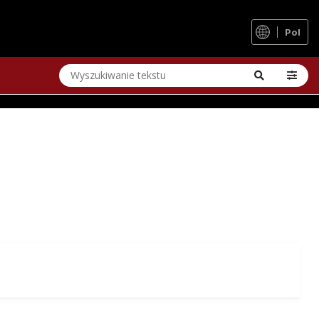
Pol
a i ze wszystkim, czego potrzebuje żądny przygód