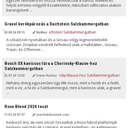
Egyszer fennsíkra és vissza. Felfedezzük a várost, vidéket és
folyót a Krems-völgytől északkeletre, miközben változatos utakon
barangolunk ...
AI ÁLTAL FORDÍTVA
Gravel kerékpározás a Dachstein Salzkammergutban
29.08.24 09:13
NoMan
A sókalózok nyomában és a Gosau-völgy legmeredekebb
csúcsain. Dropbar-vezérelt felfedező utak a Hallstätter-, Gosau-,
Traun- és Offensee ...
AI ÁLTAL FORDÍTVA
Bosch SX kavicsos túra a Chorinsky-Klause-hoz
Salzkammergutban
25.07.24 12:03
Erwin Haiden
Néhány dolog egyszerűen úgy illik össze, mint a fazék és a fedő,
mint a víz, a fa és a Salzkammergut, mint a kavicsos utak, a gravel
...
AI ÁLTAL FORDÍTVA
Rose Blend 2024 teszt
11.07.24 07:47
martinbihounek.com
Kedvező árú, de nem olcsó! Teszteltük a Rose hibrid platformját
keskeny pénztárcák számára, gravel kivitelben - és kellemesen