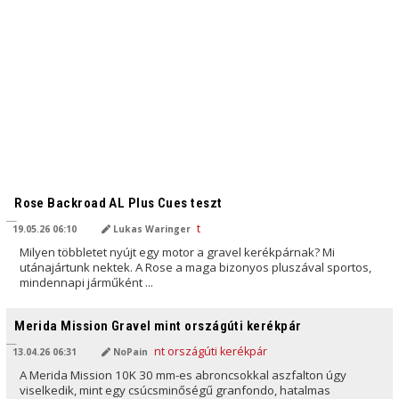
AI ÁLTAL FORDÍTVA
Rose Backroad AL Plus Cues teszt
19.05.26 06:10
Lukas Waringer
Milyen többletet nyújt egy motor a gravel kerékpárnak? Mi
utánajártunk nektek. A Rose a maga bizonyos pluszával sportos,
mindennapi járműként ...
AI ÁLTAL FORDÍTVA
Merida Mission Gravel mint országúti kerékpár
13.04.26 06:31
NoPain
A Merida Mission 10K 30 mm-es abroncsokkal aszfalton úgy
viselkedik, mint egy csúcsminőségű granfondo, hatalmas