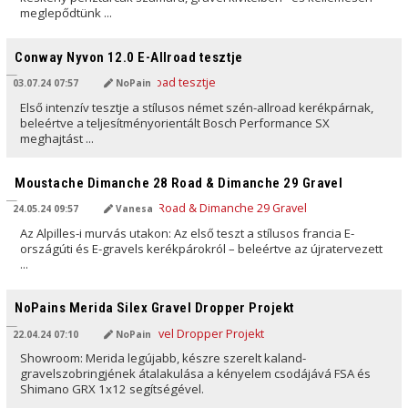
meglepődtünk ...
AI ÁLTAL FORDÍTVA
Conway Nyvon 12.0 E-Allroad tesztje
03.07.24 07:57
NoPain
Első intenzív tesztje a stílusos német szén-allroad kerékpárnak,
beleértve a teljesítményorientált Bosch Performance SX
meghajtást ...
AI ÁLTAL FORDÍTVA
Moustache Dimanche 28 Road & Dimanche 29 Gravel
24.05.24 09:57
Vanesa
Az Alpilles-i murvás utakon: Az első teszt a stílusos francia E-
országúti és E-gravels kerékpárokról – beleértve az újratervezett
...
AI ÁLTAL FORDÍTVA
NoPains Merida Silex Gravel Dropper Projekt
22.04.24 07:10
NoPain
Showroom: Merida legújabb, készre szerelt kaland-
gravelszobringjének átalakulása a kényelem csodájává FSA és
Shimano GRX 1x12 segítségével.