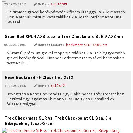
29.07.25 08:17
NoPain
Elektromos gravel kerékpározás kifinomultsággal: a KTM masszív
Gravelator alumínium váza találkozik a Bosch Performance Line
SX-szel ...
AI ÁLTAL FORDÍTVA
Sram Red XPLR AXS teszt a Trek Checkmate SLR 9 AXS-en
05.05.25 09:05
Hannes Lederer
A Sram új prémium gravel csoportja találkozik a Trek leggyorsabb
gravel kerékpárjával - Hannes Lederer versenyzővel hármasban
teszteltük ...
AI ÁLTAL FORDÍTVA
Rose Backroad FF Classified 2x12
17.04.25 08:38
NoPain
Bevezetés a Rose Backroad FF egy újabb hosszú távú tesztjéhez
– ezúttal egy izgalmas Shimano GRX Di2 1x és Classified 2x
felszereltséggel. ...
AI ÁLTAL FORDÍTVA
Trek Checkmate SLR vs. Trek Checkpoint SL Gen. 3 a
Bikepacking teszt^2-ben