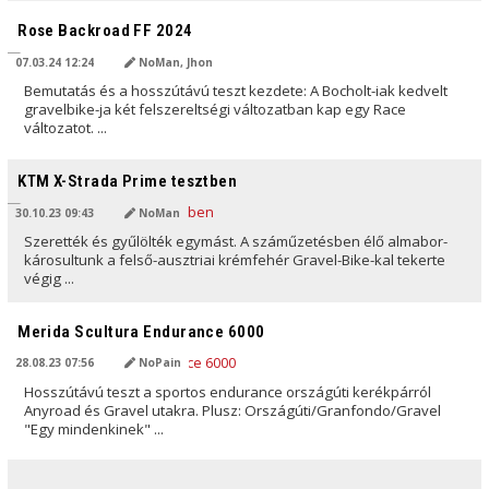
AI ÁLTAL FORDÍTVA
Rose Backroad FF 2024
07.03.24 12:24
NoMan, Jhon
Bemutatás és a hosszútávú teszt kezdete: A Bocholt-iak kedvelt
gravelbike-ja két felszereltségi változatban kap egy Race
változatot. ...
AI ÁLTAL FORDÍTVA
KTM X-Strada Prime tesztben
30.10.23 09:43
NoMan
Szerették és gyűlölték egymást. A száműzetésben élő almabor-
károsultunk a felső-ausztriai krémfehér Gravel-Bike-kal tekerte
végig ...
AI ÁLTAL FORDÍTVA
Merida Scultura Endurance 6000
28.08.23 07:56
NoPain
Hosszútávú teszt a sportos endurance országúti kerékpárról
Anyroad és Gravel utakra. Plusz: Országúti/Granfondo/Gravel
"Egy mindenkinek" ...
AI ÁLTAL FORDÍTVA