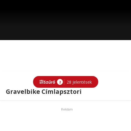
Szűrő
28 Jelentések
2
Gravelbike Címlapsztori
Reklám