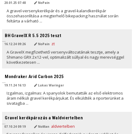
20.01.25 07:48
NoPain
A gravel-versenykerékpár és a gravel-kalandkerékpár
összehasonlítása a megterhelő bikepacking használat során
feltárta a várható ...
AI ÁLTAL FORDÍTVA
BH GravelX R 5.5 2025 teszt
16.12.24 09:26
NoPain
A GravelX megfizethető versenyváltozatának tesztje, amely a
Shimano GRX 2x12-vel, optimalizált súllyal és nagy merevséggel
következetesen ...
AI ÁLTAL FORDÍTVA
Mondraker Arid Carbon 2025
19.11.24 16:13
Lukas Waringer
Izgalmas, izgalmas: A spanyolok bemutatták az első elektromos
áram nélküli gravel kerékpárjukat. És elküldték a riporterünket a
sivatagba ...
AI ÁLTAL FORDÍTVA
Gravel kerékpározás a Waldviertelben
07.10.24 09:19
NoMan