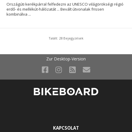
Országúti kerékpárral felfedezni az UNESCO világörökségi régió
erdő- és mellékút-hálózatát ... Bevált útvonalak frissen
kombinálva ...
Talált: 28 Bejegyzések
Zur Desktop-Version
KAPCSOLAT