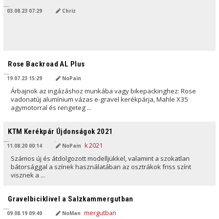
03.08.23 07:29
Chriz
AI ÁLTAL FORDÍTVA
Rose Backroad AL Plus
19.07.23 15:29
NoPain
Árbajnok az ingázáshoz munkába vagy bikepackinghez: Rose
vadonatúj alumínium vázas e-gravel kerékpárja, Mahle X35
agymotorral és rengeteg ...
AI ÁLTAL FORDÍTVA
KTM Kerékpár Újdonságok 2021
11.08.20 00:14
NoPain
Számos új és átdolgozott modelljükkel, valamint a szokatlan
bátorsággal a színek használatában az osztrákok friss színt
visznek a ...
AI ÁLTAL FORDÍTVA
Gravelbiciklivel a Salzkammergutban
09.08.19 09:40
NoMan