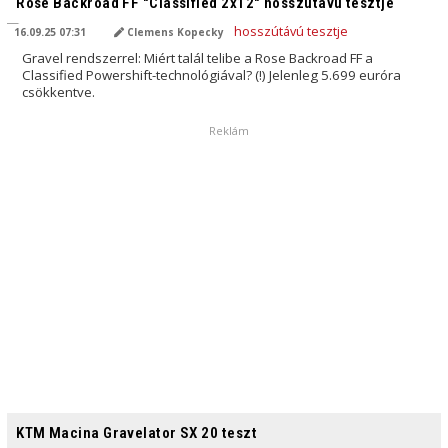
Rose Backroad FF "Classified 2x12" hosszútávú tesztje
16.09.25 07:31
Clemens Kopecky
Gravel rendszerrel: Miért talál telibe a Rose Backroad FF a
Classified Powershift-technológiával? (!) Jelenleg 5.699 euróra
csökkentve.
Reklám
AI ÁLTAL FORDÍTVA
KTM Macina Gravelator SX 20 teszt