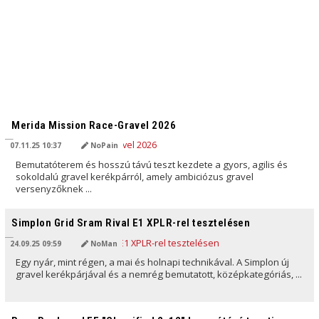
AI ÁLTAL FORDÍTVA
Merida Mission Race-Gravel 2026
07.11.25 10:37
NoPain
Bemutatóterem és hosszú távú teszt kezdete a gyors, agilis és
sokoldalú gravel kerékpárról, amely ambiciózus gravel
versenyzőknek ...
AI ÁLTAL FORDÍTVA
Simplon Grid Sram Rival E1 XPLR-rel tesztelésen
24.09.25 09:59
NoMan
Egy nyár, mint régen, a mai és holnapi technikával. A Simplon új
gravel kerékpárjával és a nemrég bemutatott, középkategóriás, ...
AI ÁLTAL FORDÍTVA