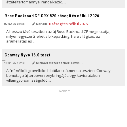
áttételtartománnyal rendelkezik, ...
AI ÁLTAL FORDÍTVA
Rose Backroad CF GRX 820 rásegítés nélkül 2026
02.02.26 08:38
NoPain
A hosszú távú tesztben az új Rose Backroad CF megmutatja,
milyen egyszerű lehet a bikepacking, ha a világítás, az
áramellátás és ...
AI ÁLTAL FORDÍTVA
Conway Nyvo 16.0 teszt
19.01.26 10:10
Michael Mitterbacher, Erwin Haiden, NoMan
A "n" nélküli gravelbike hibátlanul átment a teszten. Conway
bemutatja új terepversenybringáját, egy kavicsutakon
villámgyorsan száguldó ...
Reklám