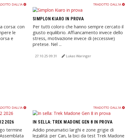
DOTTO DALL'IA
TRADOTTO DALL'IA
SIMPLON KIARO IN PROVA
da corsa: con
Per tutti coloro che hanno sempre cercato il
mpere le
giusto equilibrio. Affiancamento invece dello
corsa e
stress, motivazione invece di (eccessive)
pretese. Nel ...
27.10.25 09:31
Lukas Waringer
DOTTO DALL'IA
TRADOTTO DALL'IA
I2 2026
IN SELLA: TREK MADONE GEN 8 IN PROVA
ngo termine
Addio pneumatici larghi e zone grigie di
: Assemblata
legalità: per Can, la bici da test Trek Madone