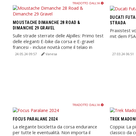
TRADOTTO DALL'IA
DUCATI FUTA
MOUSTACHE DIMANCHE 28 ROAD &
STRADA
DIMANCHE 29 GRAVEL
Praxistest v
Sulle strade sterrate delle Alpilles: Primo test
mit dem FSA
delle eleganti E-bike da corsa e E-gravel
francesi - incluse novità come il telaio in
alluminio ...
24.05.24 09:57
Vanesa
27.03.24 06:51
TRADOTTO DALL'IA
FOCUS PARALANE 2024
TREK MADONE
La elegante bicicletta da corsa endurance
Coppia: La p
per tutte le eventualità. Non importa il
classico da c