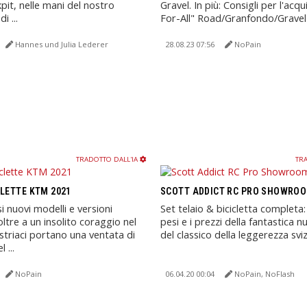
pit, nelle mani del nostro
Gravel. In più: Consigli per l'acq
 ...
For-All" Road/Granfondo/Gravel
Hannes und Julia Lederer
28.08.23 07:56
NoPain
TRADOTTO DALL'IA
TRA
CLETTE KTM 2021
SCOTT ADDICT RC PRO SHOWROO
 nuovi modelli e versioni
Set telaio & bicicletta completa: T
ltre a un insolito coraggio nel
pesi e i prezzi della fantastica 
ustriaci portano una ventata di
del classico della leggerezza svizz
 ...
NoPain
06.04.20 00:04
NoPain, NoFlash