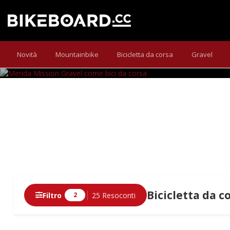
MERIDA 
La Merida Mission 10K, con pneumatici da 30 mm, si 
Novità
Mountainbike
Bicicletta da corsa
Gravel
Bicicletta da c
Filtro
25 Resoconti
2