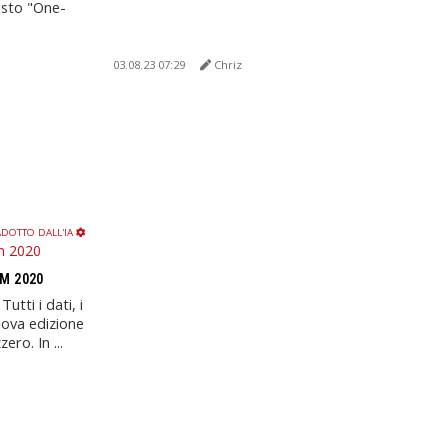
uisto "One-
03.08.23 07:29
Chriz
DOTTO DALL'IA
M 2020
utti i dati, i
nuova edizione
ero. In ...