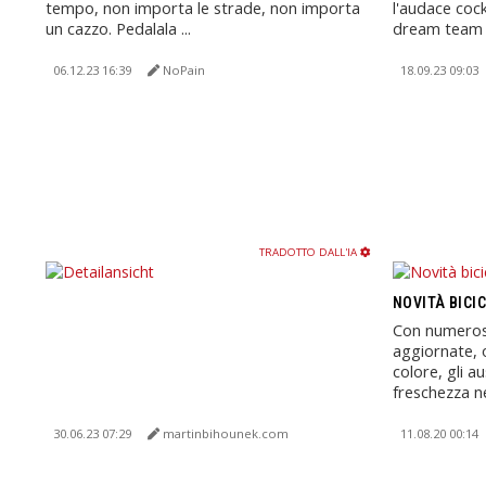
tempo, non importa le strade, non importa
l'audace cock
un cazzo. Pedalala ...
dream team di
06.12.23 16:39
NoPain
18.09.23 09:03
TRADOTTO DALL'IA
NOVITÀ BICI
Con numerosi
aggiornate, o
colore, gli a
freschezza nel
30.06.23 07:29
martinbihounek.com
11.08.20 00:14