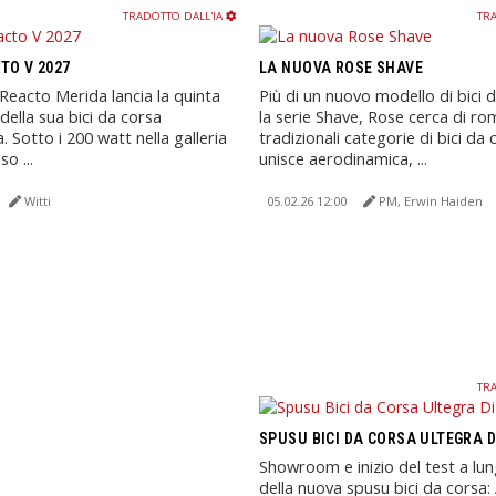
TRADOTTO DALL'IA
TRA
TO V 2027
LA NUOVA ROSE SHAVE
 Reacto Merida lancia la quinta
Più di un nuovo modello di bici 
della sua bici da corsa
la serie Shave, Rose cerca di ro
 Sotto i 200 watt nella galleria
tradizionali categorie di bici da 
o ...
unisce aerodinamica, ...
Witti
05.02.26 12:00
PM, Erwin Haiden
TRA
SPUSU BICI DA CORSA ULTEGRA D
Showroom e inizio del test a lu
della nuova spusu bici da corsa