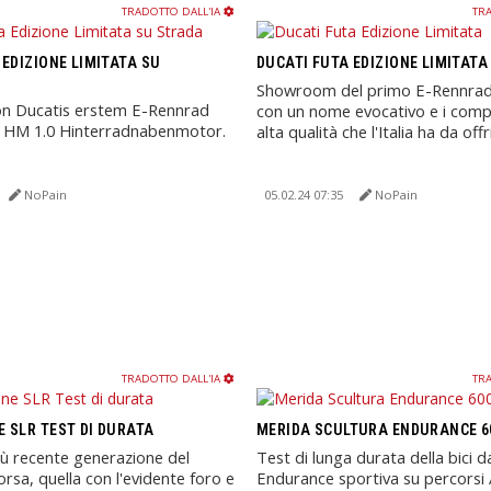
TRADOTTO DALL'IA
TRA
 EDIZIONE LIMITATA SU
DUCATI FUTA EDIZIONE LIMITATA
Showroom del primo E-Rennrad 
on Ducatis erstem E-Rennrad
con un nome evocativo e i comp
 HM 1.0 Hinterradnabenmotor.
alta qualità che l'Italia ha da offr
NoPain
05.02.24 07:35
NoPain
TRADOTTO DALL'IA
TRA
 SLR TEST DI DURATA
MERIDA SCULTURA ENDURANCE 6
iù recente generazione del
Test di lunga durata della bici d
orsa, quella con l'evidente foro e
Endurance sportiva su percorsi