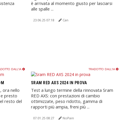
sistenza
è arrivata al momento giusto per lasciarsi
alle spalle ...
23.06.25 07:18
Can
DOTTO DALL'IA
TRADOTTO DALL'IA
OM
SRAM RED AXS 2024 IN PROVA
, ora nello
Test a lungo termine della rinnovata Sram
 e presto
RED AXS: con prestazioni di cambio
el resto del
ottimizzate, peso ridotto, gamma di
rapporti più ampia, freni più ...
07.01.25 08:27
NoPain