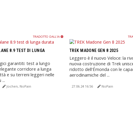
TRADOTTO DALL'IA
TRA
ANE 8.9 TEST DI LUNGA
TREK MADONE GEN 8 2025
Leggero è il nuovo Veloce: la riv
ci garantiti: test a lungo
nuova costruzione di Trek unisce
'elegante corridore a lunga
ridotto dell'Émonda con le capa
ttà e su terreni leggeri nelle
aerodinamiche del ...
...
Jochen, NoPain
27.06.24 16:56
NoPain