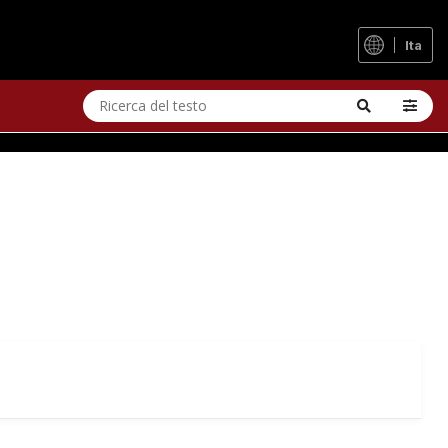
DA CORSA
Ita
n'ampia gamma di rapporti e rimane sorprendentemente