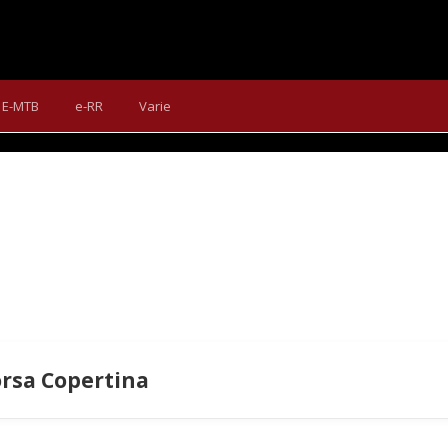
MISSION GRAVEL COME BICI 
comporta sull'asfalto come un granfondo di fascia alta, offre u
E-MTB
e-RR
Varie
elegante.
orsa Copertina