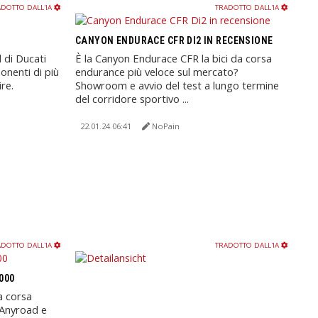
DOTTO DALL'IA
TRADOTTO DALL'IA
CANYON ENDURACE CFR DI2 IN RECENSIONE
di Ducati
È la Canyon Endurace CFR la bici da corsa
onenti di più
endurance più veloce sul mercato?
ire.
Showroom e avvio del test a lungo termine
del corridore sportivo ...
22.01.24 06:41
NoPain
DOTTO DALL'IA
TRADOTTO DALL'IA
000
a corsa
 Anyroad e