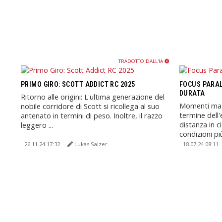
TRADOTTO DALL'IA
PRIMO GIRO: SCOTT ADDICT RC 2025
FOCUS PARAL
DURATA
Ritorno alle origini: L'ultima generazione del
Momenti magi
nobile corridore di Scott si ricollega al suo
termine dell
antenato in termini di peso. Inoltre, il razzo
distanza in ci
leggero ...
condizioni più 
26.11.24 17:32
Lukas Salzer
18.07.24 08:11