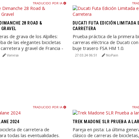
TRADUCIDO POR IA
TRA
DIMANCHE 28 ROAD &
DUCATI FUTA EDICIÓN LIMITADA 
 GRAVEL
CARRETERA
eras de grava de los Alpilles:
Prueba práctica de la primera bi
ba de las elegantes bicicletas
carreras eléctrica de Ducati co
 carretera y gravel de Francia -
buje trasero FSA HM 1.0.
Vanesa
27.03.24 06:51
NoPain
TRADUCIDO POR IA
TRA
ANE 2024
TREK MADONE SLR PRUEBA A LA
bicicleta de carretera de
Pareja en pista: La última gener
para todas las eventualidades.
clásico de carreras de bicicletas