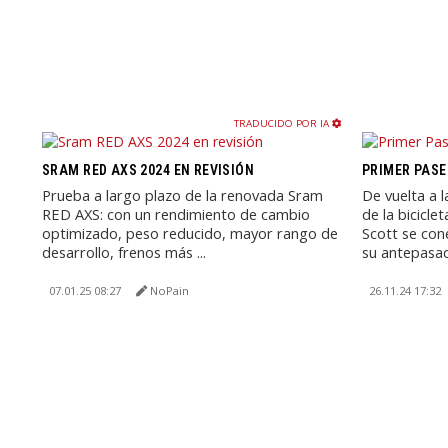
TRADUCIDO POR IA
SRAM RED AXS 2024 EN REVISIÓN
PRIMER PASE
Prueba a largo plazo de la renovada Sram
De vuelta a l
RED AXS: con un rendimiento de cambio
de la bicicle
optimizado, peso reducido, mayor rango de
Scott se con
desarrollo, frenos más ...
su antepasado
07.01.25 08:27
NoPain
26.11.24 17:32