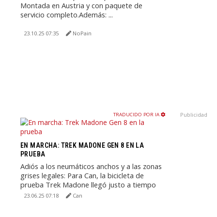
Montada en Austria y con paquete de
servicio completo.Además: ...
23.10.25 07:35
NoPain
Publicidad
TRADUCIDO POR IA
EN MARCHA: TREK MADONE GEN 8 EN LA
PRUEBA
Adiós a los neumáticos anchos y a las zonas
grises legales: Para Can, la bicicleta de
prueba Trek Madone llegó justo a tiempo
para dejar atrás ...
23.06.25 07:18
Can