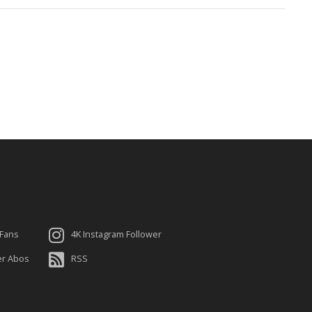
 Fans
4K Instagram Follower
er Abos
RSS