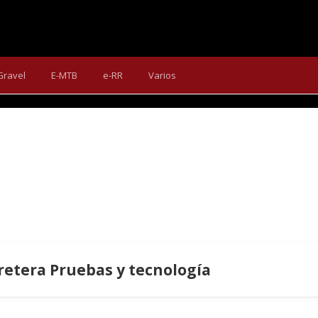
ON GRAVEL COMO BICICLETA
neumáticos de 30 mm como un gran fondo de alta gama, ofrece un
Gravel
E-MTB
e-RR
Varios
sorprendentemente elegante.
rretera Pruebas y tecnología