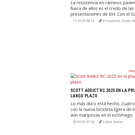
La resistencia en caminos pavi
fuera de ellos es el credo de la
presentaciones de BH. Con el SL
GravelX Alloy, los ...
17.10.25 09:13
Pressetext, Erwin H
TRA
SCOTT ADDICT RC 2025 EN LA PR
LARGO PLAZO
Lo más duro está hecho. Cuatro
con la nueva bicicleta ligera de l
aún mariposas en el estómago. 
convierte ...
24.04.25 07:30
Lukas Salzer