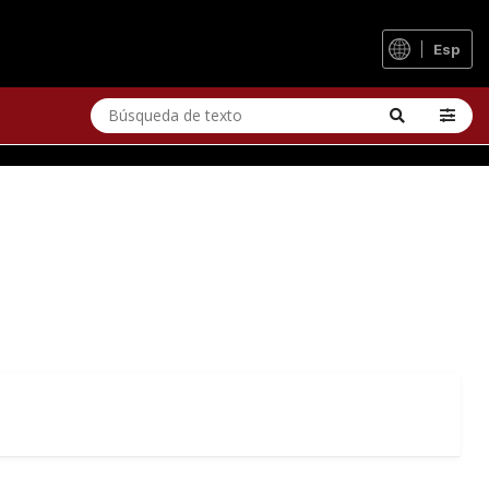
 DE CARRETERA
Esp
a enorme gama de desarrollos y, aun así, resulta