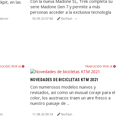
Con la nueva Madone SL, Trek completa su
kpit, en las
serie Madone Gen 7 y permite a más
personas acceder a la exclusiva tecnología
IsoFlow, gracias a esta ...
ederer
05.09.23 07:46
NoPain
DUCIDO POR IA
TRADUCIDO POR IA
NOVEDADES DE BICICLETAS KTM 2021
Con numerosos modelos nuevos y
revisados, así como un inusual coraje para el
color, los austriacos traen un aire fresco a
nuestro paisaje de ...
om
11.08.20 00:14
NoPain