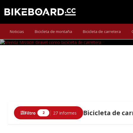
MERIDA MISSI
El Merida Mission 10K se maneja en asfalto con 
Noticias
Bicicleta de montaña
Bicicleta de carretera
Bicicleta de ca
Filtro
27 Informes
2