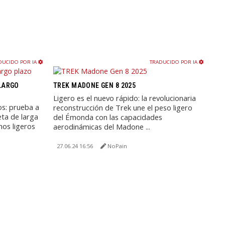
DUCIDO POR IA
TRADUCIDO POR IA
LARGO
TREK MADONE GEN 8 2025
Ligero es el nuevo rápido: la revolucionaria
s: prueba a
reconstrucción de Trek une el peso ligero
eta de larga
del Émonda con las capacidades
nos ligeros
aerodinámicas del Madone ...
27.06.24 16:56
NoPain