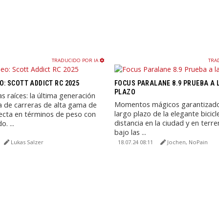
TRADUCIDO POR IA
TRA
O: SCOTT ADDICT RC 2025
FOCUS PARALANE 8.9 PRUEBA A 
PLAZO
as raíces: la última generación
Momentos mágicos garantizado
ta de carreras de alta gama de
largo plazo de la elegante bicicl
ecta en términos de peso con
distancia en la ciudad y en terre
. ...
bajo las ...
Lukas Salzer
18.07.24 08:11
Jochen, NoPain