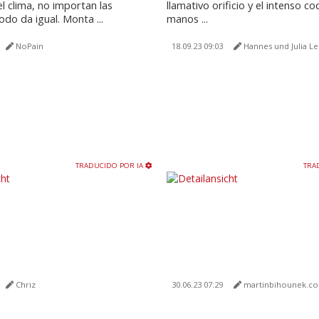
l clima, no importan las
llamativo orificio y el intenso coc
odo da igual. Monta ...
manos ...
NoPain
18.09.23 09:03
Hannes und Julia L
TRADUCIDO POR IA
TRA
Chriz
30.06.23 07:29
martinbihounek.c