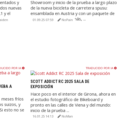
mentados y
Showroom y inicio de la prueba a largo plazo
s dos nuevas
de la nueva bicicleta de carretera spusu:
1 y el
ensamblada en Austria y con un paquete de
servicio completo.Además, ...
aiden
01.09.25 07:59
NoPain
DUCIDO POR IA
TRADUCIDO POR IA
SCOTT ADDICT RC 2025 SALA DE
UEBA A
EXPOSICIÓN
Hace poco en el interior de Girona, ahora en
 meses fríos
el estudio fotográfico de Bikeboard y
os suizos, y
pronto en las calles de Viena y del mundo:
Si esto no se
inicio de la prueba ...
16.01.25 14:13
NoMan