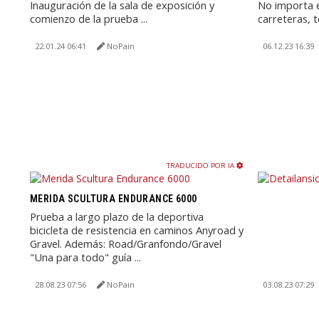
Inauguración de la sala de exposición y
No importa e
comienzo de la prueba ...
carreteras, t
22.01.24 06:41
NoPain
06.12.23 16:39
TRADUCIDO POR IA
MERIDA SCULTURA ENDURANCE 6000
Prueba a largo plazo de la deportiva
bicicleta de resistencia en caminos Anyroad y
Gravel. Además: Road/Granfondo/Gravel
"Una para todo" guía ...
28.08.23 07:56
NoPain
03.08.23 07:29