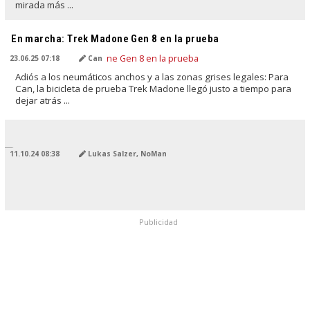
mirada más ...
TRADUCIDO POR IA
En marcha: Trek Madone Gen 8 en la prueba
23.06.25 07:18
Can
Adiós a los neumáticos anchos y a las zonas grises legales: Para
Can, la bicicleta de prueba Trek Madone llegó justo a tiempo para
dejar atrás ...
TRADUCIDO POR IA
11.10.24 08:38
Lukas Salzer, NoMan
Publicidad