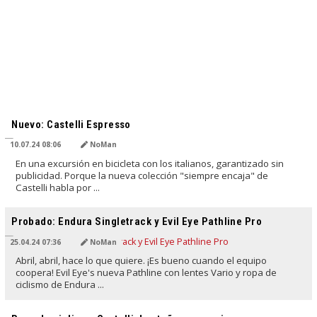
TRADUCIDO POR IA
Nuevo: Castelli Espresso
10.07.24 08:06
NoMan
En una excursión en bicicleta con los italianos, garantizado sin
publicidad. Porque la nueva colección "siempre encaja" de
Castelli habla por ...
TRADUCIDO POR IA
Probado: Endura Singletrack y Evil Eye Pathline Pro
25.04.24 07:36
NoMan
Abril, abril, hace lo que quiere. ¡Es bueno cuando el equipo
coopera! Evil Eye's nueva Pathline con lentes Vario y ropa de
ciclismo de Endura ...
TRADUCIDO POR IA