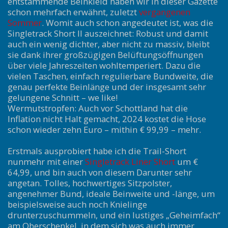
entstammende Beinkleid haben wir in dieser Gazette
schon mehrfach erwähnt, zuletzt
vergangenen
Sommer
. Womit auch schon angedeutet ist, was die
Singletrack Short II auszeichnet: Robust und damit
auch ein wenig dichter, aber nicht zu massiv, bleibt
sie dank ihrer großzügigen Belüftungsöffnungen
über viele Jahreszeiten wohltemperiert. Dazu die
vielen Taschen, einfach regulierbare Bundweite, die
genau perfekte Beinlänge und der insgesamt sehr
gelungene Schnitt – we like!
Wermutstropfen: Auch vor Schottland hat die
Inflation nicht Halt gemacht, 2024 kostet die Hose
schon wieder zehn Euro – mithin € 99,99 – mehr.
Erstmals ausprobiert habe ich die Trail-Short
nunmehr mit einer
Singletrack Liner Short
um €
64,99, und bin auch von diesem Darunter sehr
angetan. Tolles, hochwertiges Sitzpolster,
angenehmer Bund, ideale Beinweite und -länge, um
beispielsweise auch noch Knielinge
drunterzuschummeln, und ein lustiges „Geheimfach“
am Oberschenkel, in dem sich was auch immer