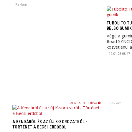
Reklám
TUBOLITO T
BELSŐ GUMIK
Vége a gumi
Road SYNCD 
közvetlenül a
guminyomás
19.01.26 08:47
Reklám
AI ÁLTAL FORDÍTVA
A KENDÁRÓL ÉS AZ ÚJ K-SOROZATRÓL -
TÖRTÉNET A BÉCSI-ERDŐBŐL