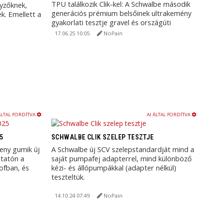
TPU találkozik Clik-kel: A Schwalbe második
nyzőknek,
generációs prémium belsőinek ultrakemény
k. Emellett a
gyakorlati tesztje gravel és országúti
kerékpáron.
17.06.25 10:05
NoPain
ÁLTAL FORDÍTVA
AI ÁLTAL FORDÍTVA
5
SCHWALBE CLIK SZELEP TESZTJE
eny gumik új
A Schwalbe új SCV szelepstandardját mind a
utatón a
saját pumpafej adapterrel, mind különböző
ofban, és
kézi- és állópumpákkal (adapter nélkül)
teszteltük.
14.10.24 07:49
NoPain