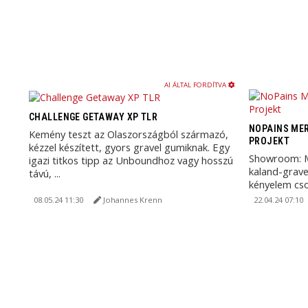
AI ÁLTAL FORDÍTVA
CHALLENGE GETAWAY XP TLR
NOPAINS MER
Kemény teszt az Olaszországból származó,
PROJEKT
kézzel készített, gyors gravel gumiknak. Egy
Showroom: Me
igazi titkos tipp az Unboundhoz vagy hosszú
kaland-grave
távú, ...
kényelem cs
1x12 segítsé
08.05.24 11:30
Johannes Krenn
22.04.24 07:10