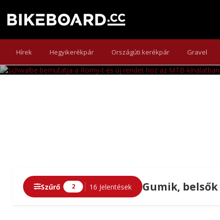
SCHWALBE BEMUTATJA 
A Schwalbe átdolgozott MTB-kínálata átgondolt abronc
Hírek
Hegyikerékpár
Országúti kerékpár
Gravel
Gumik, belsők 
Szűrő
16 Jelentések
2