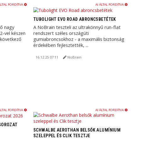
ÁLTAL FORDÍTVA
AI ÁLTAL FORDÍTVA
TUBOLIGHT EVO ROAD ABRONCSBETÉTEK
vő nagy
A NoBrain teszteli az ultrakönnyű run-flat
2-vel készen
rendszert széles országúti
 következő
gumiabroncsokhoz - a maximális biztonság
érdekében fejlesztették, ...
16.12.25 07:11
NoBrain
ÁLTAL FORDÍTVA
AI ÁLTAL FORDÍTVA
 SOROZAT
SCHWALBE AEROTHAN BELSŐK ALUMÍNIUM
SZELEPPEL ÉS CLIK TESZTJE
s