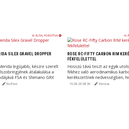
AI ÁLTAL FORDÍTVA
AI 
IDA SILEX GRAVEL DROPPER
ROSE RC-FIFTY CARBON RIM KER
FÉKFELÜLETTEL
rida legújabb, készre szerelt
Hosszú távú teszt az egyik utolsó
lszobringjének átalakulása a
fékhez való aerodinamikus karb
odájává FSA és Shimano GRX
kerékszettnek nedvességben, h
gével.
sózott utakon.
NoPain
16.04.24 08:34
Vanesa