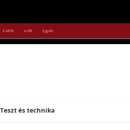
A ROMY-T ÉS ÚJ RENDET H
scsaládokat nyújt. Az új Romy emellett optimalizált trail-teljes
E-MTB
e-RR
Egyéb
tűnik ki.
Teszt és technika