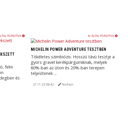
ÁLTAL FORDÍTVA
AI ÁLTAL FORDÍTVA
MICHELIN POWER ADVENTURE TESZTBEN
ÉKSZETT
Tökéletes szimbiózis: Hosszú távú tesztje a
gyors gravel kerékpárgumiknak, melyek
, felni
80%-ban az úton és 20%-ban terepen
on
teljesítenek ...
idegben és
27.11.23 08:42
NoPain