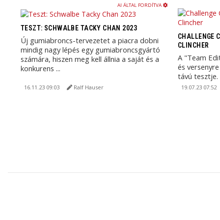
AI ÁLTAL FORDÍTVA
TESZT: SCHWALBE TACKY CHAN 2023
CHALLENGE C
Új gumiabroncs-tervezetet a piacra dobni
CLINCHER
mindig nagy lépés egy gumiabroncsgyártó
A "Team Edit
számára, hiszen meg kell állnia a saját és a
és versenyr
konkurens ...
távú tesztje.
16.11.23 09:03
Ralf Hauser
19.07.23 07:52