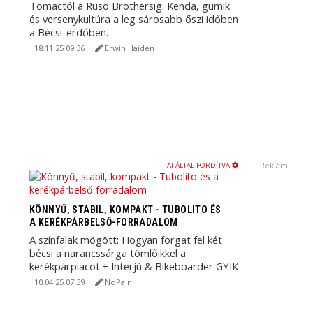
Tomactól a Ruso Brothersig: Kenda, gumik
és versenykultúra a leg sárosabb őszi időben
a Bécsi-erdőben.
18.11.25 09:36
Erwin Haiden
Reklám
AI ÁLTAL FORDÍTVA
KÖNNYŰ, STABIL, KOMPAKT - TUBOLITO ÉS
A KERÉKPÁRBELSŐ-FORRADALOM
A színfalak mögött: Hogyan forgat fel két
bécsi a narancssárga tömlőikkel a
kerékpárpiacot.+ Interjú & Bikeboarder GYIK
10.04.25 07:39
NoPain