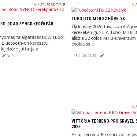
AI ÁLTAL FORDÍTVA
AI 
TUBOLITO MTB 32 HÜVELYK
UBO-ROAD SYNCD KERÉKPÁR
Újdonság 2026 tavaszától: A jö
kerekeken gurul! A Tubo-MTB-3
nyomás találgatásának: A Tubo-
állsz a 32 colos MTB-univerzum
Bluetooth-on keresztül
evolúciós ...
 kijelzőre juttatja a
odat.
NoPain
13.01.26 21:23
AI 
VITTORIA TERRENO PRO GRAVEL
2026
Az új Terreno Pro sorozat telje