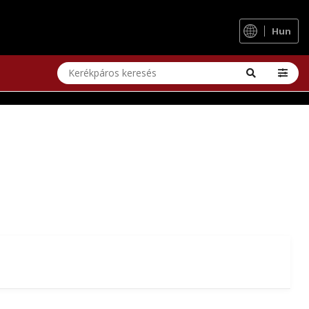
OZ AZ MTB-KÍNÁLATBAN
Hun
ítménnyel, jobb tapadással és fenntartható anyagokkal