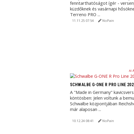
fenntarthatóságot ígér - verse
küzdőknek és vasárnapi hősökne
Terreno PRO ...
11.11.25 07:54
NoPain
AI 
SCHWALBE G-ONE R PRO LINE 202
A "Made in Germany" kavicsvers
köntösben: Jelen voltunk a bem
Schwalbe központjában Reichsh
már alaposan ...
10.12.24 08:41
NoPain