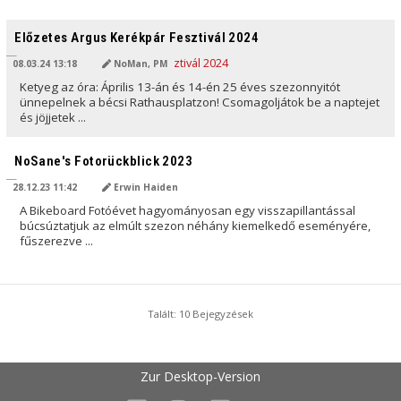
AI ÁLTAL FORDÍTVA
Előzetes Argus Kerékpár Fesztivál 2024
08.03.24 13:18
NoMan, PM
Ketyeg az óra: Április 13-án és 14-én 25 éves szezonnyitót
ünnepelnek a bécsi Rathausplatzon! Csomagoljátok be a naptejet
és jöjjetek ...
AI ÁLTAL FORDÍTVA
NoSane's Fotorückblick 2023
28.12.23 11:42
Erwin Haiden
A Bikeboard Fotóévet hagyományosan egy visszapillantással
búcsúztatjuk az elmúlt szezon néhány kiemelkedő eseményére,
fűszerezve ...
Talált: 10 Bejegyzések
Zur Desktop-Version