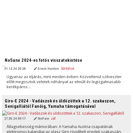
AI ÁLTAL FORDÍTVA
NoSane 2024-es fotós visszatekintése
31.12.24 20:28
Erwin Haiden
Ugyanaz az eljárás, mint minden évben: Közvetlenül szilveszter
előtt megosztok veletek néhányat az elmúlt év legizgalmasabb
kerékpáros ...
AI ÁLTAL FORDÍTVA
Giro-E 2024 - Vadászok és üldözöttek a 12. szakaszon,
Senigalliától Fanóig, Yamaha támogatásával
27.05.24 09:17
NoPain
Átlagsebesség mámorában: A Yamaha Austria csapatának
elektromos kalandjai az olasz Giro rövidített eredeti szakaszán.