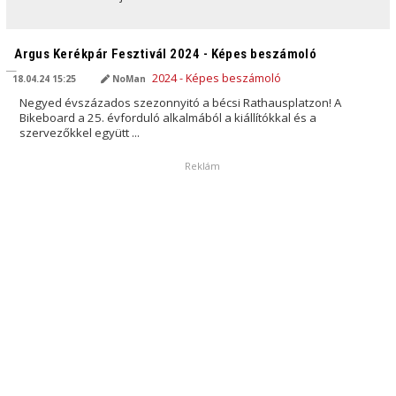
AI ÁLTAL FORDÍTVA
Argus Kerékpár Fesztivál 2024 - Képes beszámoló
18.04.24 15:25
NoMan
Negyed évszázados szezonnyitó a bécsi Rathausplatzon! A
Bikeboard a 25. évforduló alkalmából a kiállítókkal és a
szervezőkkel együtt ...
Reklám