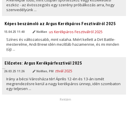
A kerékpár több, mint csupán sporteszköz vagy közlekedési
eszköz - az évösszegzés egy szerény próbálkozás arra, hogy
szenvedélyünk ...
AI ÁLTAL FORDÍTVA
Képes beszámoló az Argus Kerékpáros Fesztiválról 2025
15.04.25 11:40
NoMan
Színes és változatosabb, mint valaha. Miért kellett a Dirt Battle-
mesterelme, Andi Brewi idén mezítláb hazamennie, és mi minden
(új) ...
AI ÁLTAL FORDÍTVA
Előzetes: Argus Kerékpárfesztivál 2025
26.03.25 11:26
NoMan, PM
Irány a bécsi Városháza tér! Április 12-én és 13-án ismét
megrendezésre kerül a nagy kerékpáros ünnep, idén szombaton
egy teljesen ...
Reklám