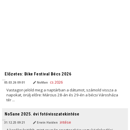
AI ÁLTAL FORDÍTVA
Előzetes: Bike Festival Bécs 2026
05.03.26 09:01
NoMan
Vastagon jelöld meg a naptárban a dátumot, számold vissza a
napokat, örülj előre: Március 28-án és 29-én a bécsi Városháza
tér ...
AI ÁLTAL FORDÍTVA
NoSane 2025. évi fotóvisszatekintése
31.12.25 09:21
Erwin Haiden