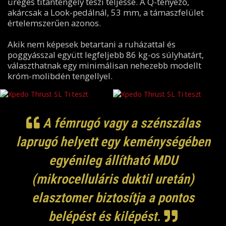
üreges titántengely teszi teljessé. A Q-tényező,
akárcsak a Look-pedálnál, 53 mm, a támaszfelület
értelemszerűen azonos.
Akik nem képesek betartani a ruházattal és
poggyásszal együtt legfeljebb 86 kg-os súlyhatárt,
választhatnak egy minimálisan nehezebb modellt
króm-molibdén tengellyel.
A fémrugó vagy a szénszálas
laprugó helyett egy keménységében
egyénileg állítható MDU
(mikrocelluláris duktil uretán)
elasztomer biztosítja a pontos
belépést és kilépést.