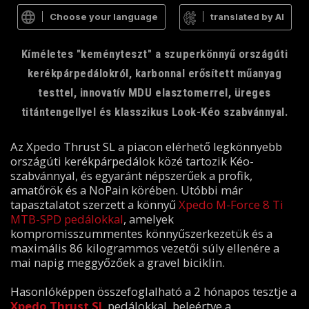
Choose your language
translated by AI
Kíméletes "keményteszt" a szuperkönnyű országúti
kerékpárpedálokról, karbonnal erősített műanyag
testtel, innovatív MDU elasztomerrel, üreges
titántengellyel és klasszikus Look-Kéo szabvánnyal.
Az Xpedo Thrust SL a piacon elérhető legkönnyebb
országúti kerékpárpedálok közé tartozik Kéo-
szabvánnyal, és egyaránt népszerűek a profik,
amatőrök és a NoPain körében. Utóbbi már
tapasztalatot szerzett a könnyű
Xpedo M-Force 8 Ti
MTB-SPD pedálokkal
, amelyek
kompromisszummentes könnyűszerkezetük és a
maximális 86 kilogrammos vezetői súly ellenére a
mai napig meggyőzőek a gravel biciklin.
Hasonlóképpen összefoglalható a 2 hónapos tesztje a
Xpedo Thrust SL
pedálokkal, beleértve a