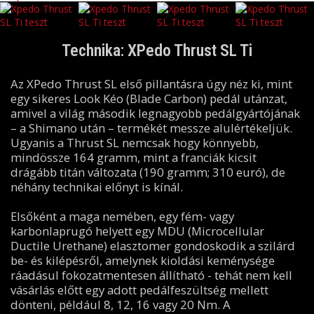
Technika: XPedo Thrust SL Ti
Az XPedo Thrust SL első pillantásra úgy néz ki, mint
egy sikeres Look Kéo (Blade Carbon) pedál utánzat,
amivel a világ második legnagyobb pedálgyártójának
– a Shimano után – termékét messze alulértékeljük.
Ugyanis a Thrust SL nemcsak hogy könnyebb,
mindössze 164 gramm, mint a franciák kicsit
drágább titán változata (190 gramm; 310 euró), de
néhány technikai előnyt is kínál.
Elsőként a maga nemében, egy fém- vagy
karbonlaprugó helyett egy MDU (Microcellular
Ductile Urethane) elasztomer gondoskodik a szilárd
be- és kilépésről, amelynek kioldási keménysége
ráadásul fokozatmentesen állítható - tehát nem kell
vásárlás előtt egy adott pedálfeszültség mellett
dönteni, például 8, 12, 16 vagy 20 Nm. A