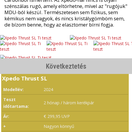
szénszálas rugó, amely eltörhetne, mivel az "rugójuk"
MDU-ból készül. Természetesen sem fizikus, sem
kémikus nem vagyok, és nincs kristálygömböm sem,
de bízom benne, hogy az elasztomer bírni fogja.
Következtetés
Xpedo Thrust SL
Modellév:
2024
Teszt
2 hónap / három kerékpár
időtartama:
Ár:
€ 299,95 UVP
+
Nagyon könnyű