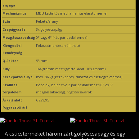
anyaga
Mechanizmus
MDU kattintós mechanizmus elasztomerrel
Szín
Fekete/arany
Csapágyazás
3x golyóscsapágy
Mozgásszabadság
0° vagy 6° (két pár pedállemez)
Kiengedési
Fokozatmentesen állítható
keménység
Q-Faktor
53 mm
Súly
164 gramm mért (gyártói adat: 168 gramm)
Kerékpáros súlya
max. 86 kg (kerékpáros, ruházat és esetleges csomag)
Szállítási
Pedálok, beleértve 2 pár pedállemezt (0° és 6°
terjedelem
mozgásszabadság), rögzítőcsavarok
Ár (ajánlott
€ 299,95
fogyasztói ár)
A csúcsterméket három zárt golyóscsapágy és egy