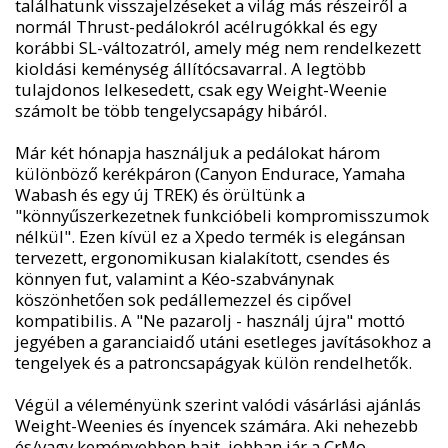
találhatunk visszajelzéseket a világ más részeiről a
normál Thrust-pedálokról acélrugókkal és egy
korábbi SL-változatról, amely még nem rendelkezett
kioldási keménység állítócsavarral. A legtöbb
tulajdonos lelkesedett, csak egy Weight-Weenie
számolt be több tengelycsapágy hibáról.
Már két hónapja használjuk a pedálokat három
különböző kerékpáron (Canyon Endurace, Yamaha
Wabash és egy új TREK) és örültünk a
"könnyűszerkezetnek funkcióbeli kompromisszumok
nélkül". Ezen kívül ez a Xpedo termék is elegánsan
tervezett, ergonomikusan kialakított, csendes és
könnyen fut, valamint a Kéo-szabványnak
köszönhetően sok pedállemezzel és cipővel
kompatibilis. A "Ne pazarolj - használj újra" mottó
jegyében a garanciaidő utáni esetleges javításokhoz a
tengelyek és a patroncsapágyak külön rendelhetők.
Végül a véleményünk szerint valódi vásárlási ajánlás
Weight-Weenies és ínyencek számára. Aki nehezebb
és/vagy keményebben hajt, jobban jár a CrMo-