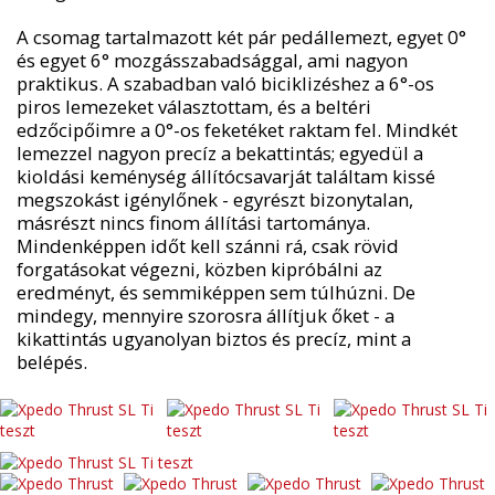
A csomag tartalmazott két pár pedállemezt, egyet 0°
és egyet 6° mozgásszabadsággal, ami nagyon
praktikus. A szabadban való biciklizéshez a 6°-os
piros lemezeket választottam, és a beltéri
edzőcipőimre a 0°-os feketéket raktam fel. Mindkét
lemezzel nagyon precíz a bekattintás; egyedül a
kioldási keménység állítócsavarját találtam kissé
megszokást igénylőnek - egyrészt bizonytalan,
másrészt nincs finom állítási tartománya.
Mindenképpen időt kell szánni rá, csak rövid
forgatásokat végezni, közben kipróbálni az
eredményt, és semmiképpen sem túlhúzni. De
mindegy, mennyire szorosra állítjuk őket - a
kikattintás ugyanolyan biztos és precíz, mint a
belépés.