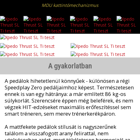
MDU kattintómechanizmus
A gyakorlatban
A pedálok hihetetlenül könnyűek - különösen a régi
Speedplay Zero pedáljaimhoz képest. Természetesen
ennek is van egy hátránya: a már említett 86 kg-os
súlykorlát. Szerencsére éppen még beleférek, és nem
végzek HIT-edzéseket maximális erőfeszítéssel sem
smart tréneren, sem merev trénerkerékpáron.
A mattfekete pedálok stílusát is nagyszerűnek
találom a visszafogott arany felirattal, nem
utolsósorban azért, mert tökéletesen harmonizál az