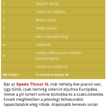
+
Elegáns design
+
Pontos be-/kilépés
+
Biztos tartás
+
Kiváló tárolás
+
Nincs nyikorgó hang
o
Súlykorlát
Puhány állítócsavar a kioldási
o
keménységhez
-
Listaár vs. eladási ár
BB-ítélet:
A csend aranyat ér.
Bár az
Xpedo Thrust SL
már néhány éve piacon van,
úgy tűnik, csak nemrég sikerült eljutnia Európába,
illetve a jól ismert online boltokba és a szaküzletekbe.
Ennek megfelelően a jelenlegi felhasználói
tapasztalatok elég ritkák. Alaposabb keresés során