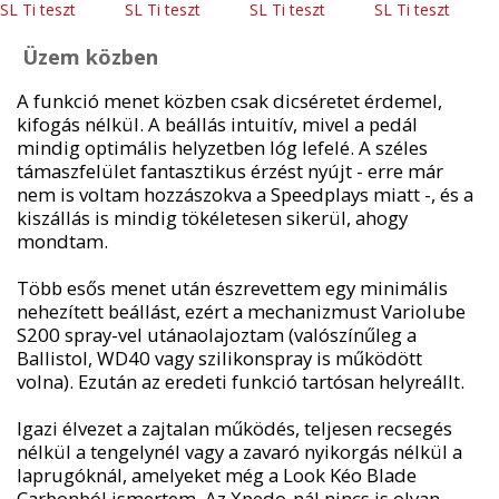
Üzem közben
A funkció menet közben csak dicséretet érdemel,
kifogás nélkül. A beállás intuitív, mivel a pedál
mindig optimális helyzetben lóg lefelé. A széles
támaszfelület fantasztikus érzést nyújt - erre már
nem is voltam hozzászokva a Speedplays miatt -, és a
kiszállás is mindig tökéletesen sikerül, ahogy
mondtam.
Több esős menet után észrevettem egy minimális
nehezített beállást, ezért a mechanizmust Variolube
S200 spray-vel utánaolajoztam (valószínűleg a
Ballistol, WD40 vagy szilikonspray is működött
volna). Ezután az eredeti funkció tartósan helyreállt.
Igazi élvezet a zajtalan működés, teljesen recsegés
nélkül a tengelynél vagy a zavaró nyikorgás nélkül a
laprugóknál, amelyeket még a Look Kéo Blade
Carbonból ismertem. Az Xpedo-nál nincs is olyan