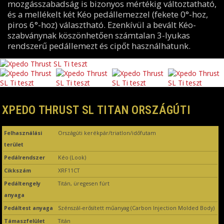
mozgásszabadság is bizonyos mértékig változtatható,
és a mellékelt két Kéo pedállemezzel (fekete 0°-hoz,
piros 6°-hoz) választható. Ezenkívül a bevált Kéo-
szabványnak köszönhetően számtalan 3-lyukas
rendszerű pedállemezt és cipőt használhatunk.
XPEDO THRUST SL TITAN ORSZÁGÚTI
Felhasználási
Országúti kerékpár/triatlon/időfutam
terület
Pedálrendszer
Kéo (Look)
Cikkszám
XRF11CT
Pedáltengely
Titán, üregesen fúrt
anyaga
Pedáltest anyaga
Szénszál-erősített műanyag (Carbon Injection Molded Body)
Támaszfelület
Titán