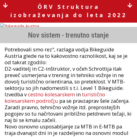
ÖRV Struktura
izobraževanja do leta 2022
Nov sistem - trenutno stanje
Potrebovali smo rez", razlaga vodja Bikeguide
Austria glede na to kakovostno raznolikost, kaj se je
od takrat zgodilo:
D2-vaditelj in C2-inštruktor, v očeh Schrottija itak
preveč usmerjena v trening in tehniko vožnje in ne
dovolj turistično orientirana, so preteklost. V MTB-
sektorju so jih nadomestili s t.i. Level 1 Bikeguide.
Izvedba v
cestno kolesarskem
in
turistično
kolesarskem področju
pa se pravzaprav šele začenja.
Zaradi pravno, tehnično vožnje itd. preprostejših
pogojev so tu načrtovani približno petdnevni tečaji, ki
naj bi se kmalu začeli.
Novo osnovno usposabljanje za MTB in E-MTB pa
traja dvanajst dni in je razdeljeno na osnovni modul