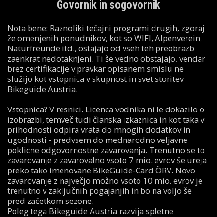
Govornik in sogovornik
Nota bene: Raznoliki tečajni programi drugih, zgoraj
že omenjenih ponudnikov, kot so WIFI, Alpenverein,
Naturfreunde itd., ostajajo od vseh teh preobrazb
zaenkrat nedotaknjeni. Ti še vedno obstajajo, vendar
brez certifikacije v pravkar opisanem smislu ne
služijo kot vstopnica v skupnost in svet storitev
Bikeguide Austria.
Vstopnica? V resnici. Licenca vodnika ni le dokazilo o
izobrazbi, temveč tudi članska izkaznica in kot taka v
prihodnosti odpira vrata do mnogih dodatkov in
ugodnosti - predvsem do mednarodno veljavne
poklicne odgovornostne zavarovanja. Trenutno se to
zavarovanje z zavarovalno vsoto 7 mio. evrov še ureja
preko tako imenovane BikeGuide-Card ÖRV. Novo
zavarovanje z največjo možno vsoto 10 mio. evrov je
trenutno v zaključnih pogajanjih in bo na voljo še
pred začetkom sezone.
Poleg tega Bikeguide Austria razvija spletne