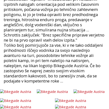
izpitnih nalogah: orientacija pod velikim časovnim
pritiskom, počasna vožnja po tehnično zahtevnem
poligonu, ki jo je treba opraviti brez predhodnega
treninga, hitrostna enduro proga, predavanje v
angleščini, dolg vodeniški dan, vključno s
planiranjem tur, simulirana nujna situacija ...
Schrottis zaključek: "Brez specifične priprave verjetno
ne bi na prvo opravil vseh delov izpita."
Toliko bolj pomirjujoče za vse, ki v ne tako oddaljeni
prihodnosti iščejo vodnika za svojo naslednjo
avanturo na turi, posodobitev tehnike vožnje ali
poletni kamp, in pri tem naletijo na natisnjen,
nalepljen, na likan logotip Bikeguide Austria. Če bo
zastopstvo še naprej zvesto svojim visokim
standardom kakovosti, bo to zanesljiv znak, da se
podajate v kompetentne roke ...