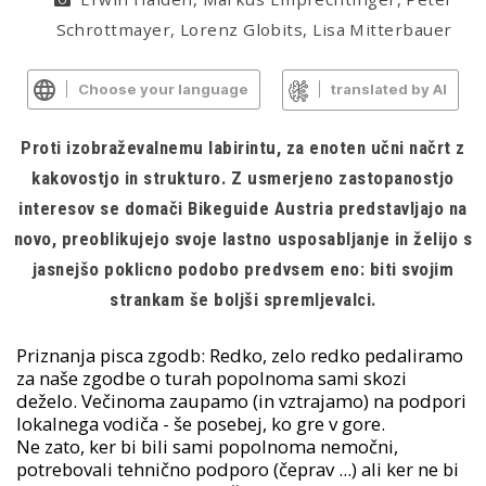
Schrottmayer, Lorenz Globits, Lisa Mitterbauer
Choose your language
translated by AI
Proti izobraževalnemu labirintu, za enoten učni načrt z
kakovostjo in strukturo. Z usmerjeno zastopanostjo
interesov se domači Bikeguide Austria predstavljajo na
novo, preoblikujejo svoje lastno usposabljanje in želijo s
jasnejšo poklicno podobo predvsem eno: biti svojim
strankam še boljši spremljevalci.
Priznanja pisca zgodb: Redko, zelo redko pedaliramo
za naše zgodbe o turah popolnoma sami skozi
deželo. Večinoma zaupamo (in vztrajamo) na podpori
lokalnega vodiča - še posebej, ko gre v gore.
Ne zato, ker bi bili sami popolnoma nemočni,
potrebovali tehnično podporo (čeprav ...) ali ker ne bi