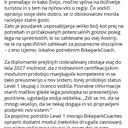
ti prenašajo in kako živijo, močno vpliva na doživetje
turistov in s tem na njihov vtis o regiji. Če vodiči
opravijo svoje delo dobro, se iz obiskovalcev morda
razvijejo stalni gosti.
Zato je poudarek usposabljanja veliko bolj kot prej na
potrebah in pričakovanjih potencialnih gostov; poleg
tega na spretnostih, ki so zahtevane po vsej Avstriji,
ne le na specifičnih zahtevah za posamezne discipline
– z eno izjemo: lokalno potrebnim BikeparkCoach.
Za diplomante prejšnjih izobraževanj obstaja vsaj do
leta 2027 možnost, da z tridnevnim certifikacijskim
modulom pridobijo manjkajoče kompetence in se
tako preusmerijo v nov sistem, torej pridobijo status
Level 1 skupaj z licenco vodiča. Povratne informacije
starih mačkov glede tega postopka so presenetljivo
pozitivne, ugotavlja vodja oddelka. „Zdi se mi, da se
mnogi veselijo, da se nekaj dogaja in so pripravljeni
podpreti nov sistem.“
Za popolno potrdilo Level 1 morajo BikeparkCoaches
opraviti dodatni modul (nekoliko drugače zasnovan),
ker njihov tečaj traja skupaj le osem dni in zato