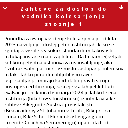
Zahteve za dostop do
vodnika kolesarjenja
stopnje 1
Ponudba za vstop v vodenje kolesarjenja je od leta
2023 na voljo pri doslej petih institucijah, ki so se
zgodaj zavezale k visokim standardom kakovosti.
In tukaj postane malo zapleteno: Da bi namreč veljali
kot kompetentna ustanova za usposabljanje, aka
"izobraževalni partner", v smislu zastopanja interesov
in tako lahko ponudili obljubljeno raven
usposabljanja, morajo kandidati opraviti strogi
postopek certificiranja, kasneje vsakih pet let tudi
evalvacijo. Do konca februarja 2024 je lahko le ena
institucija (bikehow v Innsbrucku) izpolnila visoke
zahteve Bikeguide Austria, preostale štiri
(Bikeacademy v St. Johannu v Tirolu, Bikepro na
Dunaju, Bike School Elements v Leogangu in
Freeride-Coach na Semmeringu) upajo, da bodo