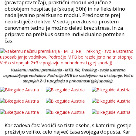
(pravzaprav tečaj), praktični modul vključno z
obdobjem hospitacije (skupaj 30h) in na fleksibilno
nadaljevalno preizkusno modul. Prednost te prej
neobstoječe delitve: V sedaj preizkusno prostem
osnovnem tednu je možno delati brez stresa. In za
pripravo na preizkus ostane individualno potreben
čas.
Vsakemu načinu premikanja - MTB, RR, Trekking - svoje ustrezno
usposabljanje vodnikov. Področje MTB bo razdeljeno na tri stopnje. Več o
stopnjah 2+3 v poglavju o prihodnosti (glej spodaj).
Kar zadeva čas: Vodiči so tiste osebe, s katerimi gostje
preživijo veliko, celo največ časa svojega dopusta. Kar