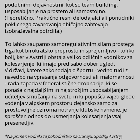
podobnimi dejavnostmi, kot so team building,
usposabljanje na prostem ali samostojno.
(Teoretično. Praktično resni delodajalci ali ponudniki
poklicnega zavarovanja običajno zahtevajo
izobraževalna potrdila.)
To lahko zaupamo samoregulativnim silam prostega
trga kot birokratsko preprosto in sprejemljivo - toliko
bolj, ker v Avstriji obstaja veliko odličnih vodnikov za
kolesarjenje, ki imajo pred sabo dober ugled.
V državi, katere zakonodaja o športu - vedno tudi z
navedbo na vprašanja odgovornosti ali malomarnosti
- rada zapada v federalistične drobnarije, ki se
ponaša z najdaljšim in najstrožjim usposabljanjem
učiteljev smučanja na svetu in ki popušča vajeti glede
vodenja v alpskem prostoru dejansko samo za
prostovoljne oziroma notranje klubske namene, je
sproščen odnos do usmerjanja kolesarjenja vsaj
presenetljiv.
*Na primer, vodniki za pohodništvo na Dunaju, Spodnji Avstriji,