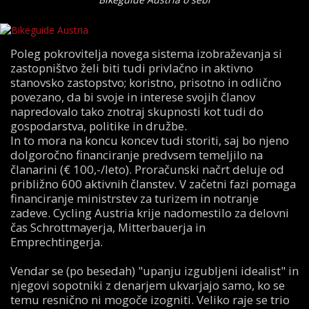
Poleg pokrovitelja novega sistema izobraževanja si
zastopništvo želi biti tudi privlačno in aktivno
stanovsko zastopstvo; koristno, prisotno in odlično
povezano, da bi svoje in interese svojih članov
napredovalo tako znotraj skupnosti kot tudi do
gospodarstva, politike in družbe.
In to mora na koncu koncev tudi storiti, saj bo njeno
dolgoročno financiranje predvsem temeljilo na
članarini (€ 100,-/leto). Proračunski načrt deluje od
približno 600 aktivnih članstev. V začetni fazi pomaga
financiranje ministrstev za turizem in notranje
zadeve. Cycling Austria krije nadomestilo za delovni
čas Schrottmayerja, Mitterbauerja in
Emprechtingerja.
Vendar se (po besedah) "upanju izgubljeni idealist" in
njegovi sopotniki z denarjem ukvarjajo samo, ko se
temu resnično ni mogoče izogniti. Veliko raje se trio