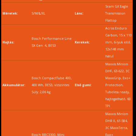
Sram GX Eagle
Méretek:
S/M/
L
/XL
Lánc:
Transmission
Flattop
Acros Enduro
Carbon, 15 x 110
Bosch Performance Line
Hajtás:
Kerekek:
mm, 6-lyuk elöl,
SX Gen. 4, BES3
12x148 mm
hátul
Maxxis Minion
DHF, 63-622, 3C
Bosch CompactTube 400,
MaxxGrip, Exo+
Akkumulátor:
400 Wh, BES3, vízszintes
Első gumi:
Protection,
Súly: 2,06 kg
Tubeless ready,
hajtogatható, 60
TPI
Maxxis Minion
DHR II, 61-584,
3C MaxxTerra,
Bosch BRC3300, Mini
Exo+