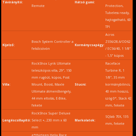
Távirányító:
Hátsó gumi:
Remote
Protection,
Tubeless ready,
hajtogatható, 60
TPI
Acros
Bosch System Controller a
ZS56/28,6/OD62
Kijelző:
Kormánycsapágy:
felsőcsövön
/ EC56/40, 1 1/8"
- 1,5" kúpos
RockShox Lyrik Ultimate
Raceface
teleszkópos villa, 29", 150
Turbine R, 1
mm rugóút, kúpos, Post
1/8", 35 mm
Villa:
Mount, Boost, Maxle
Stucni:
kormánybilincs,
Ultimate átmenőtengely,
40 mm hosszú,
44 mm eltolás, E-Bike,
szög 0°, Stack 42
fekete
mm, fekete
RockShox Super Deluxe
SQlab 70X, 135
Lengéscsillapító:
Select +, 230 mm x 60
Markolatok:
mm, fekete
mm
e*thirteen Helix Race