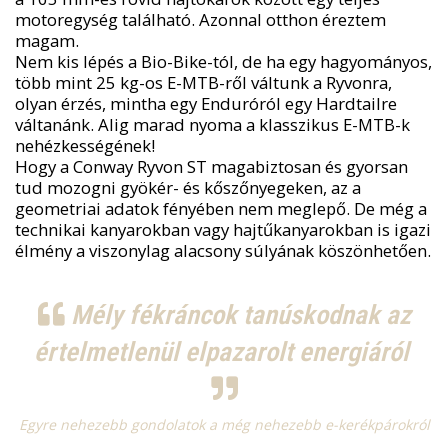
motoregység található. Azonnal otthon éreztem
magam.
Nem kis lépés a Bio-Bike-tól, de ha egy hagyományos,
több mint 25 kg-os E-MTB-ről váltunk a Ryvonra,
olyan érzés, mintha egy Enduróról egy Hardtailre
váltanánk. Alig marad nyoma a klasszikus E-MTB-k
nehézkességének!
Hogy a Conway Ryvon ST magabiztosan és gyorsan
tud mozogni gyökér- és kőszőnyegeken, az a
geometriai adatok fényében nem meglepő. De még a
technikai kanyarokban vagy hajtűkanyarokban is igazi
élmény a viszonylag alacsony súlyának köszönhetően.
Mély fékráncok tanúskodnak az
értelmetlenül elpazarolt energiáról
Egyre nehezebb gondolatok a még nehezebb e-kerékpárokról