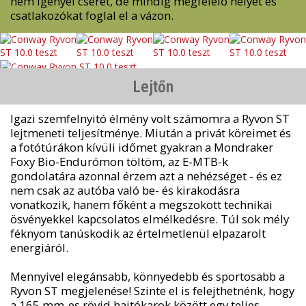
nem igényel cserét, de mindig megfelelő helyet és
csatlakozókat foglal el a vázon.
Lejtőn
Igazi szemfelnyitó élmény volt számomra a Ryvon ST
lejtmeneti teljesítménye. Miután a privát köreimet és
a fotótúrákon kívüli időmet gyakran a Mondraker
Foxy Bio-Endurómon töltöm, az E-MTB-k
gondolatára azonnal érzem azt a nehézséget - és ez
nem csak az autóba való be- és kirakodásra
vonatkozik, hanem főként a megszokott technikai
ösvényekkel kapcsolatos elmélkedésre. Túl sok mély
féknyom tanúskodik az értelmetlenül elpazarolt
energiáról.
Mennyivel elegánsabb, könnyedebb és sportosabb a
Ryvon ST megjelenése! Szinte el is felejthetnénk, hogy
a 165 mm-es rövid hajtókarok között egy teljes