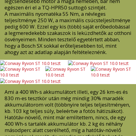
legcsendesebb motor a maga nemében, bár nem
egészen éri el a TQ-HPR50 suttogó szintjét.
A maximális nyomatéka 55 Nm, a névleges
teljesítménye 250 W, a maximális csúcsteljesítménye
pedig 600 W. Ezzel egy kis (több) saját erőbedobással
a legmeredekebb szakaszok is leküzdhetők az otthoni
ösvényeimen. Minden tesztelő egyetértett abban,
hogy a Bosch SX sokkal erőteljesebben tol, mint
ahogy azt az adatlap alapján feltételeznénk.
Ami a 400 Wh-s akkumulátort illeti, egy 26 km-es és
830 m-es tesztkör után még mindig 30% maradék
akkumulátorom volt (többnyire teljes teljesítményen,
kb. 103 kg teljes súly, beleértve a fotós hátizsákot).
Hatótáv-növelő, mint már említettem, nincs, de egy
400 Wh-s tartalék akkumulátor kb. 2 kg és néhány
másodperc alatt cserélhető, míg a hatótáv-növelő