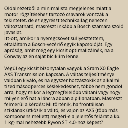
Oldalnézetből a minimalista megjelenés miatt a
motor rögzítéséhez tartozó csavarok vonzzák a
tekintetet, de ez egyrészt technikailag nehezen
változtatható, másrészt inkább a Bosch számára szóló
javaslat.
Itt-ott, amikor a nyeregcsövet süllyesztettem,
eltaláltam a Bosch-vezérlő egyik kapcsolóját. Egy
apróság, amit még egy kicsit optimalizálnék, ha a
Conway az én saját biciklim lenne.
Végül egy kicsit bizonytalan vagyok a Sram X0 Eagle
AXS Transmission kapcsán. A váltás teljesítménye
valóban kiváló, és ha egyszer hozzászokik az alkalmi
tizedmásodperces késlekedéshez, többé nem gondol
arra, hogy mikor a legmegfelelőbb váltani vagy hogy
milyen erő hat a láncra abban a pillanatban. Másrészt
felmerül a kérdés: Mi történik, ha frontálisan
sziklának ütközik a váltó, és vajon az AXS (több más
komponens mellett) megéri-e a jelentős felárat a kb.
1 kg-mal nehezebb Ryvon ST 4.0-hoz képest?