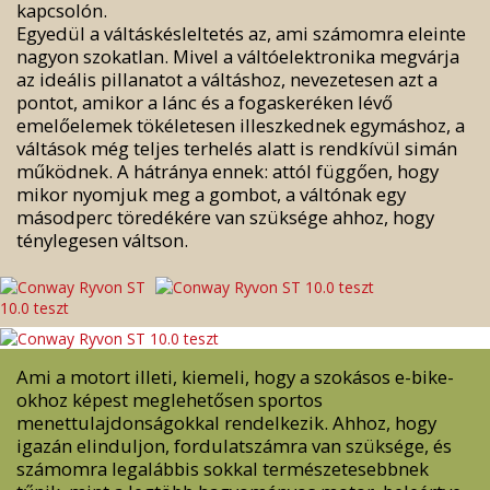
kapcsolón.
Egyedül a váltáskésleltetés az, ami számomra eleinte
nagyon szokatlan. Mivel a váltóelektronika megvárja
az ideális pillanatot a váltáshoz, nevezetesen azt a
pontot, amikor a lánc és a fogaskeréken lévő
emelőelemek tökéletesen illeszkednek egymáshoz, a
váltások még teljes terhelés alatt is rendkívül simán
működnek. A hátránya ennek: attól függően, hogy
mikor nyomjuk meg a gombot, a váltónak egy
másodperc töredékére van szüksége ahhoz, hogy
ténylegesen váltson.
Ami a motort illeti, kiemeli, hogy a szokásos e-bike-
okhoz képest meglehetősen sportos
menettulajdonságokkal rendelkezik. Ahhoz, hogy
igazán elinduljon, fordulatszámra van szüksége, és
számomra legalábbis sokkal természetesebbnek