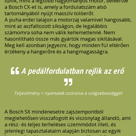
tűnik, mint a legtöbb hagyományos motor, beleértve
a Bosch CX-et is, amely a fordulatszám alsó
tartományából nyújt masszív tolóerőt.
A puha erdei talajon a motorzaj valamivel hangosabb,
mint az aszfaltozott síkságon, de legalábbis
számomra soha nem válik kellemetlenné. Nem
hasonlítható össze más gyártók magas sikításával.
Meg kell azonban jegyezni, hogy minden fül eltérően
érzékeny a hangerőre és a hangmagasságra.
A pedálfordulatban rejlik az erő
Teljesítmény = nyomaték szorozva a szögsebességgel
A Bosch SX mindenesetre zajszempontból
meglehetősen visszafogott és viszonylag állandó, ami
a rész- és teljes terheléses üzemmódot illeti, és
jelenlegi tapasztalataim alapján biztosan az egyik