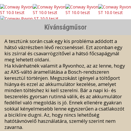
Kívánságműsor
A tesztünk során csak egy kis probléma adódott a
hátsó vázrészben lévő reccsenéssel. Ezt azonban egy
kis zsírral és csavarrögzítővel a hátsó főcsapágynál
meg lehetett oldani.
Ha kívánhatnék valamit a Ryvonhoz, az az lenne, hogy
az AXS-váltó áramellátása a Bosch-rendszeren
keresztül történjen. Megszokást igényel a töltőport
hiánya és ezzel az akkumulátor kezelése, amelyet
minden töltéshez ki kell szerelni. Bár a napi ki- és
beszerelés gyorsan rutinná válik, és az akkumulátor
fedéllel való megoldás is jó. Ennek ellenére gyakran
sokkal kényelmesebb lenne egyszerűen a csatlakozót
a biciklire dugni. Az, hogy nincs lehetőség
hatótávnövelő használatára, személy szerint nem
zavarna.