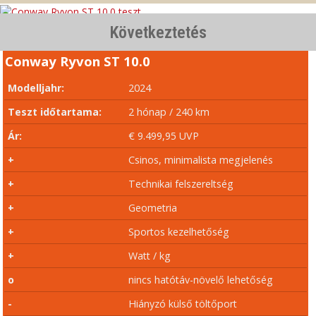
Következtetés
Conway Ryvon ST 10.0
Modelljahr:
2024
Teszt időtartama:
2 hónap / 240 km
Ár:
€ 9.499,95 UVP
+
Csinos, minimalista megjelenés
+
Technikai felszereltség
+
Geometria
+
Sportos kezelhetőség
+
Watt / kg
o
nincs hatótáv-növelő lehetőség
-
Hiányzó külső töltőport