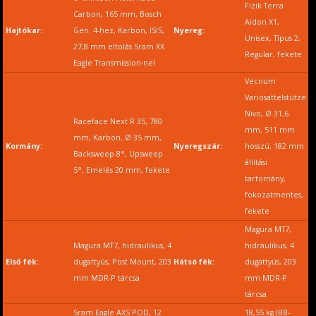
Fizik Terra
Carbon, 165 mm, Bosch
Aidon X1,
Hajtókar:
Gen. 4-hez, Karbon, ISIS,
Nyereg:
Unisex, Típus 2,
27,8 mm eltolás Sram XX
Regular, fekete
Eagle Transmission-nel
Vecnum
Variosattelstütze
Nivo, Ø 31,6
Raceface Next R 35, 780
mm, 511 mm
mm, Karbon, Ø 35 mm,
Kormány:
Nyeregszár:
hosszú, 182 mm
Backsweep 8°, Upsweep
állítási
5°, Emelés 20 mm, fekete
tartomány,
fokozatmentes,
fekete
Magura MT7,
Magura MT7, hidraulikus, 4
hidraulikus, 4
Első fék:
dugattyús, Post Mount, 203
Hátsó fék:
dugattyús, 203
mm MDR-P tárcsa
mm MDR-P
tárcsa
Sram Eagle AXS POD, 12
18,55 kg (BB-