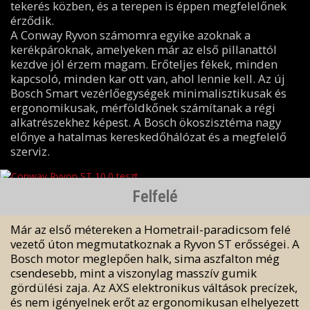
tekerés közben, és a terepen is éppen megfelelőnek
érződik.
A Conway Ryvon számomra egyike azoknak a
kerékpároknak, amelyeken már az első pillanattól
kezdve jól érzem magam. Erőteljes fékek, minden
kapcsoló, minden kar ott van, ahol lennie kell. Az új
Bosch Smart vezérlőegységek minimalisztikusak és
ergonomikusak, mérföldkőnek számítanak a régi
alkatrészekhez képest. A Bosch ökoszisztéma nagy
előnye a hatalmas kereskedőhálózat és a megfelelő
szerviz.
Felfelé
Már az első métereken a Hometrail-paradicsom felé
vezető úton megmutatkoznak a Ryvon ST erősségei. A
Bosch motor meglepően halk, sima aszfalton még
csendesebb, mint a viszonylag masszív gumik
gördülési zaja. Az AXS elektronikus váltások precízek,
és nem igényelnek erőt az ergonomikusan elhelyezett