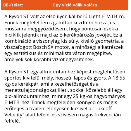
BB-ítélet:
Egy vízió válik valóra
A Ryvon ST volt az első ilyen kaliberű Light-E-MTB-m.
Ennek megfelelően izgatottan kezdtem hozzá, és
mostanra meggyőződésem, hogy pontosan ezek a
biciklik jelentik majd az E-kerékpározás jövőjét. Ez a
kombináció a viszonylag kis súly, kiváló geometria, a
visszafogott Bosch SX motor, a minőségi alkatrészek,
egy esztétikus és minimalista vázon megépítve,
amelyek sok korábbi víziót egyesítenek.
A Ryvon ST egy allmountainhez képest meglehetősen
sportos kivitelű: mély, hosszú, lapos és gyors. A 18,55
kg-os kerékpár, ami a kezelhetőséget és a
menettulajdonságokat illeti, sokkal közelebb áll egy
bio-allmountainhez, mint egy 25 kg-os hagyományos
E-MTB-hez. Ennek megfelelően könnyed és mégis
erőteljes a trailen: előnyösen kicsivel a "Takeoff
Velocity" alatt lefelé, és szívesen magas frekvencián
felfelé.