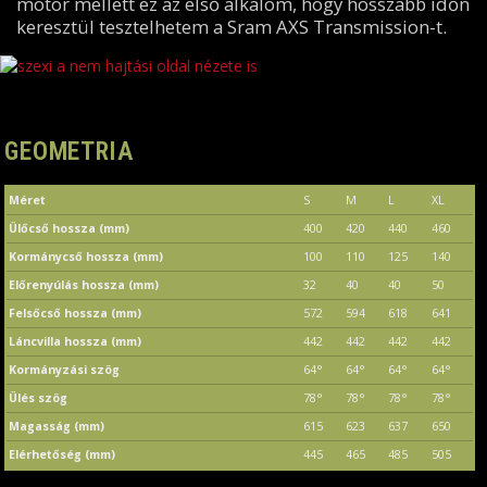
motor mellett ez az első alkalom, hogy hosszabb időn
keresztül tesztelhetem a Sram AXS Transmission-t.
szexi a nem hajtási oldal nézete is
GEOMETRIA
Méret
S
M
L
XL
Ülőcső hossza (mm)
400
420
440
460
Kormánycső hossza (mm)
100
110
125
140
Előrenyúlás hossza (mm)
32
40
40
50
Felsőcső hossza (mm)
572
594
618
641
Láncvilla hossza (mm)
442
442
442
442
Kormányzási szög
64°
64°
64°
64°
Ülés szög
78°
78°
78°
78°
Magasság (mm)
615
623
637
650
Elérhetőség (mm)
445
465
485
505