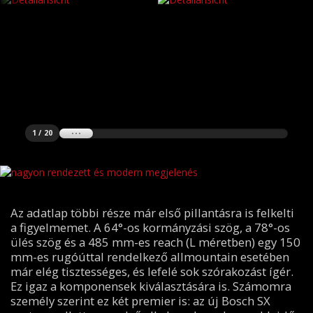
1 / 20
nagyon rendezett és modern megjelenés
Az adatlap többi része már első pillantásra is felkelti
a figyelmemet. A 64°-os kormányzási szög, a 78°-os
ülés szög és a 485 mm-es reach (L méretben) egy 150
mm-es rugóúttal rendelkező allmountain esetében
már elég tisztességes, és lefelé sok szórakozást ígér.
Ez igaz a komponensek kiválasztására is. Számomra
személy szerint ez két premier is: az új Bosch SX