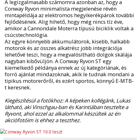
A legizgalmasabb számomra azonban az, hogy a
Conway Ryvon minimalista megjelenése révén
mintapéldája az elektromos hegyikerékpárok további
fejlődésének. Alig hihető, hogy még nincs tíz éve,
amikor a Cannondale Moterra típusú biciklik voltak a
csúcstechnológia.
Az egyre könnyebb akkumulátorok, kisebb, halkabb
motorok és az összes alkatrész jobb integrációja
lehetővé teszi, hogy a megvalósítható dolgok skálája
nagyban kibővüljön. A Conway Ryvon ST egy
kiemelkedő példánya ennek az új kategóriának, és
forró ajánlat mindazoknak, akik le tudnak mondani a
tipikus motorerőről, és ezért sportos, könnyű E-MTB-
t keresnek.
Kiegészítésül a fotókhoz: A képeken kollégánk, Lukas
látható, aki Vinschgau-ban és Karintiában tesztelte a
Ryvont, ahol ezzel az alkalommal készültek az én
akciófotóim is ehhez a teszthez.