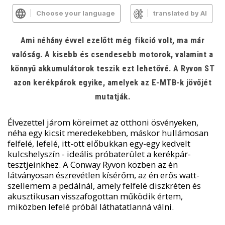
Choose your language
translated by AI
Ami néhány évvel ezelőtt még fikció volt, ma már
valóság. A kisebb és csendesebb motorok, valamint a
könnyű akkumulátorok teszik ezt lehetővé. A Ryvon ST
azon kerékpárok egyike, amelyek az E-MTB-k jövőjét
mutatják.
Élvezettel járom köreimet az otthoni ösvényeken,
néha egy kicsit meredekebben, máskor hullámosan
felfelé, lefelé, itt-ott előbukkan egy-egy kedvelt
kulcshelyszín - ideális próbaterület a kerékpár-
tesztjeinkhez. A Conway Ryvon közben az én
látványosan észrevétlen kísérőm, az én erős watt-
szellemem a pedálnál, amely felfelé diszkréten és
akusztikusan visszafogottan működik értem,
miközben lefelé próbál láthatatlanná válni.