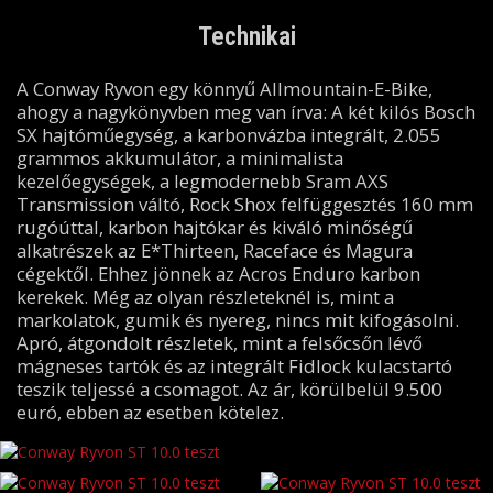
Technikai
A Conway Ryvon egy könnyű Allmountain-E-Bike,
ahogy a nagykönyvben meg van írva: A két kilós Bosch
SX hajtóműegység, a karbonvázba integrált, 2.055
grammos akkumulátor, a minimalista
kezelőegységek, a legmodernebb Sram AXS
Transmission váltó, Rock Shox felfüggesztés 160 mm
rugóúttal, karbon hajtókar és kiváló minőségű
alkatrészek az E*Thirteen, Raceface és Magura
cégektől. Ehhez jönnek az Acros Enduro karbon
kerekek. Még az olyan részleteknél is, mint a
markolatok, gumik és nyereg, nincs mit kifogásolni.
Apró, átgondolt részletek, mint a felsőcsőn lévő
mágneses tartók és az integrált Fidlock kulacstartó
teszik teljessé a csomagot. Az ár, körülbelül 9.500
euró, ebben az esetben kötelez.