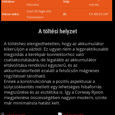
Váltókar:
Súly:
fokozatú
mérés)
Sram X0 Eagle AXS
Hátsó váltó:
Ár:
€ 9.499,95 UVP
Transmission
A töltési helyzet
A töltéshez elengedhetetlen, hogy az akkumulátor
kikerüljön a vázból. Ez ugyan nem a legpraktikusabb
megoldás a kerékpár konnektorhoz való
csatlakoztatására, de legalább az akkumulátor
eltávolítása rendkívül egyszerű, és az
akkumulátorfedél ezalatt a felsőcsőn mágneses
rögzítéssel tárolható.
Ennek a konstrukciónak a pozitív aspektusai a
súlycsökkentés mellett egy lehetséges hibaforrás
megszűnése és az esztétika is. Így a Conway Ryvon
megjelenése összességében nagyon modern, szinte
már minimalista hatást kelt.