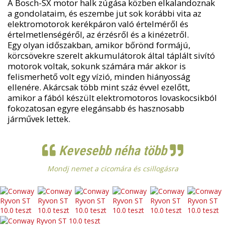
A Bosch-SX motor halk zúgása közben elkalandoznak
a gondolataim, és eszembe jut sok korábbi vita az
elektromotorok kerékpáron való értelméről és
értelmetlenségéről, az érzésről és a kinézetről.
Egy olyan időszakban, amikor bőrönd formájú,
körcsövekre szerelt akkumulátorok által táplált sivító
motorok voltak, sokunk számára már akkor is
felismerhető volt egy vízió, minden hiányosság
ellenére. Akárcsak több mint száz évvel ezelőtt,
amikor a fából készült elektromotoros lovaskocsikból
fokozatosan egyre elegánsabb és hasznosabb
járművek lettek.
Kevesebb néha több
Mondj nemet a cicomára és csillogásra