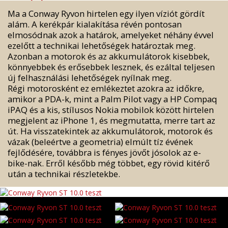
Ma a Conway Ryvon hirtelen egy ilyen víziót gördít
alám. A kerékpár kialakítása révén pontosan
elmosódnak azok a határok, amelyeket néhány évvel
ezelőtt a technikai lehetőségek határoztak meg.
Azonban a motorok és az akkumulátorok kisebbek,
könnyebbek és erősebbek lesznek, és ezáltal teljesen
új felhasználási lehetőségek nyílnak meg.
Régi motorosként ez emlékeztet azokra az időkre,
amikor a PDA-k, mint a Palm Pilot vagy a HP Compaq
iPAQ és a kis, stílusos Nokia mobilok között hirtelen
megjelent az iPhone 1, és megmutatta, merre tart az
út. Ha visszatekintek az akkumulátorok, motorok és
vázak (beleértve a geometria) elmúlt tíz évének
fejlődésére, továbbra is fényes jövőt jósolok az e-
bike-nak. Erről később még többet, egy rövid kitérő
után a technikai részletekbe.