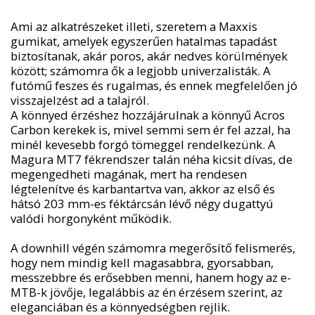
Ami az alkatrészeket illeti, szeretem a Maxxis
gumikat, amelyek egyszerűen hatalmas tapadást
biztosítanak, akár poros, akár nedves körülmények
között; számomra ők a legjobb univerzalisták. A
futómű feszes és rugalmas, és ennek megfelelően jó
visszajelzést ad a talajról.
A könnyed érzéshez hozzájárulnak a könnyű Acros
Carbon kerekek is, mivel semmi sem ér fel azzal, ha
minél kevesebb forgó tömeggel rendelkezünk. A
Magura MT7 fékrendszer talán néha kicsit dívas, de
megengedheti magának, mert ha rendesen
légtelenítve és karbantartva van, akkor az első és
hátsó 203 mm-es féktárcsán lévő négy dugattyú
valódi horgonyként működik.
A downhill végén számomra megerősítő felismerés,
hogy nem mindig kell magasabbra, gyorsabban,
messzebbre és erősebben menni, hanem hogy az e-
MTB-k jövője, legalábbis az én érzésem szerint, az
eleganciában és a könnyedségben rejlik.