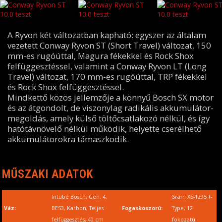
A Ryvon két változatban kapható: egyszer az általam
vezetett Conway Ryvon ST (Short Travel) változat, 150
mm-es rugóúttal, Magura fékekkel és Rock Shox
felfüggesztéssel, valamint a Conway Ryvon LT (Long
Travel) változat, 170 mm-es rugóúttal, TRP fékekkel
és Rock Shox felfüggesztéssel.
Mindkettő közös jellemzője a könnyű Bosch SX motor
és az átgondolt, de viszonylag radikális akkumulátor-
megoldás, amely külső töltőcsatlakozó nélkül, és így
hatótávnövelő nélkül működik, helyette cserélhető
akkumulátorokra támaszkodik.
MŰSZAKI ADATOK
Intube Bosch, Gen. 4,
Sram XS-1295 T-
Váz:
BES3, Karbon, Teljes
Fogaskoszorú:
Type, 12
felfüggesztés, 40 cm
fokozatú