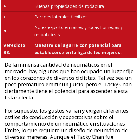
+
Buenas propiedades de rodadura
+
Paredes laterales flexibles
No es experto en raíces y rocas húmedas y
o
resbaladizas
Veredicto
Maestro del agarre con potencial para
BB:
establecerse en la liga de los mejores.
De la inmensa cantidad de neumáticos en el
mercado, hay algunos que han ocupado un lugar fijo
en los corazones de diversos ciclistas. Tal vez sea un
poco prematuro emitir un juicio, pero el Tacky Chan
ciertamente tiene el potencial para ascender a esta
lista selecta.
Por supuesto, los gustos varían y exigen diferentes
estilos de conducción y expectativas sobre el
comportamiento de un neumático en situaciones
límite, lo que requiere un diseño de neumático de
diversas maneras. Aunque el Tacky Chan
fue