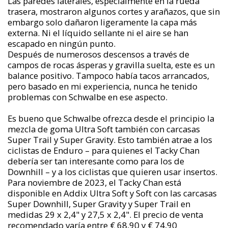
Las paredes laterales, especialmente en la rueda
trasera, mostraron algunos cortes y arañazos, que sin
embargo solo dañaron ligeramente la capa más
externa. Ni el líquido sellante ni el aire se han
escapado en ningún punto.
Después de numerosos descensos a través de
campos de rocas ásperas y gravilla suelta, este es un
balance positivo. Tampoco había tacos arrancados,
pero basado en mi experiencia, nunca he tenido
problemas con Schwalbe en ese aspecto.
Es bueno que Schwalbe ofrezca desde el principio la
mezcla de goma Ultra Soft también con carcasas
Super Trail y Super Gravity. Esto también atrae a los
ciclistas de Enduro – para quienes el Tacky Chan
debería ser tan interesante como para los de
Downhill – y a los ciclistas que quieren usar insertos.
Para noviembre de 2023, el Tacky Chan está
disponible en Addix Ultra Soft y Soft con las carcasas
Super Downhill, Super Gravity y Super Trail en
medidas 29 x 2,4" y 27,5 x 2,4". El precio de venta
recomendado varía entre € 68,90 y € 74,90