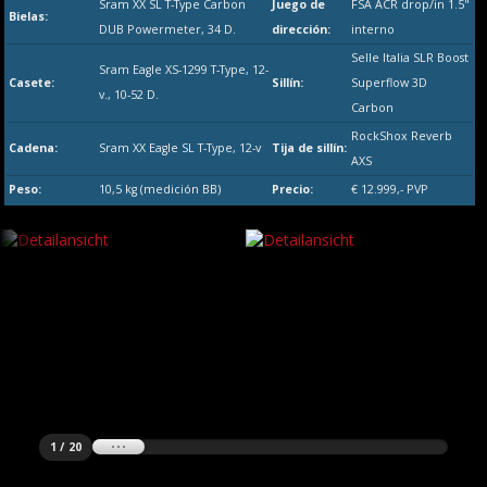
Sram XX SL T-Type Carbon
Juego de
FSA ACR drop/in 1.5"
Bielas:
DUB Powermeter, 34 D.
dirección:
interno
Selle Italia SLR Boost
Sram Eagle XS-1299 T-Type, 12-
Casete:
Sillín:
Superflow 3D
v., 10-52 D.
Carbon
RockShox Reverb
Cadena:
Sram XX Eagle SL T-Type, 12-v
Tija de sillín:
AXS
Peso:
10,5 kg (medición BB)
Precio:
€ 12.999,- PVP
1 / 20