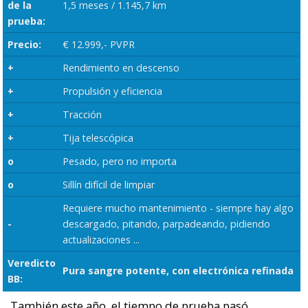
de la
1,5 meses / 1.145,7 km
prueba:
Precio:
€ 12.999,- PVPR
+
Rendimiento en descenso
+
Propulsión y eficiencia
+
Tracción
+
Tija telescópica
o
Pesado, pero no importa
o
Sillín difícil de limpiar
Requiere mucho mantenimiento - siempre hay algo
-
descargado, pitando, parpadeando, pidiendo
actualizaciones ...
Veredicto
Pura sangre potente, con electrónica refinada
BB:
También este año, el tiempo de prueba pasó