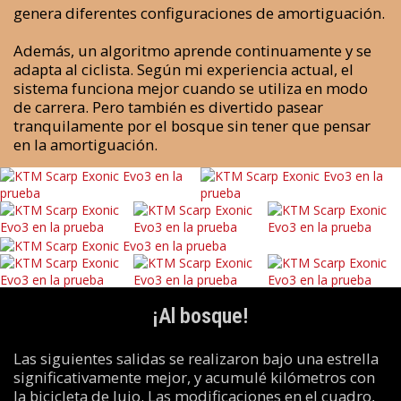
genera diferentes configuraciones de amortiguación.
Además, un algoritmo aprende continuamente y se
adapta al ciclista. Según mi experiencia actual, el
sistema funciona mejor cuando se utiliza en modo
de carrera. Pero también es divertido pasear
tranquilamente por el bosque sin tener que pensar
en la amortiguación.
¡Al bosque!
Las siguientes salidas se realizaron bajo una estrella
significativamente mejor, y acumulé kilómetros con
la bicicleta de lujo. Las modificaciones en el cuadro,