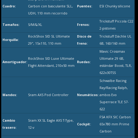
Cuadro:
Carbon con basculante SLL,
Puentes:
ESI Chunky silicone
UDH, 110 mm recorrido
Trickstuff Piccola C22
Tamaños:
S/M/
L
/XL
Frenos:
2-pistones
RockShox SID SL Ultimate
Disco de
Trickstuff Dächle UL
Horquilla:
29", 15x110, 110 mm
freno:
6B, 160/160 mm
Mavic Crossmax
RockShox SID Luxe Ultimate
Ultimate 29 6B,
Amortiguador:
Ruedas:
Flight Attendant, 210x50 mm
estándar Boost, TLR,
622x30TSS
Schwalbe Racing
Ray/Racing Ralph,
Mandos:
Sram AXS Pod Controller
Neumáticos:
ambos Evo
Superrace TLE 57-
622
FSA KFX SIC Carbon
Cambio
Sram XX SL Eagle AXS T-Type,
Cockpit:
65x780 mm Prime
trasero:
12-v
Carbon