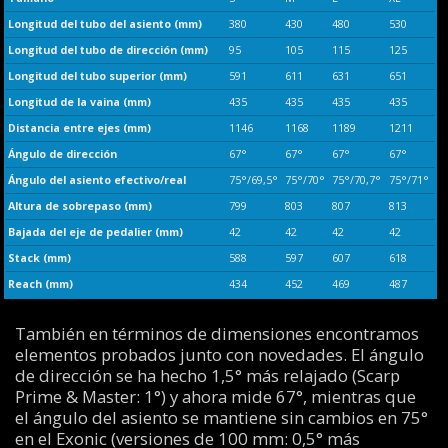
Longitud del tubo del asiento (mm)
380
430
480
530
Longitud del tubo de dirección (mm)
95
105
115
125
Longitud del tubo superior (mm)
591
611
631
651
Longitud de la vaina (mm)
435
435
435
435
Distancia entre ejes (mm)
1146
1168
1189
1211
Ángulo de dirección
67°
67°
67°
67°
Ángulo del asiento efectivo/real
75°/69,5°
75°/70°
75°/70,7°
75°/71°
Altura de sobrepaso (mm)
799
803
807
813
Bajada del eje de pedalier (mm)
42
42
42
42
Stack (mm)
588
597
607
618
Reach (mm)
434
452
469
487
También en términos de dimensiones encontramos
elementos probados junto con novedades. El ángulo
de dirección se ha hecho 1,5° más relajado (Scarp
Prime & Master: 1°) y ahora mide 67°, mientras que
el ángulo del asiento se mantiene sin cambios en 75°
en el Exonic (versiones de 100 mm: 0,5° más