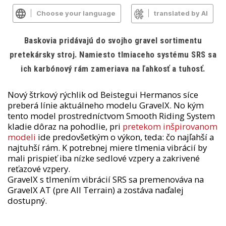
Choose your language
translated by AI
Baskovia pridávajú do svojho gravel sortimentu
pretekársky stroj. Namiesto tlmiaceho systému SRS sa
ich karbónový rám zameriava na ľahkosť a tuhosť.
Nový štrkový rýchlik od Beistegui Hermanos síce
preberá línie aktuálneho modelu GravelX. No kým
tento model prostredníctvom Smooth Riding System
kladie dôraz na pohodlie, pri
pretekom inšpirovanom
modeli
ide predovšetkým o výkon, teda: čo najľahší a
najtuhší rám. K potrebnej miere tlmenia vibrácií by
mali prispieť iba nízke sedlové vzpery a zakrivené
reťazové vzpery.
GravelX s tlmením vibrácií SRS sa premenováva na
GravelX AT (pre All Terrain) a zostáva naďalej
dostupný.