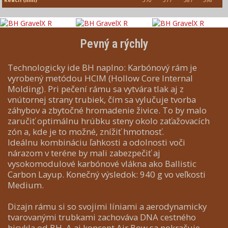
Reach (mm)
370
377
387
398
Pevný a rýchly
Technologicky ide BH naplno: Karbónový rám je
vyrobený metódou HCIM (Hollow Core Internal
Molding). Pri pečení rámu sa vytvára tlak aj z
vnútornej strany trubiek, čím sa vylučuje tvorba
záhybov a zbytočné hromadenie živice. To by malo
zaručiť optimálnu hrúbku steny okolo zaťažovacích
zón a, kde je to možné, znížiť hmotnosť.
Ideálnu kombináciu ľahkosti a odolnosti voči
nárazom v teréne by mali zabezpečiť aj
vysokomodulové karbónové vlákna ako Ballistic
Carbon Layup. Konečný výsledok: 940 g vo veľkosti
Medium.
Dizajn rámu si so svojimi líniami a aerodynamicky
tvarovanými trubkami zachováva DNA cestného
bicykla od BH. A aj koncept Air Bow sa pokračuje,