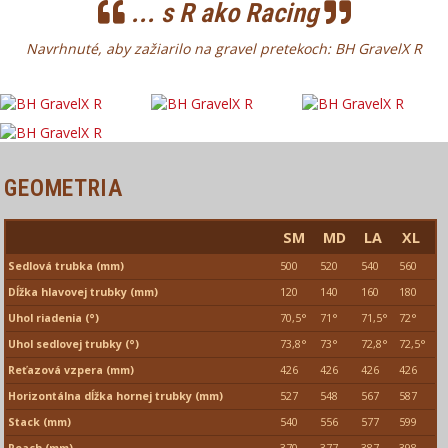
... s R ako Racing
Navrhnuté, aby zažiarilo na gravel pretekoch: BH GravelX R
GEOMETRIA
SM
MD
LA
XL
Sedlová trubka (mm)
500
520
540
560
Dĺžka hlavovej trubky (mm)
120
140
160
180
Uhol riadenia (°)
70,5°
71°
71,5°
72°
Uhol sedlovej trubky (°)
73,8°
73°
72,8°
72,5°
Reťazová vzpera (mm)
426
426
426
426
Horizontálna dĺžka hornej trubky (mm)
527
548
567
587
Stack (mm)
540
556
577
599