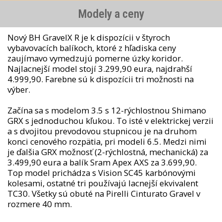
Modely a ceny
Nový BH GravelX R je k dispozícii v štyroch
vybavovacích balíkoch, ktoré z hľadiska ceny
zaujímavo vymedzujú pomerne úzky koridor.
Najlacnejší model stojí 3.299,90 eura, najdrahší
4.999,90. Farebne sú k dispozícii tri možnosti na
výber.
Začína sa s modelom 3.5 s 12-rýchlostnou Shimano
GRX s jednoduchou kľukou. To isté v elektrickej verzii
a s dvojitou prevodovou stupnicou je na druhom
konci cenového rozpätia, pri modeli 6.5. Medzi nimi
je ďalšia GRX možnosť (2-rýchlostná, mechanická) za
3.499,90 eura a balík Sram Apex AXS za 3.699,90.
Top model prichádza s Vision SC45 karbónovými
kolesami, ostatné tri používajú lacnejší ekvivalent
TC30. Všetky sú obuté na Pirelli Cinturato Gravel v
rozmere 40 mm.