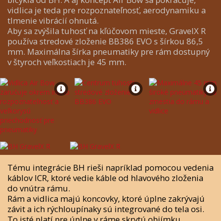
vidlica je teda pre rozpoznateľnosť, aerodynamiku a
tlmenie vibrácií ohnutá.
Aby sa zvýšila tuhosť na kľúčovom mieste, GravelX R
používa stredové zloženie BB386 EVO s šírkou 86,5
mm. Maximálna šírka pneumatiky pre rám dostupný
v štyroch veľkostiach je 45 mm.
Tému integrácie BH rieši napríklad pomocou vedenia
káblov ICR, ktoré vedie káble od hlavového zloženia
do vnútra rámu.
Rám a vidlica majú koncovky, ktoré úplne zakrývajú
závit a ich rýchloupínaky sú integrované do tela osi.
To isté platí pre úplne v ráme skrytú objímku