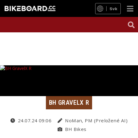
Svk
BH GRAVELX R
24.07.24 09:06
NoMan, PM (Preložené AI)
BH Bikes