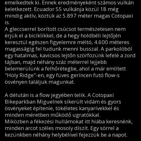
emelkedtek ki. Ennek eredményeként számos vulkán
keletkezett. Ecuador 55 vulkánja közül 18 még
mindig aktív, köztük az 5.897 méter magas Cotopaxi
is.
A gleccserrel borított csúcsot természetesen nem
érjük el a biciklikkel, de a hegy holdbéli lejtőjén
keresztül egészen figyelemre méltó, 4.600 méteres
magasságig fel tudunk menni busszal. A parkolóból
egy hatalmas, kavicsos lejtőn szörfözünk lefelé a zord
tájban, majd néhány száz méterrel lejjebb
belemerülünk a felhőrétegbe, ahol a már említett
"Holy Ridge"-en, egy füves gerincen futó flow-s
ösvényen találjuk magunkat.
A délután is a flow jegyében telik. A Cotopaxi
Bikeparkban Miguelnek sikerült vidám és gyors
ösvényeket építenie, tökéletes kanyarívekkel és
minden méretben működő ugratókkal.
Miközben a fékezési hullámokat itt hiába keresnénk,
minden arcot széles mosoly díszít. Egy sörrel a
kezünkben néhány helybélivel fejezzük be a napot.