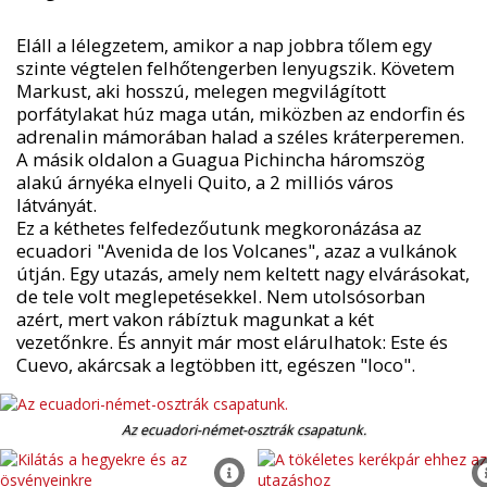
Eláll a lélegzetem, amikor a nap jobbra tőlem egy
szinte végtelen felhőtengerben lenyugszik. Követem
Markust, aki hosszú, melegen megvilágított
porfátylakat húz maga után, miközben az endorfin és
adrenalin mámorában halad a széles kráterperemen.
A másik oldalon a Guagua Pichincha háromszög
alakú árnyéka elnyeli Quito, a 2 milliós város
látványát.
Ez a kéthetes felfedezőutunk megkoronázása az
ecuadori "Avenida de los Volcanes", azaz a vulkánok
útján. Egy utazás, amely nem keltett nagy elvárásokat,
de tele volt meglepetésekkel. Nem utolsósorban
azért, mert vakon rábíztuk magunkat a két
vezetőnkre. És annyit már most elárulhatok: Este és
Cuevo, akárcsak a legtöbben itt, egészen "loco".
Az ecuadori-német-osztrák csapatunk.