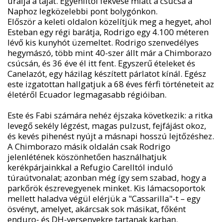
uralja a tájat. Egyenlítői fekvése miatt a csúcsa a
Naphoz legközelebbi pont bolygónkon.
Először a keleti oldalon közelítjük meg a hegyet, ahol
Esteban egy régi barátja, Rodrigo egy 4.100 méteren
lévő kis kunyhót üzemeltet. Rodrigo szenvedélyes
hegymászó, több mint 40-szer állt már a Chimborazo
csúcsán, és 36 éve él itt fent. Egyszerű ételeket és
Canelazót, egy házilag készített párlatot kínál. Egész
este izgatottan hallgatjuk a 68 éves férfi történeteit az
életéről Ecuador legmagasabb régióiban.
Este és Fabi számára nehéz éjszaka következik: a ritka
levegő sekély légzést, magas pulzust, fejfájást okoz,
és kevés pihenést nyújt a másnapi hosszú lejtőzéshez.
A Chimborazo másik oldalán csak Rodrigo
jelenlétének köszönhetően használhatjuk
kerékpárjainkkal a Refugio Carelltól induló
túraútvonalat; azonban még így sem szabad, hogy a
parkőrök észrevegyenek minket. Kis lámacsoportok
mellett haladva végül elérjük a "Cassarilla"-t – egy
ösvényt, amelyet, akárcsak sok másikat, főként
enduro- és DH-versenyekre tartanak karban.