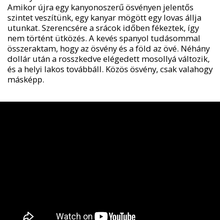
Amikor újra egy kanyonoszerű ösvényen jelentős
szintet veszítünk, egy kanyar mögött egy lovas állja
utunkat. Szerencsére a srácok időben fékeztek, így
nem történt ütközés. A kevés spanyol tudásommal
összeraktam, hogy az ösvény és a föld az övé. Néhány
dollár után a rosszkedve elégedett mosollyá változik,
és a helyi lakos továbbáll. Közös ösvény, csak valahogy
másképp.