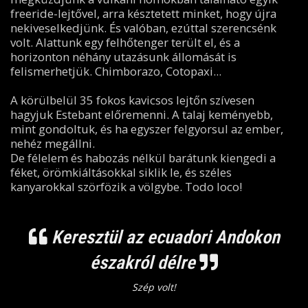
freeride-lejtővel, arra késztetett minket, hogy újra
nekiveselkedjünk. És valóban, ezúttal szerencsénk
volt. Alattunk egy felhőtenger terült el, és a
horizonton néhány utazásunk állomását is
felismerhetjük. Chimborazo, Cotopaxi...
A körülbelül 35 fokos kavicsos lejtőn szívesen
hagyjuk Estebant előremenni. A talaj keményebb,
mint gondoltuk, és ha egyszer felgyorsul az ember,
nehéz megállni.
De félelem és habozás nélkül barátunk kiengedi a
féket, örömkiáltásokkal siklik le, és széles
kanyarokkal szörfözik a völgybe. Todo loco!
Keresztül az ecuadori Andokon
északról délre
Szép volt!