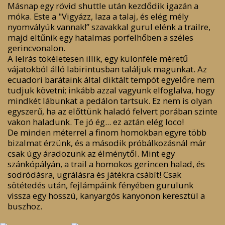
Másnap egy rövid shuttle után kezdődik igazán a
móka. Este a "Vigyázz, laza a talaj, és elég mély
nyomvályúk vannak!” szavakkal gurul elénk a trailre,
majd eltűnik egy hatalmas porfelhőben a széles
gerincvonalon.
A leírás tökéletesen illik, egy különféle méretű
vájatokból álló labirintusban találjuk magunkat. Az
ecuadori barátaink által diktált tempót egyelőre nem
tudjuk követni; inkább azzal vagyunk elfoglalva, hogy
mindkét lábunkat a pedálon tartsuk. Ez nem is olyan
egyszerű, ha az előttünk haladó felvert porában szinte
vakon haladunk. Te jó ég... ez aztán elég loco!
De minden méterrel a finom homokban egyre több
bizalmat érzünk, és a második próbálkozásnál már
csak úgy áradozunk az élménytől. Mint egy
szánkópályán, a trail a homokos gerincen halad, és
sodródásra, ugrálásra és játékra csábít! Csak
sötétedés után, fejlámpáink fényében gurulunk
vissza egy hosszú, kanyargós kanyonon keresztül a
buszhoz.