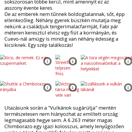
sokszorosan többe kerül, mint amennyit ez az
asszony évente keres.
De az emberek nem tűnnek boldogtalannak, sőt, épp
ellenkezőleg. Néhány gyerek büszkén mutatja meg
nekünk a családjuk tengerimalacfarmját, Fabi pár
méteren keresztül elvisz egy fiút a kormányán, és
Cuevo-nál amúgy is mindig van néhány édesség a
kicsiknek. Egy szép találkozás!
Utazásunk során a "Vulkánok sugárútja" mentén
természetesen nem hiányozhat az említett ország
legmagasabb hegye sem. A 6.263 méter magas
Chimborazo egy igazi kolosszus, amely lenyűgözően