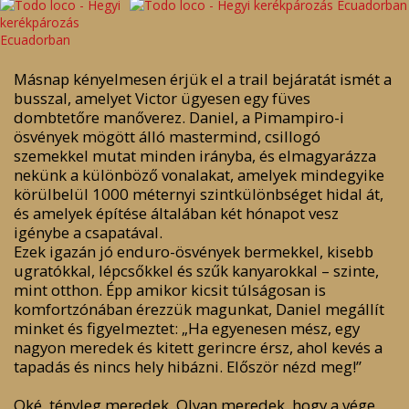
Másnap kényelmesen érjük el a trail bejáratát ismét a
busszal, amelyet Victor ügyesen egy füves
dombtetőre manőverez. Daniel, a Pimampiro-i
ösvények mögött álló mastermind, csillogó
szemekkel mutat minden irányba, és elmagyarázza
nekünk a különböző vonalakat, amelyek mindegyike
körülbelül 1000 méternyi szintkülönbséget hidal át,
és amelyek építése általában két hónapot vesz
igénybe a csapatával.
Ezek igazán jó enduro-ösvények bermekkel, kisebb
ugratókkal, lépcsőkkel és szűk kanyarokkal – szinte,
mint otthon. Épp amikor kicsit túlságosan is
komfortzónában érezzük magunkat, Daniel megállít
minket és figyelmeztet: „Ha egyenesen mész, egy
nagyon meredek és kitett gerincre érsz, ahol kevés a
tapadás és nincs hely hibázni. Először nézd meg!”
Oké, tényleg meredek. Olyan meredek, hogy a vége,