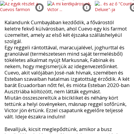
Kalandunk Cumbayában kezdődik, a fővárostól
keletre fekvő külvárosban, ahol Cuevo egy kis farmot
üzemeltet, amely az első két éjszaka szálláshelyéül
szolgál.
Egy reggeli rántottával, maracujalével, joghurttal és
granolával (természetesen mind saját termelésből)
tökéletes alkalmat nyújt Markusnak, Fabinak és
nekem, hogy megismerjük az idegenvezetőinket.
Cuevo, akit valójában José-nak hívnak, szemében és
Esteban szavaiban hatalmas izgatottság érződik. A két
barát Ecuadorban nőtt fel, és mióta Esteban 2020-ban
Ausztriába költözött, nem látták egymást.
Miután összeszereltük a bicikliket és néhány kört
tettünk a helyi ösvényeken, másnap reggel sofőrünk,
Victor jön értünk. Ezzel csapatunk egyelőre teljessé
vált. Ideje északra indulni!
Bevalljuk, kicsit meglepődtünk, amikor a busz