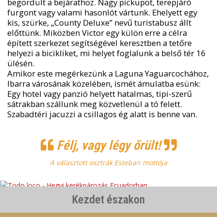
begördült a bejárathoz. Nagy pickupot, terepjáró
furgont vagy valami hasonlót vártunk. Ehelyett egy
kis, szürke, „County Deluxe” nevű turistabusz állt
előttünk. Miközben Victor egy külön erre a célra
épített szerkezet segítségével keresztben a tetőre
helyezi a bicikliket, mi helyet foglalunk a belső tér 16
ülésén.
Amikor este megérkezünk a Laguna Yaguarcochához,
Ibarra városának közelében, ismét ámulatba esünk:
Egy hotel vagy panzió helyett hatalmas, tipi-szerű
sátrakban szállunk meg közvetlenül a tó felett.
Szabadtéri jacuzzi a csillagos ég alatt is benne van.
Félj, vagy légy őrült!
A választott osztrák Esteban mottója
Kezdet északon