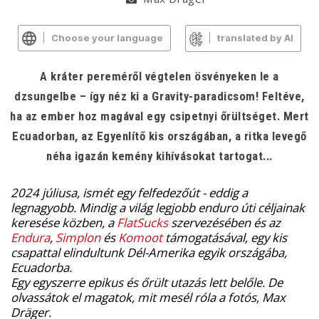
Choose your language
translated by AI
A kráter pereméről végtelen ösvényeken le a
dzsungelbe – így néz ki a Gravity-paradicsom! Feltéve,
ha az ember hoz magával egy csipetnyi őrültséget. Mert
Ecuadorban, az Egyenlítő kis országában, a ritka levegő
néha igazán kemény kihívásokat tartogat...
2024 júliusa, ismét egy felfedezőút - eddig a
legnagyobb. Mindig a világ legjobb enduro úti céljainak
keresése közben, a
FlatSucks
szervezésében és az
Endura
,
Simplon
és
Komoot
támogatásával, egy kis
csapattal elindultunk Dél-Amerika egyik országába,
Ecuadorba.
Egy egyszerre epikus és őrült utazás lett belőle. De
olvassátok el magatok, mit mesél róla a fotós, Max
Dräger.