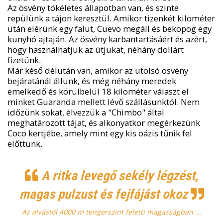
Az ösvény tökéletes állapotban van, és szinte
repülünk a tájon keresztül. Amikor tizenkét kilométer
után elérünk egy falut, Cuevo megáll és bekopog egy
kunyhó ajtaján. Az ösvény karbantartásáért és azért,
hogy használhatjuk az útjukat, néhány dollárt
fizetünk.
Már késő délután van, amikor az utolsó ösvény
bejáratánál állunk, és még néhány meredek
emelkedő és körülbelül 18 kilométer választ el
minket Guaranda mellett lévő szállásunktól. Nem
időzünk sokat, élvezzük a "Chimbo" által
meghatározott tájat, és alkonyatkor megérkezünk
Coco kertjébe, amely mint egy kis oázis tűnik fel
előttünk.
A ritka levegő sekély légzést,
magas pulzust és fejfájást okoz
Az alvástól 4000 m tengerszint feletti magasságban ...