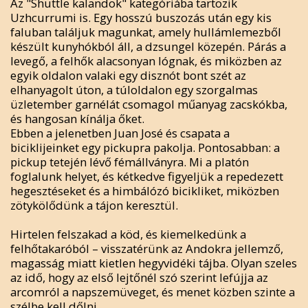
Az "Shuttle kalandok" kategóriába tartozik
Uzhcurrumi is. Egy hosszú buszozás után egy kis
faluban találjuk magunkat, amely hullámlemezből
készült kunyhókból áll, a dzsungel közepén. Párás a
levegő, a felhők alacsonyan lógnak, és miközben az
egyik oldalon valaki egy disznót bont szét az
elhanyagolt úton, a túloldalon egy szorgalmas
üzletember garnélát csomagol műanyag zacskókba,
és hangosan kínálja őket.
Ebben a jelenetben Juan José és csapata a
biciklijeinket egy pickupra pakolja. Pontosabban: a
pickup tetején lévő fémállványra. Mi a platón
foglalunk helyet, és kétkedve figyeljük a repedezett
hegesztéseket és a himbálózó bicikliket, miközben
zötykölődünk a tájon keresztül.
Hirtelen felszakad a köd, és kiemelkedünk a
felhőtakaróból – visszatérünk az Andokra jellemző,
magasság miatt kietlen hegyvidéki tájba. Olyan szeles
az idő, hogy az első lejtőnél szó szerint lefújja az
arcomról a napszemüveget, és menet közben szinte a
szélbe kell dőlni.