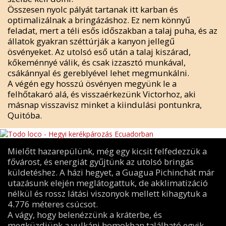
Összesen nyolc pályát tartanak itt karban és
optimalizálnak a bringázáshoz. Ez nem könnyű
feladat, mert a téli esős időszakban a talaj puha, és az
állatok gyakran széttúrják a kanyon jellegű
ösvényeket. Az utolsó eső után a talaj kiszárad,
kőkeménnyé válik, és csak izzasztó munkával,
csákánnyal és gereblyével lehet megmunkálni.
A végén egy hosszú ösvényen megyünk le a
felhőtakaró alá, és visszaérkezünk Victorhoz, aki
másnap visszavisz minket a kiindulási pontunkra,
Quitóba.
Mielőtt hazarepülünk, még egy kicsit felfedezzük a
fővárost, és energiát gyűjtünk az utolsó bringás
küldetéshez. A házi hegyet, a Guagua Pichinchát már
utazásunk elején meglátogattuk, de akklimatizáció
nélkül és rossz látási viszonyok mellett kihagytuk a
4.776 méteres csúcsot.
A vágy, hogy belenézzünk a kráterbe, és
megküzdjünk a vulkáni homokban található egyik