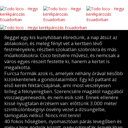
Reggel egy kis kunyhóban ébredünk, a nap átsüt az
ablakokon, és meleg fényt vet a kertben lévő
festményekre, részben szokatlan szobrokra és más
műalkotásokra. Coco testvére művész, és nemcsak a
város egyes részeit festette ki, hanem a kertet is
megalkotta.
Furcsa formák azok is, amelyek néhány órával később
kizökkentenek a gondolataimból. Egy kő pattant az
első kerék féktárcsájának, ami most veszélyesen
billeg a féknyeregben. Szerencsére magától nagyjából
visszaegyenesedik, és nem esik szét. Ennek ellenére
kissé nyugtalan érzésem van: előttünk 3.000 méter
szintkülönbségnyi ösvény vezet a dzsungelbe,
támogatás nélkül. Nincs mit tenni!
40 fokos hőségben, nyomasztóan párás levegőben és
mély sáros gödrök között, nagy pálmafák árnyékában