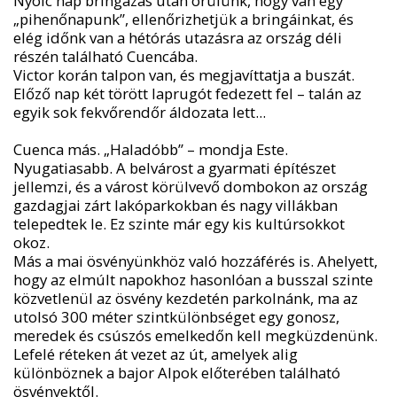
Nyolc nap bringázás után örülünk, hogy van egy
„pihenőnapunk”, ellenőrizhetjük a bringáinkat, és
elég időnk van a hétórás utazásra az ország déli
részén található Cuencába.
Victor korán talpon van, és megjavíttatja a buszát.
Előző nap két törött laprugót fedezett fel – talán az
egyik sok fekvőrendőr áldozata lett...
Cuenca más. „Haladóbb” – mondja Este.
Nyugatiasabb. A belvárost a gyarmati építészet
jellemzi, és a várost körülvevő dombokon az ország
gazdagjai zárt lakóparkokban és nagy villákban
telepedtek le. Ez szinte már egy kis kultúrsokkot
okoz.
Más a mai ösvényünkhöz való hozzáférés is. Ahelyett,
hogy az elmúlt napokhoz hasonlóan a busszal szinte
közvetlenül az ösvény kezdetén parkolnánk, ma az
utolsó 300 méter szintkülönbséget egy gonosz,
meredek és csúszós emelkedőn kell megküzdenünk.
Lefelé réteken át vezet az út, amelyek alig
különböznek a bajor Alpok előterében található
ösvényektől.