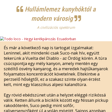
Hullámlemez kunyhóktól a
modern városig
A civilizációs spektrum
És már a következő nap is tartogat izgalmakat:
Leninnel, akit mindenki csak Suco-nak hív, együtt
tekerünk a Vuelta del Diablo - az Ördög körén. A túra
csúcspontja egy mély kanyon, amely mentén egy
szédítő ösvény kanyarog, és a meredek hajtűkanyarok
folyamatos koncentrációt követelnek. Eltekintve a
perzselő hőségtől, ez a szakasz szinte olyan érzést
kelt, mint egy klasszikus alpesi kalandtúra.
Egy rövid ebédszünet után a helyzet eléggé rizikóssá
válik. Ketten állunk a biciklik között egy Nissan pickup
rakodóterén, Suco pedig mint sofőr,
raliversenyzőként ül a volán mögött. Sajnos azonban