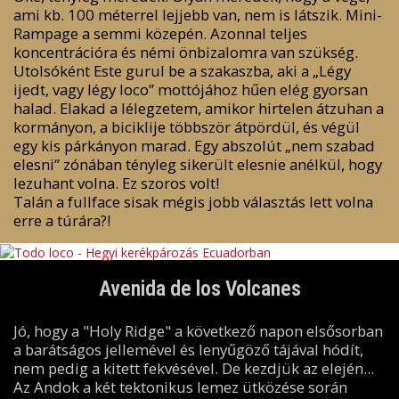
ami kb. 100 méterrel lejjebb van, nem is látszik. Mini-
Rampage a semmi közepén. Azonnal teljes
koncentrációra és némi önbizalomra van szükség.
Utolsóként Este gurul be a szakaszba, aki a „Légy
ijedt, vagy légy loco” mottójához hűen elég gyorsan
halad. Elakad a lélegzetem, amikor hirtelen átzuhan a
kormányon, a biciklije többször átpördül, és végül
egy kis párkányon marad. Egy abszolút „nem szabad
elesni” zónában tényleg sikerült elesnie anélkül, hogy
lezuhant volna. Ez szoros volt!
Talán a fullface sisak mégis jobb választás lett volna
erre a túrára?!
Avenida de los Volcanes
Jó, hogy a "Holy Ridge" a következő napon elsősorban
a barátságos jellemével és lenyűgöző tájával hódít,
nem pedig a kitett fekvésével. De kezdjük az elején...
Az Andok a két tektonikus lemez ütközése során