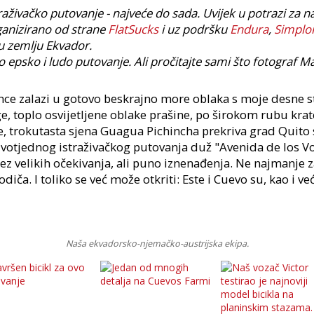
traživačko putovanje - najveće do sada. Uvijek u potrazi za 
ganizirano od strane
FlatSucks
i uz podršku
Endura
,
Simplo
u zemlju Ekvador.
 epsko i ludo putovanje. Ali pročitajte sami što fotograf Ma
ce zalazi u gotovo beskrajno more oblaka s moje desne s
e, toplo osvijetljene oblake prašine, po širokom rubu krat
e, trokutasta sjena Guagua Pichincha prekriva grad Quito 
votjednog istraživačkog putovanja duž "Avenida de los Vol
ez velikih očekivanja, ali puno iznenađenja. Ne najmanje z
iča. I toliko se već može otkriti: Este i Cuevo su, kao i ve
Naša ekvadorsko-njemačko-austrijska ekipa.