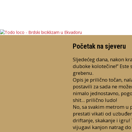
Početak na sjeveru
Sljedećeg dana, nakon kratk
duboke kolotečine!” Este 
grebenu.
Opis je prilično točan, na
postavili za sada ne može
nimalo jednostavno, pogot
shit... prilično ludo!
No, sa svakim metrom u p
prestati vikati od uzbuđen
driftanje, skakanje i igr
vijugavi kanjon natrag do