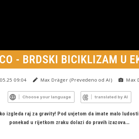
CO - BRDSKI BICIKLIZAM U 
05.25 09:04
Max Dräger (Prevedeno od AI)
Max 
Choose your language
translated by AI
ko izgleda raj za gravity! Pod uvjetom da imate malo ludosti
ponekad u rijetkom zraku dolazi do pravih izazova...