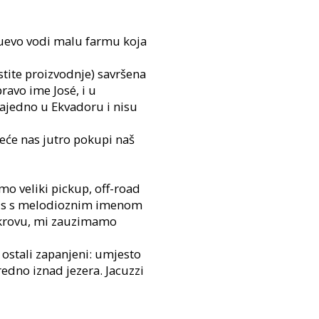
uevo vodi malu farmu koja
tite proizvodnje) savršena
ravo ime José, i u
zajedno u Ekvadoru i nisu
deće nas jutro pokupi naš
mo veliki pickup, off-road
tobus s melodioznim imenom
a krovu, mi zauzimamo
ostali zapanjeni: umjesto
edno iznad jezera. Jacuzzi