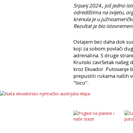
Srpanj 2024., još jedno is
odredištima na svijetu, or
krenula je u južnoameričk
Rezultat je bio istovremeno
Ostajem bez daha dok sun
koji za sobom povlači dug
adrenalina. S druge stran
Krunski završetak našeg d
kroz Ekvador. Putovanje b
prepustili rukama naših vod
"loco".