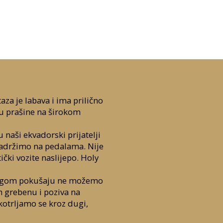
aza je labava i ima prilično
ku prašine na širokom
u naši ekvadorski prijatelji
zadržimo na pedalama. Nije
čki vozite naslijepo. Holy
drugom pokušaju ne možemo
om grebenu i poziva na
kotrljamo se kroz dugi,