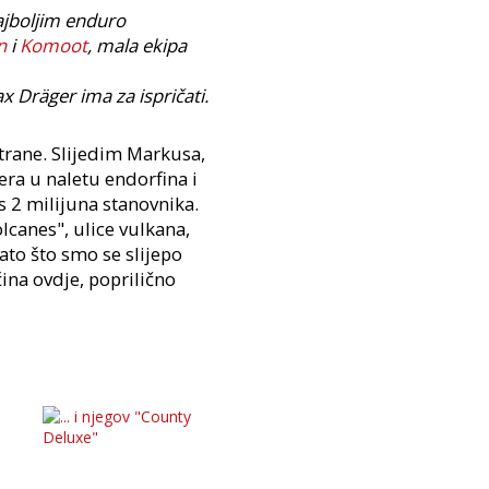
najboljim enduro
n
i
Komoot
, mala ekipa
x Dräger ima za ispričati.
trane. Slijedim Markusa,
era u naletu endorfina i
s 2 milijuna stanovnika.
canes", ulice vulkana,
ato što smo se slijepo
ćina ovdje, poprilično