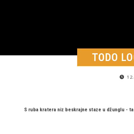
TODO LO
12.
S ruba kratera niz beskrajne staze u džunglu - ta