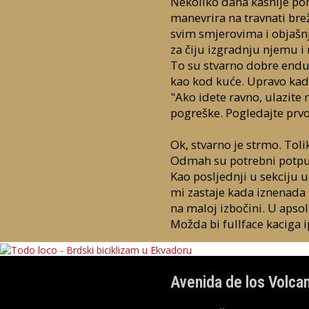
Nekoliko dana kasnije po
manevrira na travnati bre
svim smjerovima i objašnja
za čiju izgradnju njemu i
To su stvarno dobre endu
kao kod kuće. Upravo kada
"Ako idete ravno, ulazite 
pogreške. Pogledajte prvo
Ok, stvarno je strmo. Tol
Odmah su potrebni potpu
Kao posljednji u sekciju u
mi zastaje kada iznenada p
na maloj izbočini. U apsol
Možda bi fullface kaciga i
Avenida de los Volca