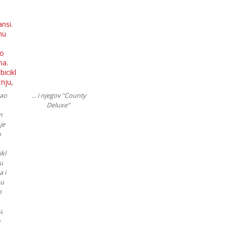
rao
... i njegov "County
Deluxe"
m
je
u
ikl
lu
 i
 u
e
u,
o