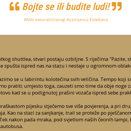
Bojte se ili budite ludi!
Moto naturaliziranog Austrijanca Estebana
og shuttlea, stvari postaju ozbiljne. S riječima "Pazite, st
se spušta ispred nas na stazu i nestaje u ogromnom obla
lazimo se u labirintu kolotečina svih veličina. Tempo koji s
mo pratiti; umjesto toga, zauzeti smo time da obje noge 
ovo kad se u podignutoj prašini vozača ispred sebe prakti
raškastom pijesku stječemo sve više povjerenja, a pri 
ja. Kao na stazi za sanjkanje, trail se proteže po pješčan
u! Tek nakon pada mraka, pod svjetlom naših čeonih lampi, 
 autobusa.