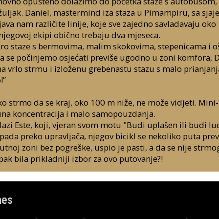
novno opušteno dolazimo do početka staze s autobusom, ko
žuljak. Daniel, mastermind iza staza u Pimampiru, sa sja
va nam različite linije, koje sve zajedno savladavaju oko 
 njegovoj ekipi obično trebaju dva mjeseca.
ro staze s bermovima, malim skokovima, stepenicama i o
 se počinjemo osjećati previše ugodno u zoni komfora, Da
na vrlo strmu i izloženu grebenastu stazu s malo prianjanj
!”
iko strmo da se kraj, oko 100 m niže, ne može vidjeti. Mi
na koncentracija i malo samopouzdanja.
lazi Este, koji, vjeran svom motu "Budi uplašen ili budi lud
ada preko upravljača, njegov bicikl se nekoliko puta prevrć
utnoj zoni bez pogreške, uspio je pasti, a da se nije strmogl
pak bila prikladniji izbor za ovo putovanje?!
nes