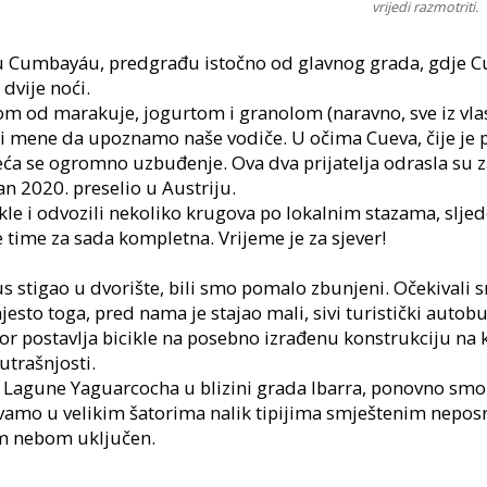
vrijedi razmotriti.
u Cumbayáu, predgrađu istočno od glavnog grada, gdje C
 dvije noći.
m od marakuje, jogurtom i granolom (naravno, sve iz vlas
a i mene da upoznamo naše vodiče. U očima Cueva, čije je p
ća se ogromno uzbuđenje. Ova dva prijatelja odrasla su 
an 2020. preselio u Austriju.
ikle i odvozili nekoliko krugova po lokalnim stazama, slje
e time za sada kompletna. Vrijeme je za sjever!
s stigao u dvorište, bili smo pomalo zbunjeni. Očekivali s
mjesto toga, pred nama je stajao mali, sivi turistički au
tor postavlja bicikle na posebno izrađenu konstrukciju n
utrašnjosti.
 Lagune Yaguarcocha u blizini grada Ibarra, ponovno smo 
avamo u velikim šatorima nalik tipijima smještenim neposr
m nebom uključen.