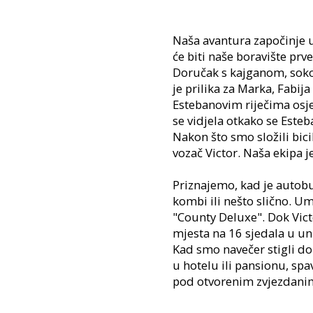
Naša avantura započinje 
će biti naše boravište prve
Doručak s kajganom, soko
je prilika za Marka, Fabij
Estebanovim riječima osje
se vidjela otkako se Esteb
Nakon što smo složili bic
vozač Victor. Naša ekipa j
Priznajemo, kad je autobu
kombi ili nešto slično. U
"County Deluxe". Dok Vic
mjesta na 16 sjedala u un
Kad smo navečer stigli do
u hotelu ili pansionu, sp
pod otvorenim zvjezdani