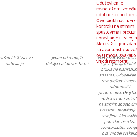
vršen bicikl za ovo
Jedan od mnogih
Naš vozač Victor testi
putovanje
detalja na Cuevos Farmi
je najnoviji model
bicikla na planinski
stazama. Oduševljen 
ravnotežom izmeđ
udobnosti i
performansi. Ovaj bic
nudi izvrsnu kontro
na strmim spustovima
precizno upravljanje
zavojima. Ako tražit
pouzdan bicikl za
avanturističku vožnj
ovaj model svakak