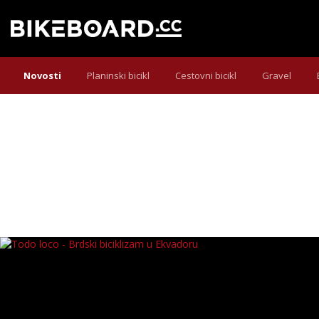
Novosti
Planinski bicikl
Cestovni bicikl
Gravel