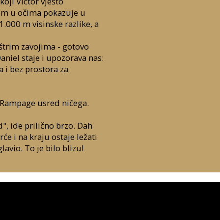
ji Victor vješto
jem u očima pokazuje u
1.000 m visinske razlike, a
štrim zavojima - gotovo
niel staje i upozorava nas:
a i bez prostora za
ni-Rampage usred ničega.
", ide prilično brzo. Dah
e i na kraju ostaje ležati
avio. To je bilo blizu!