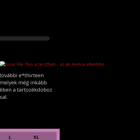
további e*thirteen
 amelyek még inkább
kében a tartozékdoboz
sal.
L
XL