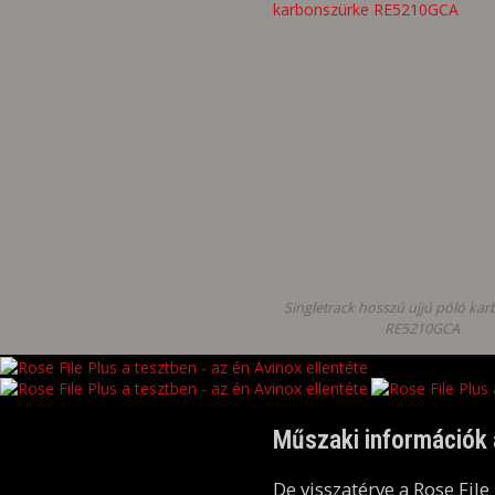
Singletrack hosszú ujjú póló ka
RE5210GCA
Műszaki információk a
De visszatérve a Rose Fil