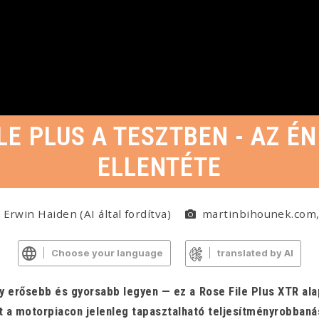
LE PLUS A TESZTBEN - AZ É
ELLENTÉTE
Erwin Haiden (AI által fordítva)
martinbihounek.com, 
Choose your language
translated by AI
erősebb és gyorsabb legyen — ez a Rose File Plus XTR alap
t a motorpiacon jelenleg tapasztalható teljesítményrobbaná