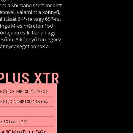
lem a Shimano szett mellett
nyel, valamint a könnyű,
lítását 64°-ra vagy 65°-ra,
bringa M-es méretén 150
riájába esik, bár a nagy
 később. A könnyű tömeghez
könnyedséget adnak a
PLUS XTR
e XT CS-M8200-12 10-51
e XT, CN-M8100 118 mk.
 30 base, 29"
tor 3C MaxxTerra, EXO+,