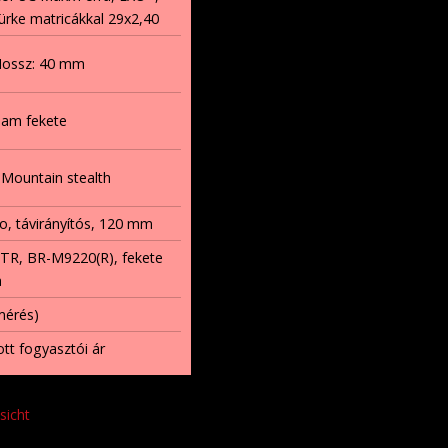
ürke matricákkal 29x2,40
Hossz: 40 mm
am fekete
Mountain stealth
io, távirányítós, 120 mm
TR, BR-M9220(R), fekete
a
mérés)
ott fogyasztói ár