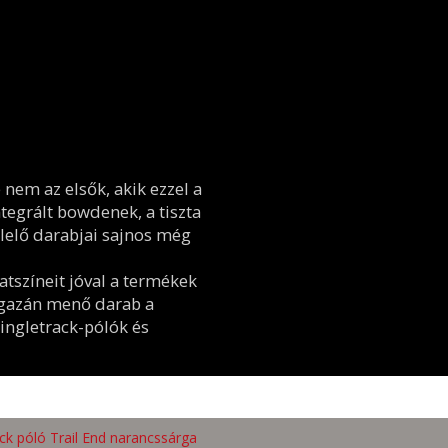
nem az elsők, akik ezzel a
tegrált bowdenek, a tiszta
lelő darabjai sajnos még
tszíneit jóval a termékek
r igazán menő darab a
ingletrack-pólók és