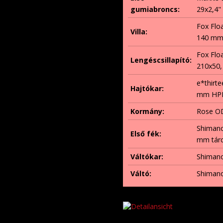
gumiabroncs:
29x2,4"
Fox Floa
Villa:
140 mm
Fox Flo
Lengéscsillapító:
210x50,
e*thirt
Hajtókar:
mm HPR5
Kormány:
Rose O
Shimano
Első fék:
mm tár
Váltókar:
Shimano
Váltó:
Shimano