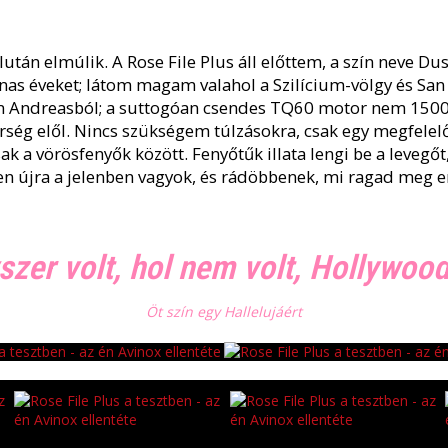
lután elmúlik. A Rose File Plus áll előttem, a szín neve D
vanas éveket; látom magam valahol a Szilícium-völgy és San
n Andreasból; a suttogóan csendes TQ60 motor nem 1500
ség elől. Nincs szükségem túlzásokra, csak egy megfelel
 a vörösfenyők között. Fenyőtűk illata lengi be a levegőt,
len újra a jelenben vagyok, és rádöbbenek, mi ragad meg 
zer volt, hol nem volt, Hollywo
Öt szín egy Hallelujáért