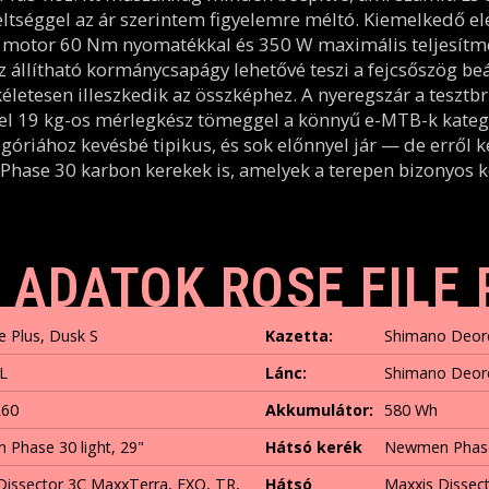
reltséggel az ár szerintem figyelemre méltó. Kiemelkedő e
otor 60 Nm nyomatékkal és 350 W maximális teljesítmén
állítható kormánycsapágy lehetővé teszi a fejcsőszög beál
letesen illeszkedik az összképhez. A nyeregszár a teszt
el 19 kg-os mérlegkész tömeggel a könnyű e-MTB-k kategó
góriához kevésbé tipikus, és sok előnnyel jár — de erről
hase 30 karbon kerekek is, amelyek a terepen bizonyos 
 ADATOK ROSE FILE 
e Plus, Dusk S
Kazetta:
Shimano Deor
XL
Lánc:
Shimano Deor
60
Akkumulátor:
580 Wh
Phase 30 light, 29"
Hátsó kerék
Newmen Phase
Dissector 3C MaxxTerra, EXO, TR,
Hátsó
Maxxis Dissec