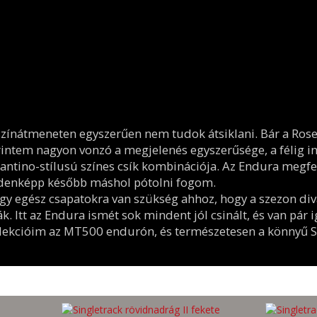
 színátmeneten egyszerűen nem tudok átsiklani. Bár a Rose 
rintem nagyon vonzó a megjelenés egyszerűsége, a félig in
antino-stílusú színes csík kombinációja. Az Endura megfe
ndenképp később máshol pótolni fogom.
y egész csapatokra van szükség ahhoz, hogy a szezon diva
ák. Itt az Endura ismét sok mindent jól csinált, és van pá
llekcióim az MT500 endurón, és természetesen a könnyű S