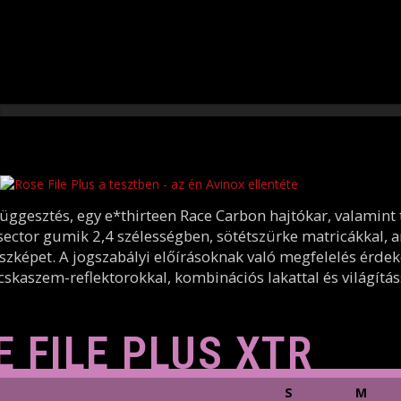
függesztés, egy e*thirteen Race Carbon hajtókar, valamint 
ssector gumik 2,4 szélességben, sötétszürke matricákkal,
szképet. A jogszabályi előírásoknak való megfelelés érde
cskaszem-reflektorokkal, kombinációs lakattal és világítás
 FILE PLUS XTR
S
M