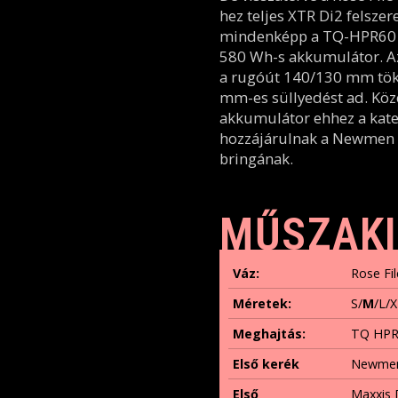
hez teljes XTR Di2 felsze
mindenképp a TQ-HPR60 m
580 Wh-s akkumulátor. Az 
a rugóút 140/130 mm töké
mm-es süllyedést ad. Köz
akkumulátor ehhez a kate
hozzájárulnak a Newmen P
bringának.
MŰSZAKI
Váz:
Rose Fil
Méretek:
S/
M
/L/
Meghajtás:
TQ HPR
Első kerék
Newmen 
Első
Maxxis 