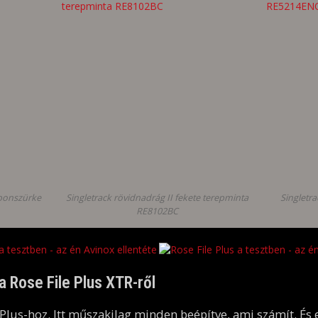
rbonszürke
Singletrack rövidnadrág II fekete terepminta
Singletra
RE8102BC
 Rose File Plus XTR-ről
e Plus-hoz. Itt műszakilag minden beépítve, ami számít. És