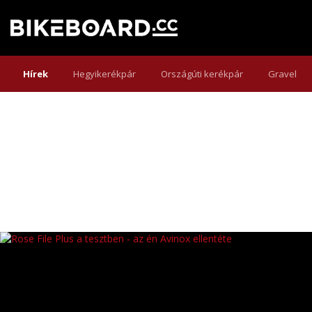
Hírek
Hegyikerékpár
Országúti kerékpár
Gravel