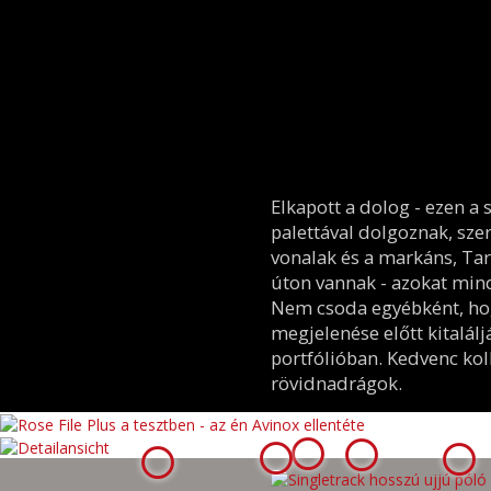
Elkapott a dolog - ezen a
palettával dolgoznak, sze
vonalak és a markáns, Tar
úton vannak - azokat mi
Nem csoda egyébként, hog
megjelenése előtt kitalálj
portfólióban. Kedvenc ko
rövidnadrágok.