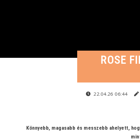
ROSE FI
22.04.26 06:44
Könnyebb, magasabb és messzebb ahelyett, hogy 
min