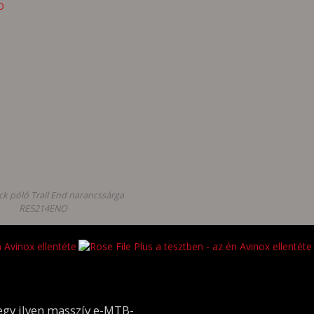
ck póló Trail End narancssárga
RE5214ENO
 egy ilyen masszív e-MTB-