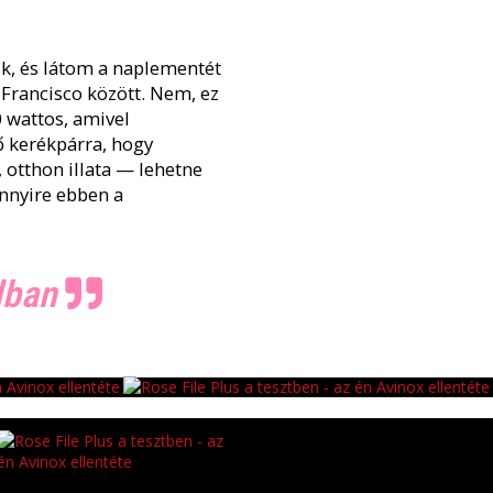
usk, és látom a naplementét
 Francisco között. Nem, ez
 wattos, amivel
ő kerékpárra, hogy
 otthon illata — lehetne
ennyire ebben a
odban