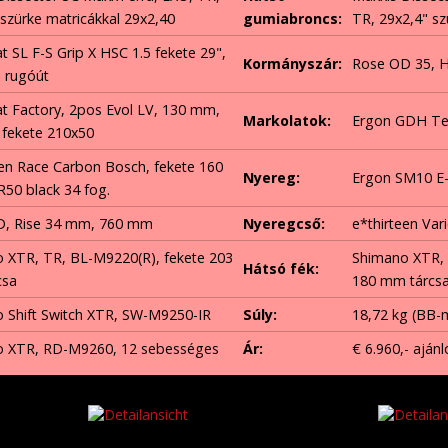
 szürke matricákkal 29x2,40
gumiabroncs:
TR, 29x2,4" sz
t SL F-S Grip X HSC 1.5 fekete 29",
Kormányszár:
Rose OD 35, 
 rugóút
at Factory, 2pos Evol LV, 130 mm,
Markolatok:
Ergon GDH Te
 fekete 210x50
een Race Carbon Bosch, fekete 160
Nyereg:
Ergon SM10 E-
0 black 34 fog.
D, Rise 34 mm, 760 mm
Nyeregcső:
e*thirteen Var
 XTR, TR, BL-M9220(R), fekete 203
Shimano XTR, 
Hátsó fék:
csa
180 mm tárcs
 Shift Switch XTR, SW-M9250-IR
Súly:
18,72 kg (BB-
 XTR, RD-M9260, 12 sebességes
Ár:
€ 6.960,- ajánl