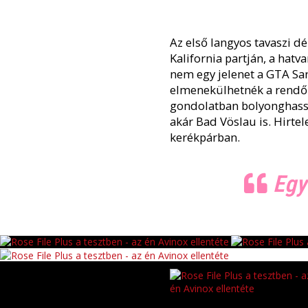
Az első langyos tavaszi dé
Kalifornia partján, a hat
nem egy jelenet a GTA Sa
elmenekülhetnék a rendőr
gondolatban bolyonghassak
akár Bad Vöslau is. Hirte
kerékpárban.
Egys