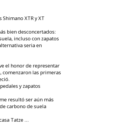
es Shimano XTR y XT
más bien desconcertados:
uela, incluso con zapatos
lternativa seria en
ve el honor de representar
4, comenzaron las primeras
eció.
 pedales y zapatos
me resultó ser aún más
s de carbono de suela
casa Tatze …