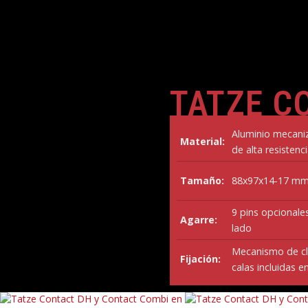
TATZE C
Aluminio mecani
Material:
de alta resistenc
Tamaño:
88x97x14-17 m
9 pins opcionales
Agarre:
lado
Mecanismo de cl
Fijación:
calas incluidas e