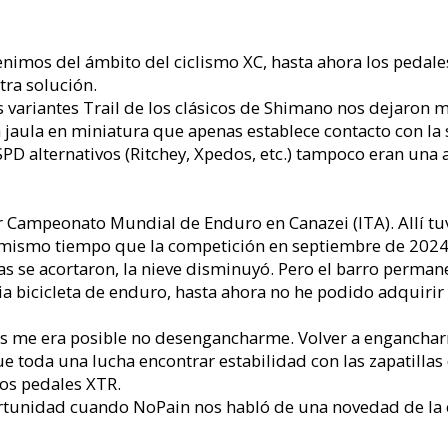
nimos del ámbito del ciclismo XC, hasta ahora los pedal
tra solución.
s variantes Trail de los clásicos de Shimano nos dejaron 
aula en miniatura que apenas establece contacto con la s
PD alternativos (Ritchey, Xpedos, etc.) tampoco eran una a
r Campeonato Mundial de Enduro en Canazei (ITA). Allí tu
 Al mismo tiempo que la competición en septiembre de 202
as se acortaron, la nieve disminuyó. Pero el barro perman
 bicicleta de enduro, hasta ahora no he podido adquirir
s me era posible no desengancharme. Volver a enganchar
fue toda una lucha encontrar estabilidad con las zapatilla
os pedales XTR.
rtunidad cuando NoPain nos habló de una novedad de la 