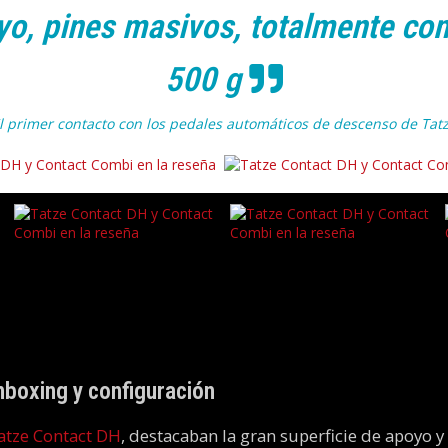
yo, pines masivos, totalmente co
500 g
l primer contacto con los pedales automáticos de descenso de Tat
Unboxing y configuración
atze Contact DH
, destacaban la gran superficie de apoyo y