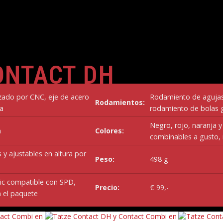
ONTACT DH
zado por CNC, eje de acero
Rodamiento de aguja
Rodamientos:
ia
rodamiento de bolas 
Negro, rojo, naranja y
m
Colores:
combinables a gusto, 
 y ajustables en altura por
Peso:
498 g
ic compatible con SPD,
Precio:
€ 99,-
n el paquete