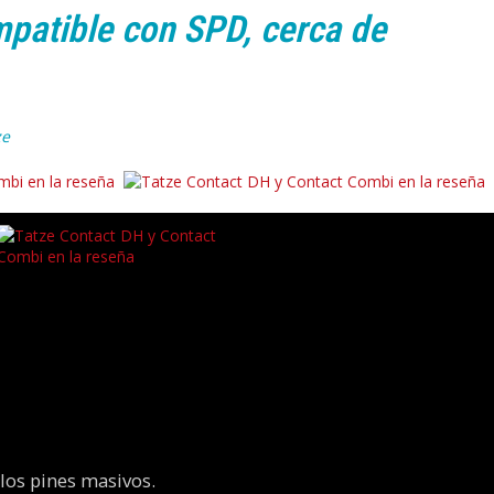
mpatible con SPD, cerca de
ze
 los pines masivos.