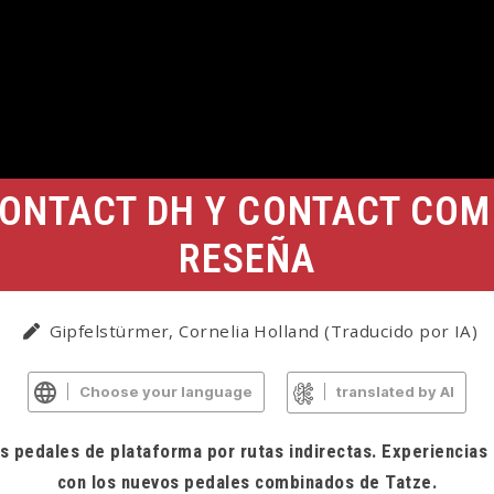
CONTACT DH Y CONTACT COMB
RESEÑA
3
Gipfelstürmer, Cornelia Holland (Traducido por IA)
Choose your language
translated by AI
s pedales de plataforma por rutas indirectas. Experiencias 
con los nuevos pedales combinados de Tatze.