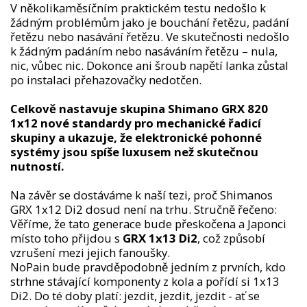
V několikaměsíčním praktickém testu nedošlo k
žádným problémům jako je bouchání řetězu, padání
řetězu nebo nasávání řetězu. Ve skutečnosti nedošlo
k žádným padáním nebo nasáváním řetězu – nula,
nic, vůbec nic. Dokonce ani šroub napětí lanka zůstal
po instalaci přehazovačky nedotčen.
Celkově nastavuje skupina Shimano GRX 820
1x12 nové standardy pro mechanické řadicí
skupiny a ukazuje, že elektronické pohonné
systémy jsou spíše luxusem než skutečnou
nutností.
Na závěr se dostáváme k naší tezi, proč Shimanos
GRX 1x12 Di2 dosud není na trhu. Stručně řečeno:
Věříme, že tato generace bude přeskočena a Japonci
místo toho přijdou s
GRX 1x13 Di2
, což způsobí
vzrušení mezi jejich fanoušky.
NoPain bude pravděpodobně jedním z prvních, kdo
strhne stávající komponenty z kola a pořídí si 1x13
Di2. Do té doby platí: jezdit, jezdit, jezdit - ať se