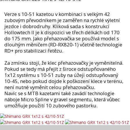
Verze s 10-51 kazetou v kombinaci s velkým 42
zubovým převodníkem je zaměřen na rychlé výletní
jezdce i dobrodruhy. Kliková sada s konstrukcí
Hollowtech II je k dispozici ve třech délkách od 170
do 175 mm. Jako přehazovačka se používá model s
dlouhým měničem (RD-RX820-1) včetně technologie
RD+ pro stabilizaci řetězu.
Za zmínku stojí, že klec přehazovačky je vyměnitelná.
Pokud se tedy má přejít z široce odstupňovaného
1x12 systému s 10-51 zuby na úžeji odstupňovaný
10-45, nebo pokud dojde k poškození klece v terénu,
není nutné vyměnit celou přehazovačku.
Navíc se s MTB kazetami také zavádí technologie
náboje Micro Spline v gravel segmentu, která vůbec
umožňuje použití 10 zubového pastorku.