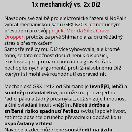
1x mechanický vs. 2x Di2
Navzdory své zálibě pro elektronické řazení si NoPain
vybral mechanickou sadu GRX 820 s jednoduchým
převodem pro svůj
projekt Merida Silex Gravel
Dropper
, protože za prvé Shimano a za druhé žádný
stres s přesmykačem.
Samozřejmě by mu Di2 více vyhovovala, ale kromě
toho, že tato možnost dosud není k dispozici,
existovala pro primární použití na gravelu řada
pochopitelných argumentů proti 2-násobnému Di2,
kterými si mohl své rozhodnutí ospravedlnit.
Mechanická GRX 1x12 od Shimana je
levnější
,
lehčí
a
snadněji ovladatelná
, protože má pouze jednu
řadicí páku a žádný přesmykač, což snižuje hmotnost
a činí ovládání intuitivnějším.
Nízká údržba
a
snížené riziko spadnutí řetězu
zvyšují spolehlivost,
zatímco absence druhého převodníku dodává kolu
uspořádaný vzhled
.
Navíc se jezdec může lépe
soustředit na jízdu
,