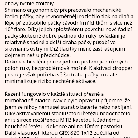
obavy rychle zmizely.
Shimano ergonomicky přepracovalo mechanické
řadicí páčky, aby rovnoměrněji rozložilo tlak na dlaň a
lépe přizpůsobilo páčky závodním řídítkům s více než
10° flare. Díky jejich zploštělému povrchu nové řadicí
páčky skutečně dobře padnou do ruky, ovládání je
relativně snadné a delší dráha páčky působí ve
srovnání s ostrými Di2 tlačítky méně zastrašujícím
dojmem než u předchůdce.
Dokonce brzdění pouze jedním prstem je z různých
poloh ruky bezproblémově možné. K aktivaci dropper
postu je však potřeba větší dráha páčky, což ale
minimalizuje riziko nechtěné aktivace.
Řazení fungovalo v každé situaci přesně a
mimořádně hladce. Navíc bylo opravdu příjemné, že
jsem se nikdy nemusel starat o baterie nebo nabíjení.
Díky aktivovanému stabilizátoru řetězu nedocházelo
ani s široce rozšířenou MTB kazetou k žádnému
bouchání řetězu, dokonce ani na 10tém pastorku.
Další vlastnost, kterou GRX 820 1x12 zdědila od