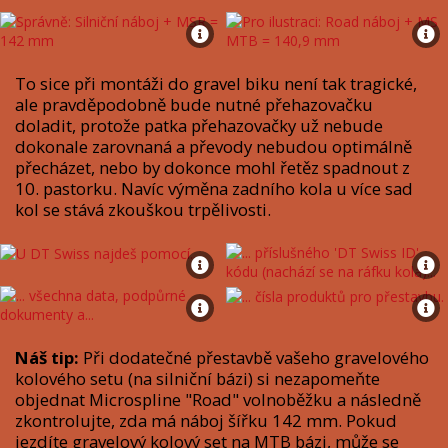
To sice při montáži do gravel biku není tak tragické,
ale pravděpodobně bude nutné přehazovačku
doladit, protože patka přehazovačky už nebude
dokonale zarovnaná a převody nebudou optimálně
přecházet, nebo by dokonce mohl řetěz spadnout z
10. pastorku. Navíc výměna zadního kola u více sad
kol se stává zkouškou trpělivosti.
Náš tip:
Při dodatečné přestavbě vašeho gravelového
kolového setu (na silniční bázi) si nezapomeňte
objednat Microspline "Road" volnoběžku a následně
zkontrolujte, zda má náboj šířku 142 mm. Pokud
jezdíte gravelový kolový set na MTB bázi, může se