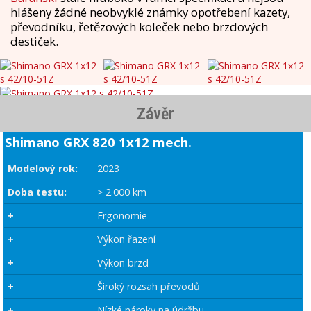
hlášeny žádné neobvyklé známky opotřebení kazety,
převodníku, řetězových koleček nebo brzdových
destiček.
Závěr
Shimano GRX 820 1x12 mech.
Modelový rok:
2023
Doba testu:
> 2.000 km
+
Ergonomie
+
Výkon řazení
+
Výkon brzd
+
Široký rozsah převodů
+
Nízké nároky na údržbu