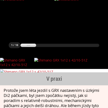
1 / 10
V praxi
Protože jsem léta jezdil s GRX nastavením s úzkými
Di2 páčkami, byl jsem zpočátku nejistý, jak si
poradím s relativně robustními, mechanickými
páčkami a jejich delší dráhou. Ale během jízdy tyto