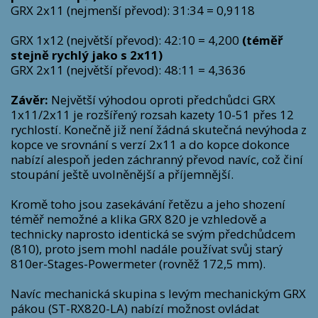
GRX 2x11 (nejmenší převod): 31:34 = 0,9118
GRX 1x12 (největší převod): 42:10 = 4,200
(téměř
stejně rychlý jako s 2x11)
GRX 2x11 (největší převod): 48:11 = 4,3636
Závěr:
Největší výhodou oproti předchůdci GRX
1x11/2x11 je rozšířený rozsah kazety 10-51 přes 12
rychlostí. Konečně již není žádná skutečná nevýhoda z
kopce ve srovnání s verzí 2x11 a do kopce dokonce
nabízí alespoň jeden záchranný převod navíc, což činí
stoupání ještě uvolněnější a příjemnější.
Kromě toho jsou zasekávání řetězu a jeho shození
téměř nemožné a klika GRX 820 je vzhledově a
technicky naprosto identická se svým předchůdcem
(810), proto jsem mohl nadále používat svůj starý
810er-Stages-Powermeter (rovněž 172,5 mm).
Navíc mechanická skupina s levým mechanickým GRX
pákou (ST-RX820-LA) nabízí možnost ovládat