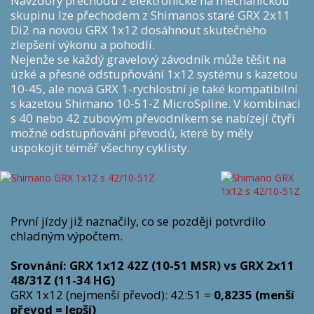
Navzdory přechodu z elektronické na mechanickou
skupinu lze přechodem z Shimanos staré GRX 2x11
Di2 na novou GRX 1x12 dosáhnout skutečného
zlepšení výkonu a pohodlí.
Nejenže se každý gravelový závodník může těšit na
úzké a přesné odstupňování 1x12 systému s kazetou
10-45, ale nová GRX 1-rychlostní je také kompatibilní
s kazetou Shimano 10-51-Z MicroSpline. V kombinaci
s 40 nebo 42 zubovým převodníkem se nabízejí čtyři
možné odstupňování převodů, které by měly
uspokojit téměř všechny cyklisty.
První jízdy již naznačily, co se později potvrdilo
chladným výpočtem.
Srovnání: GRX 1x12 42Z (10-51 MSR) vs GRX 2x11
48/31Z (11-34 HG)
GRX 1x12 (nejmenší převod): 42:51 =
0,8235 (menší
převod = lepší)