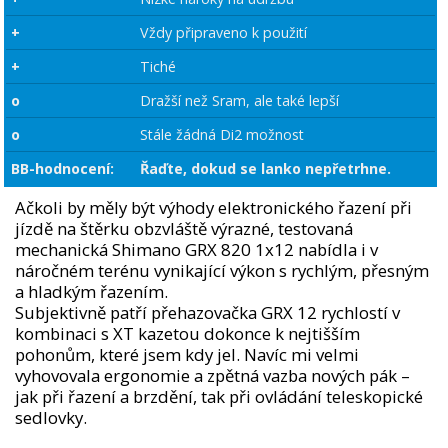
+
Vždy připraveno k použití
+
Tiché
o
Dražší než Sram, ale také lepší
o
Stále žádná Di2 možnost
BB-hodnocení:
Řaďte, dokud se lanko nepřetrhne.
Ačkoli by měly být výhody elektronického řazení při
jízdě na štěrku obzvláště výrazné, testovaná
mechanická Shimano GRX 820 1x12 nabídla i v
náročném terénu vynikající výkon s rychlým, přesným
a hladkým řazením.
Subjektivně patří přehazovačka GRX 12 rychlostí v
kombinaci s XT kazetou dokonce k nejtišším
pohonům, které jsem kdy jel. Navíc mi velmi
vyhovovala ergonomie a zpětná vazba nových pák –
jak při řazení a brzdění, tak při ovládání teleskopické
sedlovky.