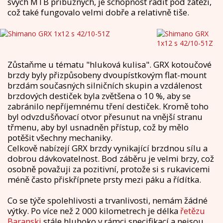
svých MTB příbuzných, je schopnost řadit pod zátěží,
což také fungovalo velmi dobře a relativně tiše.
Zůstaňme u tématu "hluková kulisa". GRX kotoučové
brzdy byly přizpůsobeny dvoupístkovým flat-mount
brzdám současných silničních skupin a vzdálenost
brzdových destiček byla zvětšena o 10 %, aby se
zabránilo nepříjemnému tření destiček. Kromě toho
byl odvzdušňovací otvor přesunut na vnější stranu
třmenu, aby byl usnadněn přístup, což by mělo
potěšit všechny mechaniky.
Celkově nabízejí GRX brzdy vynikající brzdnou sílu a
dobrou dávkovatelnost. Bod záběru je velmi brzy, což
osobně považuji za pozitivní, protože si s rukavicemi
méně často přiskřípnete prsty mezi páku a řídítka.
Co se týče spolehlivosti a trvanlivosti, nemám žádné
výtky. Po více než 2 000 kilometrech je délka
řetězu
Baranski
stále hluboko v rámci specifikací a nejsou