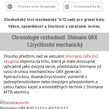
Choose your language
translated by AI
Dlouhodobý test mechanické 1x12 sady pro gravel kola:
Výkon, spolehlivost a životnost v náročném terénu.
Chronologie rozhodnutí: Shimano GRX
12rychlostní mechanický
Dlouho předtím, než se aktuální
Shimano GRX Di2
skupina
objevila na trhu, která je stále dostupná
výhradně jako dvojitá verze, představila Shimano již
svou druhou mechanickou GRX generaci:
hydraulickou, dvanáctirychlostní, volitelně s
jednopřevodníkem nebo dvojitým převodníkem a
celou řadou kazet a volnoběžných technik z Shimano
MTB vesmíru.
Shimano GRX 820 1x12 s 42/10-51Z