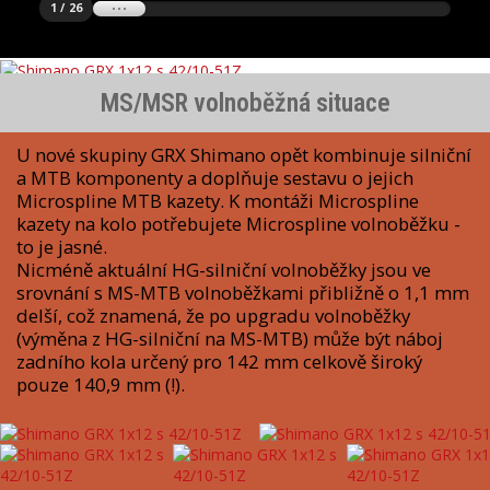
1 / 26
MS/MSR volnoběžná situace
U nové skupiny GRX Shimano opět kombinuje silniční
a MTB komponenty a doplňuje sestavu o jejich
Microspline MTB kazety. K montáži Microspline
kazety na kolo potřebujete Microspline volnoběžku -
to je jasné.
Nicméně aktuální HG-silniční volnoběžky jsou ve
srovnání s MS-MTB volnoběžkami přibližně o 1,1 mm
delší, což znamená, že po upgradu volnoběžky
(výměna z HG-silniční na MS-MTB) může být náboj
zadního kola určený pro 142 mm celkově široký
pouze 140,9 mm (!).