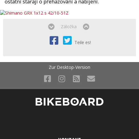
ostatní starají o přehazování a nabíjení.
Záložka
Teile es!
Zur Desktop-Version