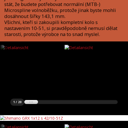
stát, že budete potřebovat normální (MTB-)
Microspline volnoběžku, protože jinak byste mohli
dosáhnout šířky 143,1 mm.
Všichni, kteří si zakoupili kompletní kolo s
nastavením 10-51, si pravděpodobně nemusí dělat
starosti, protože výrobce na to snad myslel.
1 / 20