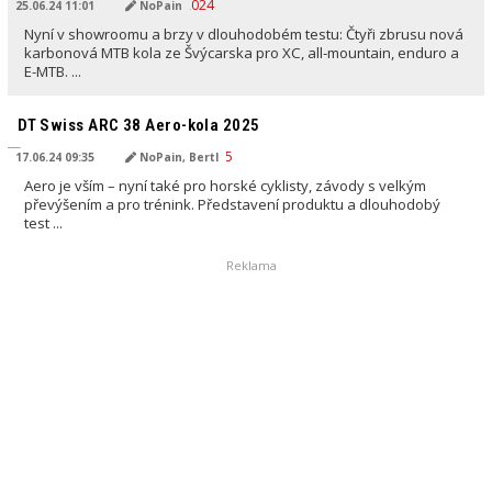
25.06.24 11:01
NoPain
Nyní v showroomu a brzy v dlouhodobém testu: Čtyři zbrusu nová
karbonová MTB kola ze Švýcarska pro XC, all-mountain, enduro a
E-MTB. ...
PŘELOŽENO AI
DT Swiss ARC 38 Aero-kola 2025
17.06.24 09:35
NoPain, Bertl
Aero je vším – nyní také pro horské cyklisty, závody s velkým
převýšením a pro trénink. Představení produktu a dlouhodobý
test ...
Reklama