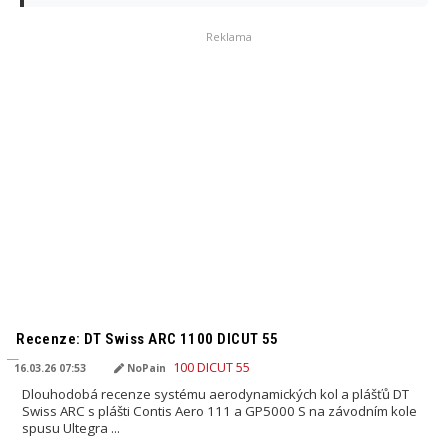
Reklama
PŘELOŽENO AI
Recenze: DT Swiss ARC 1100 DICUT 55
16.03.26 07:53
NoPain
Dlouhodobá recenze systému aerodynamických kol a plášťů DT
Swiss ARC s plášti Contis Aero 111 a GP5000 S na závodním kole
spusu Ultegra ...