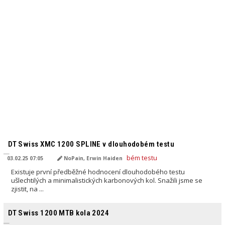
PŘELOŽENO AI
DT Swiss XMC 1200 SPLINE v dlouhodobém testu
03.02.25 07:05
NoPain, Erwin Haiden
Existuje první předběžné hodnocení dlouhodobého testu
ušlechtilých a minimalistických karbonových kol. Snažili jsme se
zjistit, na ...
PŘELOŽENO AI
DT Swiss 1200 MTB kola 2024