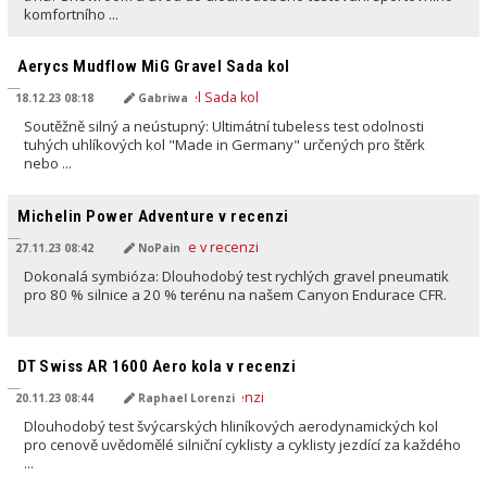
komfortního ...
PŘELOŽENO AI
Aerycs Mudflow MiG Gravel Sada kol
18.12.23 08:18
Gabriwa
Soutěžně silný a neústupný: Ultimátní tubeless test odolnosti
tuhých uhlíkových kol "Made in Germany" určených pro štěrk
nebo ...
PŘELOŽENO AI
Michelin Power Adventure v recenzi
27.11.23 08:42
NoPain
Dokonalá symbióza: Dlouhodobý test rychlých gravel pneumatik
pro 80 % silnice a 20 % terénu na našem Canyon Endurace CFR.
PŘELOŽENO AI
DT Swiss AR 1600 Aero kola v recenzi
20.11.23 08:44
Raphael Lorenzi
Dlouhodobý test švýcarských hliníkových aerodynamických kol
pro cenově uvědomělé silniční cyklisty a cyklisty jezdící za každého
...