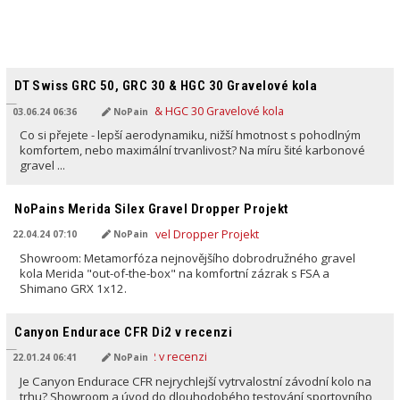
PŘELOŽENO AI
DT Swiss GRC 50, GRC 30 & HGC 30 Gravelové kola
03.06.24 06:36
NoPain
Co si přejete - lepší aerodynamiku, nižší hmotnost s pohodlným
komfortem, nebo maximální trvanlivost? Na míru šité karbonové
gravel ...
PŘELOŽENO AI
NoPains Merida Silex Gravel Dropper Projekt
22.04.24 07:10
NoPain
Showroom: Metamorfóza nejnovějšího dobrodružného gravel
kola Merida "out-of-the-box" na komfortní zázrak s FSA a
Shimano GRX 1x12.
PŘELOŽENO AI
Canyon Endurace CFR Di2 v recenzi
22.01.24 06:41
NoPain
Je Canyon Endurace CFR nejrychlejší vytrvalostní závodní kolo na
trhu? Showroom a úvod do dlouhodobého testování sportovního