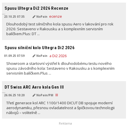
PŘELOŽENO AI
Spusu Ultegra Di2 2026 Recenze
23.10.25 07:35
NoPain
Dlouhodobý test silničního kola spusu Aero v lakování pro rok
2026: Sestaveno v Rakousku a s komplexním servisním
balíčkem.Plus: DT ...
PŘELOŽENO AI
Spusu silniční kolo Ultegra Di2 2026
01.09.25 07:59
NoPain
Showroom a startovní výstřel k dlouhodobému testu nového
spusu závodního kola: Sestaveno v Rakousku a s komplexním
servisním balíčkem.Plus ...
PŘELOŽENO AI
DT Swiss ARC Aero kola Gen III
26.06.25 10:20
NoPain/PM
Třetí generace kol ARC 1100/1400 DICUT DB spojuje moderní
aerodynamiku, přesnou ovladatelnost a špičkovou technologii
nábojů – volitelně ...
Reklama