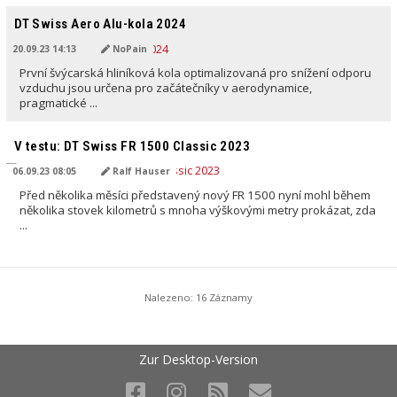
PŘELOŽENO AI
DT Swiss Aero Alu-kola 2024
20.09.23 14:13
NoPain
První švýcarská hliníková kola optimalizovaná pro snížení odporu
vzduchu jsou určena pro začátečníky v aerodynamice,
pragmatické ...
PŘELOŽENO AI
V testu: DT Swiss FR 1500 Classic 2023
06.09.23 08:05
Ralf Hauser
Před několika měsíci představený nový FR 1500 nyní mohl během
několika stovek kilometrů s mnoha výškovými metry prokázat, zda
...
Nalezeno: 16 Záznamy
Zur Desktop-Version