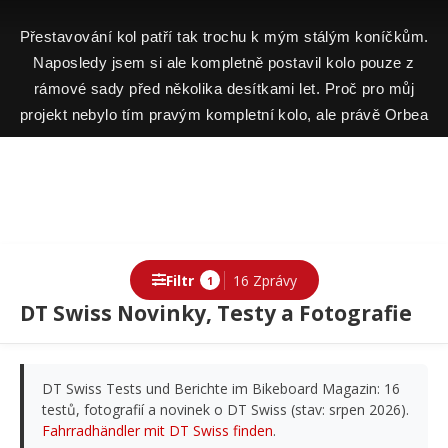
Přestavování kol patří tak trochu k mým stálým koníčkům.
Naposledy jsem si ale kompletně postavil kolo pouze z
rámové sady před několika desítkami let. Proč pro můj
projekt nebylo tím pravým kompletní kolo, ale právě Orbea
Rallon 2026, vám prozradím zde.
Filtr
16 Zprávy
1
DT Swiss Novinky, Testy a Fotografie
DT Swiss Tests und Berichte im Bikeboard Magazin: 16
testů, fotografií a novinek o DT Swiss (stav: srpen 2026).
Fahrradhändler mit DT Swiss finden
.