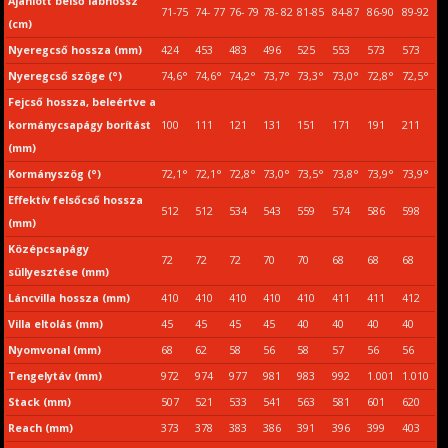
Ajánlott belső lábhossz
71-75
74- 77
76- 79
78- 82
81-85
84-87
86-90
89-92
(cm)
Nyeregcső hossza (mm)
424
453
483
496
525
553
573
573
Nyeregcső szöge (°)
74,6°
74,6°
74,2°
73,7°
73,3°
73,0°
72,8°
72,5°
Fejcső hossza, beleértve a
kormánycsapágy borítást
100
111
121
131
151
171
191
211
(mm)
Kormányszög (°)
72,1°
72,1°
72,8°
73,0°
73,5°
73,8°
73,9°
73,9°
Effektív felsőcső hossza
512
512
534
543
559
574
586
598
(mm)
Középcsapágy
72
72
72
70
70
68
68
68
süllyesztése (mm)
Láncvilla hossza (mm)
410
410
410
410
410
411
411
412
Villa eltolás (mm)
45
45
45
45
40
40
40
40
Nyomvonal (mm)
68
62
58
56
58
57
56
56
Tengelytáv (mm)
972
974
977
981
983
992
1.001
1.010
Stack (mm)
507
521
533
541
563
581
601
620
Reach (mm)
373
378
383
386
391
396
399
403