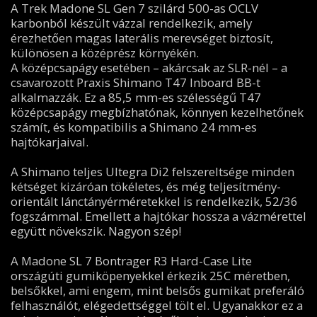
A Trek Madone SL Gen 7 szilárd 500-as OCLV
karbonból készült vázzal rendelkezik, amely
érezhetően magas laterális merevséget biztosít,
különösen a középrész környékén.
A középcsapágy esetében – akárcsak az SLR-nél – a
csavarozott Praxis Shimano T47 Inboard BB-t
alkalmazzák. Ez a 85,5 mm-es szélességű T47
középcsapágy megbízhatónak, könnyen kezelhetőnek
számít, és kompatibilis a Shimano 24 mm-es
hajtókarjaival.
A Shimano teljes Ultegra Di2 felszereltsége minden
kétséget kizáróan tökéletes, és még teljesítmény-
orientált lánctányérméretekkel is rendelkezik, 52/36
fogszámmal. Emellett a hajtókar hossza a vázmérettel
együtt növekszik. Nagyon szép!
A Madone SL 7 Bontrager R3 Hard-Case Lite
országúti gumiköpenyekkel érkezik 25C méretben,
belsőkkel, ami engem, mint belsős gumikat preferáló
felhasználót, elégedettséggel tölt el. Ugyanakkor ez a