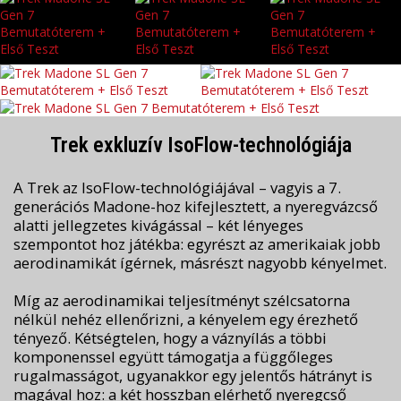
Trek exkluzív IsoFlow-technológiája
A Trek az IsoFlow-technológiájával – vagyis a 7.
generációs Madone-hoz kifejlesztett, a nyeregvázcső
alatti jellegzetes kivágással – két lényeges
szempontot hoz játékba: egyrészt az amerikaiak jobb
aerodinamikát ígérnek, másrészt nagyobb kényelmet.
Míg az aerodinamikai teljesítményt szélcsatorna
nélkül nehéz ellenőrizni, a kényelem egy érezhető
tényező. Kétségtelen, hogy a váznyílás a többi
komponenssel együtt támogatja a függőleges
rugalmasságot, ugyanakkor egy jelentős hátrányt is
magával hoz: a két hosszban elérhető nyeregcső