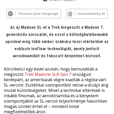
Choose your language
translated by AI
Az új Madone SL-el a Trek kiegészíti a Madone 7.
generációs sorozatát, és ezzel a költséghatékonyabb
opcióval még több ember számára teszi elérhetővé az
exkluzív IsoFlow-technológiát, amely javított
aerodinamikát és fokozott kényelmet biztosít.
Körülbelül egy évvel azután, hogy bemutatták a
megosztó
Trek Madone SLR Gen 7
országúti
kerékpárt, az amerikaiak végre kiadták a régóta várt
SL-verziót. Esztétikai szempontból nézve a dizájn alig
mutat különbségeket. Mivel a technikai eltérések is
inkább finomak, az aerodinamika és a kényelem
szempontjából az SL-verzió teljesítménye hasonlóan
magas szintet érhet el – mindezt kissé
megfizethetőbb áron.