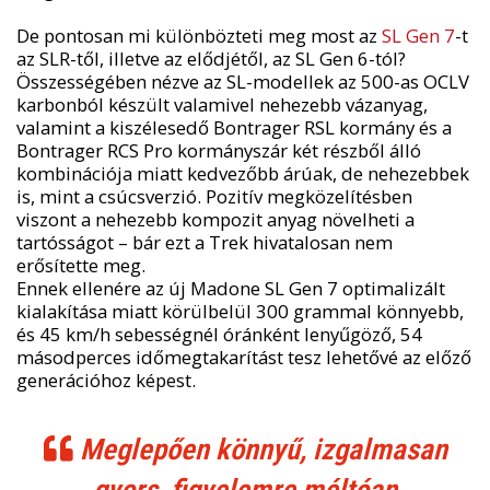
De pontosan mi különbözteti meg most az
SL Gen 7
-t
az SLR-től, illetve az elődjétől, az SL Gen 6-tól?
Összességében nézve az SL-modellek az 500-as OCLV
karbonból készült valamivel nehezebb vázanyag,
valamint a kiszélesedő Bontrager RSL kormány és a
Bontrager RCS Pro kormányszár két részből álló
kombinációja miatt kedvezőbb árúak, de nehezebbek
is, mint a csúcsverzió. Pozitív megközelítésben
viszont a nehezebb kompozit anyag növelheti a
tartósságot – bár ezt a Trek hivatalosan nem
erősítette meg.
Ennek ellenére az új Madone SL Gen 7 optimalizált
kialakítása miatt körülbelül 300 grammal könnyebb,
és 45 km/h sebességnél óránként lenyűgöző, 54
másodperces időmegtakarítást tesz lehetővé az előző
generációhoz képest.
Meglepően könnyű, izgalmasan
gyors, figyelemre méltóan