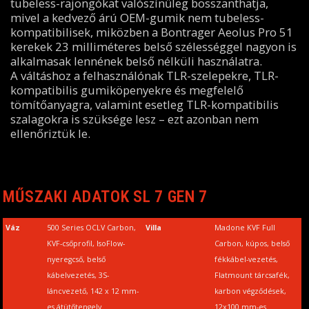
tubeless-rajongókat valószínűleg bosszanthatja,
mivel a kedvező árú OEM-gumik nem tubeless-
kompatibilisek, miközben a Bontrager Aeolus Pro 51
kerekek 23 milliméteres belső szélességgel nagyon is
alkalmasak lennének belső nélküli használatra.
A váltáshoz a felhasználónak TLR-szelepekre, TLR-
kompatibilis gumiköpenyekre és megfelelő
tömítőanyagra, valamint esetleg TLR-kompatibilis
szalagokra is szüksége lesz – ezt azonban nem
ellenőriztük le.
MŰSZAKI ADATOK SL 7 GEN 7
Váz
500 Series OCLV Carbon,
Villa
Madone KVF Full
KVF-csőprofil, IsoFlow-
Carbon, kúpos, belső
nyeregcső, belső
fékkábel-vezetés,
kábelvezetés, 3S-
Flatmount tárcsafék,
láncvezető, 142 x 12 mm-
karbon végződések,
es átütőtengely
12x100 mm-es