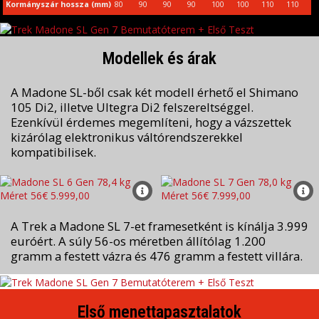
Kormányszár hossza (mm)
80
90
90
90
100
100
110
110
Modellek és árak
A Madone SL-ből csak két modell érhető el Shimano
105 Di2, illetve Ultegra Di2 felszereltséggel.
Ezenkívül érdemes megemlíteni, hogy a vázszettek
kizárólag elektronikus váltórendszerekkel
kompatibilisek.
A Trek a Madone SL 7-et framesetként is kínálja 3.999
euróért. A súly 56-os méretben állítólag 1.200
gramm a festett vázra és 476 gramm a festett villára.
Első menettapasztalatok