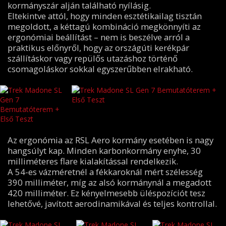
kormányszár alján található nyílásig.
Eltekintve attól, hogy minden esztétikailag tisztán
megoldott, a kéttagú kombináció megkönnyíti az
ergonómiai beállítást – nem is beszélve arról a
praktikus előnyről, hogy az országúti kerékpár
szállításkor vagy repülős utazáshoz történő
csomagoláskor sokkal egyszerűbben elrakható.
Az ergonómia az RSL Aero kormány esetében is nagy
hangsúlyt kap. Minden karbonkormány enyhe, 30
milliméteres flare kialakítással rendelkezik.
A 54-es vázméretnél a fékkaroknál mért szélesség
390 milliméter, míg az alsó kormánynál a megadott
420 milliméter. Ez kényelmesebb üléspozíciót tesz
lehetővé, javított aerodinamikával és teljes kontrollal.