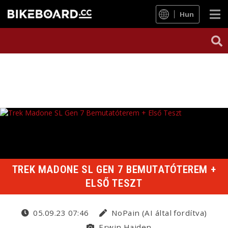
Hun
TREK MADONE SL GEN 7 BEMUTATÓTEREM +
ELSŐ TESZT
05.09.23 07:46
NoPain (AI által fordítva)
Erwin Haiden