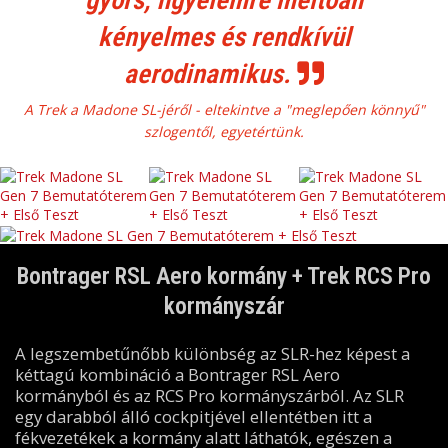
kényelmes és rendkívül
aerodinamikus.
A Trek a Madone SL-jéről - eltekintve a "meglepően könnyű"
szlogentől, egyetértünk.
Bontrager RSL Aero kormány + Trek RCS Pro
kormányszár
A legszembetűnőbb különbség az SLR-hez képest a
kéttagú kombináció a Bontrager RSL Aero
kormányból és az RCS Pro kormányszárból. Az SLR
egy darabból álló cockpitjével ellentétben itt a
fékvezetékek a kormány alatt láthatók, egészen a