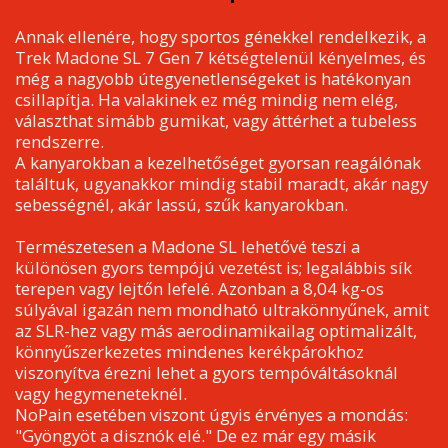
Annak ellenére, hogy sportos génekkel rendelkezik, a
Trek Madone SL 7 Gen 7 kétségtelenül kényelmes, és
még a nagyobb útegyenetlenségeket is hatékonyan
csillapítja. Ha valakinek ez még mindig nem elég,
választhat simább gumikat, vagy áttérhet a tubeless
rendszerre.
A kanyarokban a kezelhetőséget gyorsan reagálónak
találtuk, ugyanakkor mindig stabil maradt, akár nagy
sebességnél, akár lassú, szűk kanyarokban.
Természetesen a Madone SL lehetővé teszi a
különösen gyors tempójú vezetést is; legalábbis sík
terepen vagy lejtőn lefelé. Azonban a 8,04 kg-os
súlyával igazán nem mondható ultrakönnyűnek, amit
az SLR-hez vagy más aerodinamikailag optimalizált,
könnyűszerkezetes mindenes kerékpárokhoz
viszonyítva érezni lehet a gyors tempóváltásoknál
vagy hegymeneteknél.
NoPain esetében viszont úgyis érvényes a mondás:
"Gyöngyöt a disznók elé." De ez már egy másik