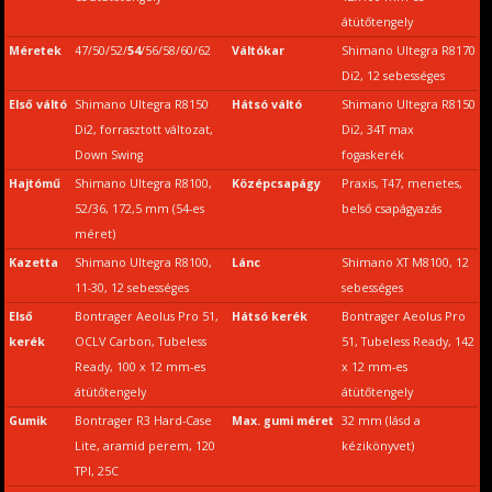
átütőtengely
Méretek
47/50/52/
54
/56/58/60/62
Váltókar
Shimano Ultegra R8170
Di2, 12 sebességes
Első váltó
Shimano Ultegra R8150
Hátsó váltó
Shimano Ultegra R8150
Di2, forrasztott változat,
Di2, 34T max
Down Swing
fogaskerék
Hajtómű
Shimano Ultegra R8100,
Középcsapágy
Praxis, T47, menetes,
52/36, 172,5 mm (54-es
belső csapágyazás
méret)
Kazetta
Shimano Ultegra R8100,
Lánc
Shimano XT M8100, 12
11-30, 12 sebességes
sebességes
Első
Bontrager Aeolus Pro 51,
Hátsó kerék
Bontrager Aeolus Pro
kerék
OCLV Carbon, Tubeless
51, Tubeless Ready, 142
Ready, 100 x 12 mm-es
x 12 mm-es
átütőtengely
átütőtengely
Gumik
Bontrager R3 Hard-Case
Max. gumi méret
32 mm (lásd a
Lite, aramid perem, 120
kézikönyvet)
TPI, 25C