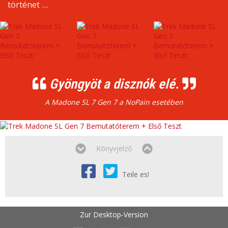
történet ...
Gyöngyöt a disznók elé.
A Madone SL 7 Gen 7 a NoPain esetében
Könyvjelző
Teile es!
Zur Desktop-Version