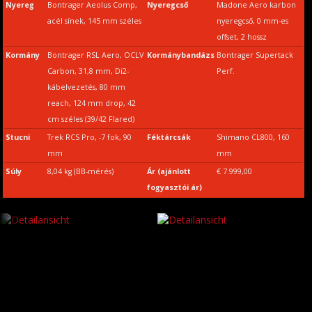
Nyereg
Bontrager Aeolus Comp,
Nyeregcső
Madone Aero karbon
acél sínek, 145 mm széles
nyeregcső, 0 mm-es
offset, 2 hossz
Kormány
Bontrager RSL Aero, OCLV
Kormánybandázs
Bontrager Supertack
Carbon, 31,8 mm, Di2-
Perf.
kábelvezetés, 80 mm
reach, 124 mm drop, 42
cm széles (39/42 Flared)
Stucni
Trek RCS Pro, -7 fok, 90
Féktárcsák
Shimano CL800, 160
mm
mm
Súly
8,04 kg (BB-mérés)
Ár (ajánlott
€ 7.999,00
fogyasztói ár)