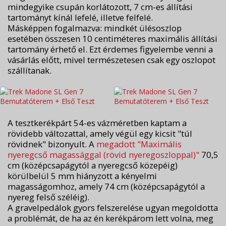
mindegyike csupán korlátozott, 7 cm-es állítási
tartományt kínál lefelé, illetve felfelé.
Másképpen fogalmazva: mindkét ülésoszlop
esetében összesen 10 centiméteres maximális állítási
tartomány érhető el. Ezt érdemes figyelembe venni a
vásárlás előtt, mivel természetesen csak egy oszlopot
szállítanak.
A tesztkerékpárt 54-es vázméretben kaptam a
rövidebb változattal, amely végül egy kicsit "túl
rövidnek" bizonyult. A
megadott "Maximális
nyeregcső magassággal (rövid nyeregoszloppal)"
70,5
cm (középcsapágytól a nyeregcső közepéig)
körülbelül 5 mm hiányzott a kényelmi
magasságomhoz, amely 74 cm (középcsapágytól a
nyereg felső széléig).
A gravelpedálok gyors felszerelése ugyan megoldotta
a problémát, de ha az én kerékpárom lett volna, meg