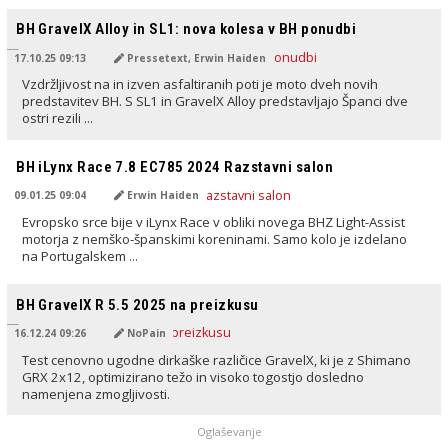
PREVEDENO Z AI
BH GravelX Alloy in SL1: nova kolesa v BH ponudbi
17.10.25 09:13
Pressetext, Erwin Haiden
Vzdržljivost na in izven asfaltiranih poti je moto dveh novih
predstavitev BH. S SL1 in GravelX Alloy predstavljajo Španci dve
ostri rezili ...
PREVEDENO Z AI
BH iLynx Race 7.8 EC785 2024 Razstavni salon
09.01.25 09:04
Erwin Haiden
Evropsko srce bije v iLynx Race v obliki novega BHZ Light-Assist
motorja z nemško-španskimi koreninami. Samo kolo je izdelano
na Portugalskem ...
PREVEDENO Z AI
BH GravelX R 5.5 2025 na preizkusu
16.12.24 09:26
NoPain
Test cenovno ugodne dirkaške različice GravelX, ki je z Shimano
GRX 2x12, optimizirano težo in visoko togostjo dosledno
namenjena zmogljivosti.
Oglaševanje