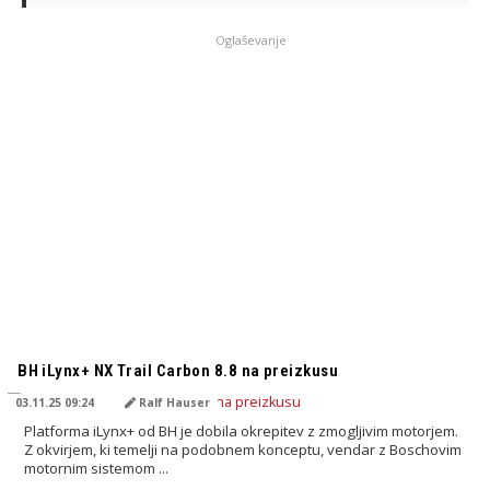
Oglaševanje
PREVEDENO Z AI
BH iLynx+ NX Trail Carbon 8.8 na preizkusu
03.11.25 09:24
Ralf Hauser
Platforma iLynx+ od BH je dobila okrepitev z zmogljivim motorjem.
Z okvirjem, ki temelji na podobnem konceptu, vendar z Boschovim
motornim sistemom ...