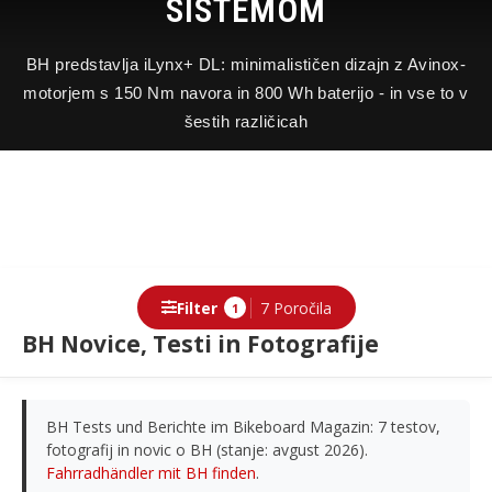
SISTEMOM
BH predstavlja iLynx+ DL: minimalističen dizajn z Avinox-
motorjem s 150 Nm navora in 800 Wh baterijo - in vse to v
šestih različicah
Filter
7 Poročila
1
BH Novice, Testi in Fotografije
BH Tests und Berichte im Bikeboard Magazin: 7 testov,
fotografij in novic o BH (stanje: avgust 2026).
Fahrradhändler mit BH finden
.