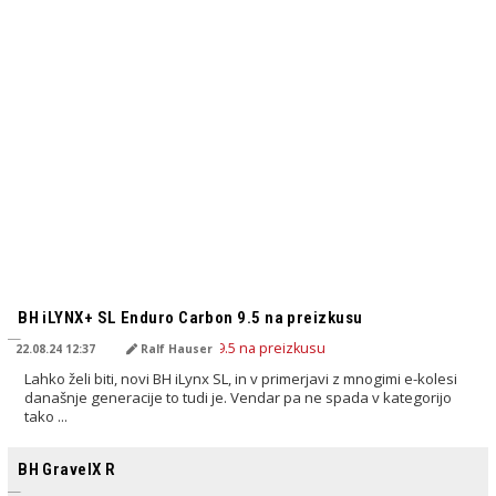
PREVEDENO Z AI
BH iLYNX+ SL Enduro Carbon 9.5 na preizkusu
22.08.24 12:37
Ralf Hauser
Lahko želi biti, novi BH iLynx SL, in v primerjavi z mnogimi e-kolesi
današnje generacije to tudi je. Vendar pa ne spada v kategorijo
tako ...
PREVEDENO Z AI
BH GravelX R