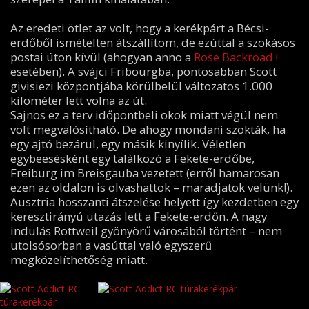
Az eredeti ötlet az volt, hogy a kerékpárt a Bécsi-
erdőből ismételten átszállítom, de ezúttal a szokásos
postai úton kívül (ahogyan anno a
Rose Backroad+
esetében). A svájci Fribourgba, pontosabban Scott
givisiezi központjába körülbelül változatos 1.000
kilométer lett volna az út.
Sajnos ez a terv időpontbeli okok miatt végül nem
volt megvalósítható. De ahogy mondani szokták, ha
egy ajtó bezárul, egy másik kinyílik. Véletlen
egybeesésként egy találkozó a Fekete-erdőbe,
Freiburg im Breisgauba vezetett (erről hamarosan
ezen az oldalon is olvashattok – maradjatok velünk!).
Ausztria hosszanti átszelése helyett így kezdetben egy
keresztirányú utazás lett a Fekete-erdőn. A nagy
indulás Rottweil gyönyörű városából történt – nem
utolsósorban a vasúttal való egyszerű
megközelíthetőség miatt.