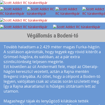
Végállomás a Bodeni-tó
Tovább haladtam a 2.429 méter magas Furka-hágón.
A szálláson ajánlották, hogy tegyek egy rövid kitérőt a
Grimsel-hágóra, és valóban, az a pár extra
szintkülönbség teljesen megérte.
Ezt követően az út Andermatt felé, majd az Oberalp-
hágón keresztül vezetett, aztán a Rajna mentén
Bregenz irányába. Az ötlet, hogy a célpont a Boden-tó
legyen, valójában csak az utazás során született meg.
Így a Rajna akaratlanul is hűséges útitársam lett az
utamon.
Magashegyi tájak és lenyűgöző kilátások tették