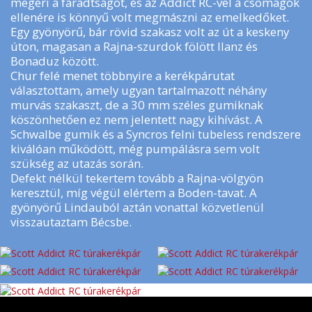
megéri a fáradtságot, és az Addict RC-vel a csomagok
ellenére is könnyű volt megmászni az emelkedőket.
Egy gyönyörű, bár rövid szakasz volt az út a keskeny
úton, magasan a Rajna-szurdok fölött Ilanz és
Bonaduz között.
Chur felé menet többnyire a kerékpárutat
választottam, amely ugyan tartalmazott néhány
murvás szakaszt, de a 30 mm széles gumiknak
köszönhetően ez nem jelentett nagy kihívást. A
Schwalbe gumik és a Syncros felni tubeless rendszere
kiválóan működött, még pumpálásra sem volt
szükség az utazás során.
Defekt nélkül tekertem tovább a Rajna-völgyön
keresztül, míg végül elértem a Boden-tavat. A
gyönyörű Lindauból aztán vonattal közvetlenül
visszautaztam Bécsbe.