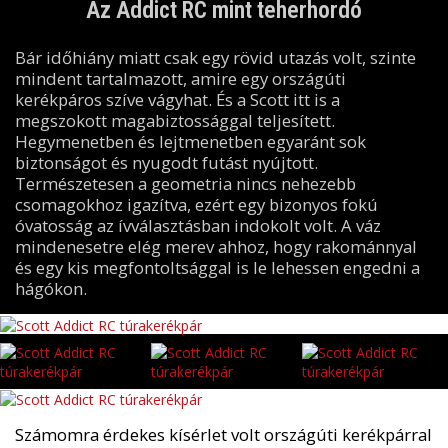
Az Addict RC mint teherhordó
Bár időhiány miatt csak egy rövid utazás volt, szinte
mindent tartalmazott, amire egy országúti
kerékpáros szíve vágyhat. És a Scott itt is a
megszokott magabiztossággal teljesített.
Hegymenetben és lejtmenetben egyaránt sok
biztonságot és nyugodt futást nyújtott.
Természetesen a geometria nincs nehezebb
csomagokhoz igazítva, ezért egy bizonyos fokú
óvatosság az ívválasztásban indokolt volt. A váz
mindenesetre elég merev ahhoz, hogy rakománnyal
és egy kis megfontoltsággal is le lehessen engedni a
hágókon.
Számomra érdekes kísérlet volt országúti kerékpárral