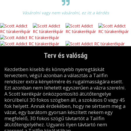
Vásárolni vagy nem vásárolni, ez itt a kérdés
Terv és valóság
Kezdetben kisebb és könnyebb nyeregtáskát
terveztem, végül azonban a választás a Tailfin
rendszer extra kényelmére és rugalmasságára esett.
Ezt azonban nem lehetett egyszerűen a vázra szerelni.
A Scott kerékpár önközpontosító átütőtengelye
körülbelül 30 fokos szögben áll, a szokásos 0 vagy 45
fok helyett. Annak érdekében, hogy ne sértsem meg a
vázat, egy barátom gyorsan készített nekem egy
megfelelő, 30 fokos szögű távtartót a Tailfin
átütőtengelyéhez. Ugyanis ilyen távtartó nem
szerepel a Tailfin kínálatában.