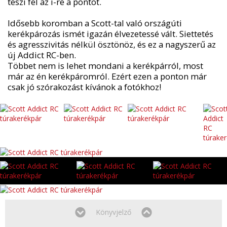
teszi fel az i-re a pontot.
Idősebb koromban a Scott-tal való országúti
kerékpározás ismét igazán élvezetessé vált. Siettetés
és agresszivitás nélkül ösztönöz, és ez a nagyszerű az
új Addict RC-ben.
Többet nem is lehet mondani a kerékpárról, most
már az én kerékpáromról. Ezért ezen a ponton már
csak jó szórakozást kívánok a fotókhoz!
Könyvjelző