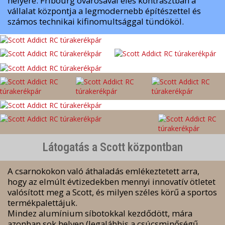
helyére. Fribourg óvárosával éles kontrasztban a
vállalat központja a legmodernebb építészettel és
számos technikai kifinomultsággal tündököl.
Látogatás a Scott központban
A csarnokokon való áthaladás emlékeztetett arra,
hogy az elmúlt évtizedekben mennyi innovatív ötletet
valósított meg a Scott, és milyen széles körű a sportos
termékpalettájuk.
Mindez alumínium síbotokkal kezdődött, mára
azonban sok helyen (legalábbis a csúcsminőségű