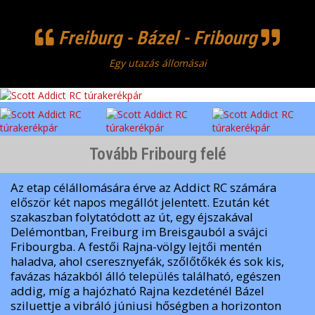
Freiburg - Bázel - Fribourg
Egy utazás állomásai
Tovább Fribourg felé
Az etap célállomására érve az Addict RC számára
először két napos megállót jelentett. Ezután két
szakaszban folytatódott az út, egy éjszakával
Delémontban, Freiburg im Breisgauból a svájci
Fribourgba. A festői Rajna-völgy lejtői mentén
haladva, ahol cseresznyefák, szőlőtőkék és sok kis,
favázas házakból álló település található, egészen
addig, míg a hajózható Rajna kezdeténél Bázel
sziluettje a vibráló júniusi hőségben a horizonton