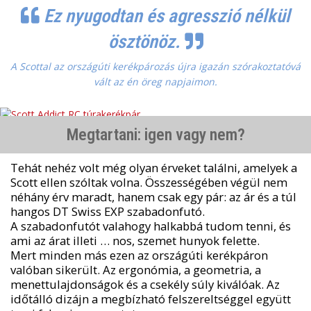
Ez nyugodtan és agresszió nélkül
ösztönöz.
A Scottal az országúti kerékpározás újra igazán szórakoztatóvá
vált az én öreg napjaimon.
Megtartani: igen vagy nem?
Tehát nehéz volt még olyan érveket találni, amelyek a
Scott ellen szóltak volna. Összességében végül nem
néhány érv maradt, hanem csak egy pár: az ár és a túl
hangos DT Swiss EXP szabadonfutó.
A szabadonfutót valahogy halkabbá tudom tenni, és
ami az árat illeti … nos, szemet hunyok felette.
Mert minden más ezen az országúti kerékpáron
valóban sikerült. Az ergonómia, a geometria, a
menettulajdonságok és a csekély súly kiválóak. Az
időtálló dizájn a megbízható felszereltséggel együtt