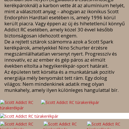
kerékpároknál) a karbon vette át az alumínium helyét,
mint a választott anyag – ahogyan az ikonikus Scott
Endorphin Hardtail esetében is, amely 1996 körül
került piacra. Vagy éppen az új és hihetetlenül könnyű
Addict RC esetében, amely közel 30 évvel később
biztonságosan idehozott engem.
De a rejtett sztárok számomra azok a Scott Spark
kerékpárok, amelyekkel Nino Schurter érzésre
megszámlálhatatlan versenyt nyert. Progresszív és
innovatív, ez az ember és gép páros az elmúlt
években eltolta a hegyikerékpár-sport határait.
Az épületen tett körséta és a munkatársak pozitív
energiája mély benyomást tett rám. Egy dolog
világos: Nem mindenkinek adatik meg olyan
munkahely, amely ilyen különleges hangulattal bír.