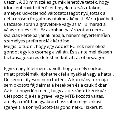
utazni. A 30 mm széles gumik lehetővé tették, hogy
időnként rövid kitérőket tegyek murvás utakon,
amelyek üdvözlendő változatosságot nyújtottak a
néha erősen forgalmas utakhoz képest. Bár a jövőbeli
utazások során a gravelbike vagy az MTB marad a
választott eszköz. Ez azonban határozottan nem a
svájciak kerékpárjának hibája, hanem egyértelműen
személyes preferenciák kérdése.
Mégis jó tudni, hogy egy Addict RC-nek nem okoz
gondot egy kis csomag a vállán. És szinte mellékesen
biztonságosan és defekt nélkül vitt át öt országon.
Egyik nagy félelmem az volt, hogy a mély cockpit
miatt problémák léphetnek fel a nyakkal vagy a háttal.
De semmi ilyesmi nem történt. A kormány formája
sem okozott fájdalmat a kezekben és a csuklókban.
Az is könnyedén ment, hogy az országúti kerékpár
üléspozíciója és a gravel vagy MTB közötti váltás,
amely a múltban gyakran hosszabb megszokást
igényelt, a könnyű Scott-tal gond nélkül sikerült.