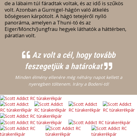
de a lábaim túl fáradtak voltak, és az idő is szűkös
volt. Azonban a Gurnigel-hágón való átkelés
bőségesen kárpótolt. A hágó tetejéről nyíló
panoráma, amelyen a Thuni-tó és az
Eiger/Mönch/Jungfrau hegyek láthatók a háttérben,
páratlan volt.
Az volt a cél, hogy tovább
feszegetjük a határokat
Minden élmény ellenére még néhány napot kellett a
nyeregben töltenem. Irány a Bodeni-tó!