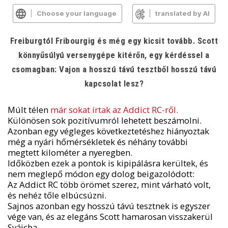
Choose your language
translated by AI
Freiburgtól Fribourgig és még egy kicsit tovább. Scott
könnyűsúlyú versenygépe kitérőn, egy kérdéssel a
csomagban: Vajon a hosszú távú tesztből hosszú távú
kapcsolat lesz?
Múlt télen
már sokat írtak az Addict RC-ről.
Különösen sok pozitívumról lehetett beszámolni.
Azonban egy végleges következtetéshez hiányoztak
még a nyári hőmérsékletek és néhány további
megtett kilométer a nyeregben.
Időközben ezek a pontok is kipipálásra kerültek, és
nem meglepő módon egy dolog beigazolódott:
Az Addict RC több örömet szerez, mint várható volt,
és nehéz tőle elbúcsúzni.
Sajnos azonban egy hosszú távú tesztnek is egyszer
vége van, és az elegáns Scott hamarosan visszakerül
Svájcba.