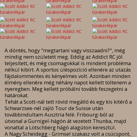
A döntés, hogy "megtartani vagy visszaadni?", még
mindig nem született meg. Eddig az Addict RC jól
teljesített, és még csomagokkal is mindent probléma
nélkül kibírt. A sportos üléspozíció ellenére az utazás
fájdalommentes és kényelmes volt. Azonban minden
élmény ellenére még néhány napot kellett töltenem a
nyeregben. Meg kellett próbálni tovább feszegetni a
határokat.
Tehát a Scott-nál tett rövid megálló és egy kis kitérő a
Schwarzsee-nél zajló Tour de Suisse után
továbbindultam Ausztria felé. Fribourg-ból az
útvonal a Gurnigel-hágón át vezetett Thunba, majd
vonattal a Lötschberg hágó alagúton keresztül.
A Nagy Scheidegg - Grimsel szakasz volt a csúcspont,