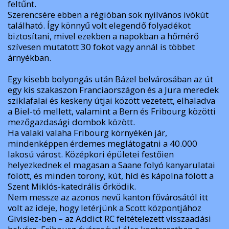
feltűnt.
Szerencsére ebben a régióban sok nyilvános ivókút
található. Így könnyű volt elegendő folyadékot
biztosítani, mivel ezekben a napokban a hőmérő
szívesen mutatott 30 fokot vagy annál is többet
árnyékban.
Egy kisebb bolyongás után Bázel belvárosában az út
egy kis szakaszon Franciaországon és a Jura meredek
sziklafalai és keskeny útjai között vezetett, elhaladva
a Biel-tó mellett, valamint a Bern és Fribourg közötti
mezőgazdasági dombok között.
Ha valaki valaha Fribourg környékén jár,
mindenképpen érdemes meglátogatni a 40.000
lakosú várost. Középkori épületei festőien
helyezkednek el magasan a Saane folyó kanyarulatai
fölött, és minden torony, kút, híd és kápolna fölött a
Szent Miklós-katedrális őrködik.
Nem messze az azonos nevű kanton fővárosától itt
volt az ideje, hogy letérjünk a Scott központjához
Givisiez-ben – az Addict RC feltételezett visszaadási