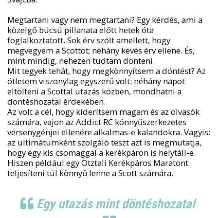
Megtartani vagy nem megtartani? Egy kérdés, ami a
közelgő búcsú pillanata előtt hetek óta
foglalkoztatott. Sok érv szólt amellett, hogy
megvegyem a Scottot; néhány kevés érv ellene. És,
mint mindig, nehezen tudtam dönteni.
Mit tegyek tehát, hogy megkönnyítsem a döntést? Az
ötletem viszonylag egyszerű volt: néhány napot
eltölteni a Scottal utazás közben, mondhatni a
döntéshozatal érdekében.
Az volt a cél, hogy kiderítsem magam és az olvasók
számára, vajon az Addict RC könnyűszerkezetes
versenygénjei ellenére alkalmas-e kalandokra. Vagyis:
az ultimátumként szolgáló teszt azt is megmutatja,
hogy egy kis csomaggal a kerékpáron is helytáll-e.
Hiszen például egy Ötztali Kerékpáros Maratont
teljesíteni túl könnyű lenne a Scott számára.
Egy utazás mint döntéshozatal