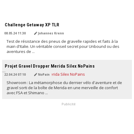
TRADUIT PAR L'IA
Challenge Getaway XP TLR
08.05.24 11:30
Johannes Krenn
Test de résistance des pneus de gravelle rapides et faits à la
main d'Italie. Un véritable conseil secret pour Unbound ou des
aventures de ...
TRADUIT PAR L'IA
Projet Gravel Dropper Merida Silex NoPains
22.04.24 07:10
NoPain
Showroom : La métamorphose du dernier vélo d'aventure et de
gravel sorti de la boîte de Merida en une merveille de confort
avec FSA et Shimano ...
Publicité