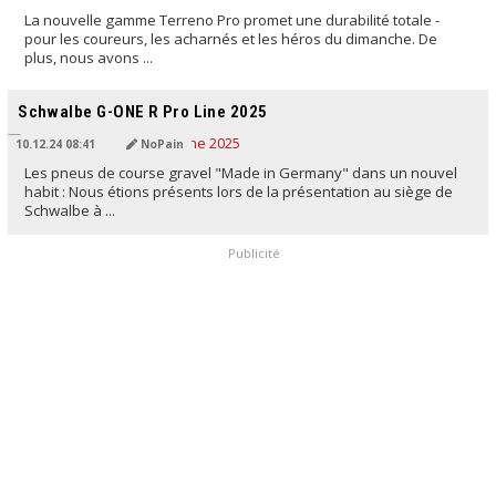
La nouvelle gamme Terreno Pro promet une durabilité totale -
pour les coureurs, les acharnés et les héros du dimanche. De
plus, nous avons ...
TRADUIT PAR L'IA
Schwalbe G-ONE R Pro Line 2025
10.12.24 08:41
NoPain
Les pneus de course gravel "Made in Germany" dans un nouvel
habit : Nous étions présents lors de la présentation au siège de
Schwalbe à ...
Publicité