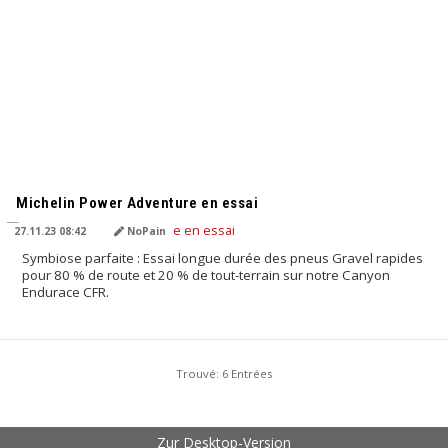
TRADUIT PAR L'IA
Michelin Power Adventure en essai
27.11.23 08:42
NoPain
Symbiose parfaite : Essai longue durée des pneus Gravel rapides
pour 80 % de route et 20 % de tout-terrain sur notre Canyon
Endurace CFR.
Trouvé: 6 Entrées
Zur Desktop-Version