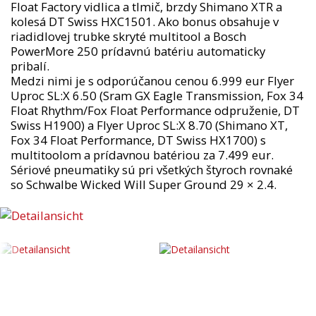
Float Factory vidlica a tlmič, brzdy Shimano XTR a
kolesá DT Swiss HXC1501. Ako bonus obsahuje v
riadidlovej trubke skryté multitool a Bosch
PowerMore 250 prídavnú batériu automaticky
pribalí.
Medzi nimi je s odporúčanou cenou 6.999 eur Flyer
Uproc SL:X 6.50 (Sram GX Eagle Transmission, Fox 34
Float Rhythm/Fox Float Performance odpruženie, DT
Swiss H1900) a Flyer Uproc SL:X 8.70 (Shimano XT,
Fox 34 Float Performance, DT Swiss HX1700) s
multitoolom a prídavnou batériou za 7.499 eur.
Sériové pneumatiky sú pri všetkých štyroch rovnaké
so Schwalbe Wicked Will Super Ground 29 × 2.4.