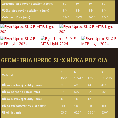
Zníženie stredového zloženia (mm)
30
30
30
30
Výška stredového zloženia (mm)
344
344
344
344
Celková dĺžka (mm)
1945
1979
2004
2040
GEOMETRIA UPROC SL:X NÍZKA POZÍCIA
S
M
L
XL
Veľkosť
155-165
165-175
175-185
185-195
Dĺžka sedlovej trubky (mm)
380
400
440
480
Dĺžka horného rámu (mm)
571
605
629
664
Dĺžka hlavovej trubky (mm)
100
110
120
135
Dĺžka reťazových vzpier (mm)
453
453
453
453
Uhol riadenia
65,0°
65,0°
65,0°
65,0°