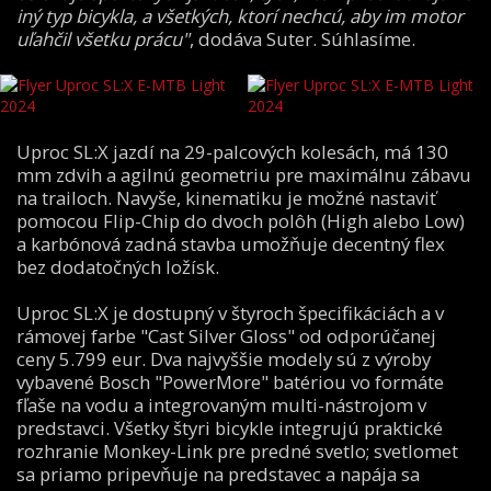
iný typ bicykla, a všetkých, ktorí nechcú, aby im motor
uľahčil všetku prácu"
, dodáva Suter. Súhlasíme.
Uproc SL:X jazdí na 29-palcových kolesách, má 130
mm zdvih a agilnú geometriu pre maximálnu zábavu
na trailoch. Navyše, kinematiku je možné nastaviť
pomocou Flip-Chip do dvoch polôh (High alebo Low)
a karbónová zadná stavba umožňuje decentný flex
bez dodatočných ložísk.
Uproc SL:X je dostupný v štyroch špecifikáciách a v
rámovej farbe "Cast Silver Gloss" od odporúčanej
ceny 5.799 eur. Dva najvyššie modely sú z výroby
vybavené Bosch "PowerMore" batériou vo formáte
fľaše na vodu a integrovaným multi-nástrojom v
predstavci. Všetky štyri bicykle integrujú praktické
rozhranie Monkey-Link pre predné svetlo; svetlomet
sa priamo pripevňuje na predstavec a napája sa