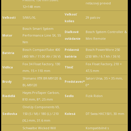
reťazový prevod
12×148 mm
Veľkosť
Veľkosti
S/M/L/XL
29 palcov
kolies
Bosch Smart System
Diaľkové
Bosch System Controller &
Motor
Performance Line SX, 55
ovládanie
Mini Remote
Nm
Bosch CompactTube 400
Prídavná
Bosch PowerMore 250
Batéria
(400 Wh / 11.00 Ah / 36 V)
batéria
(250 Wh / 6.7 Ah / 36 V)
Fox 34 Float Factory, 130
Fox Float Factory, 210 ×
Vidlica
Tlmič
mm, 15 × 110 mm
47,5 mm
Shimano XTR BR-M9120 &
Satori Ursa, 35 × 35 mm,
Brzdy
Predstavec*
BL-M9120
0°
Hayes ProTaper Carbon,
Riadidlá
Sedlo
Fizik Ridon
810 mm, 8°, 25 mm
OneUp Components V3,
Sedlovka
150 (S / M) / 180 (L) / 210
Kolesá
DT Swiss HXC1501, 30 mm
(XL) mm, 31.6 mm
Schwalbe Wicked Will
Kompatibilné s