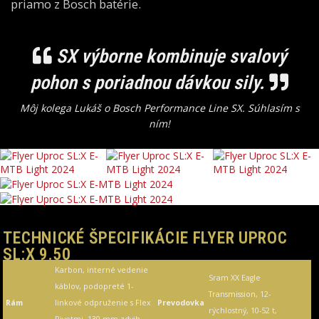
priamo z Bosch batérie.
SX výborne kombinuje svalový
pohon s poriadnou dávkou sily.
Môj kolega Lukáš o Bosch Performance Line SX. Súhlasím s
ním!
TECHNICKÉ ŠPECIFIKÁCIE FLYER UPROC
SL:X 9.50
Karbon, interné vedenie
Sram XX Eagle
káblov, podopreté 1-
Transmission, 12-
Rám
linkové odpruženie s Flex
Prevodovka
rýchlostný, 10-52 t,
Pivotmi, 130 mm zdvih,