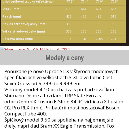
Uhol sedlovej trubky (efektívny)
77.3°
77.1°
77.0°
76.8°
Stack (mm)
605
614
623
637
Reach (mm)
435
465
485
515
Pokles stredovej osky (mm)
38
38
38
38
Výška stredovej osky (mm)
336
336
336
336
Celková dĺžka (mm)
1946
1981
2005
2041
Modely a ceny
Ponúkané je nové Uproc SL:X v štyroch modelových
špecifikáciách vo veľkostiach S-XL a vo farbe Cast
Silver Gloss od 5.799 do 9.999 eur.
Vstupný model 4.10 prichádza s prehadzovačkou
Shimano Deore a brzdami TRP Slate Evo a s
odpružením X Fusion E-Slide 34 RC vidlica a X Fusion
O2 Pro RLX tlmič. Pri batérii musí postačovať Bosch
CompactTube 400.
Špičkový model 9.50 sa spolieha na najjemnejšie
diely, napríklad Sram XX Eagle Transmission, Fox