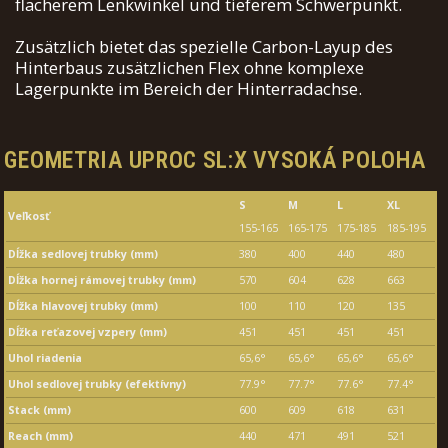
flacherem Lenkwinkel und tieferem Schwerpunkt.
Zusätzlich bietet das spezielle Carbon-Layup des
Hinterbaus zusätzlichen Flex ohne komplexe
Lagerpunkte im Bereich der Hinterradachse.
GEOMETRIA UPROC SL:X VYSOKÁ POLOHA
S
M
L
XL
Veľkosť
155-165
165-175
175-185
185-195
Dĺžka sedlovej trubky (mm)
380
400
440
480
Dĺžka hornej rámovej trubky (mm)
570
604
628
663
Dĺžka hlavovej trubky (mm)
100
110
120
135
Dĺžka reťazovej vzpery (mm)
451
451
451
451
Uhol riadenia
65,6°
65,6°
65,6°
65,6°
Uhol sedlovej trubky (efektívny)
77.9°
77.7°
77.6°
77.4°
Stack (mm)
600
609
618
631
Reach (mm)
440
471
491
521