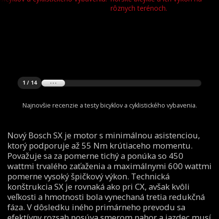
1 / 14
Najnovšie recenzie a testy bicyklov a cyklistického vybavenia.
Nový Bosch SX je motor s minimálnou asistenciou,
ktorý podporuje až 55 Nm krútiaceho momentu.
Považuje sa za pomerne tichý a ponúka so 450
wattmi trvalého zaťaženia a maximálnymi 600 wattmi
pomerne vysoký špičkový výkon. Technická
konštrukcia SX je rovnaká ako pri CX, avšak kvôli
veľkosti a hmotnosti bola vynechaná tretia redukčná
fáza. V dôsledku iného primárneho prevodu sa
efektívny rozsah posúva smerom nahor a jazdec musí