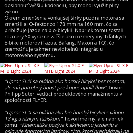
dosiahnuť vyššiu kadenciu, aby mohol využiť plný
výkon.
Okrem zmenšenia vonkajšej šírky puzdra motora sa
zmenšil aj Q-faktor zo 178 mm na 160 mm, čo sa
približuje jazde na bio-bicykli. Napriek tomu zostali
rozmery SX výrazne väčšie ako rozmery iných ľahkých
E-bike motorov (Fazua, Bafang, Maxon a TQ), čo
znemožňuje takmer neviditeľnú integráciu
motorového systému.
"Uproc SL:X sa ovláda ako horský bicykel bez motora,
ale má potrebný boost pre kopec uphill-flow"
, hovorí
Philipp Suter, vedúci produktového manažmentu v
spoločnosti FLYER.
"Uproc SL:X sa ovláda ako bio-horský bicykel s váhou
18 kg a nízkym ťažiskom"
, hovoríme my, ale napriek
tomu:
"Kinematika pozýva k aktívnemu jazdeniu a
oslovuje športových jazdcov, tých, ktorí prechádzajú na