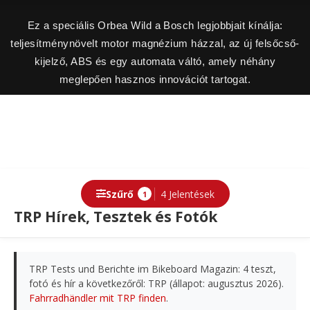
Ez a speciális Orbea Wild a Bosch legjobbjait kínálja:
teljesítménynövelt motor magnézium házzal, az új felsőcső-
kijelző, ABS és egy automata váltó, amely néhány
meglepően hasznos innovációt tartogat.
Szűrő
4 Jelentések
1
TRP Hírek, Tesztek és Fotók
TRP Tests und Berichte im Bikeboard Magazin: 4 teszt,
fotó és hír a következőről: TRP (állapot: augusztus 2026).
Fahrradhändler mit TRP finden
.