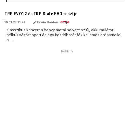
AI ÁLTAL FORDÍTVA
TRP EVO12 és TRP Slate EVO tesztje
19.03.25 11:49
Erwin Haiden
Klasszikus koncert a heavy metal helyett: Az új, akkumulátor
nélküli váltócsoport és egy kezdőbarát fék kellemes erőátvitellel
a ...
Reklám