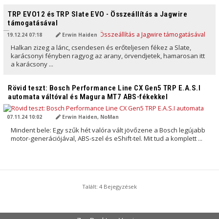
AI ÁLTAL FORDÍTVA
TRP EVO12 és TRP Slate EVO - Összeállítás a Jagwire
támogatásával
19.12.24 07:18
Erwin Haiden
Halkan zizeg a lánc, csendesen és erőteljesen fékez a Slate,
karácsonyi fényben ragyog az arany, örvendjetek, hamarosan itt
a karácsony ...
AI ÁLTAL FORDÍTVA
Rövid teszt: Bosch Performance Line CX Gen5 TRP E.A.S.I
automata váltóval és Magura MT7 ABS-fékekkel
07.11.24 10:02
Erwin Haiden, NoMan
Mindent bele: Egy szűk hét valóra vált jövőzene a Bosch legújabb
motor-generációjával, ABS-szel és eShift-tel. Mit tud a komplett ...
Talált: 4 Bejegyzések