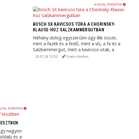
AI ÁLTAL FORDÍTVA
BOSCH SX KAVICSOS TÚRA A CHORINSKY-
KLAUSE-HOZ SALZKAMMERGUTBAN
Néhány dolog egyszerűen úgy illik össze,
mint a fazék és a fedő, mint a víz, a fa és a
Salzkammergut, mint a kavicsos utak, a
gravel ...
25.07.24 12:03
Erwin Haiden
ÁLTAL FORDÍTVA
TESZTBEN
egy nagyon
oldalú és a