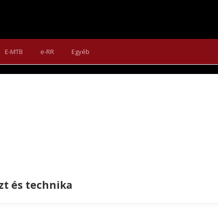
E-MTB
e-RR
Egyéb
t és technika