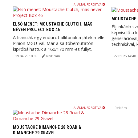
AI ÁLTAL FORDÍTVA
MOUSTACHE 2
ELSŐ MENET: MOUSTACHE CLUTCH, MÁS
Élj inkább s
NÉVEN PROJECT BOX 46
képviselő a 
A franciák egy endurót állítanak a játék mellé
generációval
Pinion MGU-val. Már a sajtóbemutatón
technikával, 
kipróbálhattuk a 160/170 mm-es fullyt.
Összegzés: ...
29.04.25 10:08
NoBrain
22.01.25 14:48
Reklám
AI ÁLTAL FORDÍTVA
MOUSTACHE DIMANCHE 28 ROAD &
DIMANCHE 29 GRAVEL