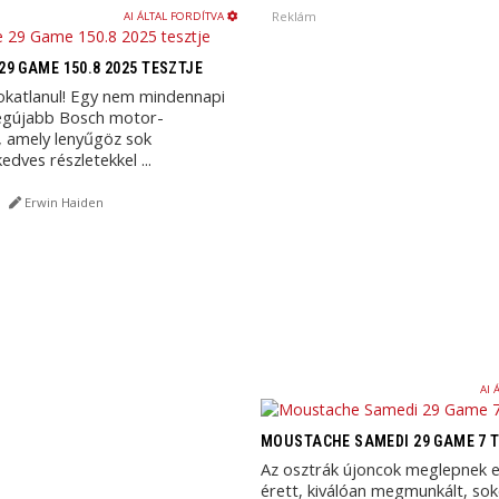
Reklám
AI ÁLTAL FORDÍTVA
9 GAME 150.8 2025 TESZTJE
zokatlanul! Egy nem mindennapi
legújabb Bosch motor-
, amely lenyűgöz sok
kedves részletekkel ...
Erwin Haiden
AI 
MOUSTACHE SAMEDI 29 GAME 7 
Az osztrák újoncok meglepnek 
érett, kiválóan megmunkált, sok