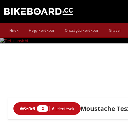
Hírek
Hegyikerékpár
Országúti kerékpár
Gravel
Moustache Tesz
Szűrő
6 Jelentések
2