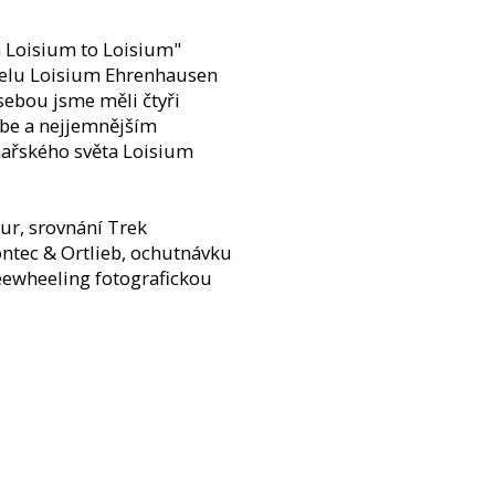
om Loisium to Loisium"
otelu Loisium Ehrenhausen
sebou jsme měli čtyři
lube a nejjemnějším
nařského světa Loisium
our, srovnání Trek
ontec & Ortlieb, ochutnávku
reewheeling fotografickou