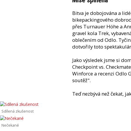
Mise splněna
Bitva je dobojována a lid
bikepackingového dobrodr
přes Turnauer Höhe a Anna
gravel kola Trek, vybaven
oblečením od Odlo. Tyčin
dotvořily toto spektakulá
Jako výsledek jsme si dom
Checkpoint vs. Checkmate 
Winforce a recenzi Odlo G
soutěž".
Teď nezbývá než čekat, ja
Sdílená zkušenost
Nečekané