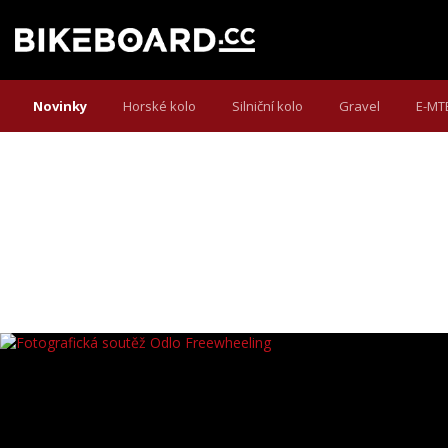
Novinky
Horské kolo
Silniční kolo
Gravel
E-MT