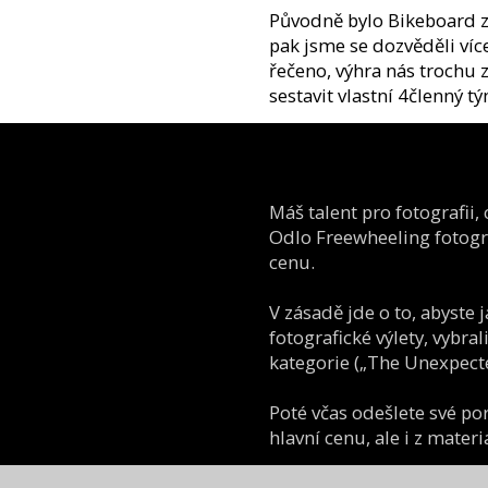
Původně bylo Bikeboard z
pak jsme se dozvěděli víc
řečeno, výhra nás trochu z
sestavit vlastní 4členný tý
Máš talent pro fotografii,
Odlo Freewheeling fotograf
cenu.
V zásadě jde o to, abyste 
fotografické výlety, vybra
kategorie („The Unexpected
Poté včas odešlete své po
hlavní cenu, ale i z mater