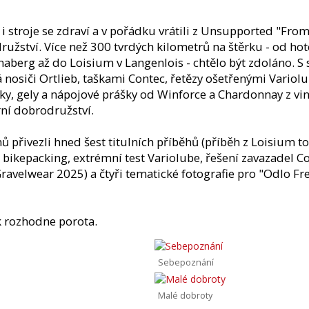
é i stroje se zdraví a v pořádku vrátili z Unsupported "Fr
užství. Více než 300 tvrdých kilometrů na štěrku - od h
berg až do Loisium v Langenlois - chtělo být zdoláno. S 
á nosiči Ortlieb, taškami Contec, řetězy ošetřenými Vario
ky, gely a nápojové prášky od Winforce a Chardonnay z vi
rní dobrodružství.
ů přivezli hned šest titulních příběhů (příběh z Loisium t
bikepacking, extrémní test Variolube, řešení zavazadel C
ravelwear 2025) a čtyři tematické fotografie pro "Odlo F
k rozhodne porota.
Sebepoznání
Malé dobroty