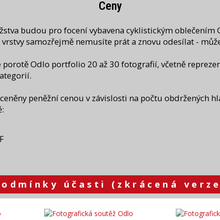
Ceny
užstva budou pro focení vybavena cyklistickým oblečením 
 vrstvy samozřejmě nemusíte prát a znovu odesílat - můžet
porotě Odlo portfolio 20 až 30 fotografií, včetně reprezen
ategorií.
ceněny peněžní cenou v závislosti na počtu obdržených hl
:
F
Podmínky účasti (zkrácená verze