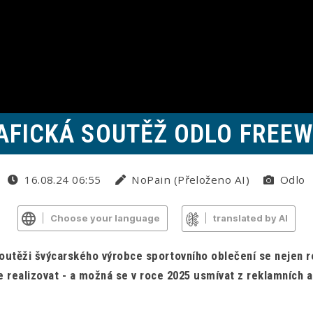
AFICKÁ SOUTĚŽ ODLO FREEW
16.08.24 06:55
NoPain (Přeloženo AI)
Odlo
Choose your language
translated by AI
soutěži švýcarského výrobce sportovního oblečení se nejen roz
se realizovat - a možná se v roce 2025 usmívat z reklamních 