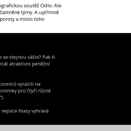
grafickou soutěž Odlo. Ale
zúčastněné týmy. A upřímně
 poroty a místo toho
 se stejnou vášní? Pak ti
hrát atraktivní peněžní
ovníci) vyrazili na
é snímky pro čtyři různé
).
 nejvíce hlasy vyhrává