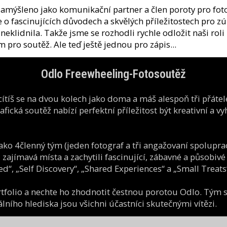
amýšleno jako komunikační partner a člen poroty pro foto
e o fascinujících důvodech a skvělých příležitostech pro 
neklidnila. Takže jsme se rozhodli rychle odložit naši roli
m pro soutěž. Ale teď ještě jednou pro zápis...
Odlo Freewheeling-Fotosoutěž
 cítíš se na dvou kolech jako doma a máš alespoň tři přátele
ická soutěž nabízí perfektní příležitost být kreativní a vy
jako 4členný tým (jeden fotograf a tři angažovaní spoluprac
li zajímavá místa a zachytili fascinující, zábavné a působiv
“, „Self Discovery“, „Shared Experiences“ a „Small Treats“
rtfolio a nechte ho zhodnotit čestnou porotou Odlo. Tým s
iálního hlediska jsou všichni účastníci skutečnými vítězi.