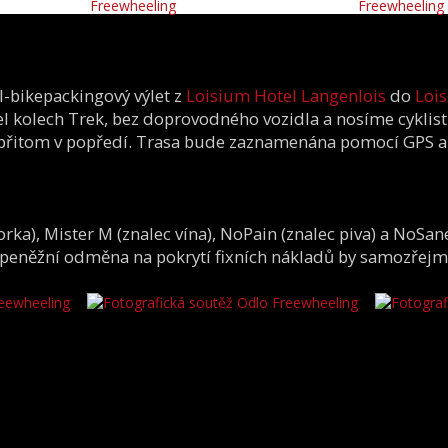
el-bikepackingový výlet z
Loisium Hotel Langenlois
do
Lois
l kolech Trek, bez doprovodného vozidla a nosíme cyklist
u přitom v popředí. Trasa bude zaznamenána pomocí GPS a
ka), Mister M (znalec vína), NoPain (znalec piva) a NoSane
hu peněžní odměna na pokrytí fixních nákladů by samozřejm