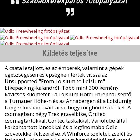
Szabadkerékpáros fotópályázat
Küldetés teljesítve
A csata lezajlott, és az emberek, valamint a gépek
egészségesen és épségben tértek vissza az
Unsupported "From Loisium to Loisium"
bikepacking-kalandról. Több mint 300 kemény
kavicsos kilométer - a Loisium Hotel Ehrenhausentől
a Turnauer Höhe-n és az Annabergen át a Loisiumig
Langenloisban - várt arra, hogy meghódítsák őket. A
csomagban: négy Trek gravelbike, Ortlieb
csomagtartókkal, Contec táskákkal, Variolube által
karbantartott láncokkal és a legfinomabb Odlo
szövetekkel felszerelve. A Winforce szeletei, zseléi és