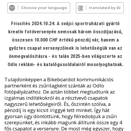
Choose your language
translated by AI
Frissítés 2024.10.24: A svájci sportruházati gyártó
kreatív fotóversenyén nemcsak három összdíjazású,
összesen 10.000 CHF értékű pénzdíj vár, hanem a
győztes csapat versenyzőinek is lehetőségük van az
önmegvalósításra - és talán 2025-ben világszerte az
Odlo reklám- és katalógusoldalairól mosolyoghatnak.
Tulajdonképpen a Bikeboardot kommunikációs
partnerként és zsűritagként szánták az Odlo
fotópályázathoz. De aztán többet megtudtunk az
izgalmas indítékokról és a résztvevő csapatok
nagyszerű lehetőségeiről. És, őszintén szólva, a
pénzdíj is egy kicsit iriggyé tett minket. Így hát
gyorsan úgy döntöttünk, hogy félredobjuk a zsűri
szerepünket, és inkább magunk állítunk össze egy 4
fős csapatot a versenyre. De most még egyszer, hogy