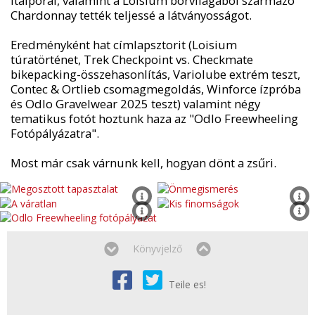
italporai, valamint a Loisium borvilágából származó
Chardonnay tették teljessé a látványosságot.
Eredményként hat címlapsztorit (Loisium
túratörténet, Trek Checkpoint vs. Checkmate
bikepacking-összehasonlítás, Variolube extrém teszt,
Contec & Ortlieb csomagmegoldás, Winforce ízpróba
és Odlo Gravelwear 2025 teszt) valamint négy
tematikus fotót hoztunk haza az "Odlo Freewheeling
Fotópályázatra".
Most már csak várnunk kell, hogyan dönt a zsűri.
Könyvjelző
Teile es!