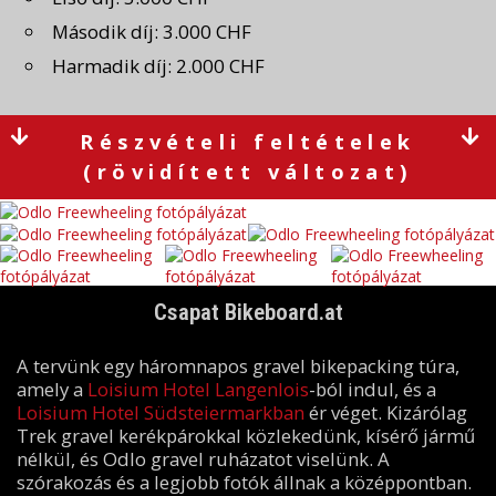
Második díj: 3.000 CHF
Harmadik díj: 2.000 CHF
Részvételi feltételek
(rövidített változat)
Csapat Bikeboard.at
A tervünk egy háromnapos gravel bikepacking túra,
amely a
Loisium Hotel Langenlois
-ból indul, és a
Loisium Hotel Südsteiermarkban
ér véget. Kizárólag
Trek gravel kerékpárokkal közlekedünk, kísérő jármű
nélkül, és Odlo gravel ruházatot viselünk. A
szórakozás és a legjobb fotók állnak a középpontban.