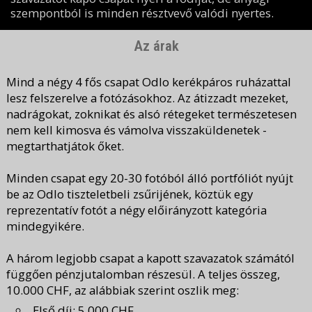
szempontból is minden résztvevő valódi nyertes.
Az árak
Mind a négy 4 fős csapat Odlo kerékpáros ruházattal
lesz felszerelve a fotózásokhoz. Az átizzadt mezeket,
nadrágokat, zoknikat és alsó rétegeket természetesen
nem kell kimosva és vámolva visszaküldenetek -
megtarthatjátok őket.
Minden csapat egy 20-30 fotóból álló portfóliót nyújt
be az Odlo tiszteletbeli zsűrijének, köztük egy
reprezentatív fotót a négy előirányzott kategória
mindegyikére.
A három legjobb csapat a kapott szavazatok számától
függően pénzjutalomban részesül. A teljes összeg,
10.000 CHF, az alábbiak szerint oszlik meg:
Első díj: 5.000 CHF