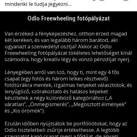
mindenki le tudja jegyezni...
Odlo Freewheeling fotópályázat
Van érzéked a fényképezéshez, otthon érzed magad
két keréken, és van legalább három barátod, aki
ugyanazt a szenvedélyt osztja? Akkor az Odlo
Freewheeling fotópályázat tökéletes lehetőséget kínál
számodra, hogy kreatív légy és vonzó pénzdíjat nyerj.
Lényegében arról van szó, hogy ti, mint egy 4 fős
csapat (egy fotós és három lelkes résztvevő)
fotótúrákra mentek, izgalmas helyeket választotok, és
lenyűgöző, szórakoztató és hatásos képeket
készítetek a négy különböző kategóriához („A
váratlan”, „Önmegismerés”, „Megosztott élmények”
és „Kis örömök”).
Ezután időben nyújtsátok be portfóliótokat, hogy az
Odlo tiszteletbeli zsűrije értékelhesse. A legtöbb
szavazatot kapó csapat nyeri a fődíjat, de anyagi