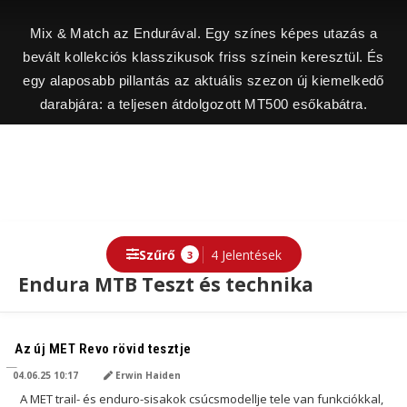
Mix & Match az Endurával. Egy színes képes utazás a
bevált kollekciós klasszikusok friss színein keresztül. És
egy alaposabb pillantás az aktuális szezon új kiemelkedő
darabjára: a teljesen átdolgozott MT500 esőkabátra.
Szűrő
4 Jelentések
3
Endura MTB Teszt és technika
AI ÁLTAL FORDÍTVA
Az új MET Revo rövid tesztje
04.06.25 10:17
Erwin Haiden
A MET trail- és enduro-sisakok csúcsmodellje tele van funkciókkal,