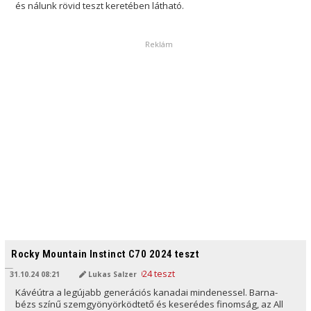
és nálunk rövid teszt keretében látható.
Reklám
AI ÁLTAL FORDÍTVA
Rocky Mountain Instinct C70 2024 teszt
31.10.24 08:21
Lukas Salzer
Kávéútra a legújabb generációs kanadai mindenessel. Barna-
bézs színű szemgyönyörködtető és keserédes finomság, az All