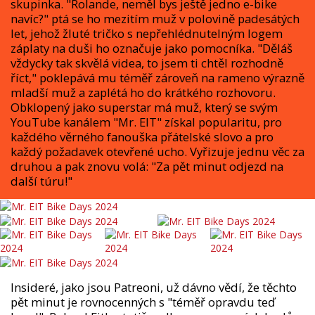
skupinka. "Rolande, neměl bys ještě jedno e-bike
navíc?" ptá se ho mezitím muž v polovině padesátých
let, jehož žluté tričko s nepřehlédnutelným logem
záplaty na duši ho označuje jako pomocníka. "Děláš
vždycky tak skvělá videa, to jsem ti chtěl rozhodně
říct," poklepává mu téměř zároveň na rameno výrazně
mladší muž a zaplétá ho do krátkého rozhovoru.
Obklopený jako superstar má muž, který se svým
YouTube kanálem "Mr. EIT" získal popularitu, pro
každého věrného fanouška přátelské slovo a pro
každý požadavek otevřené ucho. Vyřizuje jednu věc za
druhou a pak znovu volá: "Za pět minut odjezd na
další túru!"
Insideré, jako jsou Patreoni, už dávno vědí, že těchto
pět minut je rovnocenných s "téměř opravdu teď