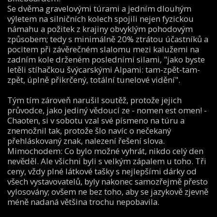
Se dvěma gravelovými túrami a jedním dlouhým
výletem na silničních kolech spojili nejen fyzickou
námahu a požitek z krajiny obvyklým pohodovým
způsobem; tedy s minimálně 20% ztrátou účastníků a
pocitem při závěrečném slalomu mezi kalužemi na
zadním kole drženém posledními silami, "jako byste
letěli stíhačkou švýcarskými Alpami: tam-zpět-tam-
zpět, úplně přikrčený, totální tunelové vidění".
Tým tím zároveň narušil soutěž, protože jejich
průvodce, jako jediný vědoucí ze - nomen est omen! -
Chaoten, si v sobotu vzal své písmeno na túru a
znemožnil tak, protože šlo navíc o nečekaný
přehláskovaný znak, nalezení řešení slova.
Mimochodem: Co bylo možné vyhrát, nikdo celý den
nevěděl. Ale všichni byli s velkým zápalem u toho. Tři
ceny, vždy plné látkové tašky s nejlepšími dárky od
všech vystavovatelů, byly nakonec samozřejmě přesto
vylosovány; ovšem ne bez toho, aby se jazykově zjevně
méně nadaná většina trochu nepobavila.