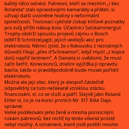
každý něco odnést. Patreoni, kteří se mezitím „i bez
Rolanda“ stali opravdovými kamarády a přáteli, si
užívají další uvolněné hodiny v neformální
společnosti. Testovací cyklisté získají klíčové poznatky
pro svůj příští nákup kola. Účastníci Salzkammergut
Trophy obdrží spoustu projevů zájmu o Bosch
(e)MTB Schnitzeljagd, jejich vedlejší akci pro
elektrokola. Němci zjistí, že v Rakousku z neznámých
důvodů říkají „přes d’Schreamsn“, když myslí „z kopce
dolů napříč terénem“. A Daniela si uvědomí, že musí
začít šetřit. Koneckonců, dnešní vyjížďka ji opravdu
bavila, takže si pravděpodobně bude muset pořídit
elektrokolo.
Možná ale její otec, který je alespoň částečně
odpovědný za tuto nečekaně vzniklou otázku
financování, ví, co se sluší a patří. Stejně jako Roland
Eitler ví, co je na konci prvních Mr. EIT Bike Days
správné:
Velké poděkování jeho ženě a mnoha pomocným
rukám patreonů, bez nichž by tento víkend prostě
nebyl možný. A oznámení, které jistě potěší mnoho