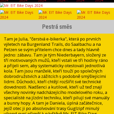
Pestrá směs
Tam je Julia, "čerstvá e-bikerka", která po prvních
výletech na Burgenland Trails, do Saalbachu a na
Petzen se svým přítelem chce dnes a tady hlavně
jedno: zábavu. Tam je tým Niederbayern, složený ze
tří motivovaných mužů, kteří vstali ve tři hodiny ráno
a přijeli sem, aby systematicky otestovali jednotlivá
kola. Tam jsou manželé, kteří touží po společných
dobrodružstvích a zážitcích s podobně smýšlejícími
lidmi. Důchodci, kteří chtějí rozšířit své technické
dovednosti. Nadšenci a kutilové, kteří už teď znají
všechny novinky nadcházejícího modelového roku, a
specialisté na jízdní techniku, kteří pilují své manuály
a bunny hopy. A tam je Daniela, úplná začátečnice,
jejíž otec ji po absolvování trasy Guglzipf minulý
víkend nyní přiměl k návštěvě Mr. EIT Bike Days.