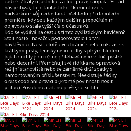
žádné. Ztráty účastníků: žádné, právě naopak. "Pořád
nás přibývá, to je fantastické," komentoval s
nadsázkou svůj nedostatek přehledu při dopolední
premiéře, kdy se s každým dalším přepočítáním
objevovalo stále vyšší číslo účastníků.
Kdo se vydává na cestu s tímto cyklistickým bavičem?
Stálí hosté i nováčci, podporovatelé i první
návštěvníci. Nosí celotělové chrániče nebo rukavice s
krátkými prsty, tenisky nebo přilby s plným hledím.
Jejich outfity jsou těsně přiléhavé nebo volné, pestré
nebo decentní. Přeměňují své řídítka na opravdová
režijní stanoviště nebo se záměrně drží zpátky s
namontovaným příslušenstvím. Neexistuje žádný
dress code ani pravidla (kromě povinnosti nosit
přilbu). Povoleno a vítáno je vše, co se líbí.