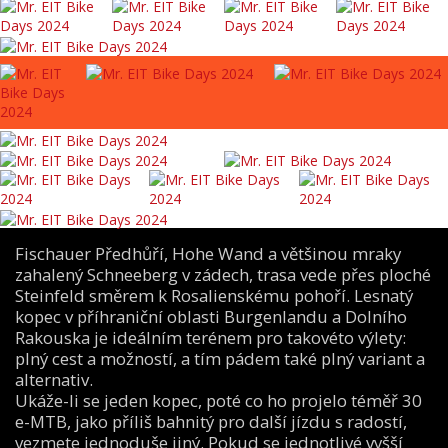
Fischauer Předhůří, Hohe Wand a většinou mraky
zahalený Schneeberg v zádech, trasa vede přes ploché
Steinfeld směrem k Rosalienskému pohoří. Lesnatý
kopec v příhraniční oblasti Burgenlandu a Dolního
Rakouska je ideálním terénem pro takovéto výlety:
plný cest a možností, a tím pádem také plný variant a
alternativ.
Ukáže-li se jeden kopec, poté co ho projelo téměř 30
e-MTB, jako příliš bahnitý pro další jízdu s radostí,
vezmete jednoduše jiný. Pokud se jednotlivé vyšší