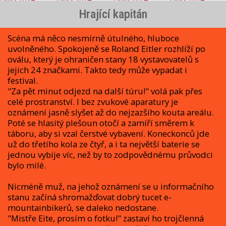
Hrající kapitán
Scéna má něco nesmírně útulného, hluboce
uvolněného. Spokojeně se Roland Eitler rozhlíží po
oválu, který je ohraničen stany 18 vystavovatelů s
jejich 24 značkami. Takto tedy může vypadat i
festival.
"Za pět minut odjezd na další túru!" volá pak přes
celé prostranství. I bez zvukové aparatury je
oznámení jasně slyšet až do nejzazšího kouta areálu.
Poté se hlasitý plešoun otočí a zamíří směrem k
táboru, aby si vzal čerstvé vybavení. Koneckonců jde
už do třetího kola ze čtyř, a i ta největší baterie se
jednou vybije víc, než by to zodpovědnému průvodci
bylo milé.
Nicméně muž, na jehož oznámení se u informačního
stanu začíná shromažďovat dobrý tucet e-
mountainbikerů, se daleko nedostane.
"Mistře Eite, prosím o fotku!" zastaví ho trojčlenná