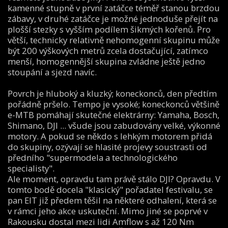
kamenné stupně v první zatáčce téměř stanou brzdou
zábavy, v druhé zatáčce je možné jednoduše přejít na
plošší stezky s vyšším podílem šikmých kořenů. Pro
větší, technicky relativně nehomogenní skupinu může
být 200 výškových metrů zcela dostačující, zatímco
menší, homogennější skupina zvládne ještě jedno
stoupání a sjezd navíc.
Povrch je hluboký a kluzký; koneckonců, den předtím
pořádně pršelo. Tempo je vysoké; koneckonců většině
e-MTB pomáhají skutečné elektrárny: Yamaha, Bosch,
Shimano, DJI ... všude jsou zabudovány velké, výkonné
motory. A pokud se někdo s lehkým motorem přidá
do skupiny, ozývají se hlasité projevy soustrasti od
předního "supermodela a technologického
specialisty".
Ale moment, opravdu tam právě stálo DJI? Opravdu. V
tomto bodě docela "klasický" pořadatel festivalu, se
pan EIT již předem těšil na některé odhalení, která se
v rámci jeho akce uskuteční. Mimo jiné se poprvé v
Rakousku dostal mezi lidi Amflow s až 120 Nm