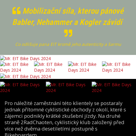
Mobilizační síla, kterou pánové
Babler, Nehammer a Kogler závidí
Co odlišuje pana EIT kromě jeho autenticity a šarmu
Pro náležité zaměstnání této klientely se postaraly
jednak přítomné cyklistické obchody z okolí, které s
zájemci podnikly krátké zkušební jízdy. Na druhé
straně 2RadChaoten, cyklistický klub založený před
více než dvěma desetiletími postupně s
Bikeboardem.