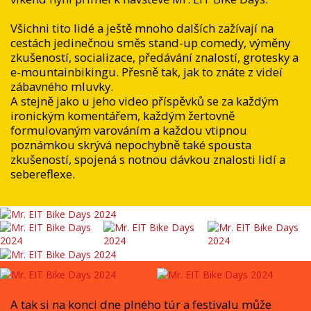
Všichni tito lidé a ještě mnoho dalších zažívají na
cestách jedinečnou směs stand-up comedy, výměny
zkušeností, socializace, předávání znalostí, grotesky a
e-mountainbikingu. Přesně tak, jak to znáte z videí
zábavného mluvky.
A stejně jako u jeho video příspěvků se za každým
ironickým komentářem, každým žertovně
formulovaným varováním a každou vtipnou
poznámkou skrývá nepochybně také spousta
zkušeností, spojená s notnou dávkou znalosti lidí a
sebereflexe.
A tak si na konci dne plného túr a festivalu může