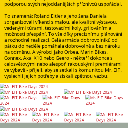
podporou svých nejoddanějších příznivců uspořádal.
To znamená: Roland Eitler a jeho žena Daniela
zorganizovali víkend s malou, ale kvalitní výstavou,
vedenými túrami, testovacími koly, grilováním a
možností přespání. To vše díky preciznímu plánování
a rozhodné realizaci. Celá armáda dobrovolníků od
pátku do neděle pomáhala dobrovolně a bez nároku
na odměnu. A výrobci jako Orbea, Marin Bikes,
Connex, Axa, X10 nebo Geero - někteří dokonce s
celosvětovými nebo alespoň rakouskými premiérami
ve výbavě - přijeli, aby se setkali s komunitou Mr. EIT,
vyslechli jejich potřeby a získali zpětnou vazbu.