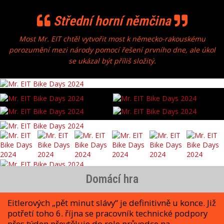
Střední horní němčina
Most Mr. EIT chtěl vytvořit most k německo-rakouskému
porozumění mezi národy pomocí řešení prvního dne, ale úkol
se ukázal být příliš složitý.
Domácí hra
Eitlerových „pět minut slávy“ je definitivně u konce. Již
potřetí toho 6. října se pracovník technické podpory
přes týden převtěluje do role průvodce na