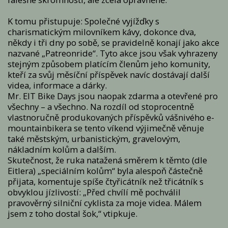
K tomu přistupuje: Společné vyjížďky s
charismatickým milovníkem kávy, dokonce dva,
někdy i tři dny po sobě, se pravidelně konají jako akce
nazvané „Patreonride“. Tyto akce jsou však vyhrazeny
stejným způsobem platícím členům jeho komunity,
kteří za svůj měsíční příspěvek navíc dostávají další
videa, informace a dárky.
Mr. EIT Bike Days jsou naopak zdarma a otevřené pro
všechny – a všechno. Na rozdíl od stoprocentně
vlastnoručně produkovaných příspěvků vášnivého e-
mountainbikera se tento víkend výjimečně věnuje
také městským, urbanistickým, gravelovým,
nákladním kolům a dalším.
Skutečnost, že ruka natažená směrem k těmto (dle
Eitlera) „speciálním kolům“ byla alespoň částečně
přijata, komentuje spíše čtyřicátník než třicátník s
obvyklou jízlivostí: „Před chvílí mě pochválil
pravověrný silniční cyklista za moje videa. Málem
jsem z toho dostal šok,“ vtipkuje.