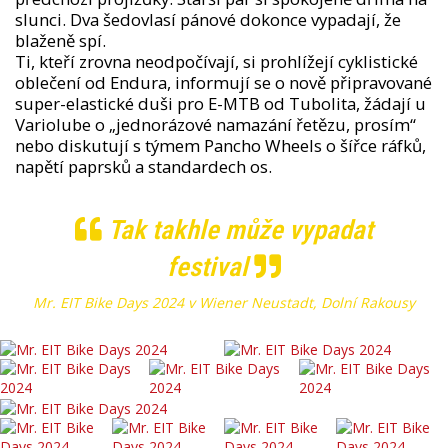
slunci. Dva šedovlasí pánové dokonce vypadají, že
blaženě spí.
Ti, kteří zrovna neodpočívají, si prohlížejí cyklistické
oblečení od Endura, informují se o nově připravované
super-elastické duši pro E-MTB od Tubolita, žádají u
Variolube o „jednorázové namazání řetězu, prosím“
nebo diskutují s týmem Pancho Wheels o šířce ráfků,
napětí paprsků a standardech os.
Tak takhle může vypadat
festival
Mr. EIT Bike Days 2024 v Wiener Neustadt, Dolní Rakousy