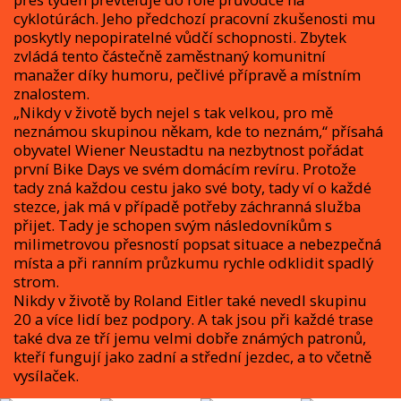
cyklotúrách. Jeho předchozí pracovní zkušenosti mu
poskytly nepopiratelné vůdčí schopnosti. Zbytek
zvládá tento částečně zaměstnaný komunitní
manažer díky humoru, pečlivé přípravě a místním
znalostem.
„Nikdy v životě bych nejel s tak velkou, pro mě
neznámou skupinou někam, kde to neznám,“ přísahá
obyvatel Wiener Neustadtu na nezbytnost pořádat
první Bike Days ve svém domácím revíru. Protože
tady zná každou cestu jako své boty, tady ví o každé
stezce, jak má v případě potřeby záchranná služba
přijet. Tady je schopen svým následovníkům s
milimetrovou přesností popsat situace a nebezpečná
místa a při ranním průzkumu rychle odklidit spadlý
strom.
Nikdy v životě by Roland Eitler také nevedl skupinu
20 a více lidí bez podpory. A tak jsou při každé trase
také dva ze tří jemu velmi dobře známých patronů,
kteří fungují jako zadní a střední jezdec, a to včetně
vysílaček.