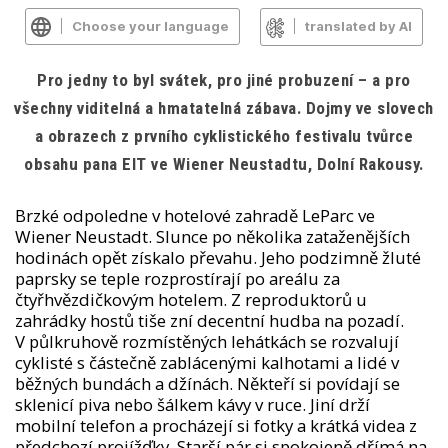
Choose your language
translated by AI
Pro jedny to byl svátek, pro jiné probuzení – a pro
všechny viditelná a hmatatelná zábava. Dojmy ve slovech
a obrazech z prvního cyklistického festivalu tvůrce
obsahu pana EIT ve Wiener Neustadtu, Dolní Rakousy.
Brzké odpoledne v hotelové zahradě LeParc ve
Wiener Neustadt. Slunce po několika zataženějších
hodinách opět získalo převahu. Jeho podzimně žluté
paprsky se teple rozprostírají po areálu za
čtyřhvězdičkovým hotelem. Z reproduktorů u
zahrádky hostů tiše zní decentní hudba na pozadí.
V půlkruhově rozmístěných lehátkách se rozvalují
cyklisté s částečně zablácenými kalhotami a lidé v
běžných bundách a džínách. Někteří si povídají se
sklenicí piva nebo šálkem kávy v ruce. Jiní drží
mobilní telefon a procházejí si fotky a krátká videa z
předchozí projížďky. Starší pár si spokojeně dřímá na