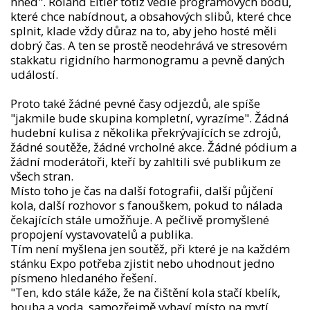
hned". Roland Eitler totiž vedle programových bodů,
které chce nabídnout, a obsahových slibů, které chce
splnit, klade vždy důraz na to, aby jeho hosté měli
dobrý čas. A ten se prostě neodehrává ve stresovém
stakkatu rigidního harmonogramu a pevně daných
událostí.
Proto také žádné pevné časy odjezdů, ale spíše
"jakmile bude skupina kompletní, vyrazíme". Žádná
hudební kulisa z několika překrývajících se zdrojů,
žádné soutěže, žádné vrcholné akce. Žádné pódium a
žádní moderátoři, kteří by zahltili své publikum ze
všech stran.
Místo toho je čas na další fotografii, další půjčení
kola, další rozhovor s fanouškem, pokud to nálada
čekajících stále umožňuje. A pečlivě promyšlené
propojení vystavovatelů a publika.
Tím není myšlena jen soutěž, při které je na každém
stánku Expo potřeba zjistit nebo uhodnout jedno
písmeno hledaného řešení.
"Ten, kdo stále káže, že na čištění kola stačí kbelík,
houba a voda, samozřejmě vybaví místo na mytí