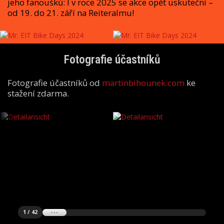
jeho fanoušků: I v roce 2025 se akce opět uskuteční –
od 19. do 21. září na Reiteralmu!
Fotografie účastníků
Fotografie účastníků od
martinbihounek.com
ke
stažení zdarma.
1 / 42