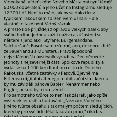
Videokanál Vídeňského Nového Města má nyní téměř
60 000 odběratelů a jeho účet na Instagramu sleduje
12 300 lidí. Není to málo, jak by se dalo říct v
typickém rakouském zdrženlivém uznání – ale
vlastně to také není žádný zázrak.
A přesto lidé přijíždějí z opravdu velkých dálek, aby
svého hrdinu jednou zažili naživo a zúčastnili se
některé z jeho akcí: Štýřané, Burgenlanďané,
Salcburčané, Bavoři samozřejmě, ano, dokonce i lidé
ze Sauerlandu a Münsteru. Pravděpodobně
nejvzdálenější návštěvník vyrazil na Den německé
jednoty z nejsevernější části Spolkové republiky a
vydal se na 1 100 km dlouhou cestu do Dolního
Rakouska, včetně zastávky v Pasově. Zjevně má
Eitlerovo digitální alter ego mobilizační sílu, kterou
by mu záviděli pánové Babler, Nehammer nebo
Kogler, pokud by o tom věděli.
Pro samotného tvůrce to není tak zázrak, jako spíše
výsledek let úsilí a budování: „Neznám žádného
jiného tvůrce obsahu s tak malým počtem sledujících,
který by pro své lidi dělal takovou práci,“ říká bez
falešné skromnosti, ale zcela oprávněně.