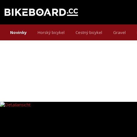
Novinky
Horský bicykel
Cestný bicykel
Gravel