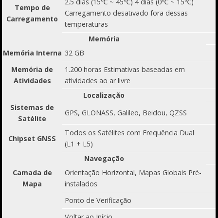
2.5 dias (15℃ ~ 45℃) 4 dias (0℃ ~ 15℃)
Tempo de
Carregamento desativado fora dessas
Carregamento
temperaturas
Memória
Memória Interna
32 GB
Memória de
1.200 horas Estimativas baseadas em
Atividades
atividades ao ar livre
Localização
Sistemas de
GPS, GLONASS, Galileo, Beidou, QZSS
Satélite
Todos os Satélites com Frequência Dual
Chipset GNSS
(L1 + L5)
Navegação
Camada de
Orientação Horizontal, Mapas Globais Pré-
Mapa
instalados
Ponto de Verificação
Voltar ao Início