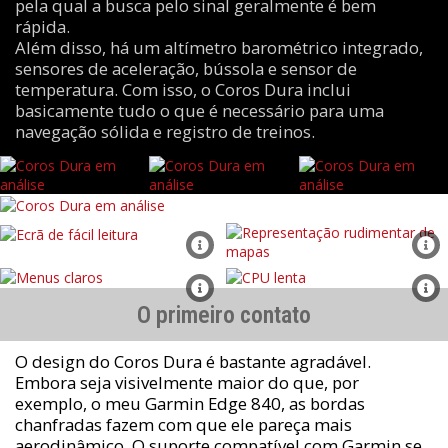
pela qual a busca pelo sinal geralmente é bem
rápida.
Além disso, há um altímetro barométrico integrado,
sensores de aceleração, bússola e sensor de
temperatura. Com isso, o Coros Dura inclui
basicamente tudo o que é necessário para uma
navegação sólida e registro de treinos.
O primeiro contato
O design do Coros Dura é bastante agradável.
Embora seja visivelmente maior do que, por
exemplo, o meu Garmin Edge 840, as bordas
chanfradas fazem com que ele pareça mais
aerodinâmico. O suporte compatível com Garmin se