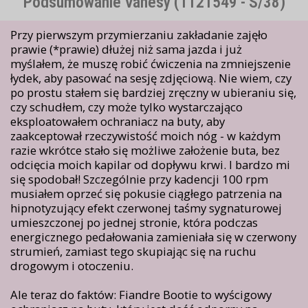
Podsumowanie Vanesy (1121549 - S/38)
Przy pierwszym przymierzaniu zakładanie zajęło
prawie (*prawie) dłużej niż sama jazda i już
myślałem, że muszę robić ćwiczenia na zmniejszenie
łydek, aby pasować na sesję zdjęciową. Nie wiem, czy
po prostu stałem się bardziej zręczny w ubieraniu się,
czy schudłem, czy może tylko wystarczająco
eksploatowałem ochraniacz na buty, aby
zaakceptował rzeczywistość moich nóg - w każdym
razie wkrótce stało się możliwe założenie buta, bez
odcięcia moich kapilar od dopływu krwi. I bardzo mi
się spodobał! Szczególnie przy kadencji 100 rpm
musiałem oprzeć się pokusie ciągłego patrzenia na
hipnotyzujący efekt czerwonej taśmy sygnaturowej
umieszczonej po jednej stronie, która podczas
energicznego pedałowania zamieniała się w czerwony
strumień, zamiast tego skupiając się na ruchu
drogowym i otoczeniu.
Ale teraz do faktów: Fiandre Bootie to wyścigowy