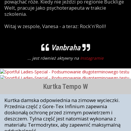
powąchać róże. Kiedy nie jeździ po regionie Bucklige
Welt, pracuje jako psychoterapeuta w trakcie
szkolenia.
Witaj w zespole, Vanesa - a teraz: Rock'n'Roll!
Vanbraha
... jest również aktywny na
Instagramie
Kurtka Tempo W
Kurtka damska odpowiednia na zimowe wycieczki.
Przednia część z Gore-Tex Infinium zapewnia
doskonałą ochronę przed zimnym powietrzem i
deszczem. Tylna część jest natomiast wykonana z
materiału Termodrytex, aby zapewnić maksymalną
oddychalność.