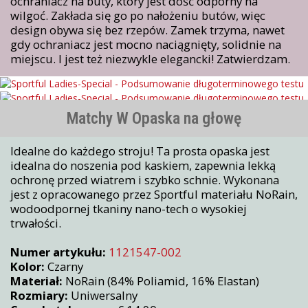
ochraniacz na buty, który jest dość odporny na
wilgoć. Zakłada się go po nałożeniu butów, więc
design obywa się bez rzepów. Zamek trzyma, nawet
gdy ochraniacz jest mocno naciągnięty, solidnie na
miejscu. I jest też niezwykle elegancki! Zatwierdzam.
Matchy W Opaska na głowę
Idealne do każdego stroju! Ta prosta opaska jest
idealna do noszenia pod kaskiem, zapewnia lekką
ochronę przed wiatrem i szybko schnie. Wykonana
jest z opracowanego przez Sportful materiału NoRain,
wodoodpornej tkaniny nano-tech o wysokiej
trwałości.
Numer artykułu:
1121547-002
Kolor:
Czarny
Materiał:
NoRain (84% Poliamid, 16% Elastan)
Rozmiary:
Uniwersalny