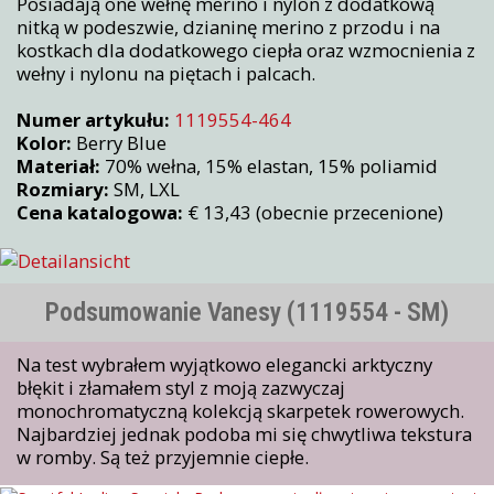
Posiadają one wełnę merino i nylon z dodatkową
nitką w podeszwie, dzianinę merino z przodu i na
kostkach dla dodatkowego ciepła oraz wzmocnienia z
wełny i nylonu na piętach i palcach.
Numer artykułu:
1119554-464
Kolor:
Berry Blue
Materiał:
70% wełna, 15% elastan, 15% poliamid
Rozmiary:
SM, LXL
Cena katalogowa:
€ 13,43 (obecnie przecenione)
Podsumowanie Vanesy (1119554 - SM)
Na test wybrałem wyjątkowo elegancki arktyczny
błękit i złamałem styl z moją zazwyczaj
monochromatyczną kolekcją skarpetek rowerowych.
Najbardziej jednak podoba mi się chwytliwa tekstura
w romby. Są też przyjemnie ciepłe.