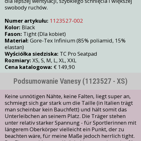
dla lepszej wentylacji, szybkiego schnięcia i większej
swobody ruchów.
Numer artykułu:
1123527-002
Kolor:
Black
Fason:
Tight (Dla kobiet)
Materiał:
Gore-Tex Infinium (85% poliamid, 15%
elastan)
Wyściółka siedziska:
TC Pro Seatpad
Rozmiary:
XS, S, M, L, XL, XXL
Cena katalogowa:
€ 149,90
Podsumowanie Vanesy (1123527 - XS)
Keine unnötigen Nähte, keine Falten, liegt super an,
schmiegt sich gar stark um die Taille (in Italien trägt
man scheinbar kein Bauchfett) und hält somit das
Unterleibchen an seinem Platz. Die Träger stehen
unter relativ starker Spannung - für Sportlerinnen mit
längerem Oberkörper vielleicht ein Punkt, der zu
beachten wäre, für meine Maße jedoch herrlich tight.