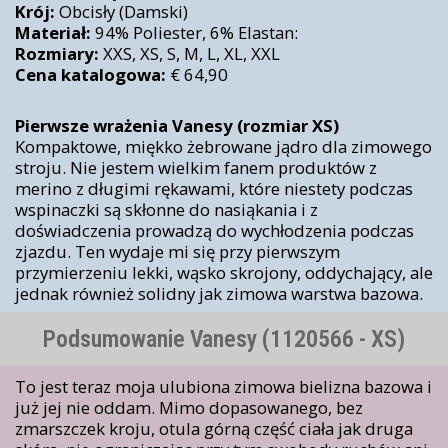
Krój:
Obcisły (Damski)
Materiał:
94% Poliester, 6% Elastan:
Rozmiary:
XXS, XS, S, M, L, XL, XXL
Cena katalogowa:
€ 64,90
Pierwsze wrażenia Vanesy (rozmiar XS)
Kompaktowe, miękko żebrowane jądro dla zimowego
stroju. Nie jestem wielkim fanem produktów z
merino z długimi rękawami, które niestety podczas
wspinaczki są skłonne do nasiąkania i z
doświadczenia prowadzą do wychłodzenia podczas
zjazdu. Ten wydaje mi się przy pierwszym
przymierzeniu lekki, wąsko skrojony, oddychający, ale
jednak również solidny jak zimowa warstwa bazowa.
Podsumowanie Vanesy (1120566 - XS)
To jest teraz moja ulubiona zimowa bielizna bazowa i
już jej nie oddam. Mimo dopasowanego, bez
zmarszczek kroju, otula górną część ciała jak druga