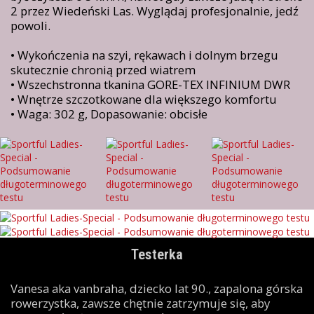
2 przez Wiedeński Las. Wyglądaj profesjonalnie, jedź
powoli.
• Wykończenia na szyi, rękawach i dolnym brzegu
skutecznie chronią przed wiatrem
• Wszechstronna tkanina GORE-TEX INFINIUM DWR
• Wnętrze szczotkowane dla większego komfortu
• Waga: 302 g, Dopasowanie: obcisłe
Testerka
Vanesa aka vanbraha, dziecko lat 90., zapalona górska
rowerzystka, zawsze chętnie zatrzymuje się, aby