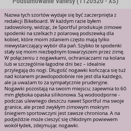
Podsumowanie Vanesy (1120520 - XS)
Nazwa tych szortów wydaje się być zaczerpnięta z
redakcji Bikeboard. W każdym razie byłem
zadowolony, widząc, że Sportful produkuje zimowe
spodenki na szelkach z polarową podszewką dla
kobiet, które moim zdaniem często mają tylko
niewystarczający wybór dla pań. Szybko te spodenki
stały się moim niezbędnym towarzyszem przez zimę.
W połączeniu z nogawkami, ochraniaczami na kolana
lub w szczególnie łagodne dni bez – idealnie
przylegają do nogi. Długość nogawki kończąca się tuż
nad kolanem prawdopodobnie nie jest dla każdego,
ale ja uważam to za sympatycznie pruderyjne.
Nogawki pozostają na swoim miejscu; zapewnia to 60
mm głęboka opaska silikonowa. Są wodoodporne -
podczas ulewnego deszczu nawet Sportful ma swoje
granice, ale przed zwykłym zimowym mokrym
śniegiem sportowczyni jest zawsze chroniona. A na
podjeździe może cieszyć się chłodnym powiewem
wokół łydek, zdejmując nogawki.