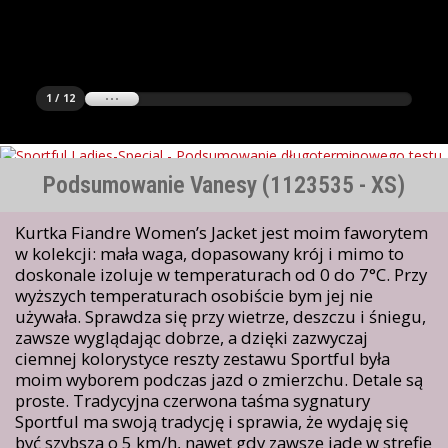
1 / 12
Podsumowanie Vanesy (1123535 - XS)
Kurtka Fiandre Women’s Jacket jest moim faworytem
w kolekcji: mała waga, dopasowany krój i mimo to
doskonale izoluje w temperaturach od 0 do 7°C. Przy
wyższych temperaturach osobiście bym jej nie
używała. Sprawdza się przy wietrze, deszczu i śniegu,
zawsze wyglądając dobrze, a dzięki zazwyczaj
ciemnej kolorystyce reszty zestawu Sportful była
moim wyborem podczas jazd o zmierzchu. Detale są
proste. Tradycyjna czerwona taśma sygnatury
Sportful ma swoją tradycję i sprawia, że wydaję się
być szybsza o 5 km/h, nawet gdy zawsze jadę w strefie