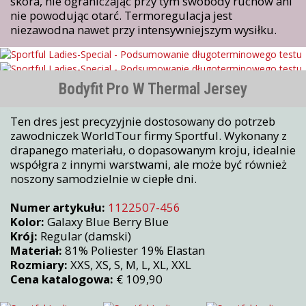
skóra, nie ograniczając przy tym swobody ruchów ani
nie powodując otarć. Termoregulacja jest
niezawodna nawet przy intensywniejszym wysiłku.
Bodyfit Pro W Thermal Jersey
Ten dres jest precyzyjnie dostosowany do potrzeb
zawodniczek WorldTour firmy Sportful. Wykonany z
drapanego materiału, o dopasowanym kroju, idealnie
współgra z innymi warstwami, ale może być również
noszony samodzielnie w ciepłe dni.
Numer artykułu:
1122507-456
Kolor:
Galaxy Blue Berry Blue
Krój:
Regular (damski)
Materiał:
81% Poliester 19% Elastan
Rozmiary:
XXS, XS, S, M, L, XL, XXL
Cena katalogowa:
€ 109,90