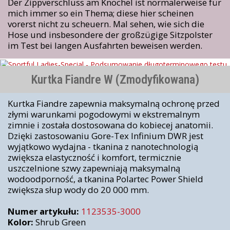
Der Zippverschluss am Knöchel ist normalerweise für
mich immer so ein Thema; diese hier scheinen
vorerst nicht zu scheuern. Mal sehen, wie sich die
Hose und insbesondere der großzügige Sitzpolster
im Test bei langen Ausfahrten beweisen werden.
Kurtka Fiandre W (Zmodyfikowana)
Kurtka Fiandre zapewnia maksymalną ochronę przed
złymi warunkami pogodowymi w ekstremalnym
zimnie i została dostosowana do kobiecej anatomii.
Dzięki zastosowaniu Gore-Tex Infinium DWR jest
wyjątkowo wydajna - tkanina z nanotechnologią
zwiększa elastyczność i komfort, termicznie
uszczelnione szwy zapewniają maksymalną
wodoodporność, a tkanina Polartec Power Shield
zwiększa słup wody do 20 000 mm.
Numer artykułu:
1123535-3000
Kolor:
Shrub Green