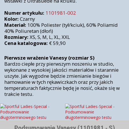
wstawki z Ultrasuede na kciuku.
Numer artykułu:
1101981-002
Kolor:
Czarny
Materiał:
100% Poliester (tył/kciuk), 60% Poliamid
40% Poliuretan (dłoń)
Rozmiary:
XS, S, M, L, XL, XXL
Cena katalogowa:
€ 59,90
Pierwsze wrażenie Vanesy (rozmiar S)
Bardzo ciepłe przy pierwszym noszeniu w studio,
wykonane z wysokiej jakości materiałów i starannie
uszyte. Jak wygodne będzie zmienianie biegów i
hamowanie w tych rękawiczkach oraz przy jakich
temperaturach faktycznie będę je nosić, okaże się w
trakcie testu.
Podsumowanie Vanesy (1101981 - S)