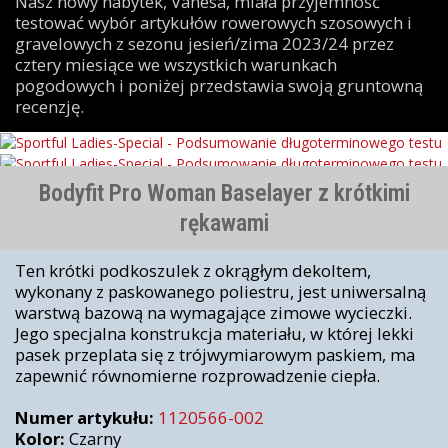
Nasz nowy nabytek, Vanesa, miała przyjemność
testować wybór artykułów rowerowych szosowych i
gravelowych z sezonu jesień/zima 2023/24 przez
cztery miesiące we wszystkich warunkach
pogodowych i poniżej przedstawia swoją gruntowną
recenzję.
Bodyfit Pro Woman Baselayer z krótkimi
rękawami
Ten krótki podkoszulek z okrągłym dekoltem,
wykonany z paskowanego poliestru, jest uniwersalną
warstwą bazową na wymagające zimowe wycieczki.
Jego specjalna konstrukcja materiału, w której lekki
pasek przeplata się z trójwymiarowym paskiem, ma
zapewnić równomierne rozprowadzenie ciepła.
Numer artykułu:
1120566-002
Kolor:
Czarny