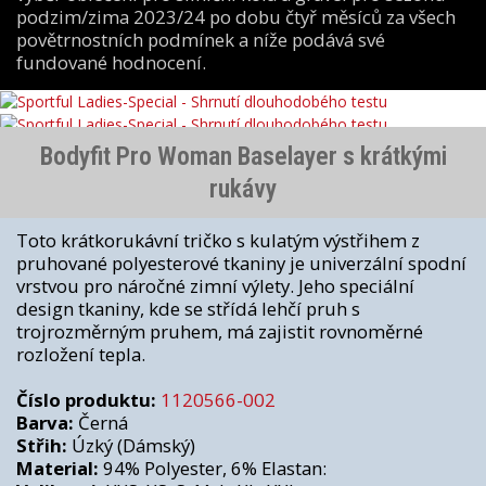
podzim/zima 2023/24 po dobu čtyř měsíců za všech
povětrnostních podmínek a níže podává své
fundované hodnocení.
Bodyfit Pro Woman Baselayer s krátkými
rukávy
Toto krátkorukávní tričko s kulatým výstřihem z
pruhované polyesterové tkaniny je univerzální spodní
vrstvou pro náročné zimní výlety. Jeho speciální
design tkaniny, kde se střídá lehčí pruh s
trojrozměrným pruhem, má zajistit rovnoměrné
rozložení tepla.
Číslo produktu:
1120566-002
Barva:
Černá
Střih:
Úzký (Dámský)
Material:
94% Polyester, 6% Elastan: