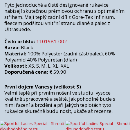
Tyto jednoduché a čistě designované rukavice
nabízejí skutečnou prémiovou ochranu s optimálním
střihem. Mají teplý zadní díl z Gore-Tex Infinium,
fleecem podšitou vnitřní stranu dlaně a palec z
Ultrasuede.
Číslo artiklu:
1101981-002
Barva:
Black
Material:
100% Polyester (zadní část/palec), 60%
Polyamid 40% Polyuretan (dlaň)
Velikosti:
XS, S, M, L, XL, XXL
Doporučená cena:
€ 59,90
První dojem Vanesy (velikost S)
Velmi teplé při prvním nošení ve studiu, vysoce
kvalitně zpracované a sešité. Jak pohodlné bude s
nimi řazení a brzdění a při jakých teplotách tyto
rukavice skutečně budu nosit, ukáže až recenze.