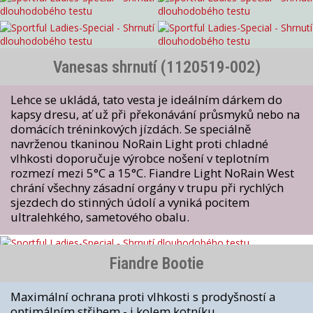
Vanesas shrnutí (1120519-002)
Lehce se ukládá, tato vesta je ideálním dárkem do
kapsy dresu, ať už při překonávání průsmyků nebo na
domácích tréninkových jízdách. Se speciálně
navrženou tkaninou NoRain Light proti chladné
vlhkosti doporučuje výrobce nošení v teplotním
rozmezí mezi 5°C a 15°C. Fiandre Light NoRain West
chrání všechny zásadní orgány v trupu při rychlých
sjezdech do stinných údolí a vyniká pocitem
ultralehkého, sametového obalu.
Fiandre Bootie
Maximální ochrana proti vlhkosti s prodyšností a
optimálním střihem - i kolem kotníku.