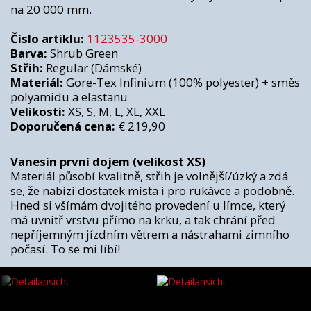
na 20 000 mm.
Číslo artiklu:
1123535-3000
Barva:
Shrub Green
Střih:
Regular (Dámské)
Materiál:
Gore-Tex Infinium (100% polyester) + směs
polyamidu a elastanu
Velikosti:
XS, S, M, L, XL, XXL
Doporučená cena:
€ 219,90
Vanesin první dojem (velikost XS)
Materiál působí kvalitně, střih je volnější/úzký a zdá
se, že nabízí dostatek místa i pro rukávce a podobně.
Hned si všímám dvojitého provedení u límce, který
má uvnitř vrstvu přímo na krku, a tak chrání před
nepříjemným jízdním větrem a nástrahami zimního
počasí. To se mi líbí!