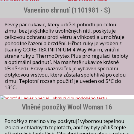
Vanesino shrnutí (1101981 - S)
Pevný pár rukavic, který udržel pohodlí po celou
zimu, bez jakýchkoliv uvolněných nití, poskytuje
celkovou ochranu proti větru a vlhkosti a umožňuje
pohodlné řazení a brzdění. Hřbet ruky je vyroben z
tkaniny GORE-TEX INFINIUM 4 Way Warm, vnitřní
strana ruky z ThermoDrytex Plus pro regulaci teploty
a optimální padnutí. Na manžetě rukavice krásně
těsně sedí. Pravý ukazováček je vybaven speciální
dotykovou vrstvou, která zůstala spolehlivá po celou
zimu. Teplotní rozsah použití je uveden od 5°C do
13°C.
Vlněné ponožky Wool Woman 16
Ponožky z merino vlny poskytují výbornou tepelnou
izolaci v chladných teplotách, aniž by byly příliš teplé
při mírných teplotách. Obsahují merino vlnu a nylon s