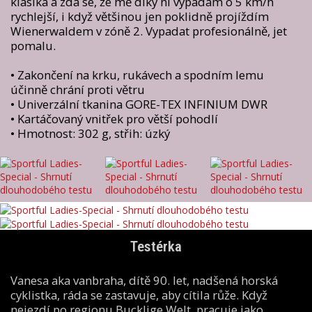
klasika a zdá se, že mě díky ní vypadám o 5 km/h
rychlejší, i když většinou jen poklidně projíždím
Wienerwaldem v zóně 2. Vypadat profesionálně, jet
pomalu.
• Zakončení na krku, rukávech a spodním lemu
účinně chrání proti větru
• Univerzální tkanina GORE-TEX INFINIUM DWR
• Kartáčovaný vnitřek pro větší pohodlí
• Hmotnost: 302 g, střih: úzký
Testérka
Vanesa aka vanbraha, dítě 90. let, nadšená horská
cyklistka, ráda se zastavuje, aby cítila růže. Když
nejezdí po regionu Bucklige Welt, pracuje jako