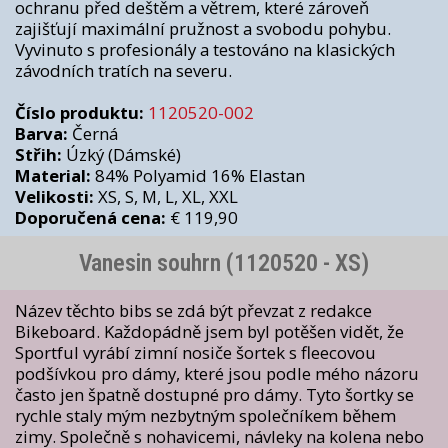
ochranu před deštěm a větrem, které zároveň
zajišťují maximální pružnost a svobodu pohybu.
Vyvinuto s profesionály a testováno na klasických
závodních tratích na severu.
Číslo produktu:
1120520-002
Barva:
Černá
Střih:
Úzký (Dámské)
Material:
84% Polyamid 16% Elastan
Velikosti:
XS, S, M, L, XL, XXL
Doporučená cena:
€ 119,90
Vanesin souhrn (1120520 - XS)
Název těchto bibs se zdá být převzat z redakce
Bikeboard. Každopádně jsem byl potěšen vidět, že
Sportful vyrábí zimní nosiče šortek s fleecovou
podšívkou pro dámy, které jsou podle mého názoru
často jen špatně dostupné pro dámy. Tyto šortky se
rychle staly mým nezbytným společníkem během
zimy. Společně s nohavicemi, návleky na kolena nebo