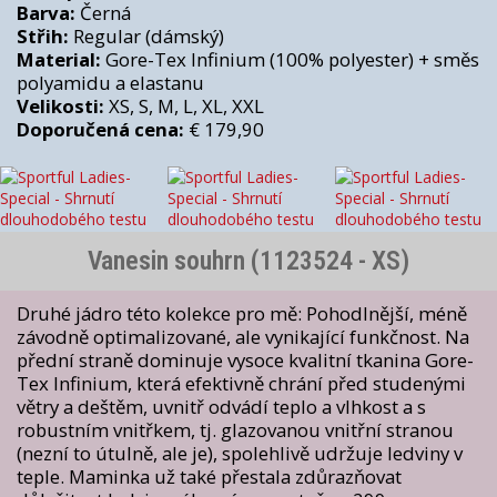
Barva:
Černá
Střih:
Regular (dámský)
Material:
Gore-Tex Infinium (100% polyester) + směs
polyamidu a elastanu
Velikosti:
XS, S, M, L, XL, XXL
Doporučená cena:
€ 179,90
Vanesin souhrn (1123524 - XS)
Druhé jádro této kolekce pro mě: Pohodlnější, méně
závodně optimalizované, ale vynikající funkčnost. Na
přední straně dominuje vysoce kvalitní tkanina Gore-
Tex Infinium, která efektivně chrání před studenými
větry a deštěm, uvnitř odvádí teplo a vlhkost a s
robustním vnitřkem, tj. glazovanou vnitřní stranou
(nezní to útulně, ale je), spolehlivě udržuje ledviny v
teple. Maminka už také přestala zdůrazňovat