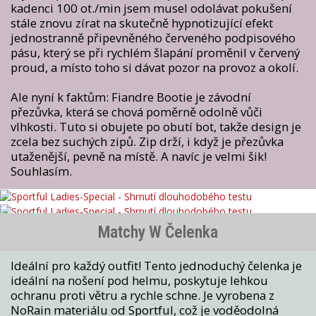
kadenci 100 ot./min jsem musel odolávat pokušení
stále znovu zírat na skutečně hypnotizující efekt
jednostranně připevněného červeného podpisového
pásu, který se při rychlém šlapání proměnil v červený
proud, a místo toho si dávat pozor na provoz a okolí.
Ale nyní k faktům: Fiandre Bootie je závodní
přezůvka, která se chová poměrně odolně vůči
vlhkosti. Tuto si obujete po obutí bot, takže design je
zcela bez suchých zipů. Zip drží, i když je přezůvka
utaženější, pevně na místě. A navíc je velmi šik!
Souhlasím.
Matchy W Čelenka
Ideální pro každý outfit! Tento jednoduchý čelenka je
ideální na nošení pod helmu, poskytuje lehkou
ochranu proti větru a rychle schne. Je vyrobena z
NoRain materiálu od Sportful, což je voděodolná