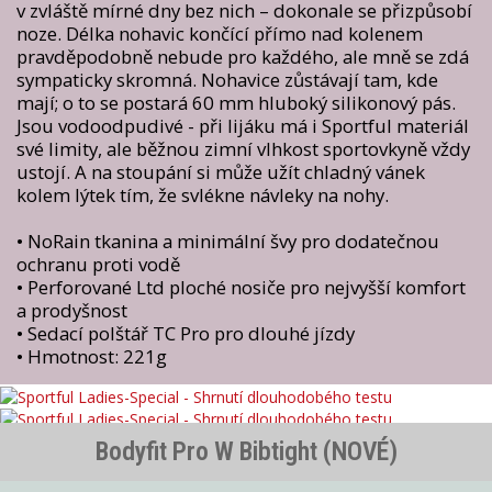
v zvláště mírné dny bez nich – dokonale se přizpůsobí
noze. Délka nohavic končící přímo nad kolenem
pravděpodobně nebude pro každého, ale mně se zdá
sympaticky skromná. Nohavice zůstávají tam, kde
mají; o to se postará 60 mm hluboký silikonový pás.
Jsou vodoodpudivé - při lijáku má i Sportful materiál
své limity, ale běžnou zimní vlhkost sportovkyně vždy
ustojí. A na stoupání si může užít chladný vánek
kolem lýtek tím, že svlékne návleky na nohy.
• NoRain tkanina a minimální švy pro dodatečnou
ochranu proti vodě
• Perforované Ltd ploché nosiče pro nejvyšší komfort
a prodyšnost
• Sedací polštář TC Pro pro dlouhé jízdy
• Hmotnost: 221g
Bodyfit Pro W Bibtight (NOVÉ)