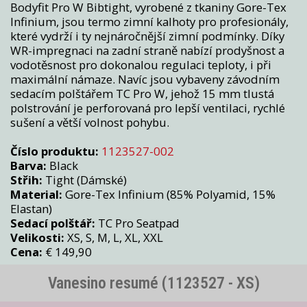
Bodyfit Pro W Bibtight, vyrobené z tkaniny Gore-Tex
Infinium, jsou termo zimní kalhoty pro profesionály,
které vydrží i ty nejnáročnější zimní podmínky. Díky
WR-impregnaci na zadní straně nabízí prodyšnost a
vodotěsnost pro dokonalou regulaci teploty, i při
maximální námaze. Navíc jsou vybaveny závodním
sedacím polštářem TC Pro W, jehož 15 mm tlustá
polstrování je perforovaná pro lepší ventilaci, rychlé
sušení a větší volnost pohybu.
Číslo produktu:
1123527-002
Barva:
Black
Střih:
Tight (Dámské)
Material:
Gore-Tex Infinium (85% Polyamid, 15%
Elastan)
Sedací polštář:
TC Pro Seatpad
Velikosti:
XS, S, M, L, XL, XXL
Cena:
€ 149,90
Vanesino resumé (1123527 - XS)