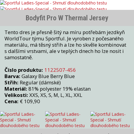
Bodyfit Pro W Thermal Jersey
Tento dres je přesně šitý na míru potřebám jezdkyň
WorldTour týmu Sportful. Je vyroben z počesaného
materiálu, má těsný střih a lze ho skvěle kombinovat
s dalšími vrstvami, ale v teplých dnech ho lze nosit i
samostatně.
Číslo produktu:
1122507-456
Barva:
Galaxy Blue Berry Blue
Střih:
Regular (dámské)
Materiál:
81% polyester 19% elastan
Velikosti:
XXS, XS, S, M, L, XL, XXL
Cena:
€ 109,90