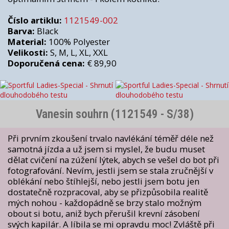
Číslo artiklu:
1121549-002
Barva:
Black
Material:
100% Polyester
Velikosti:
S, M, L, XL, XXL
Doporučená cena:
€ 89,90
Vanesin souhrn (1121549 - S/38)
Při prvním zkoušení trvalo navlékání téměř déle než
samotná jízda a už jsem si myslel, že budu muset
dělat cvičení na zúžení lýtek, abych se vešel do bot při
fotografování. Nevím, jestli jsem se stala zručnější v
oblékání nebo štíhlejší, nebo jestli jsem botu jen
dostatečně rozpracoval, aby se přizpůsobila realitě
mých nohou - každopádně se brzy stalo možným
obout si botu, aniž bych přerušil krevní zásobení
svých kapilár. A líbila se mi opravdu moc! Zvláště při