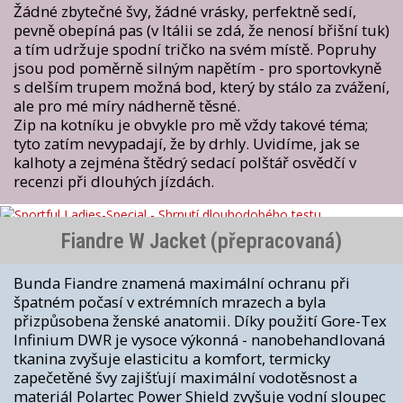
Žádné zbytečné švy, žádné vrásky, perfektně sedí,
pevně obepíná pas (v Itálii se zdá, že nenosí břišní tuk)
a tím udržuje spodní tričko na svém místě. Popruhy
jsou pod poměrně silným napětím - pro sportovkyně
s delším trupem možná bod, který by stálo za zvážení,
ale pro mé míry nádherně těsné.
Zip na kotníku je obvykle pro mě vždy takové téma;
tyto zatím nevypadají, že by drhly. Uvidíme, jak se
kalhoty a zejména štědrý sedací polštář osvědčí v
recenzi při dlouhých jízdách.
Fiandre W Jacket (přepracovaná)
Bunda Fiandre znamená maximální ochranu při
špatném počasí v extrémních mrazech a byla
přizpůsobena ženské anatomii. Díky použití Gore-Tex
Infinium DWR je vysoce výkonná - nanobehandlovaná
tkanina zvyšuje elasticitu a komfort, termicky
zapečetěné švy zajišťují maximální vodotěsnost a
materiál Polartec Power Shield zvyšuje vodní sloupec