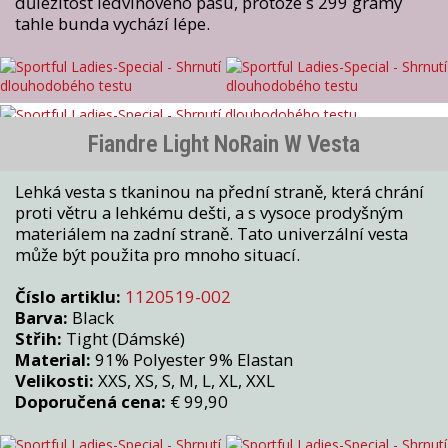
důležitost ledvinového pásu, protože s 299 gramy
tahle bunda vychází lépe.
Fiandre Light NoRain W Vesta
Lehká vesta s tkaninou na přední straně, která chrání
proti větru a lehkému dešti, a s vysoce prodyšným
materiálem na zadní straně. Tato univerzální vesta
může být použita pro mnoho situací.
Číslo artiklu:
1120519-002
Barva:
Black
Střih:
Tight (Dámské)
Material:
91% Polyester 9% Elastan
Velikosti:
XXS, XS, S, M, L, XL, XXL
Doporučená cena:
€ 99,90