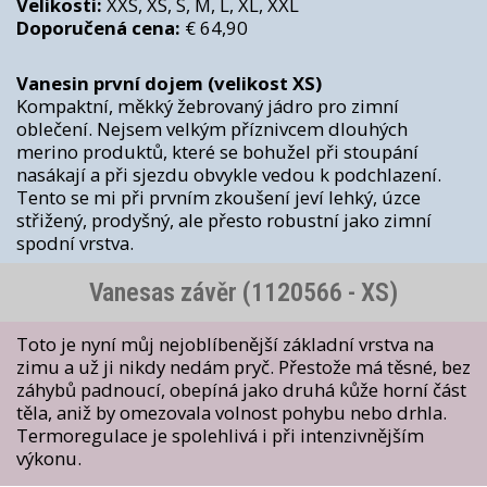
Velikosti:
XXS, XS, S, M, L, XL, XXL
Doporučená cena:
€ 64,90
Vanesin první dojem (velikost XS)
Kompaktní, měkký žebrovaný jádro pro zimní
oblečení. Nejsem velkým příznivcem dlouhých
merino produktů, které se bohužel při stoupání
nasákají a při sjezdu obvykle vedou k podchlazení.
Tento se mi při prvním zkoušení jeví lehký, úzce
střižený, prodyšný, ale přesto robustní jako zimní
spodní vrstva.
Vanesas závěr (1120566 - XS)
Toto je nyní můj nejoblíbenější základní vrstva na
zimu a už ji nikdy nedám pryč. Přestože má těsné, bez
záhybů padnoucí, obepíná jako druhá kůže horní část
těla, aniž by omezovala volnost pohybu nebo drhla.
Termoregulace je spolehlivá i při intenzivnějším
výkonu.