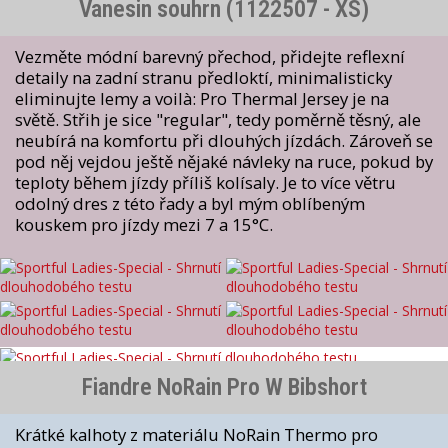
Vanesin souhrn (1122507 - XS)
Vezměte módní barevný přechod, přidejte reflexní
detaily na zadní stranu předloktí, minimalisticky
eliminujte lemy a voilà: Pro Thermal Jersey je na
světě. Střih je sice "regular", tedy poměrně těsný, ale
neubírá na komfortu při dlouhých jízdách. Zároveň se
pod něj vejdou ještě nějaké návleky na ruce, pokud by
teploty během jízdy příliš kolísaly. Je to více větru
odolný dres z této řady a byl mým oblíbeným
kouskem pro jízdy mezi 7 a 15°C.
Fiandre NoRain Pro W Bibshort
Krátké kalhoty z materiálu NoRain Thermo pro