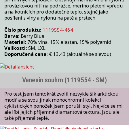
provázkovou nití na podrážce, merino pletení vpředu
a na kotnících pro dodatečné teplo, stejně jako
posílení z vlny a nylonu na patě a prstech.
Číslo produktu:
1119554-464
Barva:
Berry Blue
Material:
70% vlna, 15% elastan, 15% polyamid
Velikosti:
SM, LXL
Doporučená cena:
€ 13,43 (aktuálně se slevou)
Vanesin souhrn (1119554 - SM)
Pro test jsem tentokrát zvolil nezvykle šik arktickou
modř a se svou jinak monochromní kolekcí
cyklistických ponožek jsem porušil styl. Nejvíce se mi
ale líbí jejich příjemná diamantová textura. Jsou ale
také příjemně teplé.