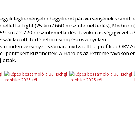
a egyik legkeményebb hegyikerékpár-versenyének számít, é
mellett a Light (25 km / 660 m szintemelkedés), Medium 
59 km / 2.720 m szintemelkedés) távokon is végigvezet a 
isszái között, történelmi csempészösvényeken.
v minden versenyző számára nyitva állt, a profik az ÖRV 
e” pontokért küzdhettek. A Hard és az Extreme távokon 
jlottak.