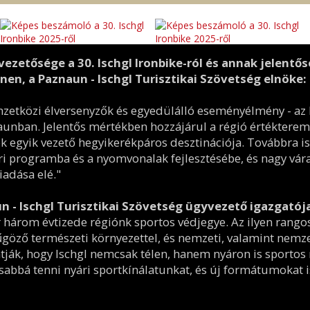
vezetősége a 30. Ischgl Ironbike-ról és annak jelentő
en, a Paznaun - Ischgl Turisztikai Szövetség elnöke:
zetközi élversenyzők és egyedülálló eseményélmény - az I
aunban. Jelentős mértékben hozzájárul a régió értékterem
k egyik vezető hegyikerékpáros desztinációja. Továbbra is
ri programba és a nyomvonalak fejlesztésébe, és nagy vár
adása elé."
 - Ischgl Turisztikai Szövetség ügyvezető igazgatój
 három évtizede régiónk sportos védjegye. Az ilyen rango
yűgöző természeti környezettel, és nemzeti, valamint nem
ják, hogy Ischgl nemcsak télen, hanem nyáron is sportos m
abbá tenni nyári sportkínálatunkat, és új formátumokat is 