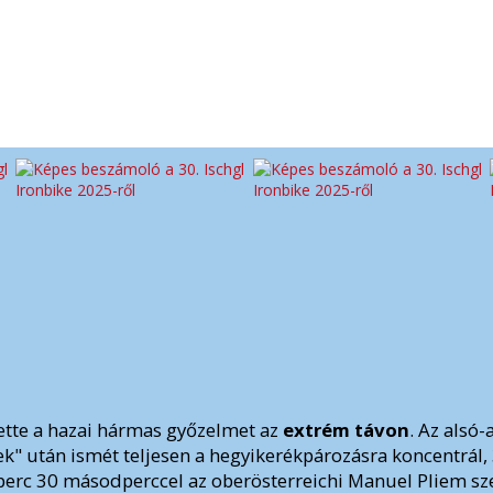
tte a hazai hármas győzelmet az
extrém távon
. Az alsó-
ek" után ismét teljesen a hegyikerékpározásra koncentrál,
2 perc 30 másodperccel az oberösterreichi Manuel Pliem s