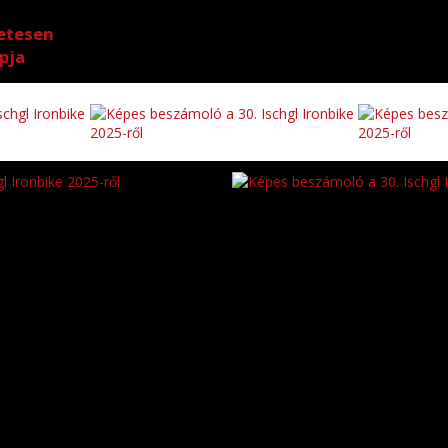
etesen
pja