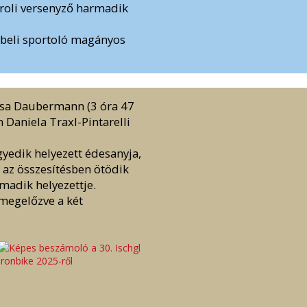
tiroli versenyző harmadik
albeli sportoló magányos
uisa Daubermann (3 óra 47
 Daniela Traxl-Pintarelli
yedik helyezett édesanyja,
k az összesítésben ötödik
rmadik helyezettje.
 megelőzve a két