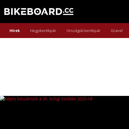
Hírek
Hegyikerékpár
Országúti kerékpár
Gravel