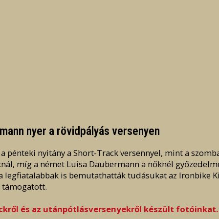
mann nyer a rövidpályás versenyen
 pénteki nyitány a Short-Track versennyel, mint a szombati
iaknál, míg a német Luisa Daubermann a nőknél győzedelm
 a legfiatalabbak is bemutathatták tudásukat az Ironbike K
 támogatott.
ackről és az utánpótlásversenyekről készült fotóinkat.