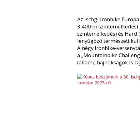
Az Ischgl Ironbike Európ
3.400 m szintemelkedés) 
szintemelkedés) és Hard (
lenyűgöző természeti kul
A négy Ironbike-versenytá
a „Mountainbike Challeng
(állami) bajnokságok is za