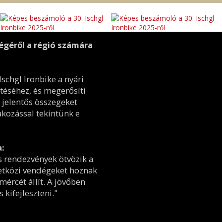
ségéről a régió számára
schgl Ironbike a nyári
téséhez, és megerősíti
 jelentős összegeket
akozással tekintünk e
a:
s rendezvények ötvözik a
zetközi vendégeket hoznak
ércét állít. A jövőben
kifejleszteni."