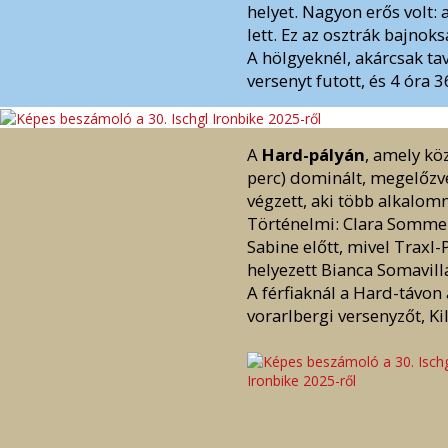
helyet. Nagyon erős volt: 
lett. Ez az osztrák bajno
A hölgyeknél, akárcsak ta
versenyt futott, és 4 óra 3
A
Hard-pályán
, amely kö
perc) dominált, megelőzve
végzett, aki több alkalom
Történelmi: Clara Sommer
Sabine előtt, mivel Traxl
helyezett Bianca Somavillár
A férfiaknál a Hard-távon
vorarlbergi versenyzőt, Kil