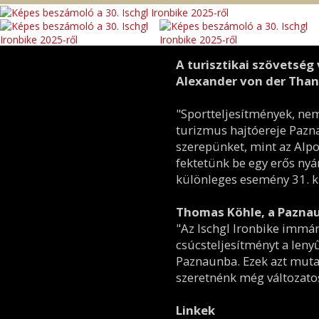
A turisztikai szövetség 
Alexander von der Thann
"Sportteljesítmények, nem
turizmus hajtóereje Pazn
szerepünket, mint az Alpo
fektetünk be egy erős nyá
különleges esemény 31. ki
Thomas Köhle, a Paznaun
"Az Ischgl Ironbike immár
csúcsteljesítményt a len
Paznaunba. Ezek azt mutat
szeretnénk még változatos
Linkek