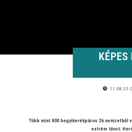
KÉPES 
11.08.25 
Több mint 800 hegyikerékpáros 26 nemzetből ve
extrém távot. Her