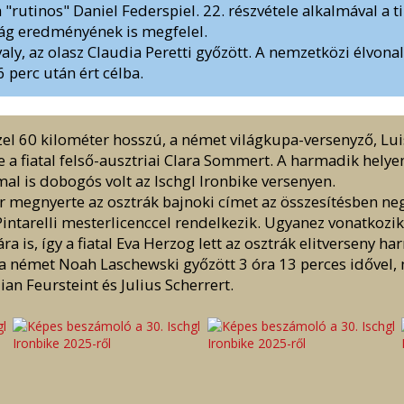
a "rutinos" Daniel Federspiel. 22. részvétele alkalmával a 
kság eredményének is megfelel.
valy, az olasz Claudia Peretti győzött. A nemzetközi élvon
6 perc után ért célba.
zel 60 kilométer hosszú, a német világkupa-versenyző, L
 a fiatal felső-ausztriai Clara Sommert. A harmadik helyen
mal is dobogós volt az Ischgl Ironbike versenyen.
 megnyerte az osztrák bajnoki címet az összesítésben neg
-Pintarelli mesterlicenccel rendelkezik. Ugyanez vonatkozi
a is, így a fiatal Eva Herzog lett az osztrák elitverseny ha
 a német Noah Laschewski győzött 3 óra 13 perces idővel,
ian Feursteint és Julius Scherrert.