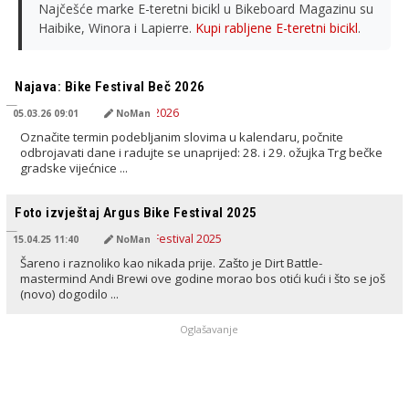
Najčešće marke E-teretni bicikl u Bikeboard Magazinu su
Haibike, Winora i Lapierre.
Kupi rabljene E-teretni bicikl
.
PREVEDENO OD AI
Najava: Bike Festival Beč 2026
05.03.26 09:01
NoMan
Označite termin podebljanim slovima u kalendaru, počnite
odbrojavati dane i radujte se unaprijed: 28. i 29. ožujka Trg bečke
gradske vijećnice ...
PREVEDENO OD AI
Foto izvještaj Argus Bike Festival 2025
15.04.25 11:40
NoMan
Šareno i raznoliko kao nikada prije. Zašto je Dirt Battle-
mastermind Andi Brewi ove godine morao bos otići kući i što se još
(novo) dogodilo ...
Oglašavanje