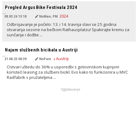
Pregled Argus Bike Festivala 2024
08.03.24 13:18
NoMan, PM
Odbrojavanje je počelo: 13. i 14. travnja slavi se 25 godina
otvaranja sezone na bečkom Rathausplatzu! Spakirajte kremu za
sunčanje i dođite ...
PREVEDENO OD AI
Najam službenih bicikala u Austriji
21.08.23 08:39
NoPain
Ostvari uštedu do 36% u usporedbi s gotovinskom kupnjom
koristeći leasing za službeni bicikl. Evo kako to funkcionira u MVC
Radfabrik s pružateljima ...
Oglašavanje