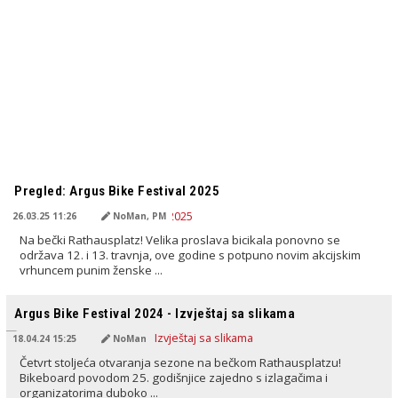
PREVEDENO OD AI
Pregled: Argus Bike Festival 2025
26.03.25 11:26
NoMan, PM
Na bečki Rathausplatz! Velika proslava bicikala ponovno se
održava 12. i 13. travnja, ove godine s potpuno novim akcijskim
vrhuncem punim ženske ...
PREVEDENO OD AI
Argus Bike Festival 2024 - Izvještaj sa slikama
18.04.24 15:25
NoMan
Četvrt stoljeća otvaranja sezone na bečkom Rathausplatzu!
Bikeboard povodom 25. godišnjice zajedno s izlagačima i
organizatorima duboko ...