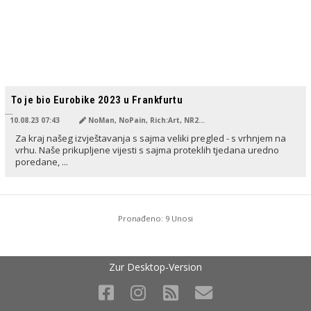
PREVEDENO OD AI
To je bio Eurobike 2023 u Frankfurtu
10.08.23 07:43
NoMan, NoPain, Rich:Art, NR22, Erwin Haiden
Za kraj našeg izvještavanja s sajma veliki pregled - s vrhnjem na
vrhu. Naše prikupljene vijesti s sajma proteklih tjedana uredno
poredane, ...
Pronađeno: 9 Unosi
Zur Desktop-Version