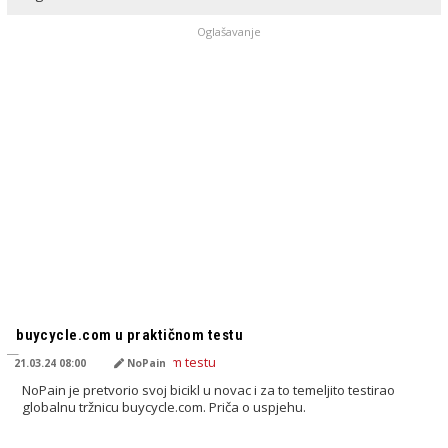
Oglašavanje
PREVEDENO OD AI
buycycle.com u praktičnom testu
21.03.24 08:00
NoPain
NoPain je pretvorio svoj bicikl u novac i za to temeljito testirao
globalnu tržnicu buycycle.com. Priča o uspjehu.
PREVEDENO OD AI