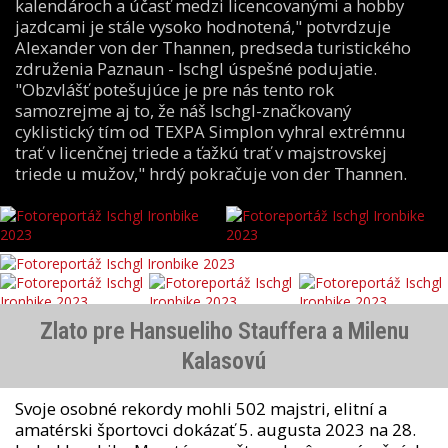
kalendároch a účasť medzi licencovanými a hobby
jazdcami je stále vysoko hodnotená," potvrdzuje
Alexander von der Thannen, predseda turistického
združenia Paznaun - Ischgl úspešné podujatie.
"Obzvlášť potešujúce je pre nás tento rok
samozrejme aj to, že náš Ischgl-značkovaný
cyklistický tím od TEXPA Simplon vyhral extrémnu
trať v licenčnej triede a ťažkú trať v majstrovskej
triede u mužov," hrdý pokračuje von der Thannen.
Zlato pre Hansueliho Stauffera a Milenu
Kalasovú
Svoje osobné rekordy mohli 502 majstri, elitní a
amatérski športovci dokázať 5. augusta 2023 na 28.