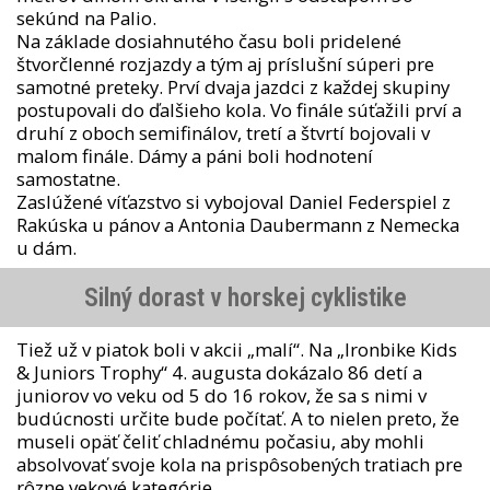
sekúnd na Palio.
Na základe dosiahnutého času boli pridelené
štvorčlenné rozjazdy a tým aj príslušní súperi pre
samotné preteky. Prví dvaja jazdci z každej skupiny
postupovali do ďalšieho kola. Vo finále súťažili prví a
druhí z oboch semifinálov, tretí a štvrtí bojovali v
malom finále. Dámy a páni boli hodnotení
samostatne.
Zaslúžené víťazstvo si vybojoval Daniel Federspiel z
Rakúska u pánov a Antonia Daubermann z Nemecka
u dám.
Silný dorast v horskej cyklistike
Tiež už v piatok boli v akcii „malí“. Na „Ironbike Kids
& Juniors Trophy“ 4. augusta dokázalo 86 detí a
juniorov vo veku od 5 do 16 rokov, že sa s nimi v
budúcnosti určite bude počítať. A to nielen preto, že
museli opäť čeliť chladnému počasiu, aby mohli
absolvovať svoje kola na prispôsobených tratiach pre
rôzne vekové kategórie.