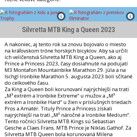
Silvretta MTB King a Queen 2023
A nakoniec, aj tento rok sa znovu bojovalo o miesto
na kráľovskom tróne horských bicyklov. Aby sa určili
ich veličenstvá Silvretta MTB King a Queen, ako aj
Prince a Princess 2023, časy dosiahnuté na podujatí
M3 Montafon Mountainbike Marathon 29. júla a na
Ischgl Ironbike Marathon 5. augusta 2023 boli sčítané
do celkového času.
Za King a Queen boli korunovaní najrýchlejší na trati
„M³ extrém a Ironbike Extreme“ u mužov a „M³
extrém a Ironbike Hard“ u žien v príslušných triedach
Pros a Amatér. Tituly Prince a Princess získali
najrýchlejší na trati „M² náročné a Ironbike Medium“.
Tento ročníci Silvretta MTB Kings sú Sebastian
Gesche a Claes Frans. MTB Prince je Niklas Gathof. Za
Silvretta MTB Queen bola korunovaná Milena