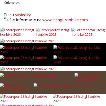
Kalasová.
Tu sú
výsledky
Ďalšie informácie na
www.ischglironbike.com
.