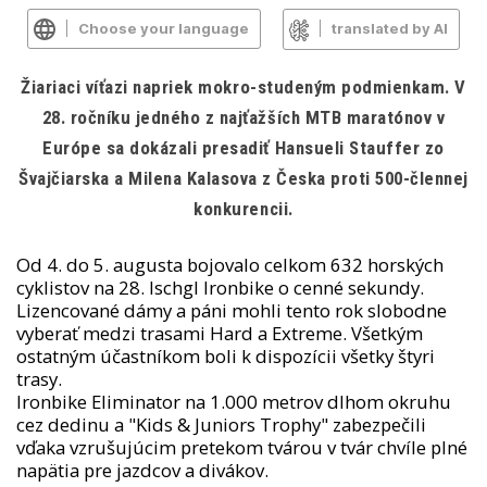
Choose your language
translated by AI
Žiariaci víťazi napriek mokro-studeným podmienkam. V
28. ročníku jedného z najťažších MTB maratónov v
Európe sa dokázali presadiť Hansueli Stauffer zo
Švajčiarska a Milena Kalasova z Česka proti 500-člennej
konkurencii.
Od 4. do 5. augusta bojovalo celkom 632 horských
cyklistov na 28. Ischgl Ironbike o cenné sekundy.
Lizencované dámy a páni mohli tento rok slobodne
vyberať medzi trasami Hard a Extreme. Všetkým
ostatným účastníkom boli k dispozícii všetky štyri
trasy.
Ironbike Eliminator na 1.000 metrov dlhom okruhu
cez dedinu a "Kids & Juniors Trophy" zabezpečili
vďaka vzrušujúcim pretekom tvárou v tvár chvíle plné
napätia pre jazdcov a divákov.