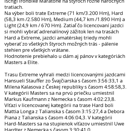
Ischgl Ironbike Maratóne na štyroch rôzne náročných
tratiach.
Na výber boli trate Extreme (71 km/3.200 Hm), Hard
(58,3 km /2.580 Hm), Medium (44,7 km /1.890 Hm) a
Light (24,9 km / 670 Hm). Zatiaľ čo licencovaní jazdci
si mohli vybrať adrenalínový zážitok len na trasách
Hard a Extreme, jazdci amatérskej triedy mohli
vyberať zo všetkých štyroch možných trás - pálenie
stehien pre všetkých vrátane.
Hodnotenie prebiehalo u dám aj pánov v kategóriách
Masters a Elite.
Trasu Extreme vyhrali medzi licencovanými jazdcami
Hansueli Stauffer zo Švajčiarska s časom 3:56:33,1 a
Milena Kalasova z Českej republiky s časom 4:58:58,3.
V kategórii Masters sa na prvú priečku umiestnil
Markus Kaufmann z Nemecka s časom 4:02:23,8.
Víťazi v licencovanej kategórii na trase Hard boli
Mattia Longa z Talianska s časom 3:15:27,4 a Debora
Piana z Talianska s časom 4:06:04,3. V kategórii
Hard-Masters sa na stupienok víťazov umiestnil Uwe
Hardter z Nemecka s časom 3:30:41,0.