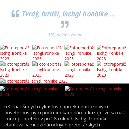
Tvrdý, tvrdší, Ischgl Ironbike ...
3°C, dážď a vietor
632 nadšených cyklistov napriek nepriaznivým
poveternostným podmienkam nám ukazuje, že sa náš
koncept pretekov po 28 rokoch Ischgl Ironbike
etabloval v medzinárodných pretekárskych