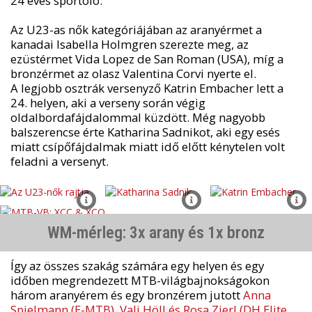
24 éves sportoló.
Az U23-as nők kategóriájában az aranyérmet a
kanadai Isabella Holmgren szerezte meg, az
ezüstérmet Vida Lopez de San Roman (USA), míg a
bronzérmet az olasz Valentina Corvi nyerte el.
A legjobb osztrák versenyző Katrin Embacher lett a
24. helyen, aki a verseny során végig
oldalbordafájdalommal küzdött. Még nagyobb
balszerencse érte Katharina Sadnikot, aki egy esés
miatt csípőfájdalmak miatt idő előtt kénytelen volt
feladni a versenyt.
WM-mérleg: 3x arany és 1x bronz
Így az összes szakág számára egy helyen és egy
időben megrendezett MTB-világbajnokságokon
három aranyérem és egy bronzérem jutott
Anna
Spielmann (E-MTB)
,
Vali Höll és Rosa Zierl (DH Elite,