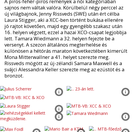
A piros-fehér-piros remények a női kategóriában
sajnos nem váltak valóra. Körülbelül négy perccel az
új világbajnok, Jenny Rissveds (SWE) után ért célba
Laura Stigger, aki a XCC-ben történt bukása ellenére
jó rajtot követően, majd egy gyengébb szakasz után
16. helyen végzett, ezzel a hazai XCO-csapat legjobbja
lett. Tamara Wiedmann a 32. helyen fejezte be a
versenyt. A szezon általános megterhelése és
különösen a hétórás maraton következtében kimerült
Mona Mitterwallner a 41. helyet szerezte meg.
Rissveds mögött az új-zélandi Samara Maxwell és a
svájci Alessandra Keller szerezte meg az ezüstöt és a
bronzot.