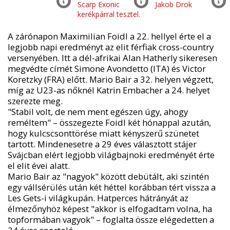
A zárónapon Maximilian Foidl a 22. hellyel érte el a
legjobb napi eredményt az elit férfiak cross-country
versenyében. Itt a dél-afrikai Alan Hatherly sikeresen
megvédte címét Simone Avondetto (ITA) és Victor
Koretzky (FRA) előtt. Mario Bair a 32. helyen végzett,
míg az U23-as nőknél Katrin Embacher a 24. helyet
szerezte meg.
"Stabil volt, de nem ment egészen úgy, ahogy
reméltem" – összegezte Foidl két hónappal azután,
hogy kulcscsonttörése miatt kényszerű szünetet
tartott. Mindenesetre a 29 éves választott stájer
Svájcban elért legjobb világbajnoki eredményét érte
el elit évei alatt.
Mario Bair az "nagyok" között debütált, aki szintén
egy vállsérülés után két héttel korábban tért vissza a
Les Gets-i világkupán. Hatperces hátrányát az
élmezőnyhöz képest "akkor is elfogadtam volna, ha
topformában vagyok" – foglalta össze elégedetten a