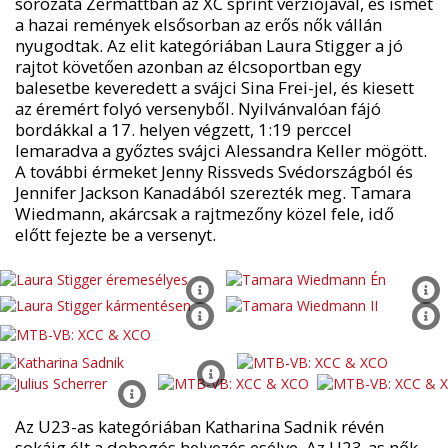
sorozata Zermattban az XC sprint verziójával, és ismét
a hazai remények elsősorban az erős nők vállán
nyugodtak. Az elit kategóriában Laura Stigger a jó
rajtot követően azonban az élcsoportban egy
balesetbe keveredett a svájci Sina Frei-jel, és kiesett
az éremért folyó versenyből. Nyilvánvalóan fájó
bordákkal a 17. helyen végzett, 1:19 perccel
lemaradva a győztes svájci Alessandra Keller mögött.
A további érmeket Jenny Rissveds Svédországból és
Jennifer Jackson Kanadából szerezték meg. Tamara
Wiedmann, akárcsak a rajtmezőny közel fele, idő
előtt fejezte be a versenyt.
Az U23-as kategóriában Katharina Sadnik révén
sokáig élt a dobogós helyezés esélye. Az U23-as nők