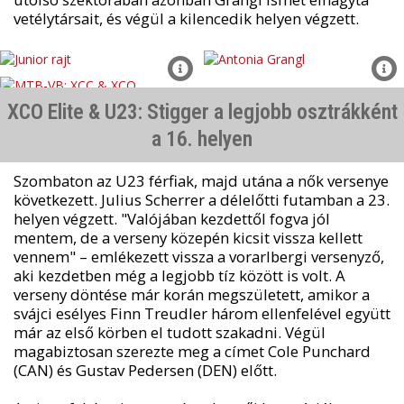
vetélytársait, és végül a kilencedik helyen végzett.
XCO Elite & U23: Stigger a legjobb osztrákként
a 16. helyen
Szombaton az U23 férfiak, majd utána a nők versenye
következett. Julius Scherrer a délelőtti futamban a 23.
helyen végzett. "Valójában kezdettől fogva jól
mentem, de a verseny közepén kicsit vissza kellett
vennem" – emlékezett vissza a vorarlbergi versenyző,
aki kezdetben még a legjobb tíz között is volt. A
verseny döntése már korán megszületett, amikor a
svájci esélyes Finn Treudler három ellenfelével együtt
már az első körben el tudott szakadni. Végül
magabiztosan szerezte meg a címet Cole Punchard
(CAN) és Gustav Pedersen (DEN) előtt.