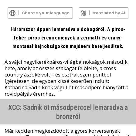
Choose your language
translated by AI
Háromszor éppen lemaradva a dobogóról. A piros-
fehér-piros éremremények a zermatti és crans-
montanai bajnokságokon majdnem beteljesültek.
A svájci hegyikerékpáros-világbajnokságok második
hete, amely az összes szakágat felölelte, a cross
country ászoké volt – és osztrák szempontból
ígéretesen, de egyben kissé keserűen indult:
Katharina Sadniknak végül öt másodperc hiányzott a
rövidpályás éremhez.
XCC: Sadnik öt másodperccel lemaradva a
bronzról
Már kedden megkezdődött a gyors körversenyek