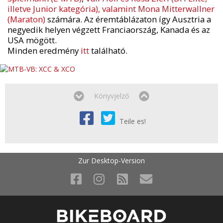
illetve Junior kategória), valamint Mona Mitterwallner
(Maraton)
számára. Az éremtáblázaton így Ausztria a
negyedik helyen végzett Franciaország, Kanada és az
USA mögött.
Minden eredmény
itt
található.
Könyvjelző
Teile es!
Zur Desktop-Version