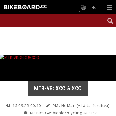
Hun
MTB-VB: XCC & XCO
15.09.25 00:40
PM, NoMan (AI által fordítva)
Monica Gasbichler/Cycling Austria