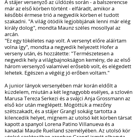
A stájer versenyző az üldözés során - a balszerencse
már az első körben történt - elfáradt, amikor a
későbbi érmese trió a negyedik körben el tudott
szakadni. "A világ ötödik legjobbjának lenni már elég
király dolog", mondta Maunz széles mosollyal az
arcán.
"Ez egy tökéletes nap volt. A versenyt előre aláírtam
volna így", mondta a negyedik helyezett Hofer a
verseny után, és hozzátette: "Természetesen a
negyedik hely a világbajnokságon kemény, de az első
három versenyző valamivel erősebb volt, és elégedett
lehetek. Egészen a végéig jó erőben voltam."
A junior lányok versenyében már korán eldőlt a
küzdelem, miután a két legnagyobb esélyes, a szlovén
Marusa Tereza Serkezi és a svájci Anja Grossmann az
első kör után meglépett. Mögöttük a mezőny
szétszakadt, és a stájer Grangl sokáig tartotta a
kilencedik helyet, mígnem az utolsó két körben társat
kapott a spanyol Lorena Patino Villanueva és a
kanadai Maude Ruelland személyében. Az utolsó kör
utolsó szektorában azonban Grangl ismét elhagyta