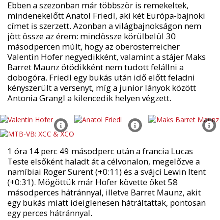
Ebben a szezonban már többször is remekeltek,
mindenekelőtt Anatol Friedl, aki két Európa-bajnoki
címet is szerzett. Azonban a világbajnokságon nem
jött össze az érem: mindössze körülbelül 30
másodpercen múlt, hogy az oberösterreicher
Valentin Hofer negyedikként, valamint a stájer Maks
Barret Maunz ötödikként nem tudott felállni a
dobogóra. Friedl egy bukás után idő előtt feladni
kényszerült a versenyt, míg a junior lányok között
Antonia Grangl a kilencedik helyen végzett.
1 óra 14 perc 49 másodperc után a francia Lucas
Teste elsőként haladt át a célvonalon, megelőzve a
namíbiai Roger Surent (+0:11) és a svájci Lewin Itent
(+0:31). Mögöttük már Hofer követte őket 58
másodperces hátránnyal, illetve Barret Maunz, akit
egy bukás miatt ideiglenesen hátráltattak, pontosan
egy perces hátránnyal.