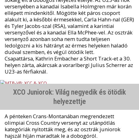
versenyében a kanadai Isabella Holmgren már korán
ellépett mindenkitől. Mögötte két páros csoport
alakult ki, a későbbi érmesekkel, Carla Hahn-nal (GER)
és Tyler Jacobs-szal (RSA), valamint a karintiai
versenyzővel és a kanadai Ella McPhee-vel. Az osztrák
versenyző azonban soha nem tudta teljesen
ledolgozni a kis hátrányt az érmes helyeken haladó
duóval szemben, és végül ötödik lett.
Csapattársa, Kathrin Embacher a Short Track-et a 30.
helyen zárta, akárcsak a vorarlbergi Julius Scherrer az
U23-as férfiaknál.
XCO Juniorok: Világ negyedik és ötödik
helyezettje
A pénteken Crans-Montanában megrendezett
olimpiai Cross Country versenyt az utánpótlás
kategóriák nyitották meg, és az osztrák juniorok
hajszál híján maradtak le a dobogóról.